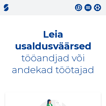
Leia
usaldusväärsed
tööandjad või
andekad töötajad