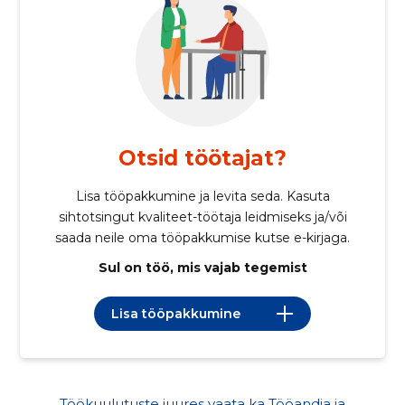
Otsid töötajat?
Lisa tööpakkumine ja levita seda. Kasuta
sihtotsingut kvaliteet-töötaja leidmiseks ja/või
saada neile oma tööpakkumise kutse e-kirjaga.
Sul on töö, mis vajab tegemist
Lisa tööpakkumine
Töökuulutuste juures vaata ka Tööandja ja