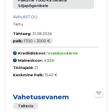
Pakume Tööd Ka Ukraina
Sõjapõgenikele
AVALAST OÜ
Tartu
Tähtaeg:
31.08.2026
palk:
1700 – 3000 €
Krediidiskoor:
Usaldusväärne
Maineskoor:
4320
Töötajaid:
21
Keskmine Palk:
1540 €
Vahetusevanem
Taltecis