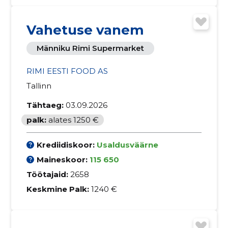
Vahetuse vanem
Männiku Rimi Supermarket
RIMI EESTI FOOD AS
Tallinn
Tähtaeg:
03.09.2026
palk:
alates 1250 €
Krediidiskoor:
Usaldusväärne
Maineskoor:
115 650
Töötajaid:
2658
Keskmine Palk:
1240 €