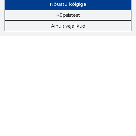
Nõustu kõigiga
Küpsistest
Ainult vajalikud
Storybook
Chrome laiendus
Storybooki laiendus ütleb Sulle, mis firma
veebilehel Sa parajasti viibid ja kui usaldusväärne
see firma täna on.
LAADI LAIENDUS ALLA
Näed helistaja tausta!
Storybooki Äpp toob
Sinuni
OTSEKONTAKTID
400 000 Eesti