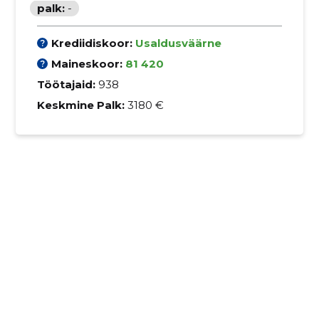
palk:
-
Krediidiskoor:
Usaldusväärne
Maineskoor:
81 420
Töötajaid:
938
Keskmine Palk:
3180 €