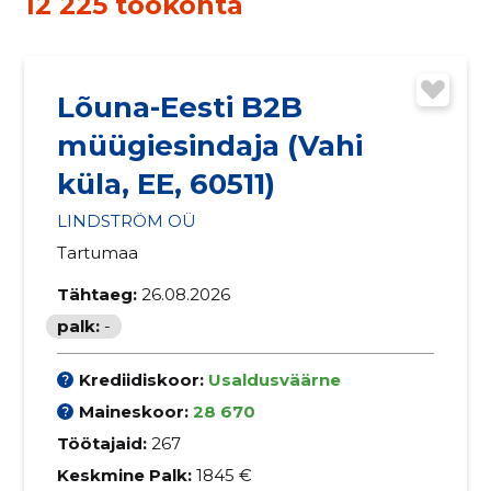
12 225 töökohta
Lõuna-Eesti B2B
müügiesindaja (Vahi
küla, EE, 60511)
LINDSTRÖM OÜ
Tartumaa
Tähtaeg:
26.08.2026
palk:
-
Krediidiskoor:
Usaldusväärne
Maineskoor:
28 670
Töötajaid:
267
Keskmine Palk:
1845 €