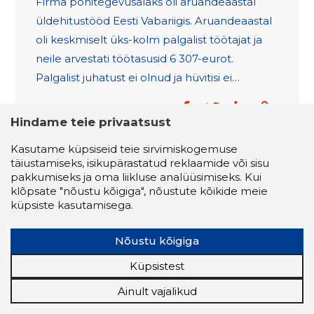
Firma põhitegevusalaks oli aruandeaastal
üldehitustööd Eesti Vabariigis. Aruandeaastal
oli keskmiselt üks-kolm palgalist töötajat ja
neile arvestati töötasusid 6 307-eurot.
Palgalist juhatust ei olnud ja hüvitisi ei
makstud.
Hindame teie privaatsust
Kasutame küpsiseid teie sirvimiskogemuse
täiustamiseks, isikupärastatud reklaamide või sisu
pakkumiseks ja oma liikluse analüüsimiseks. Kui
klõpsate "nõustu kõigiga", nõustute kõikide meie
küpsiste kasutamisega.
Nõustu kõigiga
Küpsistest
Ainult vajalikud