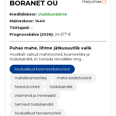
BORANET OÜ
Harjumaa
Krediidiskoor:
Usaldusväärne
Maineskoor:
1440
Töötajaid:
–
Prognooskäive (2026):
24 677 €
Puhas mahe, lihtne jätkusuutlik valik
Hoolikalt valitud mahetooted, kosmeetika ja
toidulisandid, et toetada tervislikke ning
jätkusuutlikke igapäevavalikuid.
looduslikud kosmeetikatooted
mahekosmeetika
mahe beebitooted
heaolutooted
toidulisandid
vitamiinid ja mineraalid
taimsed toidulisandid
looduslikud tervisetooted