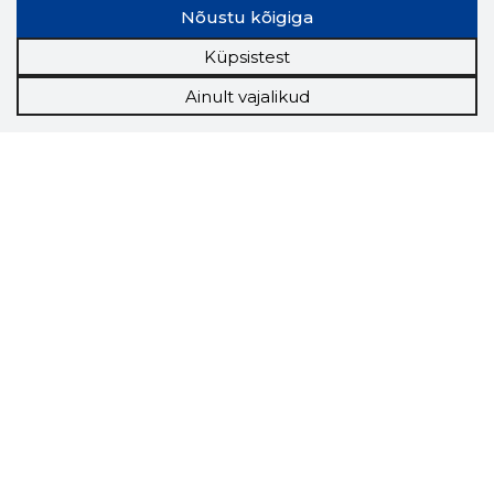
Nõustu kõigiga
Küpsistest
Ainult vajalikud
Storybook
Chrome laiendus
Storybooki laiendus ütleb Sulle, mis firma
veebilehel Sa parajasti viibid ja kui usaldusväärne
see firma täna on.
LAADI LAIENDUS ALLA
Näed helistaja tausta!
Storybooki Äpp toob
Sinuni
OTSEKONTAKTID
400 000 Eesti