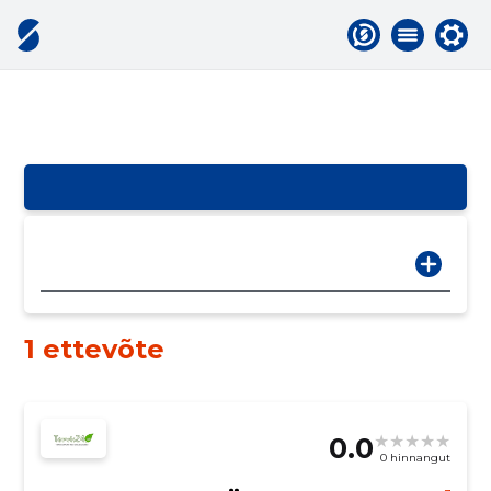
1 ettevõte
0.0
0 hinnangut