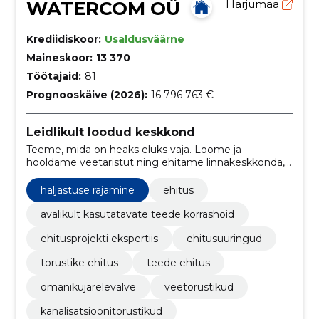
WATERCOM OÜ
Harjumaa
Krediidiskoor:
Usaldusväärne
Maineskoor:
13 370
Töötajaid:
81
Prognooskäive (2026):
16 796 763 €
Leidlikult loodud keskkond
Teeme, mida on heaks eluks vaja. Loome ja
hooldame veetaristut ning ehitame linnakeskkonda,
mis on kaasaegne, keskkonnasäästlik ja tulevikku
vaatav.
haljastuse rajamine
ehitus
avalikult kasutatavate teede korrashoid
ehitusprojekti ekspertiis
ehitusuuringud
torustike ehitus
teede ehitus
omanikujärelevalve
veetorustikud
kanalisatsioonitorustikud