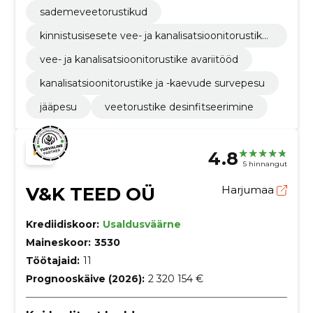
ne
sademeveetorustikud
kinnistusisesete vee- ja kanalisatsioonitorustike
ehitus ja remont
vee- ja kanalisatsioonitorustike avariitööd
kanalisatsioonitorustike ja -kaevude survepesu
jääpesu
veetorustike desinfitseerimine
4.8
5 hinnangut
V&K TEED OÜ
Harjumaa
Krediidiskoor:
Usaldusväärne
Maineskoor:
3530
Töötajaid:
11
Prognooskäive (2026):
2 320 154 €