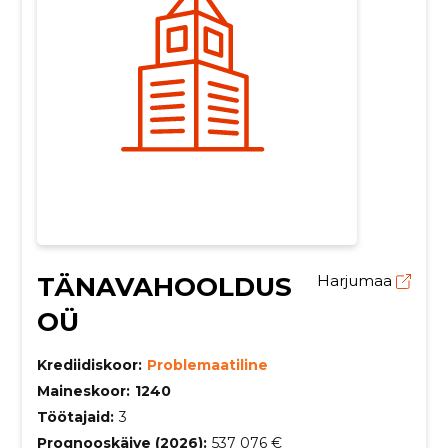
TÄNAVAHOOLDUS
Harjumaa
OÜ
Krediidiskoor:
Problemaatiline
Maineskoor:
1240
Töötajaid:
3
Prognooskäive (2026):
537 076 €