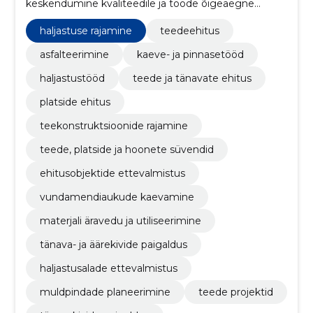
keskendumine kvaliteedile ja tööde õigeaegne
teostus. Pidevalt otsime uusi võimalusi ja viise oma
töö efektiivsuse tõstmiseks. Tänu meeskonna
haljastuse rajamine
teedeehitus
rikkalikule kogemusele suudame teostada igasuguse
keerukusega projekte.
asfalteerimine
kaeve- ja pinnasetööd
haljastustööd
teede ja tänavate ehitus
platside ehitus
teekonstruktsioonide rajamine
teede, platside ja hoonete süvendid
ehitusobjektide ettevalmistus
vundamendiaukude kaevamine
materjali äravedu ja utiliseerimine
tänava- ja äärekivide paigaldus
haljastusalade ettevalmistus
muldpindade planeerimine
teede projektid