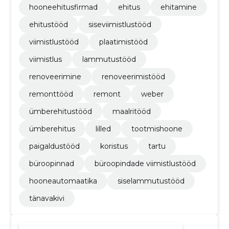
hooneehitusfirmad
ehitus
ehitamine
ehitustööd
siseviimistlustööd
viimistlustööd
plaatimistööd
viimistlus
lammutustööd
renoveerimine
renoveerimistööd
remonttööd
remont
weber
ümberehitustööd
maalritööd
ümberehitus
lilled
tootmishoone
paigaldustööd
koristus
tartu
büroopinnad
büroopindade viimistlustööd
hooneautomaatika
siselammutustööd
tänavakivi