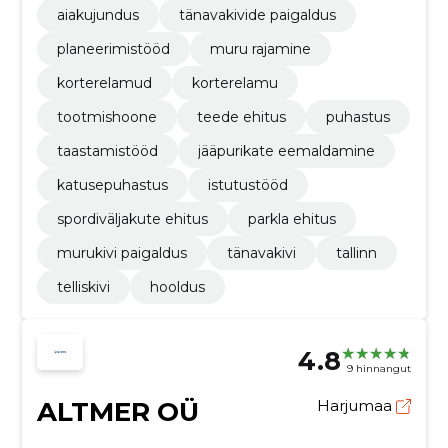
aiakujundus
tänavakivide paigaldus
planeerimistööd
muru rajamine
korterelamud
korterelamu
tootmishoone
teede ehitus
puhastus
taastamistööd
jääpurikate eemaldamine
katusepuhastus
istutustööd
spordiväljakute ehitus
parkla ehitus
murukivi paigaldus
tänavakivi
tallinn
telliskivi
hooldus
4.8
9 hinnangut
ALTMER OÜ
Harjumaa