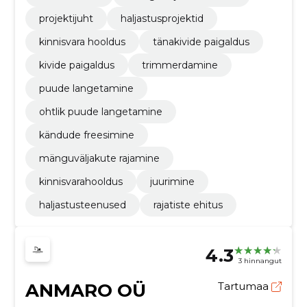
projektijuht
haljastusprojektid
kinnisvara hooldus
tänakivide paigaldus
kivide paigaldus
trimmerdamine
puude langetamine
ohtlik puude langetamine
kändude freesimine
mänguväljakute rajamine
kinnisvarahooldus
juurimine
haljastusteenused
rajatiste ehitus
4.3
3 hinnangut
ANMARO OÜ
Tartumaa