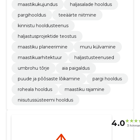
maastikukujundus
haljasalade hooldus
pargihooldus
teeäärte niitmine
kinnistu hooldusteenus
haljastusprojektide teostus
maastiku planeerimine
muru külvamine
maastikuarhitektuur
haljastusteenused
umbrohu tõrje
aia paigaldus
puude ja põõsaste lõikamine
pargi hooldus
roheala hooldus
maastiku rajamine
niisutussüsteemi hooldus
4.0
3 hinna