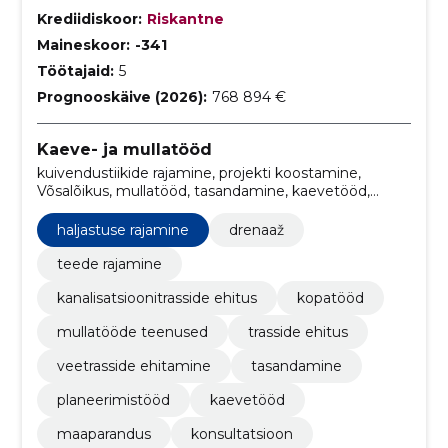
Krediidiskoor:
Riskantne
Maineskoor:
-341
Töötajaid:
5
Prognooskäive (2026):
768 894 €
Kaeve- ja mullatööd
kuivendustiikide rajamine, projekti koostamine,
Võsalõikus, mullatööd, tasandamine, kaevetööd,
septikute paigaldus, hoone põhjade rajamine,
torustiku paigaldus, konsultatsioon
haljastuse rajamine
drenaaž
teede rajamine
kanalisatsioonitrasside ehitus
kopatööd
mullatööde teenused
trasside ehitus
veetrasside ehitamine
tasandamine
planeerimistööd
kaevetööd
maaparandus
konsultatsioon