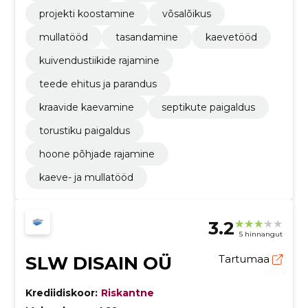
projekti koostamine
võsalõikus
mullatööd
tasandamine
kaevetööd
kuivendustiikide rajamine
teede ehitus ja parandus
kraavide kaevamine
septikute paigaldus
torustiku paigaldus
hoone põhjade rajamine
kaeve- ja mullatööd
3.2
5 hinnangut
SLW DISAIN OÜ
Tartumaa
Krediidiskoor:
Riskantne