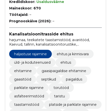
Krediidiskoor:
Usaldusväärne
Maineskoor:
670
Töötajaid:
–
Prognooskäive (2026):
–
Kanalisatsioonitrasside ehitus
harjumaa, teekatete taastamistööd, avariitööd,
Kaevud, tallinn, kanalisatsioonitorustike,
kanalisatsiooni, Lumekoristus, toruabi, teedeehitus
haljastuse rajamine
ehitus ja kinnisvara
üld- ja koduteenused
ehitus
ehitamine
gaasipaigaldise ehitamine
gaasitööd
septikud
paigaldus
parklate rajamine
torutööd
asfalteerimistööd
taristu
taastamistööd
platside ja parklate rajamine