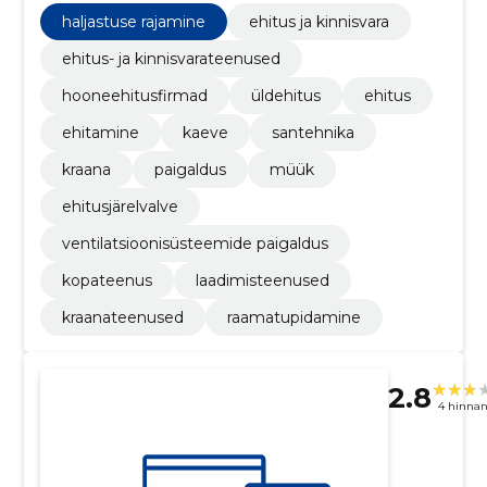
haljastuse rajamine
ehitus ja kinnisvara
ehitus- ja kinnisvarateenused
hooneehitusfirmad
üldehitus
ehitus
ehitamine
kaeve
santehnika
kraana
paigaldus
müük
ehitusjärelvalve
ventilatsioonisüsteemide paigaldus
kopateenus
laadimisteenused
kraanateenused
raamatupidamine
2.8
4 hinna