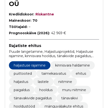
OÜ
Krediidiskoor:
Riskantne
Maineskoor:
70
Töötajaid:
–
Prognooskäive (2026):
42 969 €
Rajatiste ehitus
Puude langetamine, Haljastusprojektid, Haljastuse
rajamine, kinnisvara hooldus, tänakivide paigaldus,
kivide paigaldus, trimmerdamine, juurimine,
Kinnisvarahooldus, Mänguväljakute rajamine
haljastuse rajamine
kinnisvara haldamine
puittooted
taimekasvatus
ehitus
haljastus
lastele
niitmine
paigaldus
hooldus
muru niitmine
tänavakivide paigaldus
tänavakivi
hooldustööd
mänguväljakute ehitus