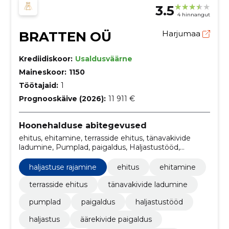
3.5
4 hinnangut
BRATTEN OÜ
Harjumaa
Krediidiskoor:
Usaldusväärne
Maineskoor:
1150
Töötajaid:
1
Prognooskäive (2026):
11 911 €
Hoonehalduse abitegevused
ehitus, ehitamine, terrasside ehitus, tänavakivide
ladumine, Pumplad, paigaldus, Haljastustööd,
haljastus, Äärekivide paigaldus, aiakujundus
haljastuse rajamine
ehitus
ehitamine
terrasside ehitus
tänavakivide ladumine
pumplad
paigaldus
haljastustööd
haljastus
äärekivide paigaldus