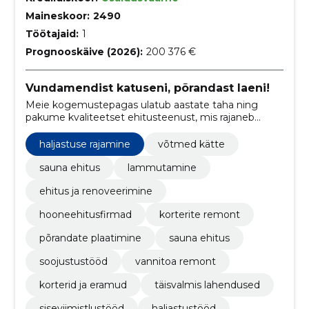
Maineskoor:
2490
Töötajaid:
1
Prognooskäive (2026):
200 376 €
Vundamendist katuseni, põrandast laeni!
Meie kogemustepagas ulatub aastate taha ning
pakume kvaliteetset ehitusteenust, mis rajaneb
pühendumusel, professionaalsusel ja klientide
rahulolul.
haljastuse rajamine
võtmed kätte
sauna ehitus
lammutamine
ehitus ja renoveerimine
hooneehitusfirmad
korterite remont
põrandate plaatimine
sauna ehitus
soojustustööd
vannitoa remont
korterid ja eramud
täisvalmis lahendused
siseviimistlustööd
haljastustööd