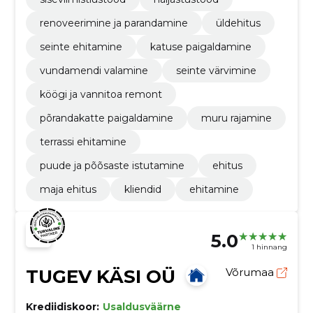
renoveerimine ja parandamine
üldehitus
seinte ehitamine
katuse paigaldamine
vundamendi valamine
seinte värvimine
köögi ja vannitoa remont
põrandakatte paigaldamine
muru rajamine
terrassi ehitamine
puude ja põõsaste istutamine
ehitus
maja ehitus
kliendid
ehitamine
5.0
1 hinnang
TUGEV KÄSI OÜ
Võrumaa
Krediidiskoor:
Usaldusväärne