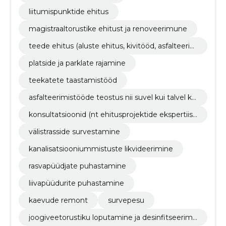
liitumispunktide ehitus
magistraaltorustike ehitust ja renoveerimune
teede ehitus (aluste ehitus, kivitööd, asfalteerim
ine) ja renoveerimine
platside ja parklate rajamine
teekatete taastamistööd
asfalteerimistööde teostus nii suvel kui talvel ko
os ettevalmistusega
konsultatsioonid (nt ehitusprojektide ekspertiisi
d, insener-tehnilised lahendused jne)
välistrasside survestamine
kanalisatsiooniummistuste likvideerimine
rasvapüüdjate puhastamine
liivapüüdurite puhastamine
kaevude remont
survepesu
joogiveetorustiku loputamine ja desinfitseerimi