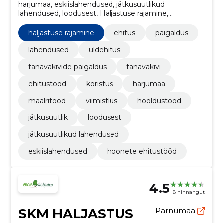
harjumaa, eskiislahendused, jätkusuutlikud
lahendused, loodusest, Haljastuse rajamine,
Jätkusuutlik, hooldustööd, viimistlus, maalritööd,
Ehitus
haljastuse rajamine
ehitus
paigaldus
lahendused
üldehitus
tänavakivide paigaldus
tänavakivi
ehitustööd
koristus
harjumaa
maalritööd
viimistlus
hooldustööd
jätkusuutlik
loodusest
jätkusuutlikud lahendused
eskiislahendused
hoonete ehitustööd
4.5
8 hinnangut
SKM HALJASTUS
Pärnumaa