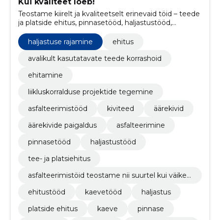
Kui kvaliteet loeb!
Teostame kiirelt ja kvaliteetselt erinevaid töid – teede
ja platside ehitus, pinnasetööd, haljastustööd,
kivitööd, asfalteerimistööd.
haljastuse rajamine
ehitus
avalikult kasutatavate teede korrashoid
ehitamine
liikluskorralduse projektide tegemine
asfalteerimistööd
kiviteed
äärekivid
äärekivide paigaldus
asfalteerimine
pinnasetööd
haljastustööd
tee- ja platsiehitus
asfalteerimistöid teostame nii suurtel kui väikes
tel objektidel sõltumata nende keerukusest.
ehitustööd
kaevetööd
haljastus
platside ehitus
kaeve
pinnase