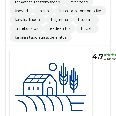
teekatete taastamistööd
avariitööd
kaevud
tallinn
kanalisatsioonitorustike
kanalisatsiooni
harjumaa
liitumine
lumekoristus
teedeehitus
toruabi
kanalisatsioonitrasside ehitus
4.7
56 hinna