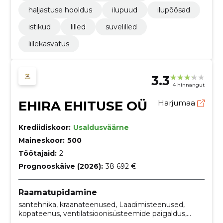
haljastuse hooldus
ilupuud
ilupõõsad
istikud
lilled
suvelilled
lillekasvatus
3.3
4 hinnangut
EHIRA EHITUSE OÜ
Harjumaa
Krediidiskoor:
Usaldusväärne
Maineskoor:
500
Töötajaid:
2
Prognooskäive (2026):
38 692 €
Raamatupidamine
santehnika, kraanateenused, Laadimisteenused,
kopateenus, ventilatsioonisüsteemide paigaldus,
Ehitusjärelvalve, müük, paigaldus, kraana, kaeve