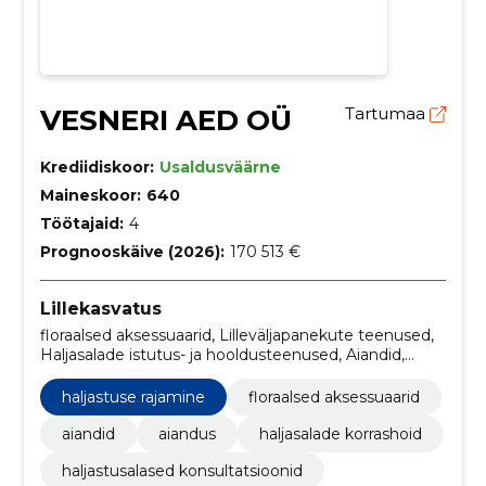
VESNERI AED OÜ
Tartumaa
Krediidiskoor:
Usaldusväärne
Maineskoor:
640
Töötajaid:
4
Prognooskäive (2026):
170 513 €
Lillekasvatus
floraalsed aksessuaarid, Lilleväljapanekute teenused,
Haljasalade istutus- ja hooldusteenused, Aiandid,
aiandus, Haljasalade korrashoid, Haljastusalased
konsultatsioonid, haljastuse hooldus, Haljastuse
haljastuse rajamine
floraalsed aksessuaarid
rajamine, ilupuud
aiandid
aiandus
haljasalade korrashoid
haljastusalased konsultatsioonid