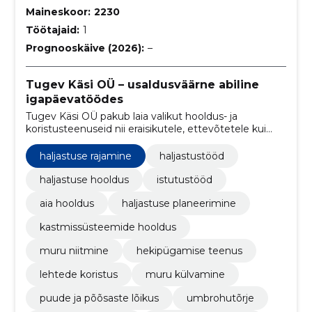
Maineskoor:
2230
Töötajaid:
1
Prognooskäive (2026):
–
Tugev Käsi OÜ – usaldusväärne abiline
igapäevatöödes
Tugev Käsi OÜ pakub laia valikut hooldus- ja
koristusteenuseid nii eraisikutele, ettevõtetele kui
korteriühistutele. Meie meeskond töötab kiiresti,
korralikult.
haljastuse rajamine
haljastustööd
haljastuse hooldus
istutustööd
aia hooldus
haljastuse planeerimine
kastmissüsteemide hooldus
muru niitmine
hekipügamise teenus
lehtede koristus
muru külvamine
puude ja põõsaste lõikus
umbrohutõrje