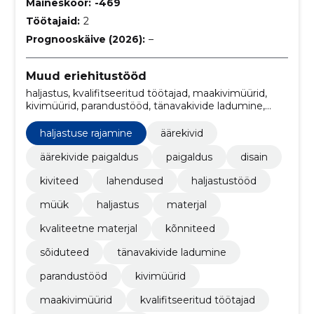
Maineskoor:
-469
Töötajaid:
2
Prognooskäive (2026):
–
Muud eriehitustööd
haljastus, kvalifitseeritud töötajad, maakivimüürid,
kivimüürid, parandustööd, tänavakivide ladumine,
sõiduteed, kõnniteed, kvaliteetne materjal, materjal
haljastuse rajamine
äärekivid
äärekivide paigaldus
paigaldus
disain
kiviteed
lahendused
haljastustööd
müük
haljastus
materjal
kvaliteetne materjal
kõnniteed
sõiduteed
tänavakivide ladumine
parandustööd
kivimüürid
maakivimüürid
kvalifitseeritud töötajad