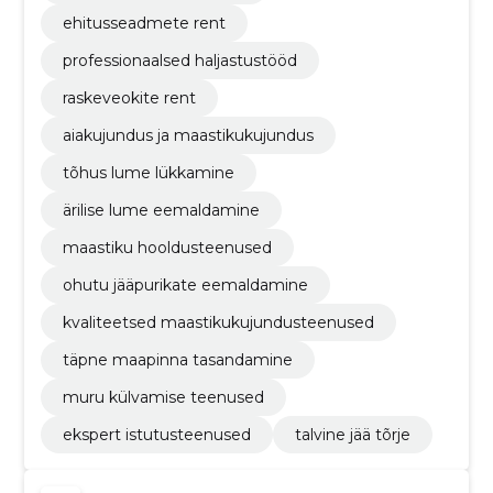
ehitusseadmete rent
professionaalsed haljastustööd
raskeveokite rent
aiakujundus ja maastikukujundus
tõhus lume lükkamine
ärilise lume eemaldamine
maastiku hooldusteenused
ohutu jääpurikate eemaldamine
kvaliteetsed maastikukujundusteenused
täpne maapinna tasandamine
muru külvamise teenused
ekspert istutusteenused
talvine jää tõrje