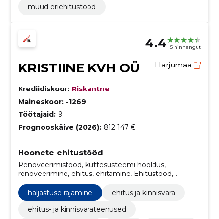
muud eriehitustööd
4.4
5 hinnangut
KRISTIINE KVH OÜ
Harjumaa
Krediidiskoor:
Riskantne
Maineskoor:
-1269
Töötajaid:
9
Prognooskäive (2026):
812 147 €
Hoonete ehitustööd
Renoveerimistööd, küttesüsteemi hooldus,
renoveerimine, ehitus, ehitamine, Ehitustööd,
Siseviimistlustööd, viimistlustööd, plaatimistööd,
viimistlus
haljastuse rajamine
ehitus ja kinnisvara
ehitus- ja kinnisvarateenused