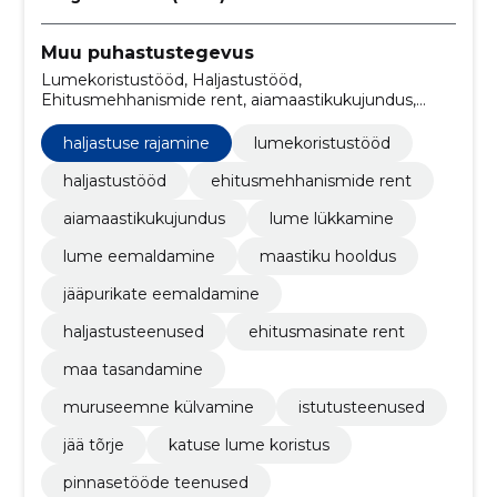
Muu puhastustegevus
Lumekoristustööd, Haljastustööd,
Ehitusmehhanismide rent, aiamaastikukujundus,
lumekoristusteenused, lume lükkamine, lume
eemaldamine, maastiku hooldus, jääpurikate
haljastuse rajamine
lumekoristustööd
eemaldamine, haljastusteenused
haljastustööd
ehitusmehhanismide rent
aiamaastikukujundus
lume lükkamine
lume eemaldamine
maastiku hooldus
jääpurikate eemaldamine
haljastusteenused
ehitusmasinate rent
maa tasandamine
muruseemne külvamine
istutusteenused
jää tõrje
katuse lume koristus
pinnasetööde teenused