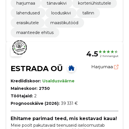
harjumaa
tänavakivi
korteriühistutele
lahendused
looduskivi
tallinn
eraisikutele
maastikutööd
maanteede ehitus
4.5
2 hinnangut
ESTRADA OÜ
Harjumaa
Krediidiskoor:
Usaldusväärne
Maineskoor:
2750
Töötajaid:
2
Prognooskäive (2026):
39 331 €
Ehitame parimad teed, mis kestavad kaua!
Meie poolt pakutavaid teenuseid iseloomustab