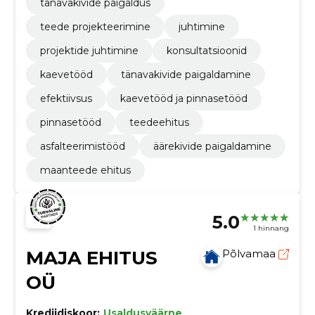
tänavakivide paigaldus
teede projekteerimine
juhtimine
projektide juhtimine
konsultatsioonid
kaevetööd
tänavakivide paigaldamine
efektiivsus
kaevetööd ja pinnasetööd
pinnasetööd
teedeehitus
asfalteerimistööd
äärekivide paigaldamine
maanteede ehitus
5.0
1 hinnang
MAJA EHITUS
Põlvamaa
OÜ
Krediidiskoor:
Usaldusväärne