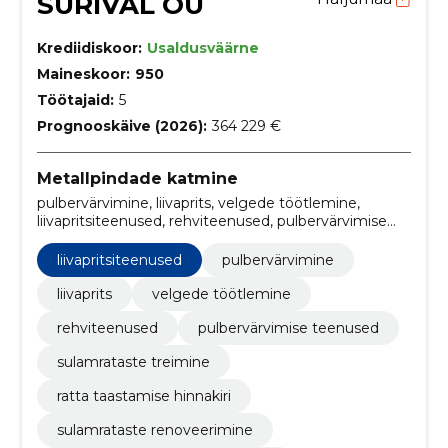
SURIVAL OÜ
Krediidiskoor:
Usaldusväärne
Maineskoor:
950
Töötajaid:
5
Prognooskäive (2026):
364 229 €
Metallpindade katmine
pulbervärvimine, liivaprits, velgede töötlemine,
liivapritsiteenused, rehviteenused, pulbervärvimise
teenused, sulamrataste treimine, ratta taastamise
hinnakiri, sulamrataste renoveerimine, ratta
liivapritsiteenused
pulbervärvimine
liivapritsitööde maksumus
liivaprits
velgede töötlemine
rehviteenused
pulbervärvimise teenused
sulamrataste treimine
ratta taastamise hinnakiri
sulamrataste renoveerimine