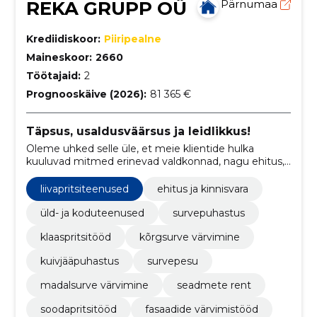
REKA GRUPP OÜ
Pärnumaa
Krediidiskoor:
Piiripealne
Maineskoor:
2660
Töötajaid:
2
Prognooskäive (2026):
81 365 €
Täpsus, usaldusväärsus ja leidlikkus!
Oleme uhked selle üle, et meie klientide hulka
kuuluvad mitmed erinevad valdkonnad, nagu ehitus,
tootmine, toitlustus, kaubandus, koristamine,
korteriühistud ja eraisikud.
liivapritsiteenused
ehitus ja kinnisvara
üld- ja koduteenused
survepuhastus
klaaspritsitööd
kõrgsurve värvimine
kuivjääpuhastus
survepesu
madalsurve värvimine
seadmete rent
soodapritsitööd
fasaadide värvimistööd