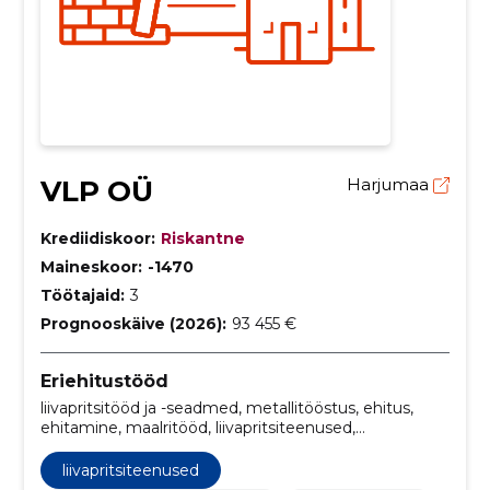
VLP OÜ
Harjumaa
Krediidiskoor:
Riskantne
Maineskoor:
-1470
Töötajaid:
3
Prognooskäive (2026):
93 455 €
Eriehitustööd
liivapritsitööd ja -seadmed, metallitööstus, ehitus,
ehitamine, maalritööd, liivapritsiteenused,
puksiiriteenus, teraskonstruktsioonide teenused,
tuletõkkevärvmine, kõrgsurvevärvimine
liivapritsiteenused