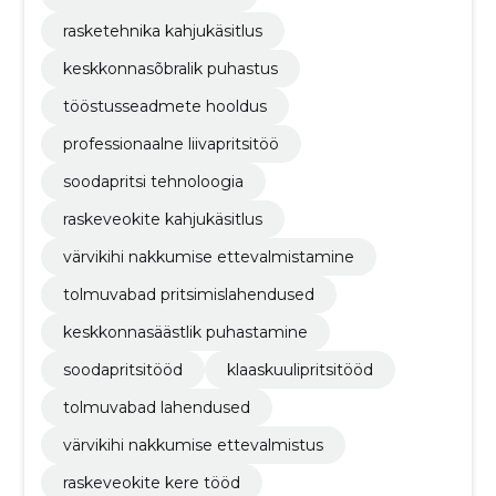
rasketehnika kahjukäsitlus
keskkonnasõbralik puhastus
tööstusseadmete hooldus
professionaalne liivapritsitöö
soodapritsi tehnoloogia
raskeveokite kahjukäsitlus
värvikihi nakkumise ettevalmistamine
tolmuvabad pritsimislahendused
keskkonnasäästlik puhastamine
soodapritsitööd
klaaskuulipritsitööd
tolmuvabad lahendused
värvikihi nakkumise ettevalmistus
raskeveokite kere tööd