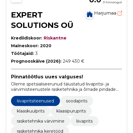
0 hinnangut
EXPERT
Harjumaa
SOLUTIONS OÜ
Krediidiskoor:
Riskantne
Maineskoor:
2020
Töötajaid:
3
Prognooskäive (2026):
249 430 €
Pinnatöötlus uues valguses!
Oleme spetsialiseerunud täiustatud liivapritsi- ja
värvimisteenustele rasketehnika ja õrnade pindade
jaoks.
liivapritsiteenused
soodaprits
klaaskuulprits
klaasipuruprits
rasketehnika värvimine
liivaprits
rasketehnika keretööd