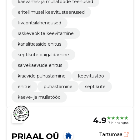
kaevamis- ja mullatööde teenused
eritellimusel keevitusteenused
liivapritsilahendused
raskeveokite keevitamine
kanalitrasside ehitus
septikute paigaldamine
salvekaevude ehitus
kraavide puhastamine
keevitustöö
ehitus
puhastamine
septikute
kaeve- ja mullatööd
4.9
7 hinnangut
PRIAAL OÜ
Tartumaa