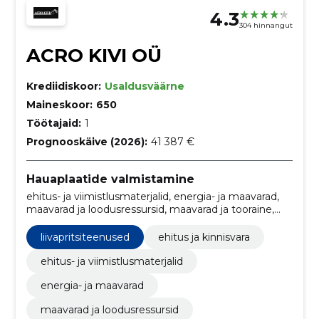
4.3
304 hinnangut
ACRO KIVI OÜ
Krediidiskoor:
Usaldusväärne
Maineskoor:
650
Töötajaid:
1
Prognooskäive (2026):
41 387 €
Hauaplaatide valmistamine
ehitus- ja viimistlusmaterjalid, energia- ja maavarad,
maavarad ja loodusressursid, maavarad ja tooraine,
Hauaplaadid, Klaasitööd, liivapritsiteenused, ehitus ja
kinnisvara
liivapritsiteenused
ehitus ja kinnisvara
ehitus- ja viimistlusmaterjalid
energia- ja maavarad
maavarad ja loodusressursid