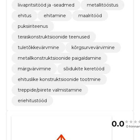
liivapritsitööd ja -seadmed
metallitööstus
ehitus
ehitamine
maalritööd
puksiiriteenus
teraskonstruktsioonide teenused
tuletõkkevärvmine
kõrgsurvevärvimine
metallkonstruktsioonide paigaldamine
märgvärvimine
sõidukite keretööd
ehituslike konstruktsioonide tootmine
treppide/piirete valmistamine
eriehitustööd
0.0
0 hinna