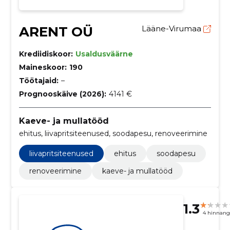
ARENT OÜ
Lääne-Virumaa
Krediidiskoor:
Usaldusväärne
Maineskoor:
190
Töötajaid:
–
Prognooskäive (2026):
4141 €
Kaeve- ja mullatööd
ehitus, liivapritsiteenused, soodapesu, renoveerimine
liivapritsiteenused
ehitus
soodapesu
renoveerimine
kaeve- ja mullatööd
1.3
4 hinnang