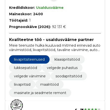
Krediidiskoor:
Usaldusväärne
Maineskoor:
2400
Töötajaid:
1
Prognooskäive (2026):
92 131 €
Kvaliteetne töö - usaldusväärne partner
Meie teenuste hulka kuuluvad mitmed erinevad auto
värvimistööd, liivapritsitööd, tavaline värvimine, auto
värvimine ning velgede värvimine
liivapritsiteenused
klaasipritsitööd
lukksepatööd
velgede puhastus
velgede värvimine
soodapritsitööd
liivapritsid
maalritööd
masinate ja seadmete remont