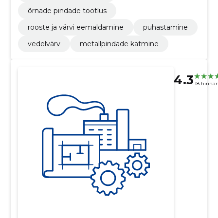
õrnade pindade töötlus
rooste ja värvi eemaldamine
puhastamine
vedelvärv
metallpindade katmine
4.3
18 hinna