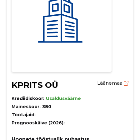
KPRITS OÜ
Läänemaa
Krediidiskoor:
Usaldusväärne
Maineskoor:
380
Töötajaid:
–
Prognooskäive (2026):
–
Hoonete tööstuslik puhastus