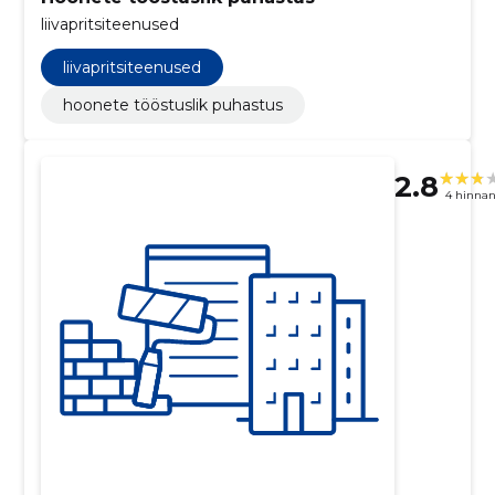
liivapritsiteenused
liivapritsiteenused
hoonete tööstuslik puhastus
2.8
4 hinna