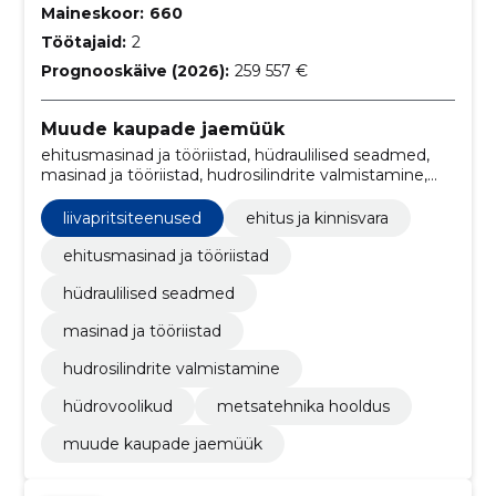
Maineskoor:
660
Töötajaid:
2
Prognooskäive (2026):
259 557 €
Muude kaupade jaemüük
ehitusmasinad ja tööriistad, hüdraulilised seadmed,
masinad ja tööriistad, hudrosilindrite valmistamine,
Hüdrovoolikud, liivapritsiteenused, Metsatehnika
hooldus, ehitus ja kinnisvara
liivapritsiteenused
ehitus ja kinnisvara
ehitusmasinad ja tööriistad
hüdraulilised seadmed
masinad ja tööriistad
hudrosilindrite valmistamine
hüdrovoolikud
metsatehnika hooldus
muude kaupade jaemüük