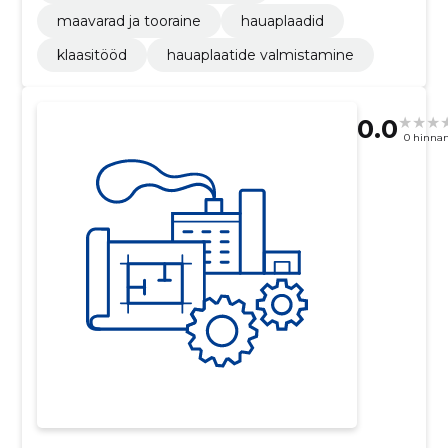
maavarad ja tooraine
hauaplaadid
klaasitööd
hauaplaatide valmistamine
0.0
0 hinna