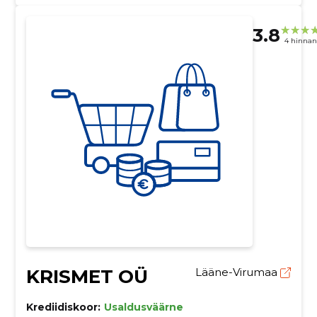
3.8
4 hinna
KRISMET OÜ
Lääne-Virumaa
Krediidiskoor:
Usaldusväärne