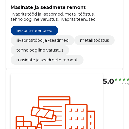
Masinate ja seadmete remont
liivapritsitööd ja -seadmed, metallitööstus,
tehnoloogiline varustus, liivapritsiteenused
liivapritsiteenused
liivapritsitööd ja -seadmed
metallitööstus
tehnoloogiline varustus
masinate ja seadmete remont
5.0
1 hin