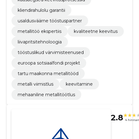
kliendirahulolu garantii
usaldusväärne tööstuspartner
metallitöö ekspertiis
kvaliteetne keevitus
liivapritsitehnoloogia
tööstuslikud värvimisteenused
euroopa sotsiaalfondi projekt
tartu maakonna metallitööd
metalli viimistlus
keevitamine
mehaaniline metallitöötlus
2.8
4 hinna