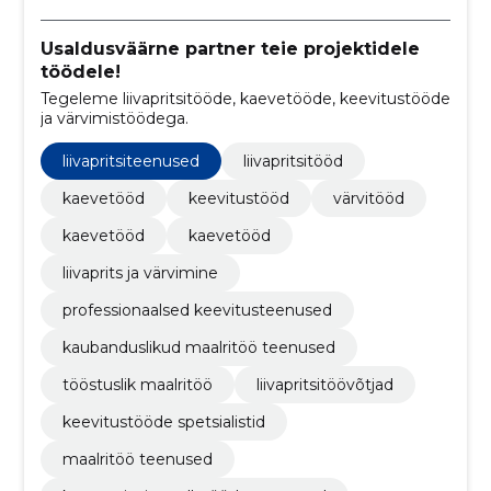
Usaldusväärne partner teie projektidele
töödele!
Tegeleme liivapritsitööde, kaevetööde, keevitustööde
ja värvimistöödega.
liivapritsiteenused
liivapritsitööd
kaevetööd
keevitustööd
värvitööd
kaevetööd
kaevetööd
liivaprits ja värvimine
professionaalsed keevitusteenused
kaubanduslikud maalritöö teenused
tööstuslik maalritöö
liivapritsitöövõtjad
keevitustööde spetsialistid
maalritöö teenused