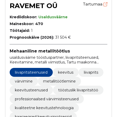
RAVEMET OÜ
Tartumaa
Krediidiskoor:
Usaldusväärne
Maineskoor:
470
Töötajaid:
1
Prognooskäive (2026):
31 504 €
Mehaaniline metallitöötlus
usaldusväärne tööstuspartner, liivapritsiteenused,
Keevitamine, metalli viimistlus, Tartu maakonna
metallitööd, Euroopa Sotsiaalfondi projekt,
tööstuslikud värvimisteenused, liivapritsitehnoloogia,
liivapritsiteenused
keevitus
liivaprits
kvaliteetne keevitus, metallitöö ekspertiis
värvimine
metallitöötlemine
keevitusteenused
tööstuslik liivapritsitöö
professionaalsed värvimisteenused
kvaliteetne keevitustehnoloogia
kaasaegsed keevitusprotsessid