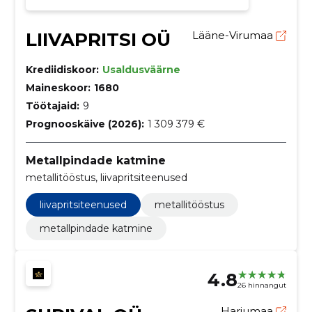
LIIVAPRITSI OÜ
Lääne-Virumaa
Krediidiskoor:
Usaldusväärne
Maineskoor:
1680
Töötajaid:
9
Prognooskäive (2026):
1 309 379 €
Metallpindade katmine
metallitööstus, liivapritsiteenused
liivapritsiteenused
metallitööstus
metallpindade katmine
4.8
26 hinnangut
Harjumaa