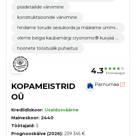
pisidetailide värvimine
konstruktsioonide värvimine
hindame torude seisukorda ja määrame ummis
tuse või rikke asukoha. videouuringu järel koost
oleme belgia kaubamärgi cryonomic® kuivjää p
ame kliendile toru seisukorraraporti.
uhastus- ja tootmisseadmete ametlik edasimü
hoonete tööstuslik puhastus
üja baltikumis. rendime seadmeid ja müüme ab
rasiive.
4.3
3 hinnangut
KOPAMEISTRID
Pärnumaa
OÜ
Krediidiskoor:
Usaldusväärne
Maineskoor:
2440
Töötajaid:
5
Prognooskäive (2026):
239 345 €