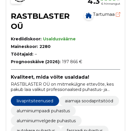
4.3
6 hinnangut
RASTBLASTER
Tartumaa
OÜ
Krediidiskoor:
Usaldusväärne
Maineskoor:
2280
Töötajaid:
–
Prognooskäive (2026):
197 866 €
Kvaliteet, mida võite usaldada!
RASTBLASTER OÜ on mitmekülgne ettevõte, kes
pakub laia valikut professionaalseid puhastus- ja
renoveerimisteenuseid, sealhulgas alates aiamajade
soodapritsitöödest ja alumiiniumvelgede puhastusest
liivapritsiteenused
aiamaja soodapritsitööd
kuni autokere ja fassaadide puhastuseni.
alumiiniumpaadi puhastus
alumiiniumvelgede puhastus
autokere puhastus
fassaadi puhastus