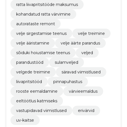
ratta liivapritsitööde maksumus
kohandatud ratta värvimine
autorataste remont
velje sirgestamise teenus
velje treimine
velje ääristamine
velje äärte parandus
sõiduki hoiustamise teenus
veljed
parandustööd
sulamveljed
velgede treimine
säravad viimistlused
liivapritsitööd
pinnapuhastus
rooste eemaldamine
värvieemaldus
eeltöötlus katmiseks
vastupidavad viimistlused
erivärvid
uv-kaitse