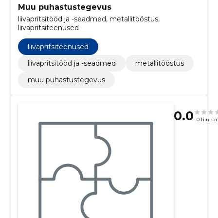
Muu puhastustegevus
liivapritsitööd ja -seadmed, metallitööstus,
liivapritsiteenused
liivapritsiteenused
liivapritsitööd ja -seadmed
metallitööstus
muu puhastustegevus
0.0
0 hinna