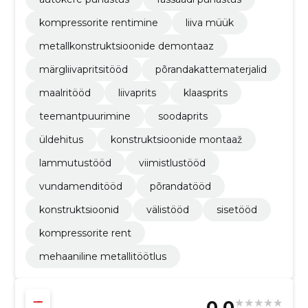
kompressorite rentimine
liiva müük
metallkonstruktsioonide demontaaz
märgliivapritsitööd
põrandakattematerjalid
maalritööd
liivaprits
klaasprits
teemantpuurimine
soodaprits
üldehitus
konstruktsioonide montaaž
lammutustööd
viimistlustööd
vundamenditööd
põrandatööd
konstruktsioonid
välistööd
sisetööd
kompressorite rent
mehaaniline metallitöötlus
0.0