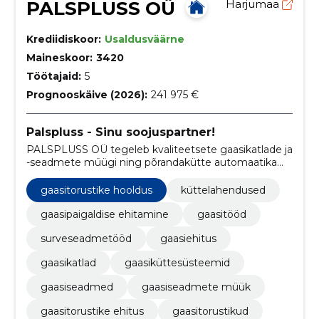
PALSPLUSS OÜ
Harjumaa
Krediidiskoor:
Usaldusväärne
Maineskoor:
3420
Töötajaid:
5
Prognooskäive (2026):
241 975 €
Palspluss - Sinu soojuspartner!
PALSPLUSS OÜ tegeleb kvaliteetsete gaasikatlade ja
-seadmete müügi ning põrandakütte automaatika
pakkumisega, samuti teostab nad gaasiseadmete
paigaldus- ja remonttöid ning katlaruumide
gaasitorustike hooldus
küttelahendused
teenindamist.
gaasipaigaldise ehitamine
gaasitööd
surveseadmetööd
gaasiehitus
gaasikatlad
gaasiküttesüsteemid
gaasiseadmed
gaasiseadmete müük
gaasitorustike ehitus
gaasitorustikud