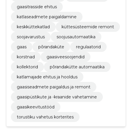
gaasitrasside ehitus
katlaseadmete paigaldamine
keskküttekatlad
küttesüsteemide remont
soojavarustus
soojusautomaatika
gaas
põrandaküte
regulaatorid
korstnad
gaasiveesoojendid
kollektorid
põrandakütte automaatika
katlamajade ehitus ja hooldus
gaasiseadmete paigaldus ja remont
gaasipüstikute ja -kraanide vahetamine
gaasikeevitustööd
torustiku vahetus korterites