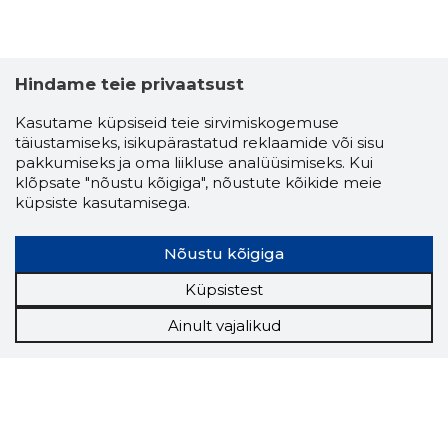
Hindame teie privaatsust
Kasutame küpsiseid teie sirvimiskogemuse
täiustamiseks, isikupärastatud reklaamide või sisu
pakkumiseks ja oma liikluse analüüsimiseks. Kui
klõpsate "nõustu kõigiga", nõustute kõikide meie
küpsiste kasutamisega.
Nõustu kõigiga
Küpsistest
Ainult vajalikud