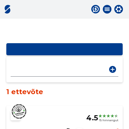
1 ettevõte
4.5
15 hinnangut