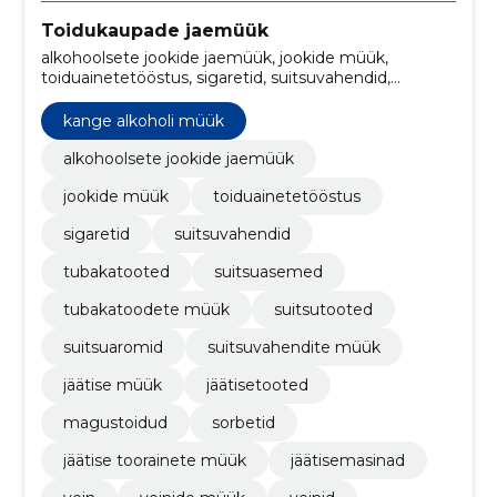
Toidukaupade jaemüük
alkohoolsete jookide jaemüük, jookide müük,
toiduainetetööstus, sigaretid, suitsuvahendid,
tubakatooted, suitsuasemed, tubakatoodete müük,
suitsutooted, suitsuaromid
kange alkoholi müük
alkohoolsete jookide jaemüük
jookide müük
toiduainetetööstus
sigaretid
suitsuvahendid
tubakatooted
suitsuasemed
tubakatoodete müük
suitsutooted
suitsuaromid
suitsuvahendite müük
jäätise müük
jäätisetooted
magustoidud
sorbetid
jäätise toorainete müük
jäätisemasinad