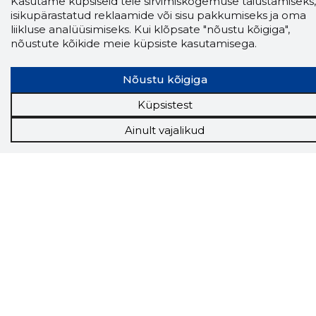
Kasutame küpsiseid teie sirvimiskogemuse täiustamiseks,
isikupärastatud reklaamide või sisu pakkumiseks ja oma
liikluse analüüsimiseks. Kui klõpsate "nõustu kõigiga",
nõustute kõikide meie küpsiste kasutamisega.
Nõustu kõigiga
Küpsistest
Ainult vajalikud
Storybook
Chrome laiendus
Storybooki laiendus ütleb Sulle, mis firma
veebilehel Sa parajasti viibid ja kui usaldusväärne
see firma täna on.
LAADI LAIENDUS ALLA
Näed helistaja tausta!
Storybooki Äpp toob
Sinuni
OTSEKONTAKTID
400 000 Eesti
ettevõtte ja isikute kohta (juhid, ametnikud).