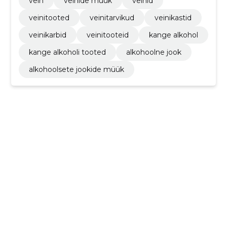
vein
veinide müük
veinid
veinitooted
veinitarvikud
veinikastid
veinikarbid
veinitooteid
kange alkohol
kange alkoholi tooted
alkohoolne jook
alkohoolsete jookide müük