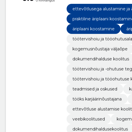
0 hinnangut
koolitus, dokumendihaldusekooli
ettevõtlusega alustamise koolit
ettevõtlusega alustamine ja 
praktiline äriplaani koostami
äriplaani koostamine
är
töötervishoiu ja tööohutusal
kogemusnõustaja väljaõpe
dokumendihalduse koolitus
töötervishoiu ja -ohutuse t
töötervishoiu ja tööohutuse 
teadmised ja oskused
k
tööks karjäärinõustajana
ettevõtluse alustamise kooli
veebikoolitused
kogemu
dokumendihaldusekoolitus