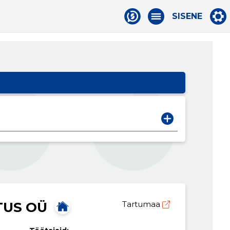
SISENE
TUS OÜ
Tartumaa