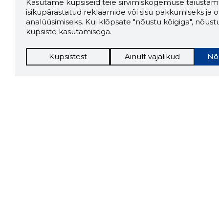
Kasutame küpsiseid teie sirvimiskogemuse täiustami
isikupärastatud reklaamide või sisu pakkumiseks ja o
analüüsimiseks. Kui klõpsate "nõustu kõigiga", nõust
küpsiste kasutamisega.
Küpsistest
Ainult vajalikud
Nõ
Storybo
Storybook
firma v
kui usa
Chrome laiendus
LAADI