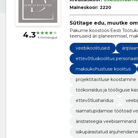
Maineskoor:
2220
Sütitage edu, muutke oma
Pakume koostöös Eesti Töötukas
4.3
teenuseid äri planeerimisel, ma
4 hinnangut
turustamisel ja müügil, mida täi
veebikoolitused
äriplaa
ettevõtluskoolitus personaal
maksukohustuse koolitus
projektitaotluse koostamine
töökorraldus ja tööõiguse käs
ettevõtlusharidus
veebi
raamatupidamise töötoad ve
äristrateegia veebiseminarid
isikupärastatud ärijuhendami