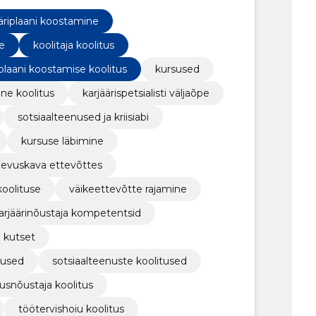
tus, Äriplaani koostamise koolitus,
us
äriplaani koostamine
ne
koolitaja koolitus
iplaani koostamise koolitus
kursused
ane koolitus
karjäärispetsialisti väljaõpe
sotsiaalteenused ja kriisiabi
kursuse läbimine
egevuskava ettevõttes
koolituse
väikeettevõtte rajamine
arjäärinõustaja kompetentsid
kutset
tused
sotsiaalteenuste koolitused
snõustaja koolitus
töötervishoiu koolitus