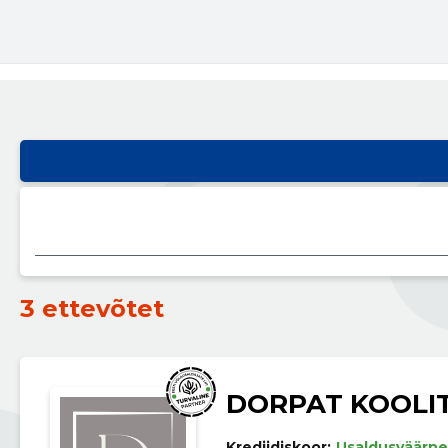
3 ettevõtet
DORPAT KOOLI
Krediidiskoor:
Usaldusväärne