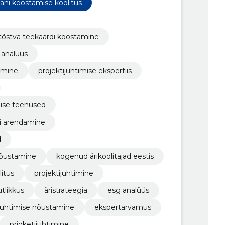
aani koostamise koolitus
 tõstva teekaardi koostamine
 analüüs
amine
projektijuhtimise ekspertiis
mise teenused
i arendamine
d
nõustamine
kogenud ärikoolitajad eestis
itus
projektijuhtimine
tlikkus
äristrateegia
esg analüüs
ijuhtimise nõustamine
ekspertarvamus
prjoketijuhtimine