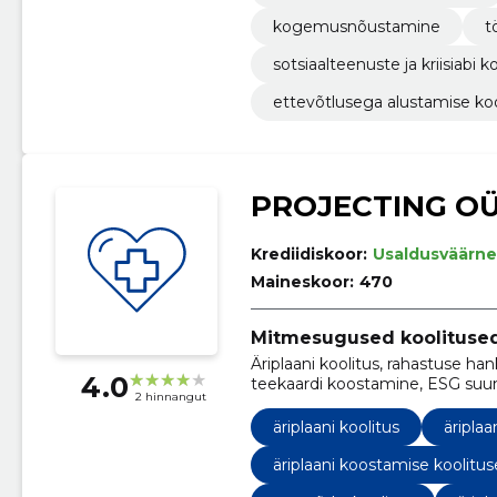
kogemusnõustamine
t
sotsiaalteenuste ja kriisiabi k
ettevõtlusega alustamise koo
PROJECTING O
Krediidiskoor:
Usaldusväärne
Maineskoor:
470
Mitmesugused koolituse
Äriplaani koolitus, rahastuse ha
4.0
teekaardi koostamine, ESG suu
2 hinnangut
strateegia koostamine, projektij
rohelise auditi ettevalmistamis
äriplaani koolitus
äriplaa
arendamine, ESG analüüsi konsu
äriplaani koostamise koolitu