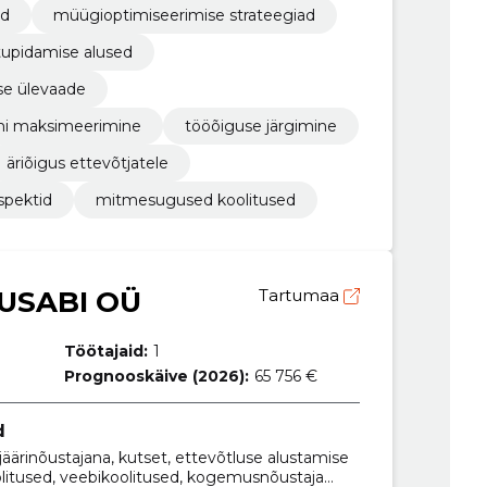
ed
müügioptimiseerimise strateegiad
upidamise alused
se ülevaade
mi maksimeerimine
tööõiguse järgimine
äriõigus ettevõtjatele
spektid
mitmesugused koolitused
USABI OÜ
Tartumaa
Töötajaid:
1
Prognooskäive (2026):
65 756 €
d
rjäärinõustajana, kutset, ettevõtluse alustamise
olitused, veebikoolitused, kogemusnõustaja