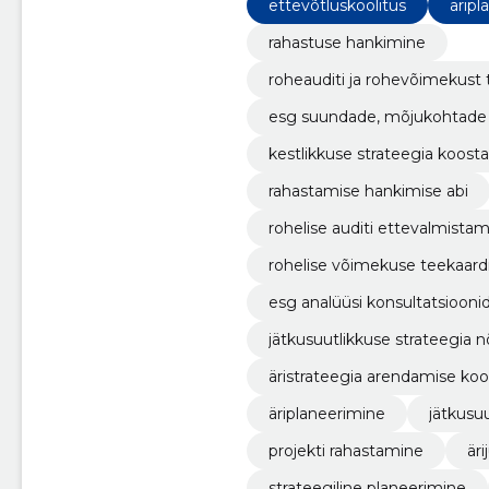
ettevõtluskoolitus
äripl
rahastuse hankimine
roheauditi ja rohevõimekust
esg suundade, mõjukohtade
kestlikkuse strateegia koost
rahastamise hankimise abi
rohelise auditi ettevalmista
rohelise võimekuse teekaard
esg analüüsi konsultatsiooni
jätkusuutlikkuse strateegia 
äristrateegia arendamise kool
äriplaneerimine
jätkusuu
projekti rahastamine
är
strateegiline planeerimine