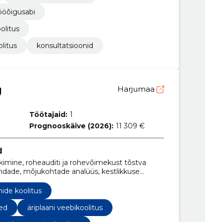
ööõigusabi
oolitus
litus
konsultatsioonid
Ü
Harjumaa
Töötajaid:
1
Prognooskäive (2026):
11 309 €
d
nkimine, roheauditi ja rohevõimekust tõstva
ndade, mõjukohtade analüüs, kestlikkuse
uhtimise ekspertiis, rahastamise hankimise abi,
e teenused, rohelise võimekuse teekaardi
nide koolitus
ltatsioonid
sed
äriplaani veebikoolitus