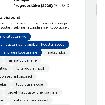
Töötajaid:
–
Prognooskäive (2026):
20 966 €
 visiooni!
saga põhjalikke veebipõhiseid kursusi ja
ksustamisel, raamatupidamisel, tööõigusel,
endab isiklik nõustamine ja tugi.
ni väljatöötamine
se nõustamise ja äriplaani koostamisega
äriplaani koostamine
maksundus
raamatupidamine
itlus
turundus ja müük
põhised ärikursused
ebis
tööõiguse e-õpe
projektitaotluste juhendamine
ne
maksustamise alused