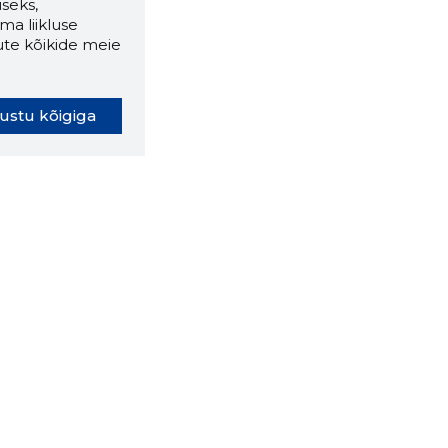
seks,
ma liikluse
ute kõikide meie
ustu kõigiga
oki laiendus ütleb Sulle, mis
eebilehel Sa parajasti viibid ja
ldusväärne see firma täna on.
 LAIENDUS ALLA