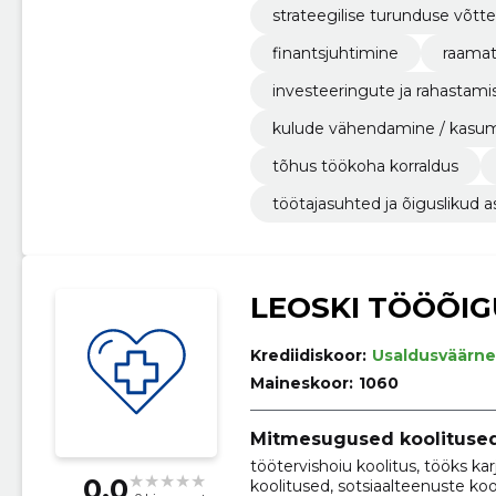
strateegilise turunduse võtt
finantsjuhtimine
raamat
investeeringute ja rahastami
kulude vähendamine / kasu
tõhus töökoha korraldus
töötajasuhted ja õiguslikud a
LEOSKI TÖÖÕIG
Krediidiskoor:
Usaldusväärne
Maineskoor:
1060
Mitmesugused koolituse
töötervishoiu koolitus, tööks ka
0.0
koolitused, sotsiaalteenuste ko