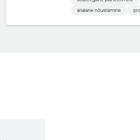
ärialane nõustamine
pr