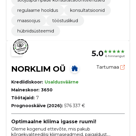
soojuspumpade konsultatsiooniteenused
regulaarne hooldus
konsultatsioonid
maasoojus
tööstuslikud
hübriidsüsteemid
5.0
6 hinnangut
NORKLIM OÜ
Tartumaa
Krediidiskoor:
Usaldusväärne
Maineskoor:
3650
Töötajaid:
7
Prognooskäive (2026):
576 337 €
Optimaalne kliima igasse ruumi!
Oleme kogenud ettevõte, mis pakub
kõrgekvaliteedilisi kliimaseadmeid, paigaldust,