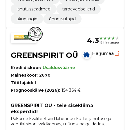
jahutusseadmed
tarbeveeboilerid
akupaagid
õhuniisutajad
4.3
12 hinnangut
GREENSPIRIT OÜ
Harjumaa
Krediidiskoor:
Usaldusväärne
Maineskoor:
2670
Töötajaid:
1
Prognooskäive (2026):
154 364 €
GREENSPIRIT OÜ - teie sisekliima
eksperdid!
Pakume kvaliteetseid lahendusi kütte, jahutuse ja
ventilatsiooni valdkonnas, müües, paigaldades,
hooldades ja remontides õhk-vesi ja