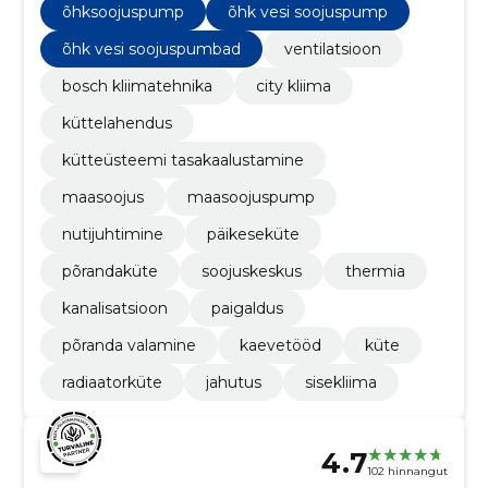
õhksoojuspump
õhk vesi soojuspump
õhk vesi soojuspumbad
ventilatsioon
bosch kliimatehnika
city kliima
küttelahendus
kütteüsteemi tasakaalustamine
maasoojus
maasoojuspump
nutijuhtimine
päikeseküte
põrandaküte
soojuskeskus
thermia
kanalisatsioon
paigaldus
põranda valamine
kaevetööd
küte
radiaatorküte
jahutus
sisekliima
4.7
102 hinnangut