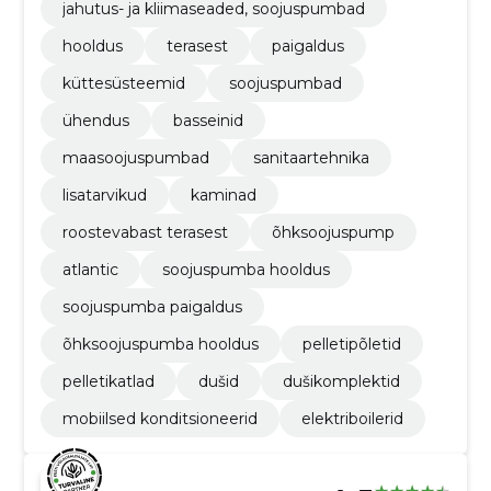
jahutus- ja kliimaseaded, soojuspumbad
hooldus
terasest
paigaldus
küttesüsteemid
soojuspumbad
ühendus
basseinid
maasoojuspumbad
sanitaartehnika
lisatarvikud
kaminad
roostevabast terasest
õhksoojuspump
atlantic
soojuspumba hooldus
soojuspumba paigaldus
õhksoojuspumba hooldus
pelletipõletid
pelletikatlad
dušid
dušikomplektid
mobiilsed konditsioneerid
elektriboilerid