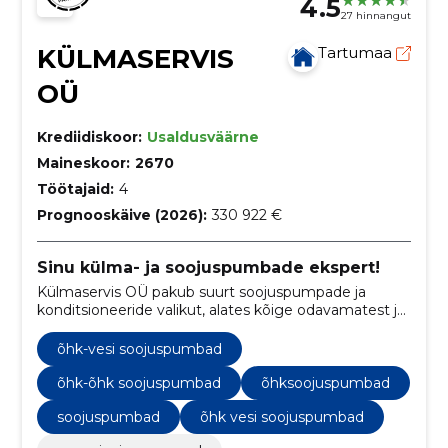
4.5
27 hinnangut
KÜLMASERVIS
Tartumaa
OÜ
Krediidiskoor:
Usaldusväärne
Maineskoor:
2670
Töötajaid:
4
Prognooskäive (2026):
330 922 €
Sinu külma- ja soojuspumbade ekspert!
Külmaservis OÜ pakub suurt soojuspumpade ja
konditsioneeride valikut, alates kõige odavamatest ja
lõpetades premiaalse klassiga.
õhk-vesi soojuspumbad
õhk-õhk soojuspumbad
õhksoojuspumbad
soojuspumbad
õhk vesi soojuspumbad