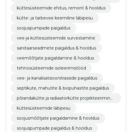
ooldus
küttesüsteemide ehitus, remont & hooldus
kütte- ja tarbevee keemiline läbipesu
soojuspumpade paigaldus
vee-ja küttesüsteemide survestamine
sanitaarseadmete paigaldus & hooldus
veemõõtjate paigaldamine & hooldus
tehnosüsteemide isoleerimistööd
vee- ja kanalisatsioonitrasside paigaldus
septikute, mahutite & biopuhastite paigaldus
põrandakütte ja radiaatorkütte projekteerimine,
paigaldus & hooldus
küttesüsteemide läbipesu
soojusmõõtjate paigaldamine & hooldus
soojuspumpade paigaldus & hooldus