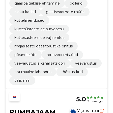
gaasipaigaldise ehitamine
boilerid
elektrikatlad
gaasiseadmete müük
küttelahendused
küttesüsteemide survepesu
küttesüsteemide väljaehitus
majasiseste gaasitorustike ehitus
põrandaküte
renoveerimistööd
veevarustus ja kanalisatsioon
veevarustus
optimaalne lahendus
tööstuslikud
välismaal
5.0
2 hinnangut
PUMBAJAAM
Viljandimaa