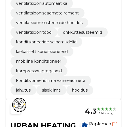
ventilatsiooniautomaatika
ventilatsiooniseadmete remont
ventilatsioonisüsteemide hooldus
ventilatsioonitööd
õhkküttesüsteemid
konditsioneeride seinamudelid
laekassett konditsioneerid
mobiilne konditsioneer
kompressoragregaadid
konditsioneerid ilma välisseadmeta
jahutus
sisekliima
hooldus
4.3
3 hinnangut
URBAN HEATING
Raplamaa