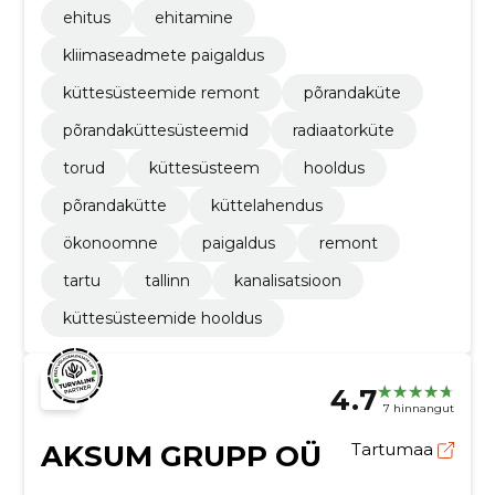
ehitus
ehitamine
kliimaseadmete paigaldus
küttesüsteemide remont
põrandaküte
põrandaküttesüsteemid
radiaatorküte
torud
küttesüsteem
hooldus
põrandakütte
küttelahendus
ökonoomne
paigaldus
remont
tartu
tallinn
kanalisatsioon
küttesüsteemide hooldus
4.7
7 hinnangut
AKSUM GRUPP OÜ
Tartumaa