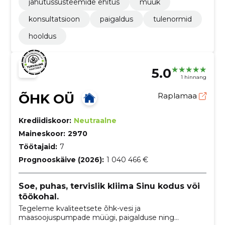
jahutussüsteemide ehitus
müük
konsultatsioon
paigaldus
tulenormid
hooldus
5.0
1 hinnang
ÕHK OÜ
Raplamaa
Krediidiskoor:
Neutraalne
Maineskoor:
2970
Töötajaid:
7
Prognooskäive (2026):
1 040 466 €
Soe, puhas, tervislik kliima Sinu kodus või
töökohal.
Tegeleme kvaliteetsete õhk-vesi ja
maasoojuspumpade müügi, paigalduse ning