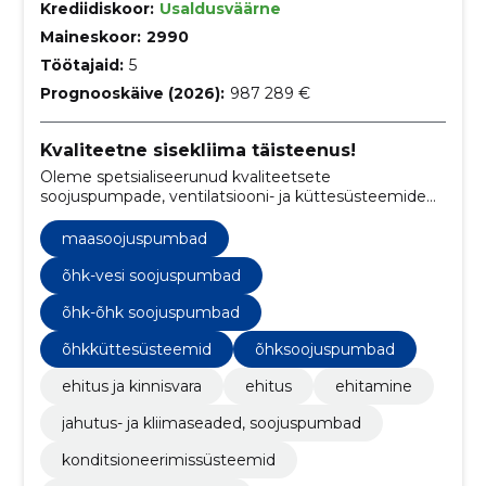
Krediidiskoor:
Usaldusväärne
Maineskoor:
2990
Töötajaid:
5
Prognooskäive (2026):
987 289 €
Kvaliteetne sisekliima täisteenus!
Oleme spetsialiseerunud kvaliteetsete
soojuspumpade, ventilatsiooni- ja küttesüsteemide
müügile, paigaldamisele ning hooldamisele, tagades
klientidele optimaalse sisekliima.
maasoojuspumbad
õhk-vesi soojuspumbad
õhk-õhk soojuspumbad
õhkküttesüsteemid
õhksoojuspumbad
ehitus ja kinnisvara
ehitus
ehitamine
jahutus- ja kliimaseaded, soojuspumbad
konditsioneerimissüsteemid