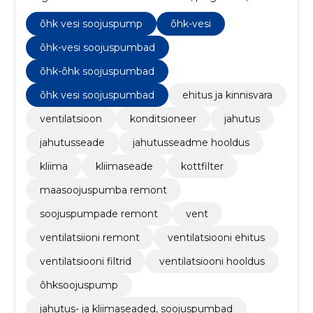
hooldust ja remonti, tagades klientidele mugavuse ja
optimaalse sisekliima.
õhk vesi soojuspump
õhk-vesi
õhk-vesi soojuspumbad
õhk-õhk soojuspumbad
õhk vesi soojuspumbad
ehitus ja kinnisvara
ventilatsioon
konditsioneer
jahutus
jahutusseade
jahutusseadme hooldus
kliima
kliimaseade
kottfilter
maasoojuspumba remont
soojuspumpade remont
vent
ventilatsiioni remont
ventilatsiooni ehitus
ventilatsiooni filtrid
ventilatsiooni hooldus
õhksoojuspump
jahutus- ja kliimaseaded, soojuspumbad