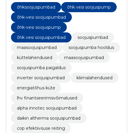
hooldusega, pakkudes klientidele energiatõhusaid ja
keskkonnasõbralikke kliimalahendusi.
õhksoojuspumbad
õhk vesi soojuspump
õhk-vesi soojuspumbad
õhk-vesi soojuspump
õhk vesi soojuspumbad
soojuspumbad
maasoojuspumbad
soojuspumba hooldus
küttelahendused
maasoojuspumbad
soojuspumba paigaldus
inverter soojuspumbad
kliimalahendused
energiatõhus küte
lhv finantseerimisvõimalused
alpha innotec soojuspumbad
daikin altherma soojuspumbad
cop efektiivsuse reiting