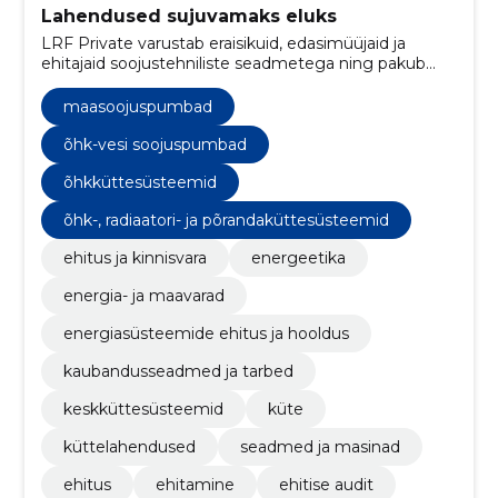
Lahendused sujuvamaks eluks
LRF Private varustab eraisikuid, edasimüüjaid ja
ehitajaid soojustehniliste seadmetega ning pakub
oma teadmisi ja kogemusi hoonete kütte-,
ventilatsiooni- ja jahutusseadmete valikul,
maasoojuspumbad
paigaldamisel, hooldusel ja tehnosüsteemide
kaasajastamisel.
õhk-vesi soojuspumbad
õhkküttesüsteemid
õhk-, radiaatori- ja põrandaküttesüsteemid
ehitus ja kinnisvara
energeetika
energia- ja maavarad
energiasüsteemide ehitus ja hooldus
kaubandusseadmed ja tarbed
keskküttesüsteemid
küte
küttelahendused
seadmed ja masinad
ehitus
ehitamine
ehitise audit