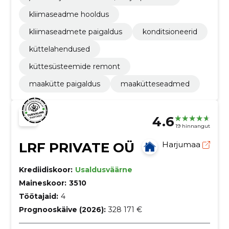
kliimaseadme hooldus
kliimaseadmete paigaldus
konditsioneerid
küttelahendused
küttesüsteemide remont
maakütte paigaldus
maakütteseadmed
4.6
19 hinnangut
LRF PRIVATE OÜ
Harjumaa
Krediidiskoor:
Usaldusväärne
Maineskoor:
3510
Töötajaid:
4
Prognooskäive (2026):
328 171 €