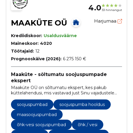
4.0
33 hinnangut
MAAKÜTE OÜ
Harjumaa
Krediidiskoor:
Usaldusväärne
Maineskoor:
4020
Töötajaid:
12
Prognooskäive (2026):
6 275 150 €
Maaküte - sõltumatu soojuspumpade
ekspert
Maaküte OÜ on sõltumatu ekspert, kes pakub
küttelahendusi, mis vastavad just Sinu vajadustele
ning aitavad säästa. Võrdle soojuspumpasid ja leia
sobivaim.
soojuspumbad
soojuspumba hooldus
maasoojuspumbad
õhk-vesi soojuspumbad
õhk / vesi