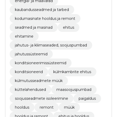
energia- ja maavarad
kaubandusseadmed ja tarbed
kodumasinate hooldus ja remont
seadmed ja masinad
ehitus
ehitamine
jahutus- ja kliimaseaded, soojuspumbad
jahutussüsteemid
konditsioneerimissüsteemid
konditsioneerid
külmkambrite ehitus
külmutusseadmete müük
küttelahendused
maasoojuspumbad
soojusseadmete isoleerimine
paigaldus
hooldus
remont
müük
hooldus ja remont
ehitus ja hooldus