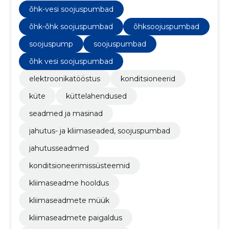
õhksoojuspumpasid, konditsioneere ja
õhk-vesi soojuspumbad
ventilatsiooniseadmeid.
õhk-õhk soojuspumbad
õhksoojuspumbad
soojuspump
soojuspumbad
õhk vesi soojuspumbad
elektroonikatööstus
konditsioneerid
küte
küttelahendused
seadmed ja masinad
jahutus- ja kliimaseaded, soojuspumbad
jahutusseadmed
konditsioneerimissüsteemid
kliimaseadme hooldus
kliimaseadmete müük
kliimaseadmete paigaldus