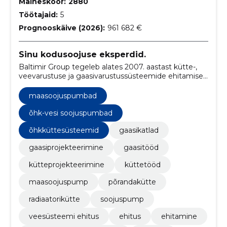
Maineskoor:
2880
Töötajaid:
5
Prognooskäive (2026):
961 682 €
Sinu kodusoojuse eksperdid.
Baltimir Group tegeleb alates 2007. aastast kütte-,
veevarustuse ja gaasivarustussüsteemide ehitamise
ning majapidamis- ja tööstustorustike ehitamisega,
pakkudes ka gaasi- ja kütteseadmete müüki ning
maasoojuspumbad
paigaldamist ning kaasaegsete katlamajade ja
soojussõlmede ehitust.
õhk-vesi soojuspumbad
õhkküttesüsteemid
gaasikatlad
gaasiprojekteerimine
gaasitööd
kütteprojekteerimine
küttetööd
maasoojuspump
põrandakütte
radiaatorikütte
soojuspump
veesüsteemi ehitus
ehitus
ehitamine