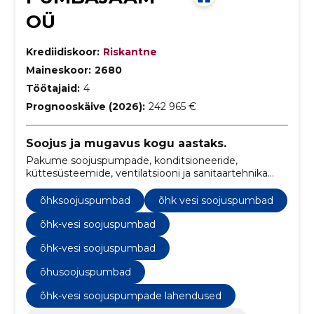
OÜ
Krediidiskoor:
Riskantne
Maineskoor:
2680
Töötajaid:
4
Prognooskäive (2026):
242 965 €
Soojus ja mugavus kogu aastaks.
Pakume soojuspumpade, konditsioneeride,
küttesüsteemide, ventilatsiooni ja sanitaartehnika
toodete müüki, paigaldust ja hooldust.
õhksoojuspumbad
õhk vesi soojuspumbad
õhk-vesi soojuspumbad
õhk-vesi soojuspumbad
õhusoojuspumbad
õhk-vesi soojuspumpade lahendused