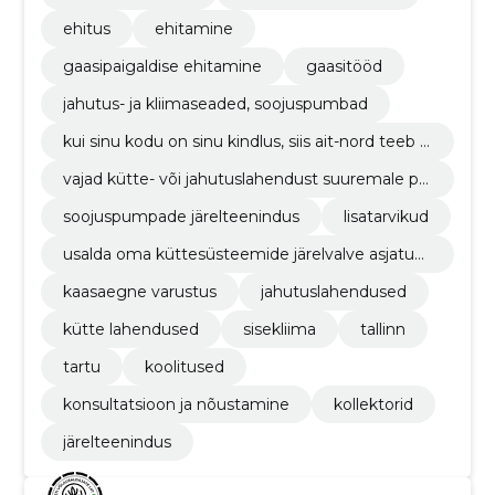
ehitus
ehitamine
gaasipaigaldise ehitamine
gaasitööd
jahutus- ja kliimaseaded, soojuspumbad
kui sinu kodu on sinu kindlus, siis ait-nord teeb s
u kodust 21. sajandi kindluse. me pakume kõige
vajad kütte- või jahutuslahendust suuremale pr
laiemat valikut kaasaegseid soojuspumpasid (m
ojektile kui eramaja? pole probleemi, ait-nord´il
aasoojuspumbad, õhk-vesi soojuspumbad).
soojuspumpade järelteenindus
lisatarvikud
on vajalik tehniline know-how ning kogemus ol
emas.
usalda oma küttesüsteemide järelvalve asjatun
djatele. meil on vastav külmatööde litsents ja m
kaasaegne varustus
jahutuslahendused
eie spetsialistid käivad regulaarselt tehasepools
etel koolitustel.
kütte lahendused
sisekliima
tallinn
tartu
koolitused
konsultatsioon ja nõustamine
kollektorid
järelteenindus