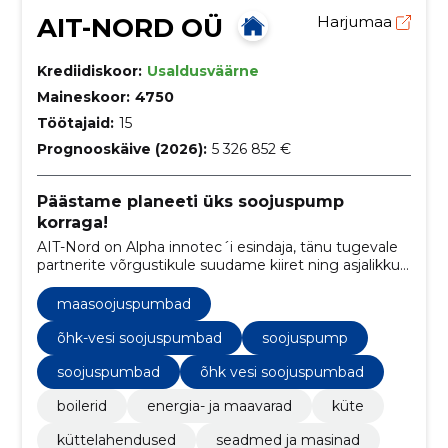
AIT-NORD OÜ
Harjumaa
Krediidiskoor:
Usaldusväärne
Maineskoor:
4750
Töötajaid:
15
Prognooskäive (2026):
5 326 852 €
Päästame planeeti üks soojuspump
korraga!
AIT-Nord on Alpha innotec´i esindaja, tänu tugevale
partnerite võrgustikule suudame kiiret ning asjalikku
teenindust võimaldada üle kogu Eesti
maasoojuspumbad
õhk-vesi soojuspumbad
soojuspump
soojuspumbad
õhk vesi soojuspumbad
boilerid
energia- ja maavarad
küte
küttelahendused
seadmed ja masinad