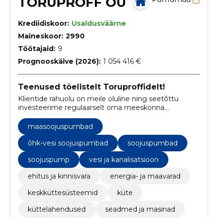
TORUPROFF OÜ
Krediidiskoor:
Usaldusväärne
Maineskoor:
2990
Töötajaid:
9
Prognooskäive (2026):
1 054 416 €
Teenused tõelistelt Toruproffidelt!
Klientide rahuolu on meile oluline ning seetõttu
investeerime regulaarselt oma meeskonna
arengusse ja tooteteadlikusse. Oleme veendunud, et
olles oma valdkonna vaieldamatud profid, suudame
maasoojuspumbad
pakkuda oma klientidele parimat teenust.
õhk-vesi soojuspumbad
soojuspumbad
soojuspump
vesi ja kanalisatsioon
ehitus ja kinnisvara
energia- ja maavarad
keskküttesüsteemid
küte
küttelahendused
seadmed ja masinad