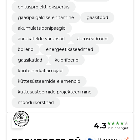
ehitusprojekti ekspertiis
gaasipaigaldise ehitamine
gaasitööd
akumulatsioonipaagid
aurukatelde varuosad
auruseadmed
boilerid
energeetikaseadmed
gaasikatlad
kalorifeerid
konteinerkatlamajad
küttesüsteemide elemendid
küttesüsteemide projekteerimine
moodulkorstnad
4.3
13 hinnangut
Pärnumaa