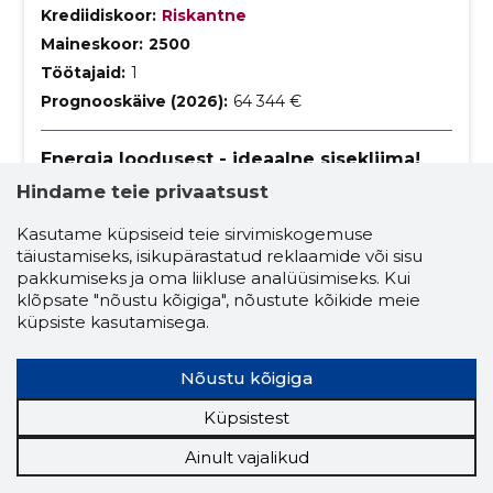
Krediidiskoor:
Riskantne
Maineskoor:
2500
Töötajaid:
1
Prognooskäive (2026):
64 344 €
Energia loodusest - ideaalne sisekliima!
Pakume mitmekülgseid kütte- ja jahutuslahendusi,
Hindame teie privaatsust
sealhulgas õhk-õhk ja õhk-vesi soojuspumpasid,
konditsioneere ning maasoojuspumpasid, pakkudes
Kasutame küpsiseid teie sirvimiskogemuse
lisaks professionaalset paigaldust, hooldust ja
õhk-õhk soojuspumbad
täiustamiseks, isikupärastatud reklaamide või sisu
konsultatsiooni.
pakkumiseks ja oma liikluse analüüsimiseks. Kui
õhk-vesi soojuspumbad
soojuspumbad
klõpsate "nõustu kõigiga", nõustute kõikide meie
küpsiste kasutamisega.
õhksoojuspumbad
õhk vesi soojuspumbad
konditsioneerid
maasoojuspumbad
Nõustu kõigiga
lisatarvikud
paigaldus
Küpsistest
kütmise ja jahutamise lahendused
Ainult vajalikud
jahutusseadmed
konsultatsioon