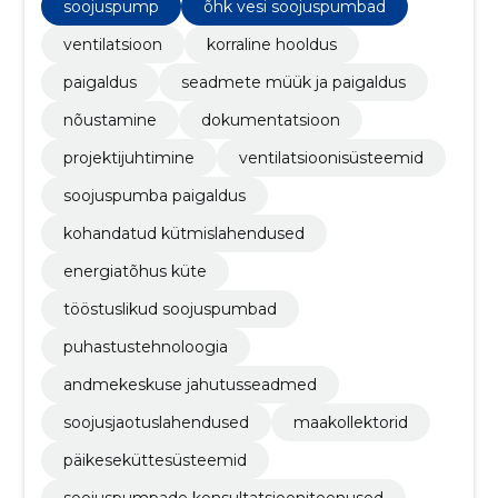
soojuspump
õhk vesi soojuspumbad
ventilatsioon
korraline hooldus
paigaldus
seadmete müük ja paigaldus
nõustamine
dokumentatsioon
projektijuhtimine
ventilatsioonisüsteemid
soojuspumba paigaldus
kohandatud kütmislahendused
energiatõhus küte
tööstuslikud soojuspumbad
puhastustehnoloogia
andmekeskuse jahutusseadmed
soojusjaotuslahendused
maakollektorid
päikeseküttesüsteemid