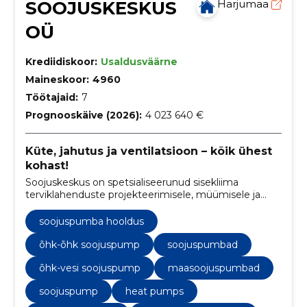
SOOJUSKESKUS
Harjumaa
OÜ
Krediidiskoor:
Usaldusväärne
Maineskoor:
4960
Töötajaid:
7
Prognooskäive (2026):
4 023 640 €
Küte, jahutus ja ventilatsioon – kõik ühest
kohast!
Soojuskeskus on spetsialiseerunud sisekliima
terviklahenduste projekteerimisele, müümisele ja
paigaldamisele, hõlmates selles nii küte, jahutus kui
ka ventilatsiooni süsteemidega seotud teenuseid.
soojuspumba hooldus
õhk-õhk soojuspump
soojuspumbad
õhk-vesi soojuspump
maasoojuspumbad
soojuspump
heat pumps