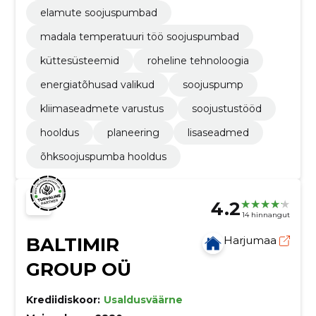
elamute soojuspumbad
madala temperatuuri töö soojuspumbad
küttesüsteemid
roheline tehnoloogia
energiatõhusad valikud
soojuspump
kliimaseadmete varustus
soojustustööd
hooldus
planeering
lisaseadmed
õhksoojuspumba hooldus
4.2
14 hinnangut
BALTIMIR
Harjumaa
GROUP OÜ
Krediidiskoor:
Usaldusväärne