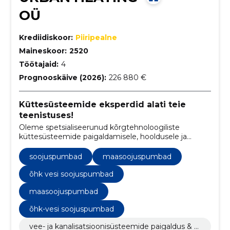
OÜ
Krediidiskoor:
Piiripealne
Maineskoor:
2520
Töötajaid:
4
Prognooskäive (2026):
226 880 €
Küttesüsteemide eksperdid alati teie
teenistuses!
Oleme spetsialiseerunud kõrgtehnoloogiliste
küttesüsteemide paigaldamisele, hooldusele ja
remondile, pakkudes ka sanitaartehnilisi teenuseid.
soojuspumbad
maasoojuspumbad
õhk vesi soojuspumbad
maasoojuspumbad
õhk-vesi soojuspumbad
vee- ja kanalisatsioonisüsteemide paigaldus & h