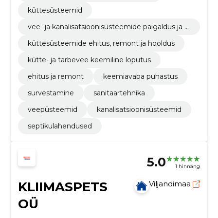
küttesüsteemid
vee- ja kanalisatsioonisüsteemide paigaldus ja h
ooldus
küttesüsteemide ehitus, remont ja hooldus
kütte- ja tarbevee keemiline loputus
ehitus ja remont
keemiavaba puhastus
survestamine
sanitaartehnika
veepüsteemid
kanalisatsioonisüsteemid
septikulahendused
5.0
1 hinnang
KLIIMASPETS
Viljandimaa
OÜ