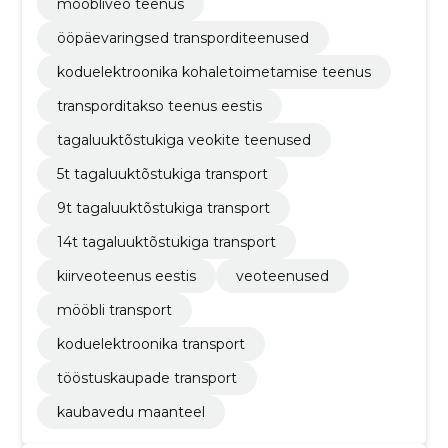
mööbliveo teenus
ööpäevaringsed transporditeenused
koduelektroonika kohaletoimetamise teenus
transporditakso teenus eestis
tagaluuktõstukiga veokite teenused
5t tagaluuktõstukiga transport
9t tagaluuktõstukiga transport
14t tagaluuktõstukiga transport
kiirveoteenus eestis
veoteenused
mööbli transport
koduelektroonika transport
tööstuskaupade transport
kaubavedu maanteel