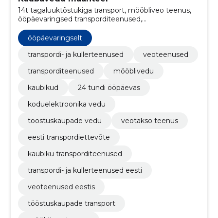
14t tagaluuktõstukiga transport, mööbliveo teenus,
ööpäevaringsed transporditeenused,
koduelektroonika kohaletoimetamise teenus,
transporditakso teenus Eestis, tagaluuktõstukiga
ööpäevaringselt
veokite teenused, 5t tagaluuktõstukiga transport, 9t
tagaluuktõstukiga transport, koduelektroonika
transpordi- ja kullerteenused
veoteenused
transport, ööpäevaringselt
transporditeenused
mööblivedu
kaubikud
24 tundi ööpäevas
koduelektroonika vedu
tööstuskaupade vedu
veotakso teenus
eesti transpordiettevõte
kaubiku transporditeenused
transpordi- ja kullerteenused eesti
veoteenused eestis
tööstuskaupade transport