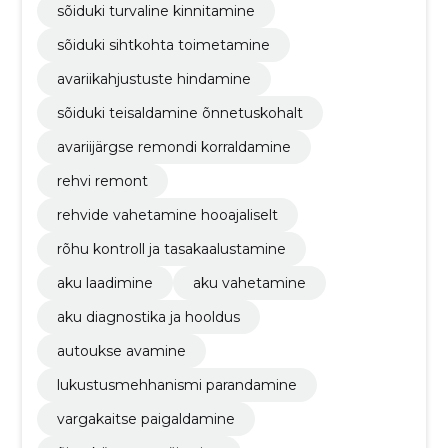
sõiduki turvaline kinnitamine
sõiduki sihtkohta toimetamine
avariikahjustuste hindamine
sõiduki teisaldamine õnnetuskohalt
avariijärgse remondi korraldamine
rehvi remont
rehvide vahetamine hooajaliselt
rõhu kontroll ja tasakaalustamine
aku laadimine
aku vahetamine
aku diagnostika ja hooldus
autoukse avamine
lukustusmehhanismi parandamine
vargakaitse paigaldamine