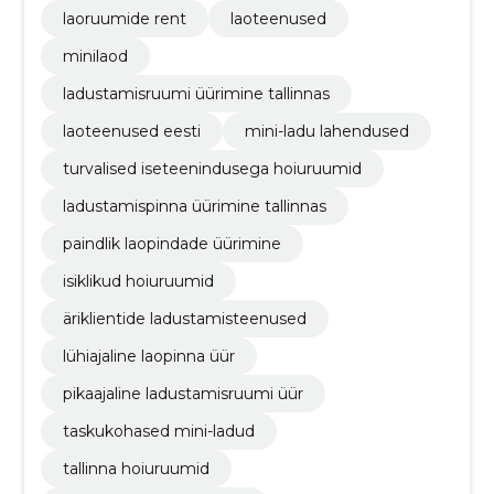
laoruumide rent
laoteenused
minilaod
ladustamisruumi üürimine tallinnas
laoteenused eesti
mini-ladu lahendused
turvalised iseteenindusega hoiuruumid
ladustamispinna üürimine tallinnas
paindlik laopindade üürimine
isiklikud hoiuruumid
äriklientide ladustamisteenused
lühiajaline laopinna üür
pikaajaline ladustamisruumi üür
taskukohased mini-ladud
tallinna hoiuruumid