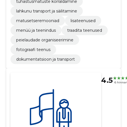
tuhastusmatuste korraldamine
lahkunu transport ja säilitamine
matusetseremooniad
lisateenused
menüü ja teenindus
traadita teenused
peielaudade organiseerimine
fotograafi teenus
dokumentatsioon ja transport
4.5
6 hinna