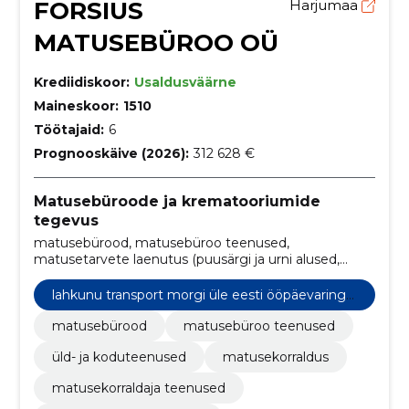
FORSIUS
Harjumaa
MATUSEBÜROO OÜ
Krediidiskoor:
Usaldusväärne
Maineskoor:
1510
Töötajaid:
6
Prognooskäive (2026):
312 628 €
Matusebüroode ja krematooriumide
tegevus
matusebürood, matusebüroo teenused,
matusetarvete laenutus (puusärgi ja urni alused,
küünlajalad, jm), matmiseteenused, matusekorraldus,
matusekorraldus, matusekorraldaja teenused,
lahkunu transport morgi üle eesti ööpäevarings
kreematsiooniteenused, matuseplaneerimine,
elt
matusebüroo minu lähedal
matusebürood
matusebüroo teenused
üld- ja koduteenused
matusekorraldus
matusekorraldaja teenused