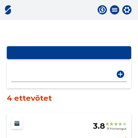
4 ettevõtet
3.8
9 hinnangut