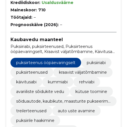
Krediidiskoor:
Usaldusväärne
Maineskoor:
710
Töötajaid:
–
Prognooskäive (2026):
–
Kaubavedu maanteel
Puksiiriabi, puksiirteenused, Puksiirteenus
ööpäevaringselt, Kraavist väljatõmbamine, Käivitusabi,
Kummiabi, Rehviabi, Avariiliste sõidukite vedu, Kütuse
toomine, Sõiduautode, kaubikute, maasturite
puksiirteenus ööpäevaringselt
puksiiriabi
pukseerimine
puksiirteenused
kraavist väljatõmbamine
käivitusabi
kummiabi
rehviabi
avariiliste sõidukite vedu
kütuse toomine
sõiduautode, kaubikute, maasturite pukseerimi
ne
treilerteenused
auto uste avamine
puksiirile haakimine