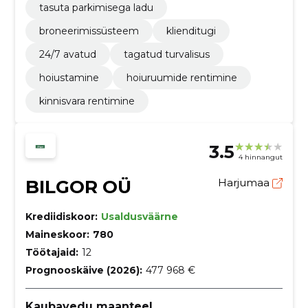
tasuta parkimisega ladu
broneerimissüsteem
klienditugi
24/7 avatud
tagatud turvalisus
hoiustamine
hoiuruumide rentimine
kinnisvara rentimine
3.5
4 hinnangut
BILGOR OÜ
Harjumaa
Krediidiskoor:
Usaldusväärne
Maineskoor:
780
Töötajaid:
12
Prognooskäive (2026):
477 968 €
Kaubavedu maanteel