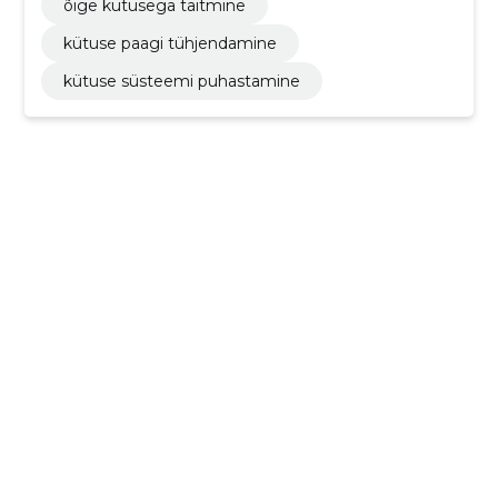
õige kütusega täitmine
kütuse paagi tühjendamine
kütuse süsteemi puhastamine