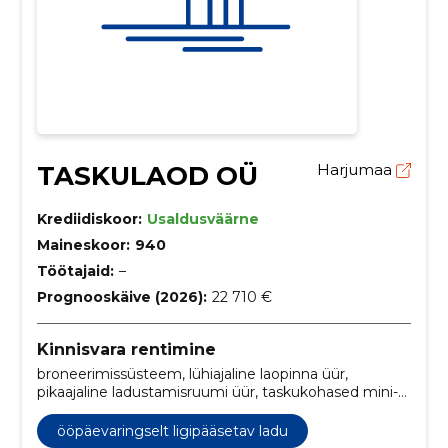
TASKULAOD OÜ
Harjumaa
Krediidiskoor:
Usaldusväärne
Maineskoor:
940
Töötajaid:
–
Prognooskäive (2026):
22 710 €
Kinnisvara rentimine
broneerimissüsteem, lühiajaline laopinna üür,
pikaajaline ladustamisruumi üür, taskukohased mini-
ladud, Tallinna hoiuruumid, tasuta parkimisega ladu,
tagatud turvalisus, hoiuruumide rentimine,
ööpäevaringselt ligipääsetav ladu
hoiustamine, äriklientide ladustamisteenused