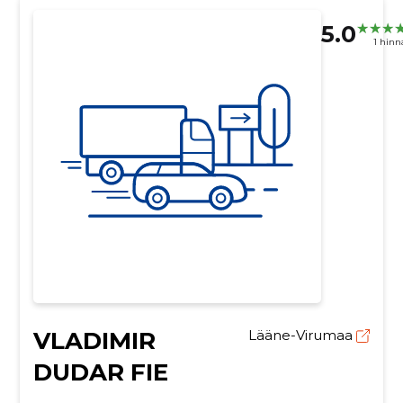
5.0
1 hin
VLADIMIR
Lääne-Virumaa
DUDAR FIE