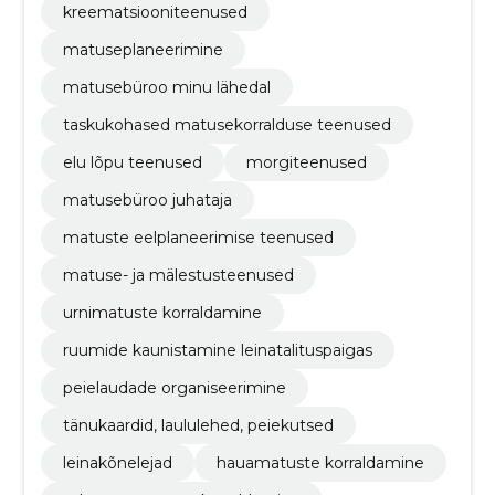
kreematsiooniteenused
matuseplaneerimine
matusebüroo minu lähedal
taskukohased matusekorralduse teenused
elu lõpu teenused
morgiteenused
matusebüroo juhataja
matuste eelplaneerimise teenused
matuse- ja mälestusteenused
urnimatuste korraldamine
ruumide kaunistamine leinatalituspaigas
peielaudade organiseerimine
tänukaardid, laululehed, peiekutsed
leinakõnelejad
hauamatuste korraldamine