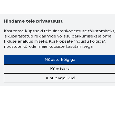
Hindame teie privaatsust
Kasutame küpsiseid teie sirvimiskogemuse täiustamiseks,
Storybook
isikupärastatud reklaamide või sisu pakkumiseks ja oma
liikluse analüüsimiseks. Kui klõpsate "nõustu kõigiga",
Chrome laiendus
nõustute kõikide meie küpsiste kasutamisega.
Storybooki laiendus ütleb Sulle, mis firma
veebilehel Sa parajasti viibid ja kui usaldusväärne
Nõustu kõigiga
see firma täna on.
LAADI LAIENDUS ALLA
Küpsistest
Ainult vajalikud
Näed helistaja tausta!
Storybooki Äpp toob
Sinuni
OTSEKONTAKTID
400 000 Eesti
ettevõtte ja isikute kohta (juhid, ametnikud).
Andmed on rikastatud maksevõime ja
finantsinfoga.