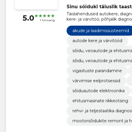
Sinu sõiduki täiuslik taa
Täislahendused autokere, diagnos
5.0
kere- ja värvitöö, põhjalik diagn
1 hinnang
ja usaldusväärne elektritöö. Ta
välimuse.
akude ja laadimissüsteemid
autode kere ja värvitööd
sõidu, veoautode ja ehitusma
sõidu, veoautode ja ehitusma
vigastuste parandamine
värvimise eelprotsessid
sõiduautode elektroonika
ehitusmasinate rikkeotsing
rehvi- ja teljestaatika diagnos
mootorsõidukite remont ja h