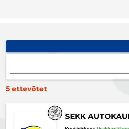
5 ettevõtet
SEKK AUTOKAU
Krediidiskoor:
Usaldusväärne