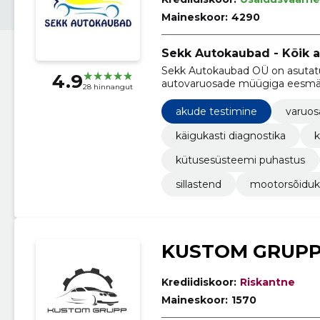
Maineskoor:
4290
Sekk Autokaubad - Kõik au
Sekk Autokaubad OÜ on asutatud
4.9
autovaruosade müügiga eesmärg
28 hinnangut
tooteid konkurentsivõimeliste 
akude testimine
varuo
käigukasti diagnostika
k
kütusesüsteemi puhastus
sillastend
mootorsõiduk
KUSTOM GRUPP
Krediidiskoor:
Riskantne
Maineskoor:
1570