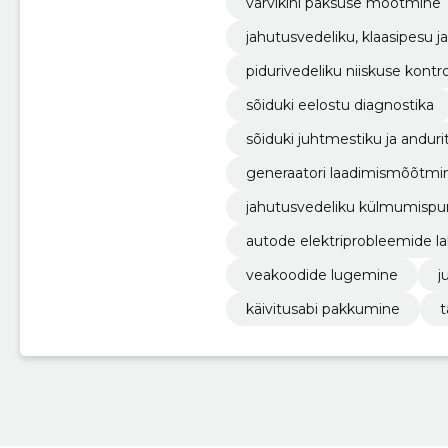
värvikihi paksuse mõõtmine
jahutusvedeliku, klaasipesu 
pidurivedeliku niiskuse kontro
sõiduki eelostu diagnostika
sõiduki juhtmestiku ja andu
generaatori laadimismõõtmi
jahutusvedeliku külmumispun
autode elektriprobleemide 
veakoodide lugemine
j
käivitusabi pakkumine
t