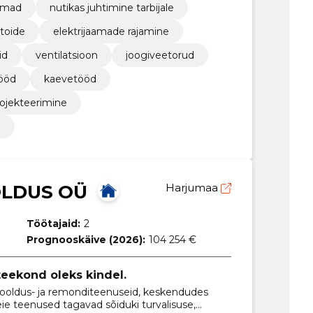
aamad
nutikas juhtimine tarbijale
itoide
elektrijaamade rajamine
id
ventilatsioon
joogiveetorud
tööd
kaevetööd
ojekteerimine
d
LDUS OÜ
Harjumaa
Töötajaid:
2
Prognooskäive (2026):
104 254 €
teekond oleks kindel.
hooldus- ja remonditeenuseid, keskendudes
Meie teenused tagavad sõiduki turvalisuse,