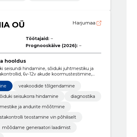
IA OÜ
Harjumaa
Töötajaid:
–
Prognooskäive (2026):
–
ja hooldus
uki seisundi hindamine, sõiduki juhtmestiku ja
kontrollid, 6v-12v akude koormustestimine,
 värvipaksuse mõõtmine, jahutusvedeliku
usabi pakkumine, juhtmestiku ja andurite
ine
veakoodide tõlgendamine
õiduki seisukorra hindamine
diagnostika
tmestike ja andurite mõõtmine
stakontrolli teostamine vin põhiliselt
mõõdame generaatori laadimist