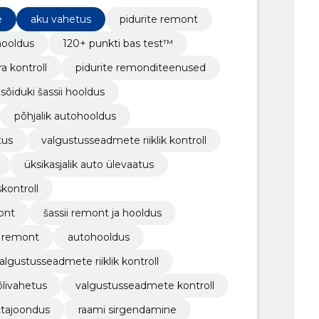
0-punktilise BAS testi™ abil.
e
aku vahetus
pidurite remont
hooldus
120+ punkti bas test™
a kontroll
pidurite remonditeenused
sõiduki šassii hooldus
põhjalik autohooldus
tus
valgustusseadmete riiklik kontroll
üksikasjalik auto ülevaatus
kontroll
ont
šassii remont ja hooldus
i remont
autohooldus
algustusseadmete riiklik kontroll
õlivahetus
valgustusseadmete kontroll
ttajoondus
raami sirgendamine