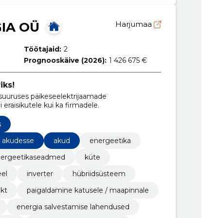
IA OÜ
Harjumaa
Töötajaid:
2
Prognooskäive (2026):
1 426 675 €
iks!
suuruses päikeseelektrijaamade
i eraisikutele kui ka firmadele.
s
e akudesse
akud
energeetika
ergeetikaseadmed
küte
el
inverter
hübriidsüsteem
ekt
paigaldamine katusele / maapinnale
energia salvestamise lahendused