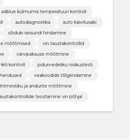
ja adblue külmumis temperatuuri kontroll
ll
autodiagnostika
auto käivitusabi
sõiduki seisundi hindamine
rite mõõtmised
vin taustakontrollid
ne
värvipaksuse mõõtmine
kti kontroll
pidurivedeliku niiskustesti
lahendused
veakoodide tõlgendamine
uhtmestiku ja andurite mõõtmine
austakontrollide teostamine vin põhjal