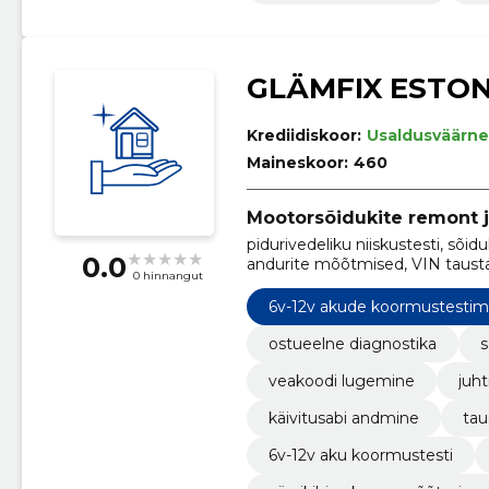
GLÄMFIX ESTON
Krediidiskoor:
Usaldusväärne
Maineskoor:
460
Mootorsõidukite remont 
pidurivedeliku niiskustesti, sõid
0.0
andurite mõõtmised, VIN tausta
0 hinnangut
generaatori laadimismõõtmine,
külmumispunkti kontroll, käivit
6v-12v akude koormustestim
mõõtmine
ostueelne diagnostika
s
veakoodi lugemine
juh
käivitusabi andmine
tau
6v-12v aku koormustesti