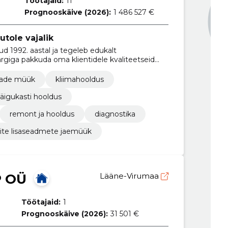
Töötajaid:
11
Prognooskäive (2026):
1 486 527 €
tole vajalik
 1992. aastal ja tegeleb edukalt
iga pakkuda oma klientidele kvaliteetseid
hindadega
sade müük
kliimahooldus
äigukasti hooldus
remont ja hooldus
diagnostika
ite lisaseadmete jaemüük
 OÜ
Lääne-Virumaa
Töötajaid:
1
Prognooskäive (2026):
31 501 €