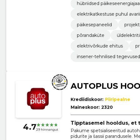
hübriidsed päikeseenergiaj
elektrikatkestuse puhul avari
päikesepaneelid
projekt
põrandaküte
üldelektri
elektrivõrkude ehitus
pr
insener-tehnilised tegevuse
AUTOPLUS HOO
Krediidiskoor:
Piiripealne
Maineskoor:
2320
Tipptasemel hooldus, et 
4.7
29 hinnangut
Pakume spetsialiseeritud auto
pidurite ja šassii parandusele. 