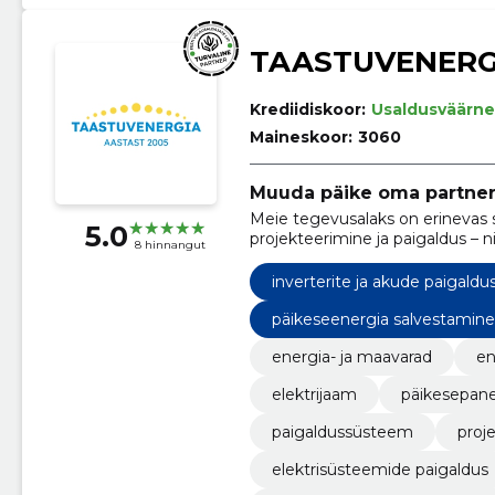
TAASTUVENERG
Krediidiskoor:
Usaldusväärne
Maineskoor:
3060
Muuda päike oma partner
Meie tegevusalaks on erinevas 
5.0
projekteerimine ja paigaldus – ni
8 hinnangut
inverterite ja akude paigaldu
päikeseenergia salvestamin
energia- ja maavarad
en
elektrijaam
päikesepane
paigaldussüsteem
proj
elektrisüsteemide paigaldus