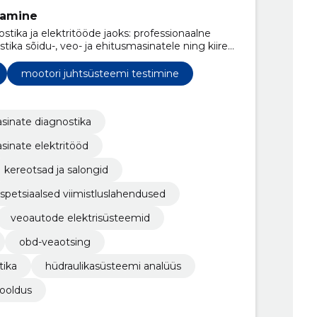
stamine
tika ja elektritööde jaoks: professionaalne
ostika sõidu-, veo- ja ehitusmasinatele ning kiire
game ohutuse, vastupidavuse ja laitmatu
mootori juhtsüsteemi testimine
sinate diagnostika
sinate elektritööd
kereotsad ja salongid
spetsiaalsed viimistluslahendused
veoautode elektrisüsteemid
obd-veaotsing
tika
hüdraulikasüsteemi analüüs
ooldus