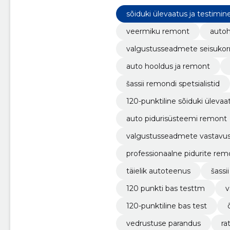
jõudluse ja põhjaliku kontrolli 12
sõiduki ülevaatus ja testimin
veermiku remont
auto
valgustusseadmete seisukorr
auto hooldus ja remont
šassii remondi spetsialistid
120-punktiline sõiduki ülevaa
auto pidurisüsteemi remont
valgustusseadmete vastavus
professionaalne pidurite rem
täielik autoteenus
šassi
120 punkti bas testtm
v
120-punktiline bas test
vedrustuse parandus
ra