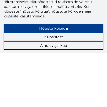
täiustamiseks, isikupärastatud reklaamide või sisu
pakkumiseks ja oma liikluse analüüsimiseks. Kui
klõpsate "nõustu kõigiga", nõustute kõikide meie
küpsiste kasutamisega.
Nõustu kõigiga
Küpsistest
Ainult vajalikud
Storybook
Chrome laiendus
Storybooki laiendus ütleb Sulle, mis firma
veebilehel Sa parajasti viibid ja kui usaldusväärne
see firma täna on.
LAADI LAIENDUS ALLA