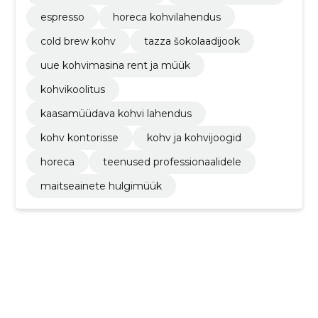
espresso
horeca kohvilahendus
cold brew kohv
tazza šokolaadijook
uue kohvimasina rent ja müük
kohvikoolitus
kaasamüüdava kohvi lahendus
kohv kontorisse
kohv ja kohvijoogid
horeca
teenused professionaalidele
maitseainete hulgimüük