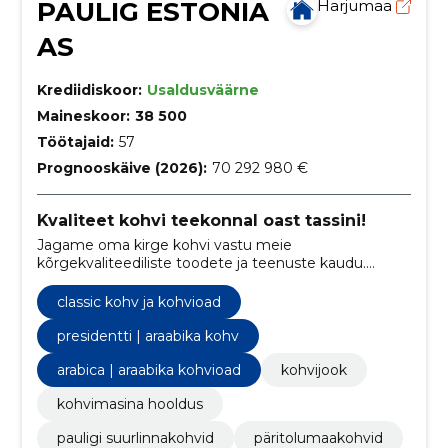
PAULIG ESTONIA
Harjumaa
AS
Krediidiskoor:
Usaldusväärne
Maineskoor:
38 500
Töötajaid:
57
Prognooskäive (2026):
70 292 980 €
Kvaliteet kohvi teekonnal oast tassini!
Jagame oma kirge kohvi vastu meie
kõrgekvaliteediliste toodete ja teenuste kaudu.
Püüdleme täiuslikkuse poole oast tassini – ja tassist
suurepärase kohvielamuseni.
classic kohv ja kohvioad
presidentti | araabika kohv
arabica | araabika kohvioad
kohvijook
kohvimasina hooldus
pauligi suurlinnakohvid
päritolumaakohvid