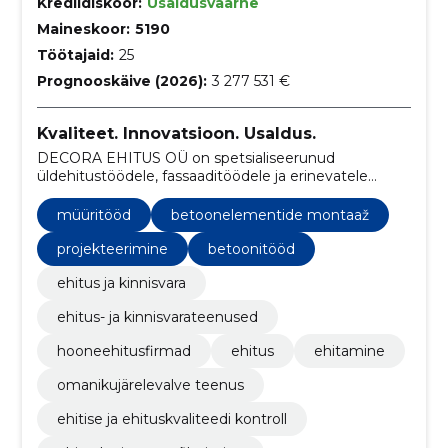
Krediidiskoor:
Usaldusväärne
Maineskoor:
5190
Töötajaid:
25
Prognooskäive (2026):
3 277 531 €
Kvaliteet. Innovatsioon. Usaldus.
DECORA EHITUS OÜ on spetsialiseerunud
üldehitustöödele, fassaaditöödele ja erinevatele
ehituslahendustele, pakkudes mitmekülgseid
teenuseid alates vundamendist kuni viimistluseni.
müüritööd
betoonelementide montaaž
projekteerimine
betoonitööd
ehitus ja kinnisvara
ehitus- ja kinnisvarateenused
hooneehitusfirmad
ehitus
ehitamine
omanikujärelevalve teenus
ehitise ja ehituskvaliteedi kontroll