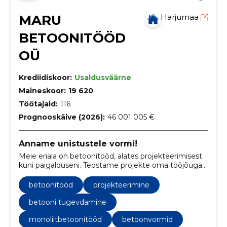
MARU
Harjumaa
BETOONITÖÖD
OÜ
Krediidiskoor:
Usaldusväärne
Maineskoor:
19 620
Töötajaid:
116
Prognooskäive (2026):
46 001 005 €
Anname unistustele vormi!
Meie eriala on betoonitööd, alates projekteerimisest
kuni paigalduseni. Teostame projekte oma tööjõuga
tuginedes aastatepikkusele erialasele kompetentsile
ning kogemusele.
betoonitööd
projekteerimine
betooni tugevdamine
monoliitbetoonitööd
betoonvormid