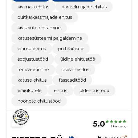
kivimaja ehitus
paneelmajade ehitus
puitkarkassmajade ehitus
kiviseinte ehitamine
katusesüsteemi paigaldamine
eramu ehitus
puitehitised
soojustustööd
üldine ehitustöö
renoveerimine
siseviimistlus
katuse ehitus
fassaaditööd
eraisikutele
ehitus
üldehitustööd
hoonete ehitustööd
5.0
1 hinnang
Harjumaa