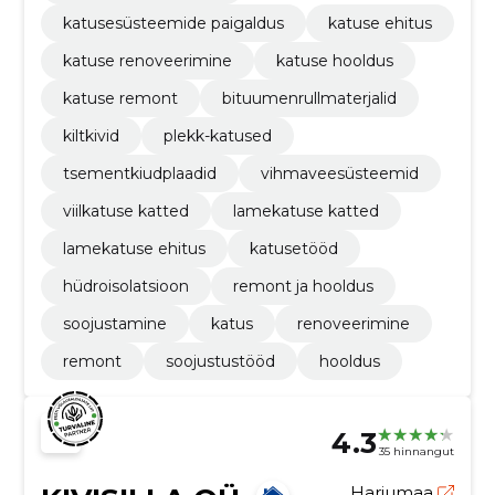
katusesüsteemide paigaldus
katuse ehitus
katuse renoveerimine
katuse hooldus
katuse remont
bituumenrullmaterjalid
kiltkivid
plekk-katused
tsementkiudplaadid
vihmaveesüsteemid
viilkatuse katted
lamekatuse katted
lamekatuse ehitus
katusetööd
hüdroisolatsioon
remont ja hooldus
soojustamine
katus
renoveerimine
remont
soojustustööd
hooldus
4.3
35 hinnangut
Harjumaa