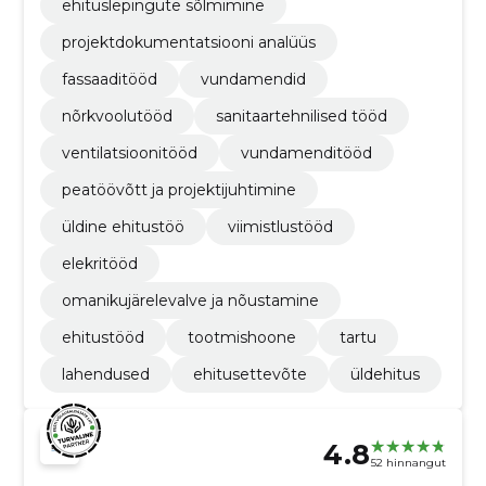
ehituslepingute sõlmimine
projektdokumentatsiooni analüüs
fassaaditööd
vundamendid
nõrkvoolutööd
sanitaartehnilised tööd
ventilatsioonitööd
vundamenditööd
peatöövõtt ja projektijuhtimine
üldine ehitustöö
viimistlustööd
elekritööd
omanikujärelevalve ja nõustamine
ehitustööd
tootmishoone
tartu
lahendused
ehitusettevõte
üldehitus
4.8
52 hinnangut