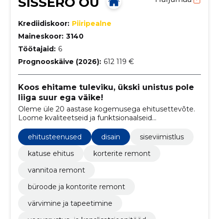
SISSERO OÜ
Krediidiskoor:
Piiripealne
Maineskoor:
3140
Töötajaid:
6
Prognooskäive (2026):
612 119 €
Koos ehitame tuleviku, ükski unistus pole
liiga suur ega väike!
Oleme üle 20 aastase kogemusega ehitusettevõte.
Loome kvaliteetseid ja funktsionaalseid
ehituslahendusi. Ehitame teile kodu või äripinna
"võtmed kätte" meetodil
ehitusteenused
disain
siseviimistlus
katuse ehitus
korterite remont
vannitoa remont
büroode ja kontorite remont
värvimine ja tapeetimine