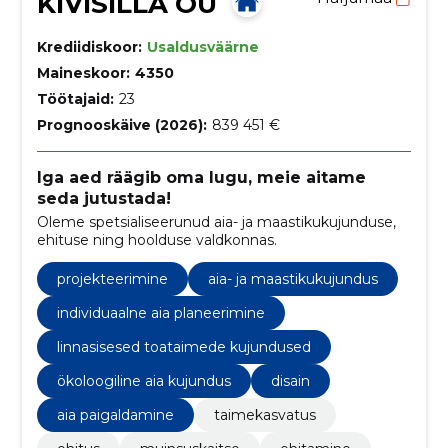
KIVISILLA OÜ
Krediidiskoor:
Usaldusväärne
Maineskoor:
4350
Töötajaid:
23
Prognooskäive (2026):
839 451 €
Iga aed räägib oma lugu, meie aitame
seda jutustada!
Oleme spetsialiseerunud aia- ja maastikukujunduse,
ehituse ning hoolduse valdkonnas.
projekteerimine
aia- ja maastikukujundus
individuaalne aia planeerimine
linnasisesed toataimede kujundused
ökoloogiline aia kujundus
disain
aia paigaldamine
taimekasvatus