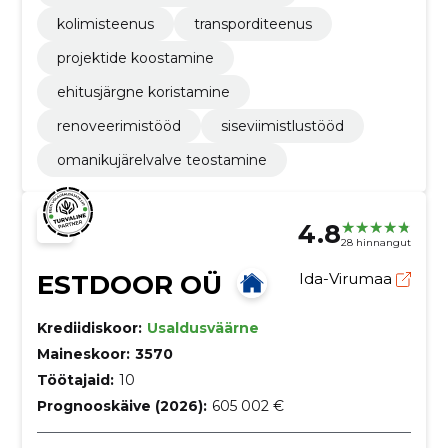
kolimisteenus
transporditeenus
projektide koostamine
ehitusjärgne koristamine
renoveerimistööd
siseviimistlustööd
omanikujärelvalve teostamine
4.8
28 hinnangut
ESTDOOR OÜ
Ida-Virumaa
Krediidiskoor:
Usaldusväärne
Maineskoor:
3570
Töötajaid:
10
Prognooskäive (2026):
605 002 €