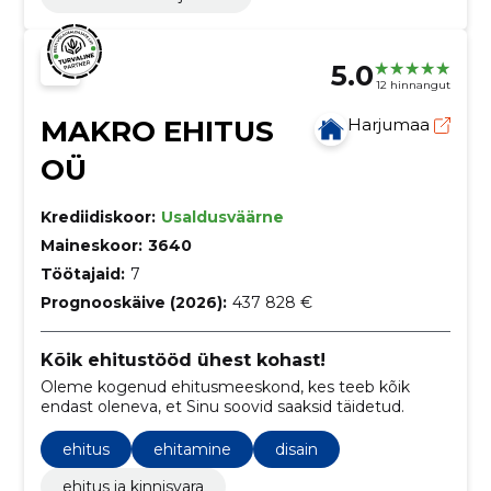
5.0
12 hinnangut
MAKRO EHITUS
Harjumaa
OÜ
Krediidiskoor:
Usaldusväärne
Maineskoor:
3640
Töötajaid:
7
Prognooskäive (2026):
437 828 €
Kõik ehitustööd ühest kohast!
Oleme kogenud ehitusmeeskond, kes teeb kõik
endast oleneva, et Sinu soovid saaksid täidetud.
ehitus
ehitamine
disain
ehitus ja kinnisvara