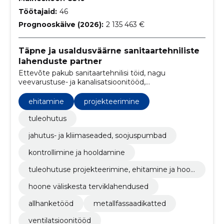
Töötajaid:
46
Prognooskäive (2026):
2 135 463 €
Täpne ja usaldusväärne sanitaartehniliste
lahenduste partner
Ettevõte pakub sanitaartehnilisi töid, nagu
veevarustuse- ja kanalisatsioonitööd,
ventilatsioonitööd, soojuspumpade ja
konditsioneeride paigaldust ning sprinkler- ja
ehitamine
projekteerimine
tuletõrjevoolikusüsteemide projekteerimist ja
paigaldust
tuleohutus
jahutus- ja kliimaseaded, soojuspumbad
kontrollimine ja hooldamine
tuleohutuse projekteerimine, ehitamine ja hool
damine
hoone väliskesta terviklahendused
allhanketööd
metallfassaadikatted
ventilatsioonitööd