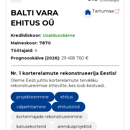
15 hinnangut
BALTI VARA
Tartumaa
EHITUS OÜ
Krediidiskoor:
Usaldusväärne
Maineskoor:
7870
Töötajaid:
4
Prognooskäive (2026):
29 458 760 €
Nr. 1 korterelamute rekonstrueerija Eestis!
Oleme Eesti juhtiv korterelamute tervikliku
rekonstrueerimise ettevõte, kes loob kestvaid
lahendusi energia säästmiseks ja elukeskkonna
parandamiseks.
projekteerimine
ehitus
väljaehitamine
ehitustööd
kortermajade rekonstrueerimine
katusekorterid
arendusprojektid