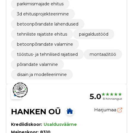
parkimismajade ehitus
3d ehitusprojekteerimine
betoonpõrandate lahendused
tehniliste rajatiste ehitus
paigaldustööd
betoonpõrandate valamine
tööstus- ja tehnilised rajatised
montaažitöö
põrandate valamine
disain ja modelleerimine
5.0
8 hinnangut
HANKEN OÜ
Harjumaa
Krediidiskoor:
Usaldusväärne
Maineskoor:
8310