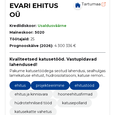
EVARI EHITUS
Tartumaa
OÜ
Krediidiskoor:
Usaldusväärne
Maineskoor:
5020
Töötajaid:
25
Prognooskäive (2026):
4 300 336 €
Kvaliteetsed katusetööd. Vastupidavad
lahendused!
Pakume katusetöödega seotud lahendusi, sealhulgas
lamekatuse ehitust, hüdroisolatsiooni, katuse remonti
ja hooldust ning katusekatte vahetust.
ehitus
projekteerimine
ehitustööd
ehitus ja kinnisvara
hooneehitusfirmad
hüdrotehnilised tööd
katusepollarid
katusekatte vahetus