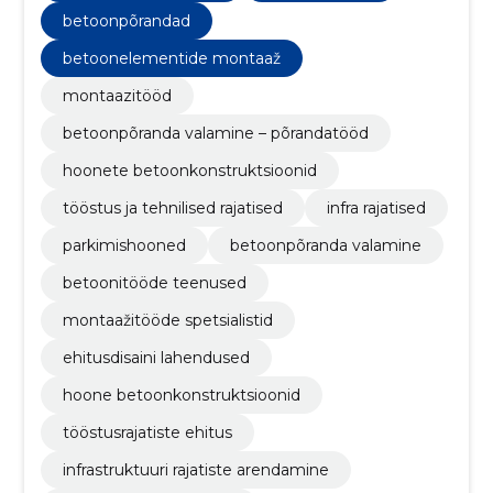
betoonpõrandad
betoonelementide montaaž
montaazitööd
betoonpõranda valamine – põrandatööd
hoonete betoonkonstruktsioonid
tööstus ja tehnilised rajatised
infra rajatised
parkimishooned
betoonpõranda valamine
betoonitööde teenused
montaažitööde spetsialistid
ehitusdisaini lahendused
hoone betoonkonstruktsioonid
tööstusrajatiste ehitus
infrastruktuuri rajatiste arendamine