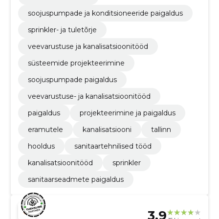
soojuspumpade ja konditsioneeride paigaldus
sprinkler- ja tuletõrje
veevarustuse ja kanalisatsioonitööd
süsteemide projekteerimine
soojuspumpade paigaldus
veevarustuse- ja kanalisatsioonitööd
paigaldus
projekteerimine ja paigaldus
eramutele
kanalisatsiooni
tallinn
hooldus
sanitaartehnilised tööd
kanalisatsioonitööd
sprinkler
sanitaarseadmete paigaldus
3.9