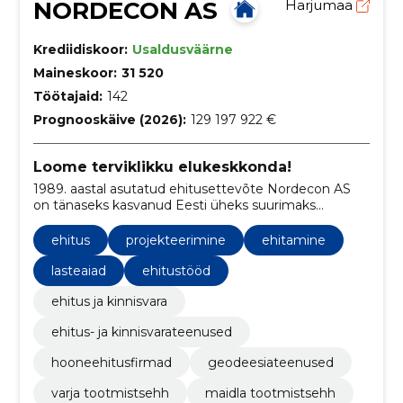
NORDECON AS
Harjumaa
Krediidiskoor:
Usaldusväärne
Maineskoor:
31 520
Töötajaid:
142
Prognooskäive (2026):
129 197 922 €
Loome terviklikku elukeskkonda!
1989. aastal asutatud ehitusettevõte Nordecon AS
on tänaseks kasvanud Eesti üheks suurimaks
ehituskontserniks.
ehitus
projekteerimine
ehitamine
lasteaiad
ehitustööd
ehitus ja kinnisvara
ehitus- ja kinnisvarateenused
hooneehitusfirmad
geodeesiateenused
varja tootmistsehh
maidla tootmistsehh