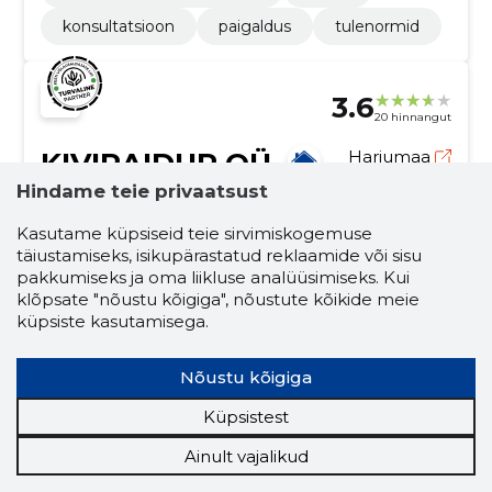
konsultatsioon
paigaldus
tulenormid
3.6
20 hinnangut
KIVIRAIDUR OÜ
Harjumaa
Hindame teie privaatsust
Krediidiskoor:
Usaldusväärne
Kasutame küpsiseid teie sirvimiskogemuse
Maineskoor:
2930
täiustamiseks, isikupärastatud reklaamide või sisu
Töötajaid:
5
pakkumiseks ja oma liikluse analüüsimiseks. Kui
Prognooskäive (2026):
130 239 €
klõpsate "nõustu kõigiga", nõustute kõikide meie
küpsiste kasutamisega.
Kivisse raiutud igavesed mälestused!
Nõustu kõigiga
Meie erialaks on individuaalsete eelistuste järgi
kohandatud hauakivide, hauaplaatide ja hauapiirete
Küpsistest
loomine ning paigaldamine.
surnuaia teenused
aiakujunduskivid
Ainult vajalikud
graniit või betoon
kujundus