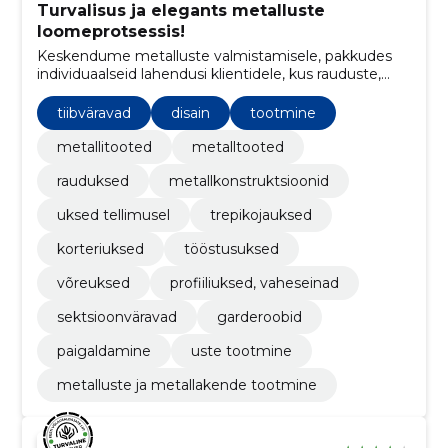
Turvalisus ja elegants metalluste
loomeprotsessis!
Keskendume metalluste valmistamisele, pakkudes
individuaalseid lahendusi klientidele, kus rauduste,
väravate ja metallkonstruktsioonide on meie
tugevuseks.
tiibväravad
disain
tootmine
metallitooted
metalltooted
rauduksed
metallkonstruktsioonid
uksed tellimusel
trepikojauksed
korteriuksed
tööstusuksed
võreuksed
profiiliuksed, vaheseinad
sektsioonväravad
garderoobid
paigaldamine
uste tootmine
metalluste ja metallakende tootmine