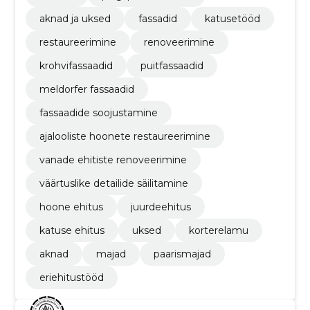
aknad ja uksed
fassadid
katusetööd
restaureerimine
renoveerimine
krohvifassaadid
puitfassaadid
meldorfer fassaadid
fassaadide soojustamine
ajalooliste hoonete restaureerimine
vanade ehitiste renoveerimine
väärtuslike detailide säilitamine
hoone ehitus
juurdeehitus
katuse ehitus
uksed
korterelamu
aknad
majad
paarismajad
eriehitustööd