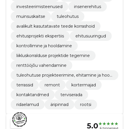
investeerimisteenused
insenerehitus
muinsuskaitse
tuleohutus
avalikult kasutatavate teede korrashoid
ehitusprojekti ekspertiis
ehitusuuringud
kontrollimine ja hooldamine
liikluskorralduse projektide tegemine
renttööjõu vahendamine
tuleohutuse projekteerimine, ehitamine ja hool
damine
terrassid
remont
kortermajad
kontaktandmed
terviserada
ridaelamud
äripinnad
rootsi
5.0
6 hinnangut