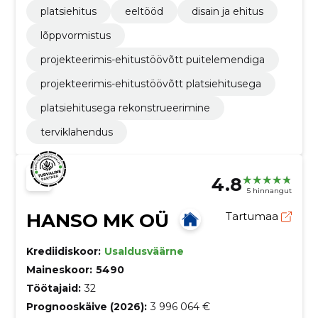
platsiehitus
eeltööd
disain ja ehitus
lõppvormistus
projekteerimis-ehitustöövõtt puitelemendiga
projekteerimis-ehitustöövõtt platsiehitusega
platsiehitusega rekonstrueerimine
terviklahendus
4.8
5 hinnangut
HANSO MK OÜ
Tartumaa
Krediidiskoor:
Usaldusväärne
Maineskoor:
5490
Töötajaid:
32
Prognooskäive (2026):
3 996 064 €