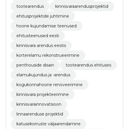
tootearendus
kinnisvaraarendusprojektid
ehitusprojektide juhtimine
hoone kujundamise teenused
ehitusteenused eesti
kinnisvara arendus eestis
korterelamu rekonstrueerimine
penthouside disain
tootearendus ehituses
elamukujundus ja -arendus
kogukonnahoone renoveerimine
kinnisvara projekteerimine
kinnisvarainnovatsioon
linnaarenduse projektid
katusekorruste väljaarendamine