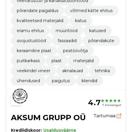
veevarustus- ja kanalisatsioonitööd
põrandate paigaldus
võtmed kätte ehitus
kvaliteetsed materjalid
katus
eramu ehitus
müüritööd
katused
soojustustööd
fassaadid
põrandaküte
keraamiline plaat
peatöövõtja
puitkarkass
plaat
materjalid
veekindel vineer
aknalauad
tehnika
ühendused
paigutus
kliendid
4.7
7 hinnangut
AKSUM GRUPP OÜ
Tartumaa
Krediidiskoor:
Usaldusväärne