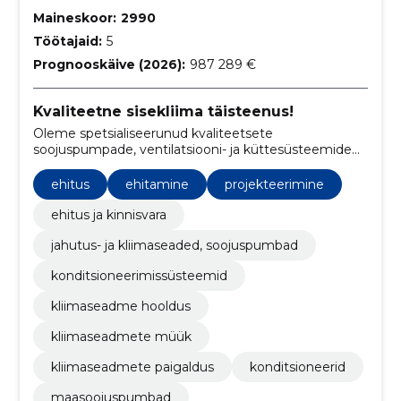
Maineskoor:
2990
Töötajaid:
5
Prognooskäive (2026):
987 289 €
Kvaliteetne sisekliima täisteenus!
Oleme spetsialiseerunud kvaliteetsete
soojuspumpade, ventilatsiooni- ja küttesüsteemide
müügile, paigaldamisele ning hooldamisele, tagades
klientidele optimaalse sisekliima.
ehitus
ehitamine
projekteerimine
ehitus ja kinnisvara
jahutus- ja kliimaseaded, soojuspumbad
konditsioneerimissüsteemid
kliimaseadme hooldus
kliimaseadmete müük
kliimaseadmete paigaldus
konditsioneerid
maasoojuspumbad