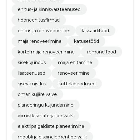
ehitus- ja kinnisvarateenused
hooneehitusfirmad
ehitus ja renoveerimine
fassaaditööd
maja renoveerimine
katusetööd
kortermaja renoveerimine
remonditööd
sisekujundus
maja ehitamine
lisateenused
renoveerimine
siseviimistlus
küttelahendused
omanikujärelvalve
planeeringu kujundamine
viimistlusmaterjalide valik
elektripaigaldiste planeerimine
mööbli ja disainelementide valik