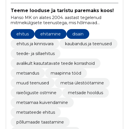
Teeme looduse ja taristu paremaks koos!
Hanso MK on alates 2004. aastast tegelenud
mitmekülgsete teenustega, mis hõlmavad
metsaraiet, ehitustöid, maaparandust, teede- ja
sillaehitust ning palju muud, pakkudes
ehitus
ehitamine
disain
professionaalset abi metsa- ja
põllumajandusvaldkonnas ning
ehitus ja kinnisvara
kaubandus ja teenused
infrastruktuuriarenduses.
teede- ja sillaehitus
avalikult kasutatavate teede korrashoid
metsandus
maapinna tööd
muud teenused
metsa ülestöötamine
raieõiguste ostmine
metsade hooldus
metsamaa kuivendamine
metsateede ehitus
põllumaade taastamine