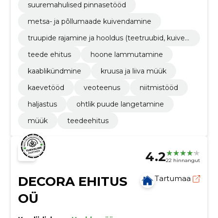
suuremahulised pinnasetööd
metsa- ja põllumaade kuivendamine
truupide rajamine ja hooldus (teetruubid, kuiven
dustruubid, monteeritavad sillad)
teede ehitus
hoone lammutamine
kaablikündmine
kruusa ja liiva müük
kaevetööd
veoteenus
niitmistööd
haljastus
ohtlik puude langetamine
müük
teedeehitus
4.2
22 hinnangut
DECORA EHITUS
Tartumaa
OÜ