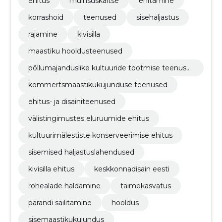
ehitus
muinsuskaitse
ehitamine
korrashoid
teenused
sisehaljastus
rajamine
kivisilla
maastiku hooldusteenused
põllumajanduslike kultuuride tootmise teenuse
d
kommertsmaastikukujunduse teenused
ehitus- ja disainiteenused
välistingimustes eluruumide ehitus
kultuurimälestiste konserveerimise ehitus
sisemised haljastuslahendused
kivisilla ehitus
keskkonnadisain eesti
rohealade haldamine
taimekasvatus
pärandi säilitamine
hooldus
sisemaastikukujundus