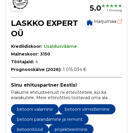
5.0
1 hinnang
LASKKO EXPERT
Harjumaa
OÜ
Krediidiskoor:
Usaldusväärne
Maineskoor:
3150
Töötajaid:
4
Prognooskäive (2026):
1 015 034 €
Sinu ehituspartner Eestis!
Pakume ehitusteenust nii ettevõtetele, kui ka
eraisikutele. Meie ettevõttes töötavad oma ala
professionaalid, mis võimaldab meil pakkuda
kvaliteetset teenust.
betooni valamine
betooni viimistlemine
betooni parandamine ja remont
betoonitööd
projekteerimine