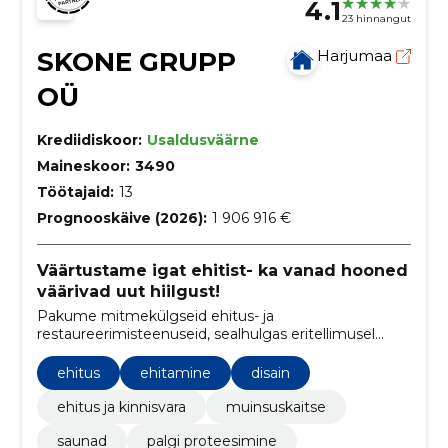
4.1
23 hinnangut
SKONE GRUPP
Harjumaa
OÜ
Krediidiskoor:
Usaldusväärne
Maineskoor:
3490
Töötajaid:
13
Prognooskäive (2026):
1 906 916 €
Väärtustame igat ehitist- ka vanad hooned
väärivad uut hiilgust!
Pakume mitmekülgseid ehitus- ja
restaureerimisteenuseid, sealhulgas eritellimusel
valmistatud saunade, akende, uste, fassaadide ja
katuste tööde teostamist
ehitus
ehitamine
disain
ehitus ja kinnisvara
muinsuskaitse
saunad
palgi proteesimine