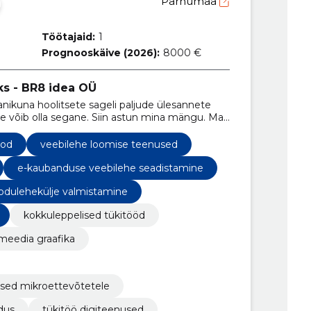
Pärnumaa
Töötajaid:
1
Prognooskäive (2026):
8000 €
ks - BR8 idea OÜ
nikuna hoolitsete sageli paljude ülesannete
e võib olla segane. Siin astun mina mängu. Ma
ailmas, tagades, et saavutate tulemused ilma
ood
veebilehe loomise teenused
e-kaubanduse veebilehe seadistamine
odulehekülje valmistamine
kokkuleppelised tükitööd
lmeedia graafika
used mikroettevõtetele
dus
tükitöö digiteenused