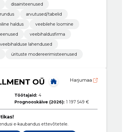
disainiteenused
urundus
arvutused/tabelid
iline haldus
veebilehe loomine
ateenused
veebihaldusfirma
veebihalduse lahendused
ürituste modereerimisteenused
LLMENT OÜ
Harjumaa
Töötajaid:
4
Prognooskäive (2026):
1 197 549 €
tikas!
endusi e-kaubandus ettevõtetele.