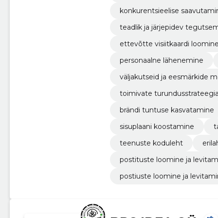
konkurentsieelise saavutami
teadlik ja järjepidev tegutse
ettevõtte visiitkaardi loomin
personaalne lähenemine
väljakutseid ja eesmärkide 
toimivate turundusstrateeg
brändi tuntuse kasvatamine
sisuplaani koostamine
t
teenuste koduleht
eril
postituste loomine ja levita
postiuste loomine ja levitam