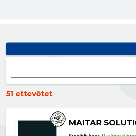
51 ettevõtet
MAITAR SOLUT
Krediidiskoor:
Usaldusväärne