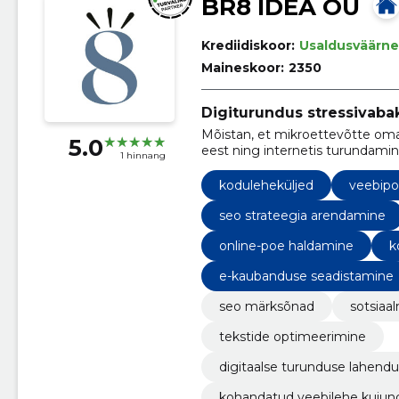
BR8 IDEA OÜ
Krediidiskoor:
Usaldusväärne
Maineskoor:
2350
Digiturundus stressivaba
Mõistan, et mikroettevõtte oma
5.0
eest ning internetis turundamin
1 hinnang
aitan selles teid keerulises ma
liigse segaduseta.
koduleheküljed
veebip
seo strateegia arendamine
online-poe haldamine
k
e-kaubanduse seadistamine
seo märksõnad
sotsiaa
tekstide optimeerimine
digitaalse turunduse lahend
kohandatud veebilehe kujun