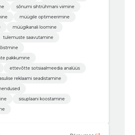
ne
sõnumi sihtrühmani viimine
mine
müügile optimeerimine
e
müügikanali loomine
tulemuste saavutamine
mõistmine
iate pakkumine
ettevõtte sotsiaalmeedia analüüs
asulise reklaami seadistamine
ahendused
mine
sisuplaani koostamine
ine