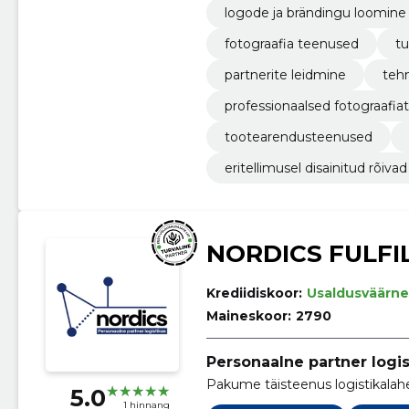
logode ja brändingu loomine
fotograafia teenused
t
partnerite leidmine
tehn
professionaalsed fotograafi
tootearendusteenused
eritellimusel disainitud rõivad
NORDICS FULFI
Krediidiskoor:
Usaldusväärne
Maineskoor:
2790
Personaalne partner logis
Pakume täisteenus logistikalah
5.0
1 hinnang