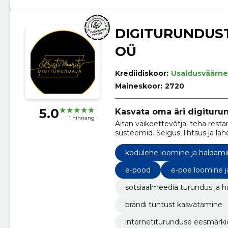
DIGITURUNDUS
OÜ
Krediidiskoor:
Usaldusväärne
Maineskoor:
2720
5.0
Kasvata oma äri digiturun
1 hinnang
Aitan väikeettevõtjal teha resta
süsteemid. Selgus, lihtsus ja la
kodulehe loomine ja haldam
e-pood
e-poe loomine j
sotsiaalmeedia turundus ja h
brändi tuntust kasvatamine
internetiturunduse eesmärk