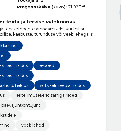
Töötajaid:
2
Prognooskäive (2026):
21 927 €
r toidu ja tervise valdkonnas
ja tervisetoodete arendamisele. Kui teil on
llide, kaebuste, turunduse või veebilehega, siis
si, tootearendusest veebihalduseni.
aldamine
ne
ashoid, haldus
e-poed
ashoid, haldus
ashoid, haldus
sotsiaalmeedia haldus
dus
eritellimusel/eridisainiga riided
päevajuht/õhtujuht
kstidele
amine
veebilehed