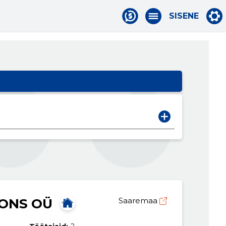
SISENE
IONS OÜ
Saaremaa