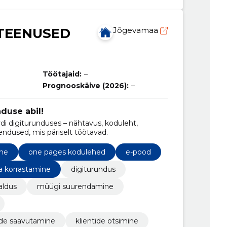
TEENUSED
Jõgevamaa
Töötajaid:
–
Prognooskäive (2026):
–
duse abil!
rdi digiturunduses – nähtavus, koduleht,
hendused, mis päriselt töötavad.
ine
one pages kodulehed
e-pood
a korrastamine
digiturundus
aldus
müügi suurendamine
ide saavutamine
klientide otsimine