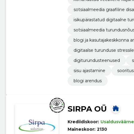
sotsiaalmeedia graafiline disa
isikupärastatud digitaalne tu
sotsiaalmeedia turundusnõu
blogi ja kasutajakeskkonna 
digitaalse turunduse stressi
digiturundusteenused
sisu ajastamine
sooritu
blogi arendus
SIRPA OÜ
Krediidiskoor:
Usaldusväärne
Maineskoor:
2130