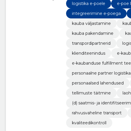
logistika e-poele
e-poe l
integreerimine e-poega
kauba väljastamine
kaub
kauba pakendamine
ka
transpordipartnerid
logi
klienditeenindus
e-kaub
e-kaubanduse fulfillment te
personaalne partner logistika
personaalsed lahendused
tellimuste täitmine
laoh
(d) saatmis- ja identifitseeri
rahvusvaheline transport
kvaliteedikontroll