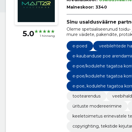
Maineskoor:
3340
Sinu usaldusväärne partne
Oleme spetsialiseerunud toidu- 
5.0
mure väidete, pakendite, protoko
1 hinnang
võta meiega ühendust! Meie kogenud meeskond pakub mitmekülgset
nõustamist ja praktilisi lahendu
e-poed
veebilehtede h
e-kaubanduse poe arendami
e-poe/kodulehe tagatoa korr
e-poe/kodulehe tagatoa korr
e-poe, kodulehe tagatoa korr
tootearendus
veebihal
ürituste modereerimine
keeletoimetus erinevatele te
copyrighting, tekstide kirjut