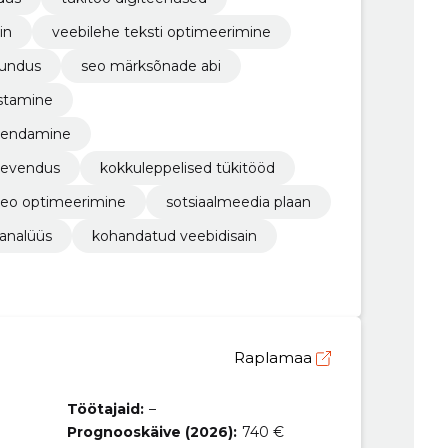
in
veebilehe teksti optimeerimine
rundus
seo märksõnade abi
stamine
arendamine
leevendus
kokkuleppelised tükitööd
seo optimeerimine
sotsiaalmeedia plaan
sanalüüs
kohandatud veebidisain
Raplamaa
Töötajaid:
–
Prognooskäive (2026):
740 €