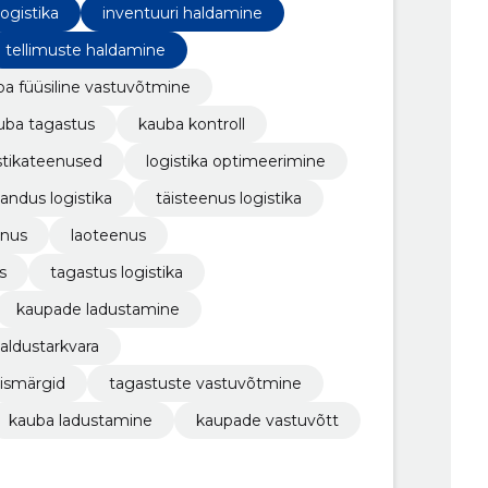
ogistika
inventuuri haldamine
tellimuste haldamine
a füüsiline vastuvõtmine
uba tagastus
kauba kontroll
stikateenused
logistika optimeerimine
andus logistika
täisteenus logistika
enus
laoteenus
s
tagastus logistika
kaupade ladustamine
aldustarkvara
mismärgid
tagastuste vastuvõtmine
kauba ladustamine
kaupade vastuvõtt