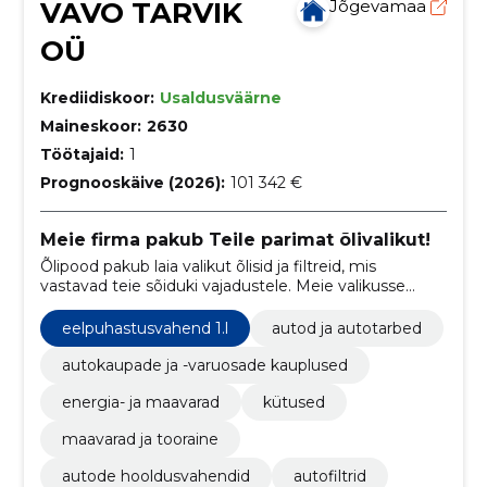
VAVO TARVIK
Jõgevamaa
OÜ
Krediidiskoor:
Usaldusväärne
Maineskoor:
2630
Töötajaid:
1
Prognooskäive (2026):
101 342 €
Meie firma pakub Teile parimat õlivalikut!
Õlipood pakub laia valikut õlisid ja filtreid, mis
vastavad teie sõiduki vajadustele. Meie valikusse
kuuluvad MANNOL õlid ja jahutusvedelikud, Castrol,
Total, Fuchs ja LIQUI MOLY õlid, YACCO, MOTUL ja
eelpuhastusvahend 1.l
autod ja autotarbed
MANNOL õlid sõiduautodele ning masinapargile
akud, määrded, autokeemia ja kütuselisandid.
autokaupade ja -varuosade kauplused
energia- ja maavarad
kütused
maavarad ja tooraine
autode hooldusvahendid
autofiltrid