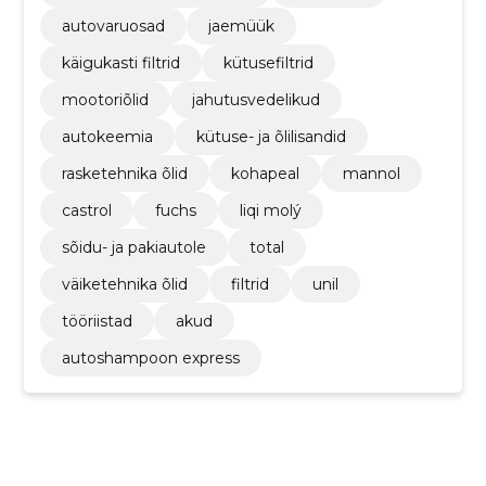
autovaruosad
jaemüük
käigukasti filtrid
kütusefiltrid
mootoriõlid
jahutusvedelikud
autokeemia
kütuse- ja õlilisandid
rasketehnika õlid
kohapeal
mannol
castrol
fuchs
liqi molý
sõidu- ja pakiautole
total
väiketehnika õlid
filtrid
unil
tööriistad
akud
autoshampoon express