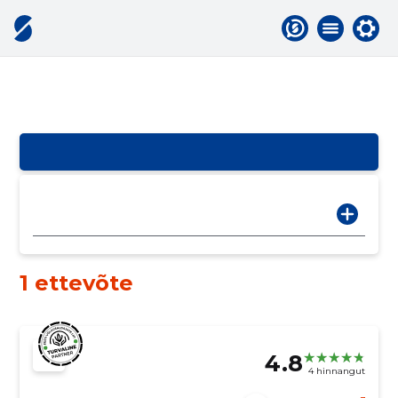
1 ettevõte
4.8
4 hinnangut