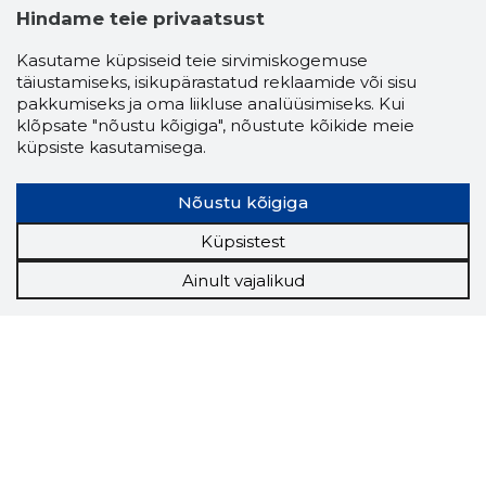
Hindame teie privaatsust
Kasutame küpsiseid teie sirvimiskogemuse
täiustamiseks, isikupärastatud reklaamide või sisu
pakkumiseks ja oma liikluse analüüsimiseks. Kui
klõpsate "nõustu kõigiga", nõustute kõikide meie
küpsiste kasutamisega.
Nõustu kõigiga
Küpsistest
Ainult vajalikud
Storybook
Chrome laiendus