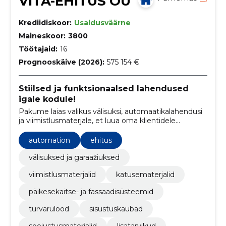
VITA-EHITUS OÜ
Krediidiskoor:
Usaldusväärne
Maineskoor:
3800
Töötajaid:
16
Prognooskäive (2026):
575 154 €
Stiilsed ja funktsionaalsed lahendused
igale kodule!
Pakume laias valikus välisuksi, automaatikalahendusi
ja viimistlusmaterjale, et luua oma klientidele
kvaliteetne, turvaline ja isikupärane kodu
automation
ehitus
välisuksed ja garaažiuksed
viimistlusmaterjalid
katusematerjalid
päikesekaitse- ja fassaadisüsteemid
turvarulood
sisustuskaubad
soojustusmaterjalid
lisatarvikud