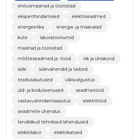
kinnitamine.
ehitusmasinad ja tööriistad
eksperthindamised
elektriseadmed
energeetika
energia- ja maavarad
küte
laboratooriumid
masinad ja tööriistad
mõõteseadmed ja -tööd
riik ja ühiskond
side
sidevahendid ja tarbed
teadusasutused
välisvalgustus
üld- ja koduteenused
seadmetööd
vastavushindamisasutus
elektritööd
seadmete ühendus
terviklikud tehnilised lahendused
elektrilabor
elektrikatsed