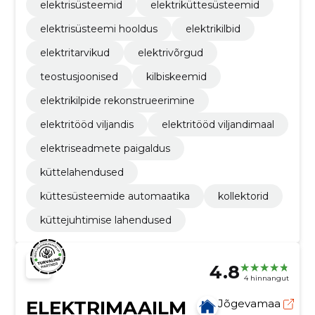
elektrisüsteemid
elektriküttesüsteemid
elektrisüsteemi hooldus
elektrikilbid
elektritarvikud
elektrivõrgud
teostusjoonised
kilbiskeemid
elektrikilpide rekonstrueerimine
elektritööd viljandis
elektritööd viljandimaal
elektriseadmete paigaldus
küttelahendused
küttesüsteemide automaatika
kollektorid
küttejuhtimise lahendused
4.8
4 hinnangut
ELEKTRIMAAILM
Jõgevamaa