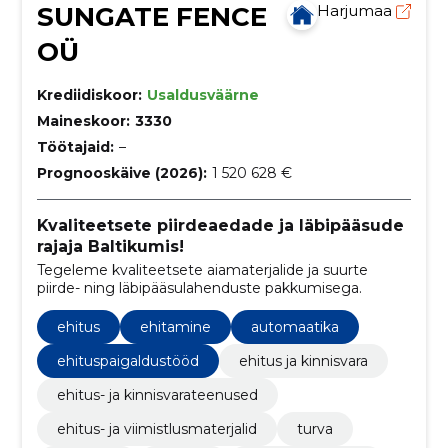
SUNGATE FENCE
Harjumaa
OÜ
Krediidiskoor:
Usaldusväärne
Maineskoor:
3330
Töötajaid:
–
Prognooskäive (2026):
1 520 628 €
Kvaliteetsete piirdeaedade ja läbipääsude
rajaja Baltikumis!
Tegeleme kvaliteetsete aiamaterjalide ja suurte
piirde- ning läbipääsulahenduste pakkumisega.
ehitus
ehitamine
automaatika
ehituspaigaldustööd
ehitus ja kinnisvara
ehitus- ja kinnisvarateenused
ehitus- ja viimistlusmaterjalid
turva