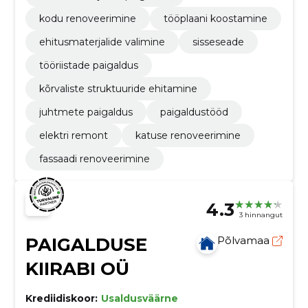
kodu renoveerimine
tööplaani koostamine
ehitusmaterjalide valimine
sisseseade
tööriistade paigaldus
kõrvaliste struktuuride ehitamine
juhtmete paigaldus
paigaldustööd
elektri remont
katuse renoveerimine
fassaadi renoveerimine
4.3
3 hinnangut
PAIGALDUSE
Põlvamaa
KIIRABI OÜ
Krediidiskoor:
Usaldusväärne