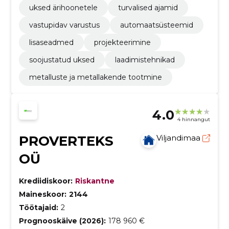
uksed ärihoonetele
turvalised ajamid
vastupidav varustus
automaatsüsteemid
lisaseadmed
projekteerimine
soojustatud uksed
laadimistehnikad
metalluste ja metallakende tootmine
4.0
4 hinnangut
PROVERTEKS
Viljandimaa
OÜ
Krediidiskoor:
Riskantne
Maineskoor:
2144
Töötajaid:
2
Prognooskäive (2026):
178 960 €