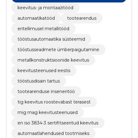
atiseerimine
keevitus- ja montaažitööd
automaatikatööd
tootearendus
eritellimusel metallitööd
tööstusautomaatika süsteemid
tööstusseadmete ümberpaigutamine
metallkonstruktsioonide keevitus
keevitusteenused eestis
tööstusdisain tartus
tootearenduse inseneritöö
tig keevitus roostevabast terasest
mig mag keevitusteenused
en iso 3834-3 sertifitseeritud keevitus
automaatlahendused tootmiseks