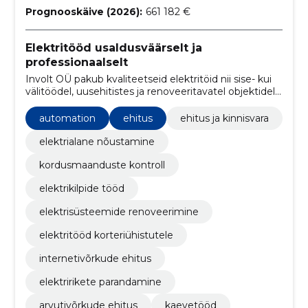
Prognooskäive (2026):
661 182 €
Elektritööd usaldusväärselt ja
professionaalselt
Involt OÜ pakub kvaliteetseid elektritöid nii sise- kui
välitöödel, uusehitistes ja renoveeritavatel objektidel.
Meie missioon on tagada klientidele terviklik ja
usaldusväärne teenus alates projektist kuni
automation
ehitus
ehitus ja kinnisvara
lõpphäälestuseni
elektrialane nõustamine
kordusmaanduste kontroll
elektrikilpide tööd
elektrisüsteemide renoveerimine
elektritööd korteriühistutele
internetivõrkude ehitus
elektririkete parandamine
arvutivõrkude ehitus
kaevetööd