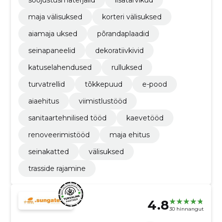
maja välisuksed
korteri välisuksed
aiamaja uksed
põrandaplaadid
seinapaneelid
dekoratiivkivid
katuselahendused
rulluksed
turvatrellid
tõkkepuud
e-pood
aiaehitus
viimistlustööd
sanitaartehnilised tööd
kaevetööd
renoveerimistööd
maja ehitus
seinakatted
välisuksed
trasside rajamine
4.8
30 hinnangut