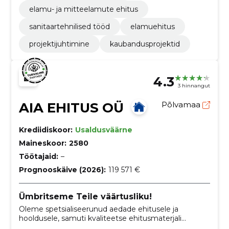
elamu- ja mitteelamute ehitus
sanitaartehnilised tööd
elamuehitus
projektijuhtimine
kaubandusprojektid
4.3
3 hinnangut
AIA EHITUS OÜ
Põlvamaa
Krediidiskoor:
Usaldusväärne
Maineskoor:
2580
Töötajaid:
–
Prognooskäive (2026):
119 571 €
Ümbritseme Teile väärtusliku!
Oleme spetsialiseerunud aedade ehitusele ja
hooldusele, samuti kvaliteetse ehitusmaterjali
müügile Lõuna-Eestis, hõlmates Tartu-, Põlva-, Võru-