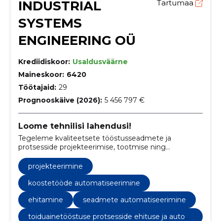
INDUSTRIAL
Tartumaa
SYSTEMS
ENGINEERING OÜ
Krediidiskoor:
Usaldusväärne
Maineskoor:
6420
Töötajaid:
29
Prognooskäive (2026):
5 456 797 €
Loome tehnilisi lahendusi!
Tegeleme kvaliteetsete tööstusseadmete ja
protsesside projekteerimise, tootmise ning
automatiseerimisega, spetsialiseerudes roostevaba
metalli keevitamisele ja lõikamisele.
projekteerimine
koostetööde automatiseerimine
ehitamine
seadmete automatiseerimine
toiduainetööstuse protsesside ehituse ja autom