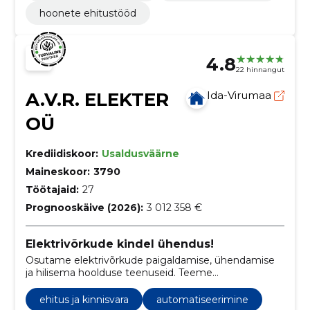
hoonete ehitustööd
4.8
22 hinnangut
A.V.R. ELEKTER
Ida-Virumaa
OÜ
Krediidiskoor:
Usaldusväärne
Maineskoor:
3790
Töötajaid:
27
Prognooskäive (2026):
3 012 358 €
Elektrivõrkude kindel ühendus!
Osutame elektrivõrkude paigaldamise, ühendamise
ja hilisema hoolduse teenuseid. Teeme
elektriseadmete, alajaamade, jaotuskilpide jms
ühendamise. millele järgneb elektritööde lubade
ehitus ja kinnisvara
automatiseerimine