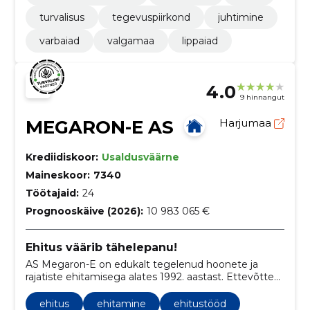
turvalisus
tegevuspiirkond
juhtimine
varbaiad
valgamaa
lippaiad
4.0
9 hinnangut
MEGARON-E AS
Harjumaa
Krediidiskoor:
Usaldusväärne
Maineskoor:
7340
Töötajaid:
24
Prognooskäive (2026):
10 983 065 €
Ehitus väärib tähelepanu!
AS Megaron-E on edukalt tegelenud hoonete ja
rajatiste ehitamisega alates 1992. aastast. Ettevõtte
põhitegevuseks on peatöövõtu- ja
projektijuhtimisteenuste osutamine, kaasates
ehitus
ehitamine
ehitustööd