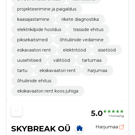
projekteerimine ja paigaldus
kaasajastamine
rikete diagnostika
elektrikilpide hooldus
trasside ehitus
piksekaitsmed
õhtuliinide vedamine
eskavaatori rent
elektritööd
sisetööd
uusehitised
välitööd
tartumaa
tartu
ekskavaatori rent
harjumaa
õhuliinide ehitus
ekskavaatori rent koos juhiga
5.0
1 hinnang
SKYBREAK OÜ
Harjumaa