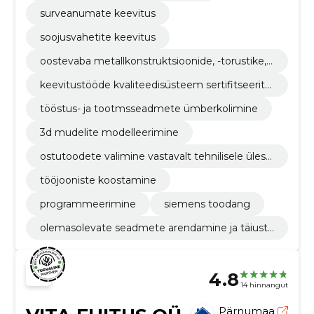
surveanumate keevitus
soojusvahetite keevitus
oostevaba metallkonstruktsioonide, -torustike, -
seadmete, keevitamine tig (141), mig/mag( 135)
keevitustööde kvaliteedisüsteem sertifitseeritu
d vastavalt en iso 3834-3 nõuetele
tööstus- ja tootmsseadmete ümberkolimine
3d mudelite modelleerimine
ostutoodete valimine vastavalt tehnilisele ülesa
ndele
tööjooniste koostamine
programmeerimine
siemens toodang
olemasolevate seadmete arendamine ja täiusta
mine vastavalt kliendi vajadustele
4.8
14 hinnangut
Pärnumaa