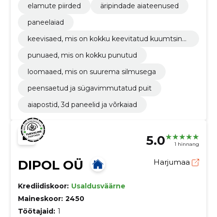
elamute piirded
äripindade aiateenused
paneelaiad
keevisaed, mis on kokku keevitatud kuumtsingi
st
punuaed, mis on kokku punutud
loomaaed, mis on suurema silmusega
peensaetud ja sügavimmutatud puit
aiapostid, 3d paneelid ja võrkaiad
5.0
1 hinnang
DIPOL OÜ
Harjumaa
Krediidiskoor:
Usaldusväärne
Maineskoor:
2450
Töötajaid:
1