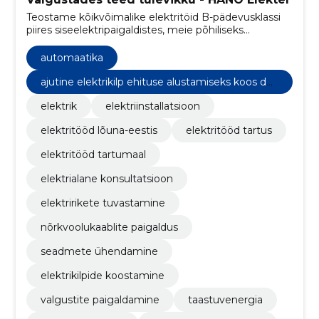
Teostame kõikvõimalike elektritöid B-pädevusklassi
piires siseelektripaigaldistes, meie põhiliseks
fookuseks on eramajad, korterid ja ridaelamud.
automaatika
ajutine elektrikilp ehituse alustamiseks koos dok
umentatsiooniga
elektrik
elektriinstallatsioon
elektritööd lõuna-eestis
elektritööd tartus
elektritööd tartumaal
elektrialane konsultatsioon
elektririkete tuvastamine
nõrkvoolukaablite paigaldus
seadmete ühendamine
elektrikilpide koostamine
valgustite paigaldamine
taastuvenergia