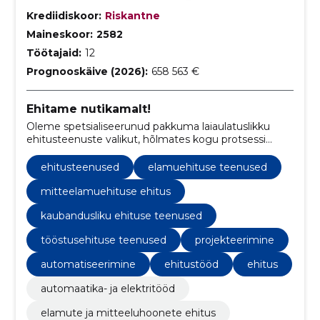
Krediidiskoor:
Riskantne
Maineskoor:
2582
Töötajaid:
12
Prognooskäive (2026):
658 563 €
Ehitame nutikamalt!
Oleme spetsialiseerunud pakkuma laiaulatuslikku
ehitusteenuste valikut, hõlmates kogu protsessi
projekteerimisest kuni viimistlustöödeni.
ehitusteenused
elamuehituse teenused
mitteelamuehituse ehitus
kaubandusliku ehituse teenused
tööstusehituse teenused
projekteerimine
automatiseerimine
ehitustööd
ehitus
automaatika- ja elektritööd
elamute ja mitteeluhoonete ehitus