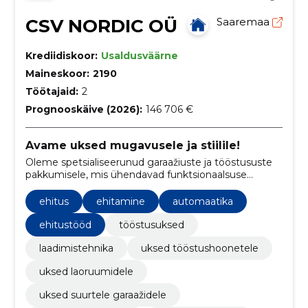
CSV NORDIC OÜ
Saaremaa
Krediidiskoor:
Usaldusväärne
Maineskoor:
2190
Töötajaid:
2
Prognooskäive (2026):
146 706 €
Avame uksed mugavusele ja stiilile!
Oleme spetsialiseerunud garaažiuste ja tööstususte
pakkumisele, mis ühendavad funktsionaalsuse
esteetilise veetlusega.
ehitus
ehitamine
automaatika
ehitustööd
tööstusuksed
laadimistehnika
uksed tööstushoonetele
uksed laoruumidele
uksed suurtele garaažidele