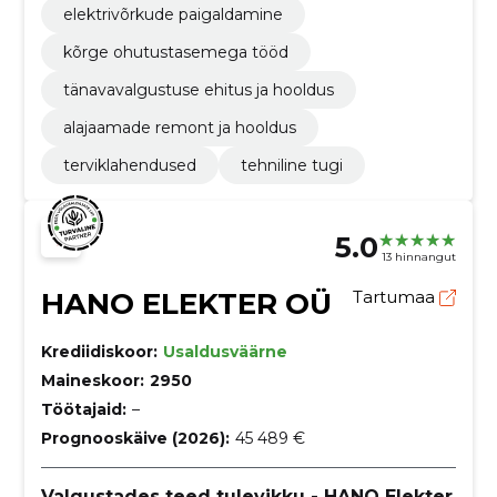
elektrivõrkude paigaldamine
kõrge ohutustasemega tööd
tänavavalgustuse ehitus ja hooldus
alajaamade remont ja hooldus
terviklahendused
tehniline tugi
5.0
13 hinnangut
HANO ELEKTER OÜ
Tartumaa
Krediidiskoor:
Usaldusväärne
Maineskoor:
2950
Töötajaid:
–
Prognooskäive (2026):
45 489 €
Valgustades teed tulevikku - HANO Elekter