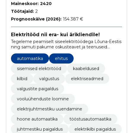
Maineskoor:
2420
Töötajaid:
2
Prognooskäive (2026):
154 387 €
Elektritööd nii era- kui ärikliendile!
Tegeleme peamiselt siseelektritöödega Lõuna-Eestis
ning samuti pakume oskusteavet ja teenuseid
tööstusautomaatika valdkonnas. Meie ettevõtte
kogenud meistritel on üle 10 aasta praktilist
automaatika
ehitus
kogemust, mis tagab alati silmapaistva
lõpptulemuse!
sisemised elektritööd
kaabeldused
kilbid
valgustus
elektriseadmed
valgustite paigaldus
vooluühenduste loomine
elektrijuhtmestiku uuendamine
hoone automaatika
tööstusautomaatika
juhtmestiku paigaldus
elektrikilbi paigaldus