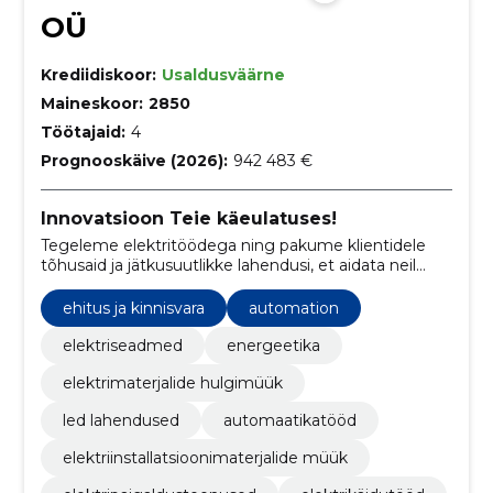
OÜ
Krediidiskoor:
Usaldusväärne
Maineskoor:
2850
Töötajaid:
4
Prognooskäive (2026):
942 483 €
Innovatsioon Teie käeulatuses!
Tegeleme elektritöödega ning pakume klientidele
tõhusaid ja jätkusuutlikke lahendusi, et aidata neil
saavutada energiatõhususe eesmärke.
ehitus ja kinnisvara
automation
elektriseadmed
energeetika
elektrimaterjalide hulgimüük
led lahendused
automaatikatööd
elektriinstallatsioonimaterjalide müük