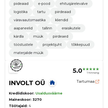
piideaiad
e-pood
ehitusjärelevalve
logistika
tartu
piirdeaiad
väravaautomaatika
kliendid
aiapaneelid
tallinn
eraisikutele
kärdla
müük
piirdeaed
tööstustele
projektijuht
tõkkepuud
materjalide müük
5.0
1 hinnang
INVOLT OÜ
Tartumaa
Krediidiskoor:
Usaldusväärne
Maineskoor:
3270
Töötajaid:
4