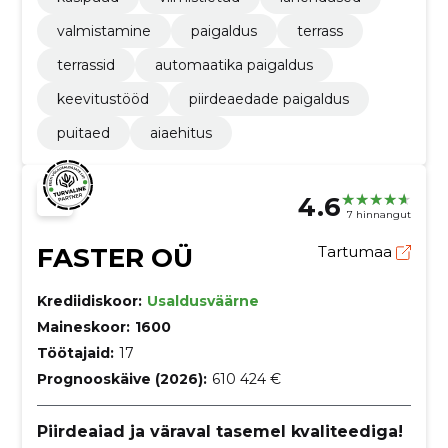
valmistamine
paigaldus
terrass
terrassid
automaatika paigaldus
keevitustööd
piirdeaedade paigaldus
puitaed
aiaehitus
4.6
7 hinnangut
FASTER OÜ
Tartumaa
Krediidiskoor:
Usaldusväärne
Maineskoor:
1600
Töötajaid:
17
Prognooskäive (2026):
610 424 €
Piirdeaiad ja väraval tasemel kvaliteediga!