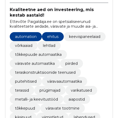
Kvaliteetne aed on investeering, mis
kestab aastaid!
Ettevõte Paigaldaja.ee on spetsialiseerunud
kvaliteetsete aedade, väravate ja muude aia- ja
metallitoodete tootmisele ning paigaldamisele.
automation
ehitus
keevispaneelaiad
võrkaaiad
lehtlad
tõkkepuude automaatika
väravate automaatika
piirded
teraskonstruktsioonide teenused
puitehitised
väravaautomaatika
terassid
prügimajad
varikatused
metalli- ja keevitustööd
aiapostid
tõkkepuud
väravate tootmine
käsipuud
viimistletud
lahendused