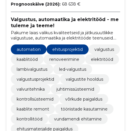
Prognooskäive (2026):
68 638 €
Valgustus, automaatika ja elektritööd - me
tuleme ja teeme!
Pakume laias valikus kvaliteetseid ja jätkusuutlikke
valgustuse, automaatika ja elektritööde teenuseid.
Samuti pakume erinevaid ehitusprojekte, kaablitööd
ja renoveerimisteenuseid, et aidata teil oma kodu või
automation
ehitusprojektid
valgustus
äri parandada.
kaablitööd
renoveerimine
elektritööd
lambivalgustus
led-valgustus
valgustusprojektid
valgustite hooldus
valvuritehnika
juhtimissüsteemid
kontrollsüsteemid
võrkude paigaldus
kaablite remont
tööriistade kasutamine
kontrollitööd
vundamendi ehitamine
ehitusmaterjalide paigaldus