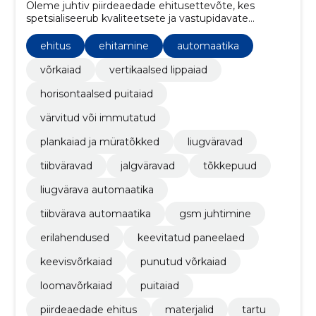
Oleme juhtiv piirdeaedade ehitusettevõte, kes
spetsialiseerub kvaliteetsete ja vastupidavate
piirdestruktuuride loomisele kogu Eestis.
ehitus
ehitamine
automaatika
võrkaiad
vertikaalsed lippaiad
horisontaalsed puitaiad
värvitud või immutatud
plankaiad ja müratõkked
liugväravad
tiibväravad
jalgväravad
tõkkepuud
liugvärava automaatika
tiibvärava automaatika
gsm juhtimine
erilahendused
keevitatud paneelaed
keevisvõrkaiad
punutud võrkaiad
loomavõrkaiad
puitaiad
piirdeaedade ehitus
materjalid
tartu