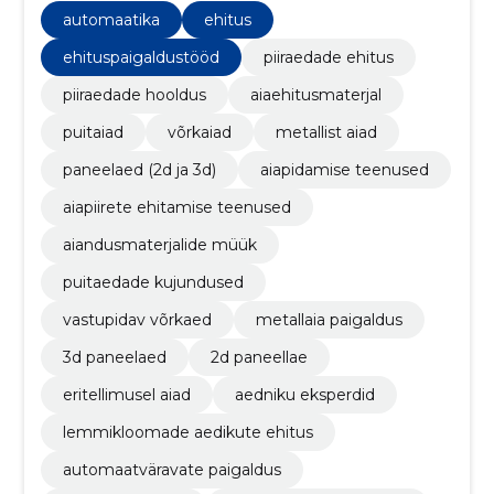
ja Valgamaad.
automaatika
ehitus
ehituspaigaldustööd
piiraedade ehitus
piiraedade hooldus
aiaehitusmaterjal
puitaiad
võrkaiad
metallist aiad
paneelaed (2d ja 3d)
aiapidamise teenused
aiapiirete ehitamise teenused
aiandusmaterjalide müük
puitaedade kujundused
vastupidav võrkaed
metallaia paigaldus
3d paneelaed
2d paneellae
eritellimusel aiad
aedniku eksperdid
lemmikloomade aedikute ehitus
automaatväravate paigaldus