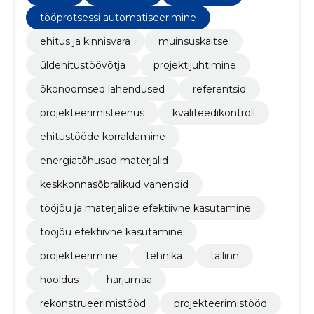
erinevaid spetsialiste nii ettevõttesiseselt kui ka
väljastpoolt.
tööprotsessi automatiseerimine
ehitus ja kinnisvara
muinsuskaitse
üldehitustöövõtja
projektijuhtimine
ökonoomsed lahendused
referentsid
projekteerimisteenus
kvaliteedikontroll
ehitustööde korraldamine
energiatõhusad materjalid
keskkonnasõbralikud vahendid
tööjõu ja materjalide efektiivne kasutamine
tööjõu efektiivne kasutamine
projekteerimine
tehnika
tallinn
hooldus
harjumaa
rekonstrueerimistööd
projekteerimistööd