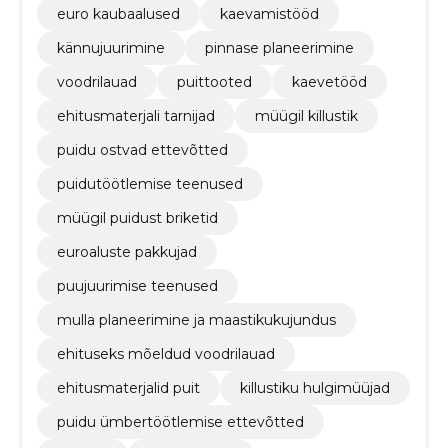
euro kaubaalused
kaevamistööd
kännujuurimine
pinnase planeerimine
voodrilauad
puittooted
kaevetööd
ehitusmaterjali tarnijad
müügil killustik
puidu ostvad ettevõtted
puidutöötlemise teenused
müügil puidust briketid
euroaluste pakkujad
puujuurimise teenused
mulla planeerimine ja maastikukujundus
ehituseks mõeldud voodrilauad
ehitusmaterjalid puit
killustiku hulgimüüjad
puidu ümbertöötlemise ettevõtted