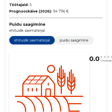
Töötajaid:
5
Prognooskäive (2026):
94 796 €
Puidu saagimine
ehituslik saematerjal
ehituslik saematerjal
puidu saagimine
0.0
0 hinna