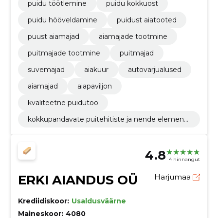
puidu töötlemine
puidu kokkuost
puidu hööveldamine
puidust aiatooted
puust aiamajad
aiamajade tootmine
puitmajade tootmine
puitmajad
suvemajad
aiakuur
autovarjualused
aiamajad
aiapaviljon
kvaliteetne puidutöö
kokkupandavate puitehitiste ja nende elementi
de tootmine
4.8
4 hinnangut
ERKI AIANDUS OÜ
Harjumaa
Krediidiskoor:
Usaldusväärne
Maineskoor:
4080