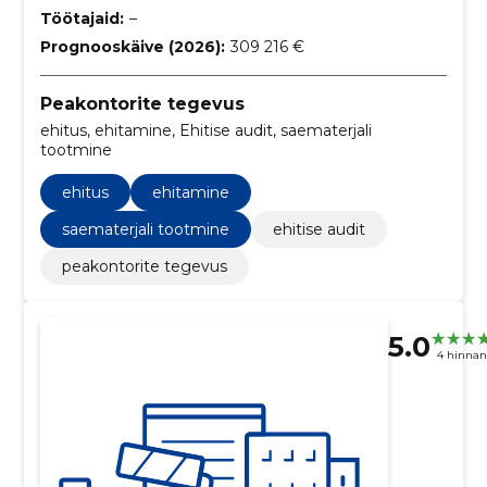
Töötajaid:
–
Prognooskäive (2026):
309 216 €
Peakontorite tegevus
ehitus, ehitamine, Ehitise audit, saematerjali
tootmine
ehitus
ehitamine
saematerjali tootmine
ehitise audit
peakontorite tegevus
5.0
4 hinna