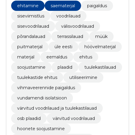
ehitamine
saematerjal
paigaldus
siseviimistlus
voodrilauad
sisevoodrilauad
välisvoodrilauad
põrandalauad
terrassilauad
müük
puitmaterjal
üle eesti
höövelmaterjal
materjal
eemaldus
ehitus
soojustamine
plaadid
tuulekastilauad
tuulekastide ehitus
utiliseerimine
vihmaveerennide paigaldus
vundamendi isolatsioon
värvitud voodrilauad ja tuulekastilauad
osb plaadid
värvitud voodrilauad
hoonete soojustamine