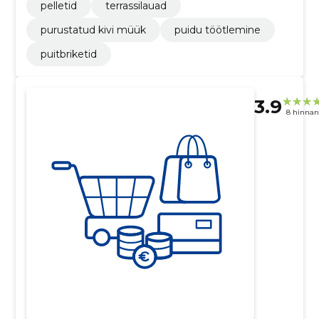
pelletid
terrassilauad
purustatud kivi müük
puidu töötlemine
puitbriketid
3.9
8 hinna