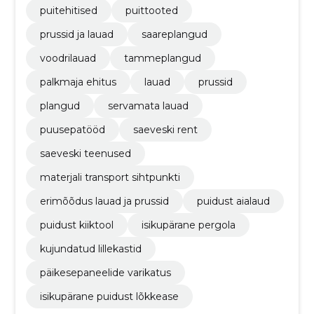
puitehitised
puittooted
prussid ja lauad
saareplangud
voodrilauad
tammeplangud
palkmaja ehitus
lauad
prussid
plangud
servamata lauad
puusepatööd
saeveski rent
saeveski teenused
materjali transport sihtpunkti
erimõõdus lauad ja prussid
puidust aialaud
puidust kiiktool
isikupärane pergola
kujundatud lillekastid
päikesepaneelide varikatus
isikupärane puidust lõkkease