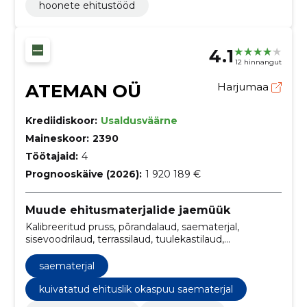
hoonete ehitustööd
4.1
12 hinnangut
ATEMAN OÜ
Harjumaa
Krediidiskoor:
Usaldusväärne
Maineskoor:
2390
Töötajaid:
4
Prognooskäive (2026):
1 920 189 €
Muude ehitusmaterjalide jaemüük
Kalibreeritud pruss, põrandalaud, saematerjal,
sisevoodrilaud, terrassilaud, tuulekastilaud,
välisvoodrilaud, tööstuslik värvimine, ehituspuit,
sisemised voodrilauad
saematerjal
kuivatatud ehituslik okaspuu saematerjal