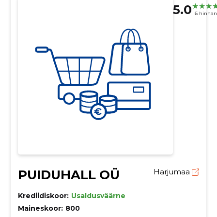
5.0
6 hinna
PUIDUHALL OÜ
Harjumaa
Krediidiskoor:
Usaldusväärne
Maineskoor:
800