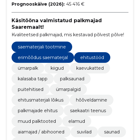
Prognooskäive (2026):
45 416 €
Käsitööna valmistatud palkmajad
Saaremaalt!
Kvaliteetsed palkmajad, mis kestavad põlvest põlve!
saematerjali tootmine
erimõõdus saematerjal
ehitustööd
ümarpalk
kiigud
kaevukatted
kalasaba tapp
palksaunad
puitehitised
ümarpalgid
ehitusmaterjali lõikus
hõõveldamine
palkmajade ehitus
saekaatri teenus
muud palktooted
elamud
aiamajad / abihooned
suvilad
saunad