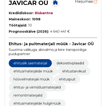
JAVICAR OÜ
Harjumaa
Krediidiskoor:
Riskantne
Maineskoor:
1098
Töötajaid:
10
Prognooskäive (2026):
4 640 441 €
Ehitus- ja puitmaterjali müük - Javicar OÜ
Suurima valikuga, abivalmis ja kiire transpordiga
puidupartner.
ehituslik saematerjal
dekoratiivplaadid
ehitusmaterjalide müük
ehitustarvikud
höövelmaterjali müük
ehituspuit
ehitus- ja viimistlusmaterjalid
remontmaterjalid
ehitusmaterjalide hulgimüük