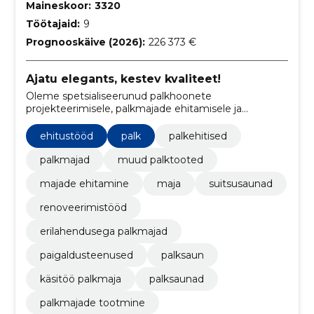
Maineskoor:
3320
Töötajaid:
9
Prognooskäive (2026):
226 373 €
Ajatu elegants, kestev kvaliteet!
Oleme spetsialiseerunud palkhoonete
projekteerimisele, palkmajade ehitamisele ja
renoveerimistööde teostamisele.
ehitustööd
palk
palkehitised
palkmajad
muud palktooted
majade ehitamine
maja
suitsusaunad
renoveerimistööd
erilahendusega palkmajad
paigaldusteenused
palksaun
käsitöö palkmaja
palksaunad
palkmajade tootmine