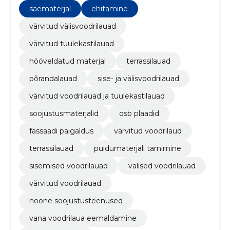
saematerjal
ehitamine
värvitud välisvoodrilauad
värvitud tuulekastilauad
hööveldatud materjal
terrassilauad
põrandalauad
sise- ja välisvoodrilauad
värvitud voodrilauad ja tuulekastilauad
soojustusmaterjalid
osb plaadid
fassaadi paigaldus
värvitud voodrilaud
terrassilauad
puidumaterjali tarnimine
sisemised voodrilauad
välised voodrilauad
värvitud voodrilauad
hoone soojustusteenused
vana voodrilaua eemaldamine