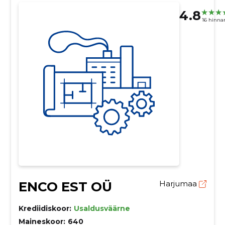
4.8
16 hinna
ENCO EST OÜ
Harjumaa
Krediidiskoor:
Usaldusväärne
Maineskoor:
640