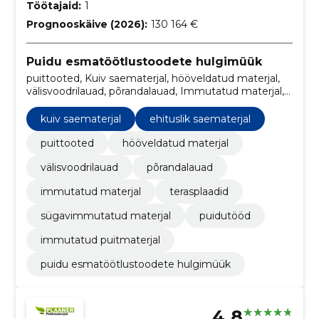
Töötajaid:
1
Prognooskäive (2026):
130 164 €
Puidu esmatöötlustoodete hulgimüük
puittooted, Kuiv saematerjal, hööveldatud materjal,
välisvoodrilauad, põrandalauad, Immutatud materjal,
terasplaadid, Sügavimmutatud materjal, ehituslik
saematerjal, Puidutööd
kuiv saematerjal
ehituslik saematerjal
puittooted
hööveldatud materjal
välisvoodrilauad
põrandalauad
immutatud materjal
terasplaadid
sügavimmutatud materjal
puidutööd
immutatud puitmaterjal
puidu esmatöötlustoodete hulgimüük
4.8