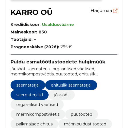
KARRO OÜ
Harjumaa
Krediidiskoor:
Usaldusväärne
Maineskoor:
830
Töötajaid:
–
Prognooskäive (2026):
295 €
Puidu esmatöötlustoodete hulgimüük
jõusööt, saematerjal, orgaanilised väetised,
mermikompostväetis, puutooted, ehituslik
saematerjal, palkmajade ehitus, männipuidust tooted,
ehituseks mõeldud puitlaastplaadid, männipuidust
saematerjal
ehituslik saematerjal
vineer
saematerjalid
jõusööt
orgaanilised väetised
mermikompostväetis
puutooted
palkmajade ehitus
männipuidust tooted