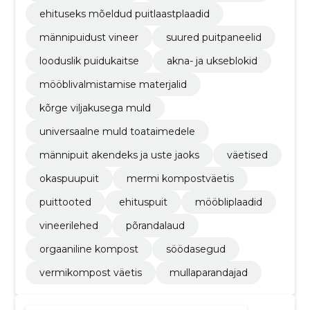
ehituseks mõeldud puitlaastplaadid
männipuidust vineer
suured puitpaneelid
looduslik puidukaitse
akna- ja ukseblokid
mööblivalmistamise materjalid
kõrge viljakusega muld
universaalne muld toataimedele
männipuit akendeks ja uste jaoks
väetised
okaspuupuit
mermi kompostväetis
puittooted
ehituspuit
mööbliplaadid
vineerilehed
põrandalaud
orgaaniline kompost
söödasegud
vermikompost väetis
mullaparandajad