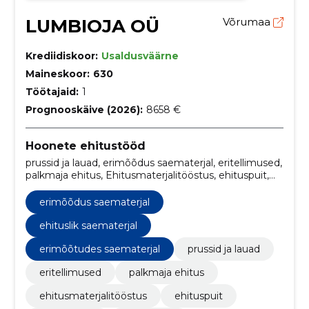
LUMBIOJA OÜ
Võrumaa
Krediidiskoor:
Usaldusväärne
Maineskoor:
630
Töötajaid:
1
Prognooskäive (2026):
8658 €
Hoonete ehitustööd
prussid ja lauad, erimõõdus saematerjal, eritellimused,
palkmaja ehitus, Ehitusmaterjalitööstus, ehituspuit,
puitehitised, puittooted, ehituslik saematerjal, prussid
ja lauad
erimõõdus saematerjal
ehituslik saematerjal
erimõõtudes saematerjal
prussid ja lauad
eritellimused
palkmaja ehitus
ehitusmaterjalitööstus
ehituspuit