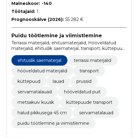
Maineskoor:
-140
Töötajaid:
1
Prognooskäive (2026):
55 282 €
Puidu töötlemine ja viimistlemine
Terrassi materjalid, ehitusmaterjalid, Hööveldatud
materjalid, ehituslik saematerjal, transport, küttepuud,
lauad, Prussid, servamatalauad, hööveldatud puit
ehituslik saematerjal
terrassi materjalid
hööveldatud materjalid
transport
küttepuud
lauad
prussid
servamatalauad
hööveldatud puit
metsakuiv kuusk
küttepuude transport
halud pikkusega 45 cm
servamatalauad
puidu töötlemine ja viimistlemine