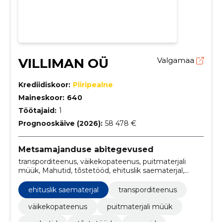
VILLIMAN OÜ
Valgamaa
Krediidiskoor:
Piiripealne
Maineskoor:
640
Töötajaid:
1
Prognooskäive (2026):
58 478 €
Metsamajanduse abitegevused
transporditeenus, väikekopateenus, puitmaterjali
müük, Mahutid, tõstetööd, ehituslik saematerjal,
Prussid, Palgid, lauad, Kruus
ehituslik saematerjal
transporditeenus
väikekopateenus
puitmaterjali müük