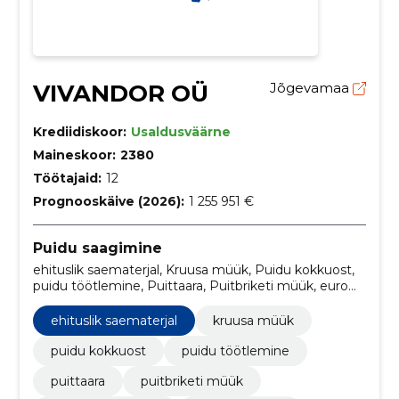
VIVANDOR OÜ
Jõgevamaa
Krediidiskoor:
Usaldusväärne
Maineskoor:
2380
Töötajaid:
12
Prognooskäive (2026):
1 255 951 €
Puidu saagimine
ehituslik saematerjal, Kruusa müük, Puidu kokkuost,
puidu töötlemine, Puittaara, Puitbriketi müük, euro
kaubaalused, Kaevamistööd, Kännujuurimine,
Pinnase planeerimine
ehituslik saematerjal
kruusa müük
puidu kokkuost
puidu töötlemine
puittaara
puitbriketi müük