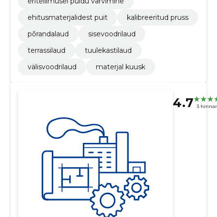
eritellimusel puidu värvimine
ehitusmaterjalidest puit
kalibreeritud pruss
põrandalaud
sisevoodrilaud
terrassilaud
tuulekastilaud
välisvoodrilaud
materjal kuusk
4.7
3 hinna