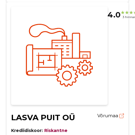
4.0
3 hinna
LASVA PUIT OÜ
Võrumaa
Krediidiskoor:
Riskantne