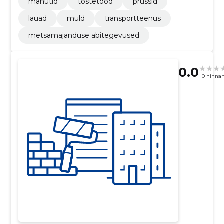
mahutid
tõstetööd
prussid
lauad
muld
transportteenus
metsamajanduse abitegevused
0.0
0 hinna