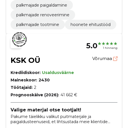
palkmajade paigaldamine
palkmajade renoveerimine
palkmajade tootmine
hoonete ehitustööd
5.0
1 hinnang
KSK OÜ
Võrumaa
Krediidiskoor:
Usaldusväärne
Maineskoor:
2430
Töötajaid:
2
Prognooskäive (2026):
41 662 €
Valige materjal otse tootjalt!
Pakume täielikku valikut puitmaterjale ja
paigaldusteenuseid, et lihtsustada meie klientide
ehitusprotsessi.