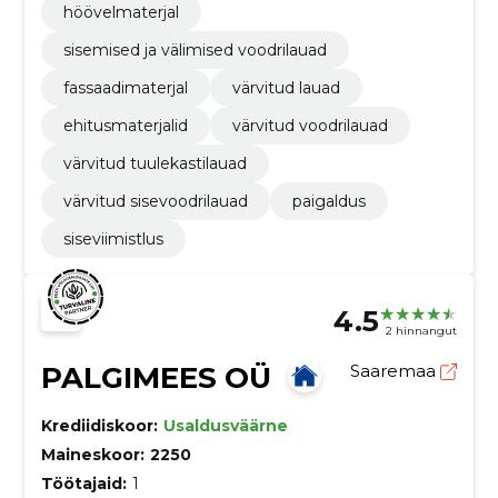
höövelmaterjal
sisemised ja välimised voodrilauad
fassaadimaterjal
värvitud lauad
ehitusmaterjalid
värvitud voodrilauad
värvitud tuulekastilauad
värvitud sisevoodrilauad
paigaldus
siseviimistlus
4.5
2 hinnangut
PALGIMEES OÜ
Saaremaa
Krediidiskoor:
Usaldusväärne
Maineskoor:
2250
Töötajaid:
1