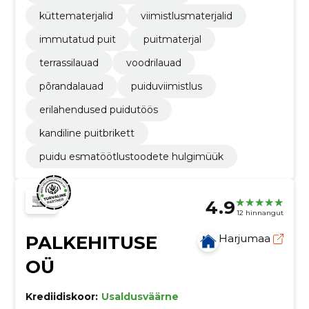
küttematerjalid
viimistlusmaterjalid
immutatud puit
puitmaterjal
terrassilauad
voodrilauad
põrandalauad
puiduviimistlus
erilahendused puidutöös
kandiline puitbrikett
puidu esmatöötlustoodete hulgimüük
4.9
12 hinnangut
PALKEHITUSE
Harjumaa
OÜ
Krediidiskoor:
Usaldusväärne