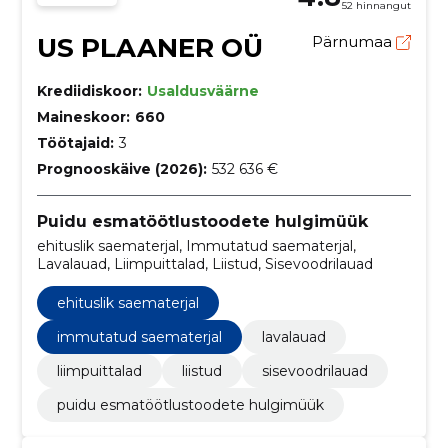
52 hinnangut
US PLAANER OÜ
Pärnumaa
Krediidiskoor:
Usaldusväärne
Maineskoor:
660
Töötajaid:
3
Prognooskäive (2026):
532 636 €
Puidu esmatöötlustoodete hulgimüük
ehituslik saematerjal, Immutatud saematerjal,
Lavalauad, Liimpuittalad, Liistud, Sisevoodrilauad
ehituslik saematerjal
immutatud saematerjal
lavalauad
liimpuittalad
liistud
sisevoodrilauad
puidu esmatöötlustoodete hulgimüük