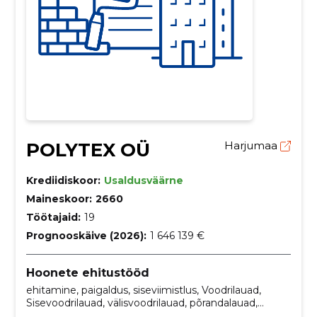
POLYTEX OÜ
Harjumaa
Krediidiskoor:
Usaldusväärne
Maineskoor:
2660
Töötajaid:
19
Prognooskäive (2026):
1 646 139 €
Hoonete ehitustööd
ehitamine, paigaldus, siseviimistlus, Voodrilauad,
Sisevoodrilauad, välisvoodrilauad, põrandalauad,
terrassilauad, müük, puitmaterjal