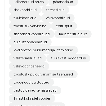
kalibreeritud pruss
põrandalaud
sisevoodrilaud
terrassilaud
tuulekastilaud
välisvoodrilaud
tööstuslik värvimine
ehituspuit
sisemised voodrilauad
kalibreeritud puit
puidust põrandalaud
kvaliteetne puidumaterjali tarnimine
välisterrassi lauad
tuulekasti vooderdus
välisvoodripaneelid
tööstuslik puidu värvimise teenused
töödeldud puittooted
vastupidavad terrassilauad
ilmastikukindel vooder