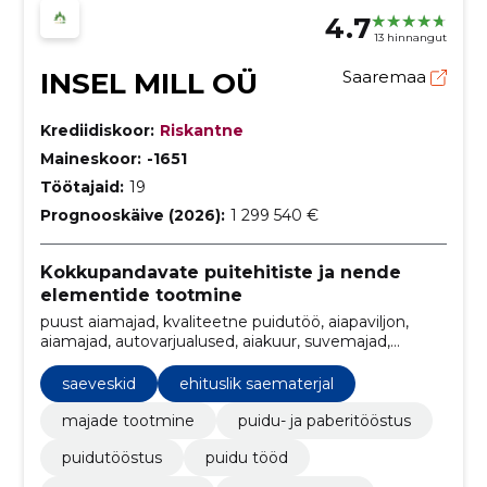
4.7
13 hinnangut
INSEL MILL OÜ
Saaremaa
Krediidiskoor:
Riskantne
Maineskoor:
-1651
Töötajaid:
19
Prognooskäive (2026):
1 299 540 €
Kokkupandavate puitehitiste ja nende
elementide tootmine
puust aiamajad, kvaliteetne puidutöö, aiapaviljon,
aiamajad, autovarjualused, aiakuur, suvemajad,
puitmajad, puitmajade tootmine, aiamajade tootmine
saeveskid
ehituslik saematerjal
majade tootmine
puidu- ja paberitööstus
puidutööstus
puidu tööd