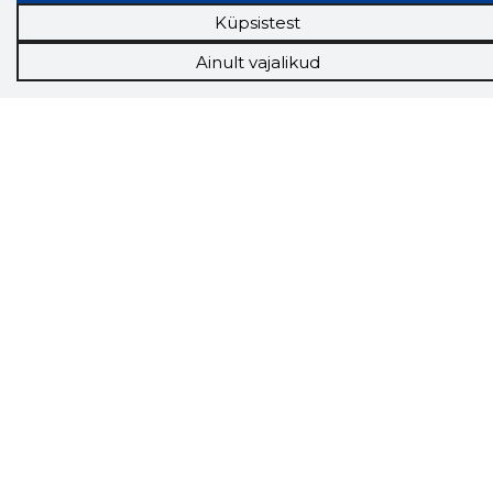
Andmed on rikastatud maksevõime ja
Küpsistest
finantsinfoga.
Ainult vajalikud
Tööriistad
Sooduspakkumised
Hanked
Tööturg
Sihtkliendid
Rakendused
Lisavõimalused
Inforegister
Krediidihaldus
Raportid
Müügihaldus CRM
API
Ettevõttest
Grupist