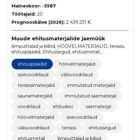
Maineskoor:
-3587
Töötajaid:
20
Prognooskäive (2026):
2 439 231 €
Muude ehitusmaterjalide jaemüük
liimpuittalad ja kilbid, HÖÖVELMATERJALID, terrass,
ehitusplaadid, Ehitussegud, ehitusmetall,
küttematerjalid, kasvuhooned, katused,
välisvoodrilaud
ehitusplaadid
höövelmaterjalid
sisevoodrilaud
välisvoodrilaud
terrassimaterjalid
immutatud materjalid
saunamaterjalid
immutatud saematerjal
voodrilaud
ehituskivi
saematerjal
höövelmaterjalid
sisevoodrilaud
välisvoodrilaud
terrass
ehitussegud
ehitusmetall
liimpuittalad ja kilbid