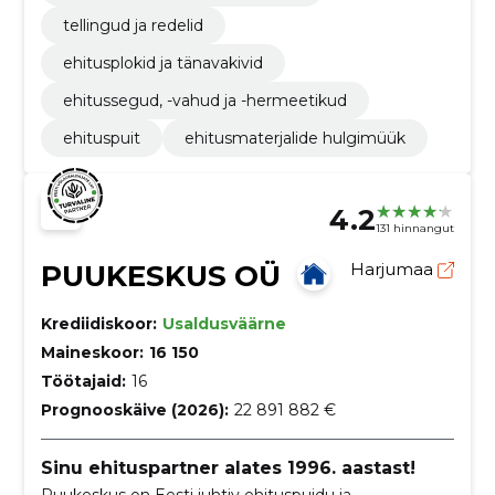
tellingud ja redelid
ehitusplokid ja tänavakivid
ehitussegud, -vahud ja -hermeetikud
ehituspuit
ehitusmaterjalide hulgimüük
4.2
131 hinnangut
PUUKESKUS OÜ
Harjumaa
Krediidiskoor:
Usaldusväärne
Maineskoor:
16 150
Töötajaid:
16
Prognooskäive (2026):
22 891 882 €
Sinu ehituspartner alates 1996. aastast!
Puukeskus on Eesti juhtiv ehituspuidu ja