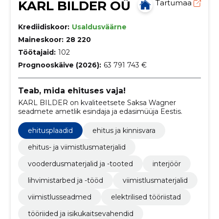
KARL BILDER OÜ
Tartumaa
Krediidiskoor:
Usaldusväärne
Maineskoor:
28 220
Töötajaid:
102
Prognooskäive (2026):
63 791 743 €
Teab, mida ehituses vaja!
KARL BILDER on kvaliteetsete Saksa Wagner
seadmete ametlik esindaja ja edasimüüja Eestis.
ehitusplaadid
ehitus ja kinnisvara
ehitus- ja viimistlusmaterjalid
vooderdusmaterjalid ja -tooted
interjöör
lihvimistarbed ja -tööd
viimistlusmaterjalid
viimistlusseadmed
elektrilised tööriistad
tööriided ja isikukaitsevahendid