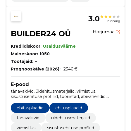
3.0
1 hinnang
BUILDER24 OÜ
Harjumaa
Krediidiskoor:
Usaldusväärne
Maineskoor:
1050
Töötajaid:
–
Prognooskäive (2026):
-2346 €
E-pood
tänavakivid, üldehitusmaterjalid, viimistlus,
sisustusehituse profiilid, tööriistad, abivahendid,
segud ja pahtlid, armeerimisvõrgud, karkass,
ehitusplaadid
ehitusplaadid
ehitusplaadid
tänavakivid
üldehitusmaterjalid
viimistlus
sisustusehituse profiilid