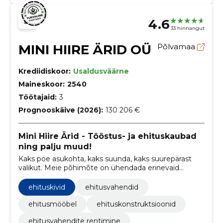
4.6
33 hinnangut
MINI HIIRE ÄRID OÜ
Põlvamaa
Krediidiskoor:
Usaldusväärne
Maineskoor:
2540
Töötajaid:
3
Prognooskäive (2026):
130 206 €
Mini Hiire Ärid - Tööstus- ja ehituskaubad
ning palju muud!
Kaks poe asukohta, kaks suunda, kaks suurepärast
valikut. Meie põhimõte on ühendada erinevaid
valdkondi, et tuua teieni mitmekülgne valik
kvaliteetseid tooteid.
ehituskivid
ehitusvahendid
ehitusmööbel
ehituskonstruktsioonid
ehitusvahendite rentimine