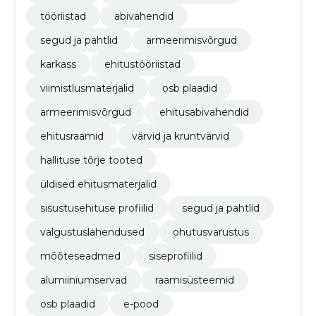
tööriistad
abivahendid
segud ja pahtlid
armeerimisvõrgud
karkass
ehitustööriistad
viimistlusmaterjalid
osb plaadid
armeerimisvõrgud
ehitusabivahendid
ehitusraamid
värvid ja kruntvärvid
hallituse tõrje tooted
üldised ehitusmaterjalid
sisustusehituse profiilid
segud ja pahtlid
valgustuslahendused
ohutusvarustus
mõõteseadmed
siseprofiilid
alumiiniumservad
raamisüsteemid
osb plaadid
e-pood