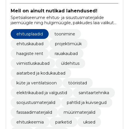
Meil on ainult nutikad lahendused!
Spetsialiseerume ehitus- ja sisustusmaterjalide
jaemüügile ning hulgimüügile, pakkudes laia valikut
kvaliteetseid tooteid alates rauakaupadest ja
viimistlusmaterjalidest kuni sanitaartehnika,
ehitusplaadid
toonimine
elektrikaupade ja aiatoodeteni.
ehituskaubad
projektimüük
haagiste rent
rauakaubad
viimistluskaubad
üldehitus
aiatarbed ja kodukaubad
küte ja ventilatsioon
tööriistad
elektrikaubad ja valgustid
sanitaartehnika
soojustusmaterjalid
pahtlid ja kuivsegud
fassaadimaterjalid
müürimaterjalid
ehituskeemia
parketid
uksed