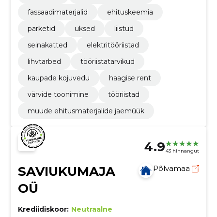
fassaadimaterjalid
ehituskeemia
parketid
uksed
liistud
seinakatted
elektritööriistad
lihvtarbed
tööriistatarvikud
kaupade kojuvedu
haagise rent
värvide toonimine
tööriistad
muude ehitusmaterjalide jaemüük
4.9
43 hinnangut
SAVIUKUMAJA
Põlvamaa
OÜ
Krediidiskoor:
Neutraalne