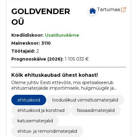
GOLDVENDER
Tartumaa
OÜ
Krediidiskoor:
Usaldusväärne
Maineskoor:
3110
Töötajaid:
2
Prognooskäive (2026):
1 105 033 €
Kõik ehituskaubad ühest kohast!
Oleme juhtiv Eesti ettevõte, mis spetsialiseerub
ehitusmaterjalide importimisele, hulgimüügile ja
projektimüügile, pakkudes laia valikut kvaliteetseid
tooteid nii kodumaistest kui ka Euroopa tootjatest.
ehituskivid
looduslikud viimistlusmaterjalid
ehituskivid ja korstnad
fassaadimaterjalid
katusematerjalid
ehitus- ja remondimaterjalid