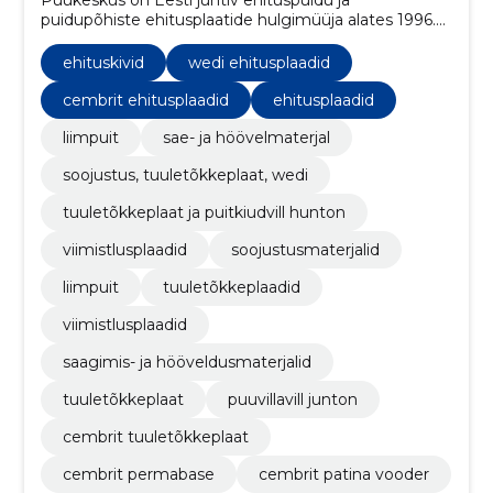
puidupõhiste ehitusplaatide hulgimüüja alates 1996.
aastast, pakkudes mitmekülgseid ja kvaliteetseid
lahendusi nii puidutööstusele kui ka ehitussektorile.
ehituskivid
wedi ehitusplaadid
cembrit ehitusplaadid
ehitusplaadid
liimpuit
sae- ja höövelmaterjal
soojustus, tuuletõkkeplaat, wedi
tuuletõkkeplaat ja puitkiudvill hunton
viimistlusplaadid
soojustusmaterjalid
liimpuit
tuuletõkkeplaadid
viimistlusplaadid
saagimis- ja hööveldusmaterjalid
tuuletõkkeplaat
puuvillavill junton
cembrit tuuletõkkeplaat
cembrit permabase
cembrit patina vooder