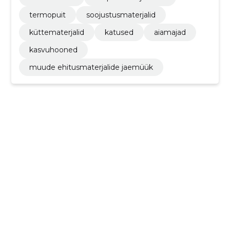
termopuit
soojustusmaterjalid
küttematerjalid
katused
aiamajad
kasvuhooned
muude ehitusmaterjalide jaemüük