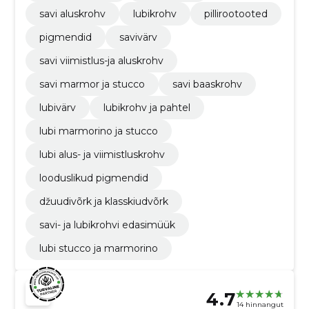
savi aluskrohv
lubikrohv
pillirootooted
pigmendid
savivärv
savi viimistlus-ja aluskrohv
savi marmor ja stucco
savi baaskrohv
lubivärv
lubikrohv ja pahtel
lubi marmorino ja stucco
lubi alus- ja viimistluskrohv
looduslikud pigmendid
džuudivõrk ja klasskiudvõrk
savi- ja lubikrohvi edasimüük
lubi stucco ja marmorino
4.7
14 hinnangut