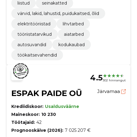
liistud
seinakatted
värvid, lakid, lahustid, puidukaitsed, õlid
elektritööriistad
lihvtarbed
tööriistatarvikud
aiatarbed
autosuvandid
kodukaubad
töökaitsevahendid
4.5
302 hinnangut
ESPAK PAIDE OÜ
Järvamaa
Krediidiskoor:
Usaldusväärne
Maineskoor:
10 230
Töötajaid:
42
Prognooskäive (2026):
7 025 207 €