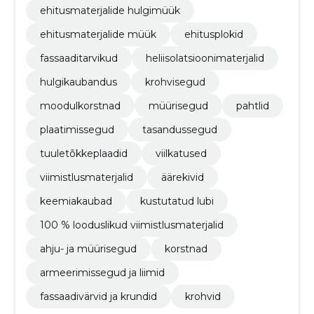
ehitusmaterjalide hulgimüük
ehitusmaterjalide müük
ehitusplokid
fassaaditarvikud
heliisolatsioonimaterjalid
hulgikaubandus
krohvisegud
moodulkorstnad
müürisegud
pahtlid
plaatimissegud
tasandussegud
tuuletõkkeplaadid
viilkatused
viimistlusmaterjalid
äärekivid
keemiakaubad
kustutatud lubi
100 % looduslikud viimistlusmaterjalid
ahju- ja müürisegud
korstnad
armeerimissegud ja liimid
fassaadivärvid ja krundid
krohvid