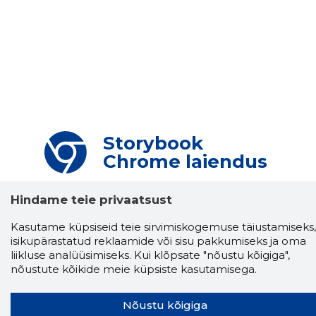
Storybook
Chrome laiendus
Storybooki laiendus ütleb Sulle, mis firma
Hindame teie privaatsust
veebilehel Sa parajasti viibid ja kui usaldusväärne
see firma täna on.
LAADI LAIENDUS ALLA
Kasutame küpsiseid teie sirvimiskogemuse täiustamiseks,
isikupärastatud reklaamide või sisu pakkumiseks ja oma
liikluse analüüsimiseks. Kui klõpsate "nõustu kõigiga",
nõustute kõikide meie küpsiste kasutamisega.
Näed helistaja tausta!
Storybooki Äpp toob
Sinuni
OTSEKONTAKTID
400 000 Eesti
Nõustu kõigiga
ettevõtte ja isikute kohta (juhid, ametnikud).