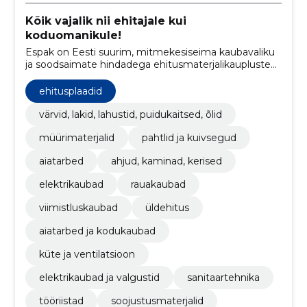
Kõik vajalik nii ehitajale kui
koduomanikule!
Espak on Eesti suurim, mitmekesiseima kaubavaliku
ja soodsaimate hindadega ehitusmaterjalikaupluste
kett. Asume 17 erinevas Eesti linnas.
ehitusplaadid
värvid, lakid, lahustid, puidukaitsed, õlid
müürimaterjalid
pahtlid ja kuivsegud
aiatarbed
ahjud, kaminad, kerised
elektrikaubad
rauakaubad
viimistluskaubad
üldehitus
aiatarbed ja kodukaubad
küte ja ventilatsioon
elektrikaubad ja valgustid
sanitaartehnika
tööriistad
soojustusmaterjalid