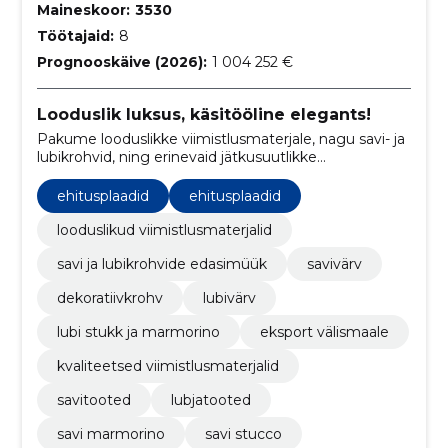
Maineskoor:
3530
Töötajaid:
8
Prognooskäive (2026):
1 004 252 €
Looduslik luksus, käsitööline elegants!
Pakume looduslikke viimistlusmaterjale, nagu savi- ja
lubikrohvid, ning erinevaid jätkusuutlikke
ehituslahendusi.
ehitusplaadid
ehitusplaadid
looduslikud viimistlusmaterjalid
savi ja lubikrohvide edasimüük
savivärv
dekoratiivkrohv
lubivärv
lubi stukk ja marmorino
eksport välismaale
kvaliteetsed viimistlusmaterjalid
savitooted
lubjatooted
savi marmorino
savi stucco