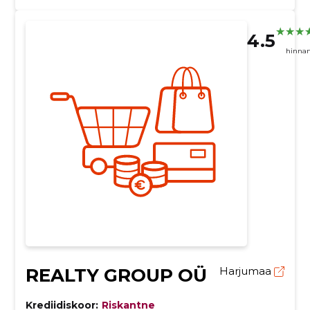
4.5
hinna
REALTY GROUP OÜ
Harjumaa
Krediidiskoor:
Riskantne