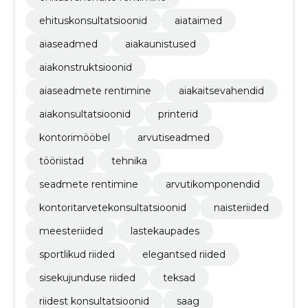
ehituskonsultatsioonid
aiataimed
aiaseadmed
aiakaunistused
aiakonstruktsioonid
aiaseadmete rentimine
aiakaitsevahendid
aiakonsultatsioonid
printerid
kontorimööbel
arvutiseadmed
tööriistad
tehnika
seadmete rentimine
arvutikomponendid
kontoritarvetekonsultatsioonid
naisteriided
meesteriided
lastekaupades
sportlikud riided
elegantsed riided
sisekujunduse riided
teksad
riidest konsultatsioonid
saag