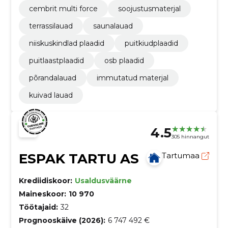
cembrit multi force
soojustusmaterjal
terrassilauad
saunalauad
niiskuskindlad plaadid
puitkiudplaadid
puitlaastplaadid
osb plaadid
põrandalauad
immutatud materjal
kuivad lauad
4.5
305 hinnangut
ESPAK TARTU AS
Tartumaa
Krediidiskoor:
Usaldusväärne
Maineskoor:
10 970
Töötajaid:
32
Prognooskäive (2026):
6 747 492 €