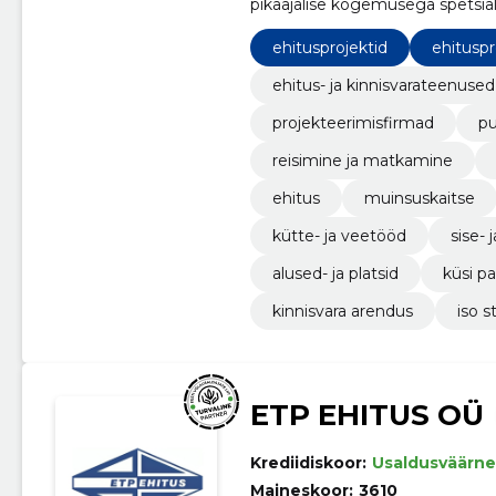
pikaajalise kogemusega spetsiali
ehitusprojektid
ehituspr
ehitus- ja kinnisvarateenused
projekteerimisfirmad
pu
reisimine ja matkamine
ehitus
muinsuskaitse
kütte- ja veetööd
sise- 
alused- ja platsid
küsi p
kinnisvara arendus
iso s
ETP EHITUS OÜ
Krediidiskoor:
Usaldusväärne
Maineskoor:
3610