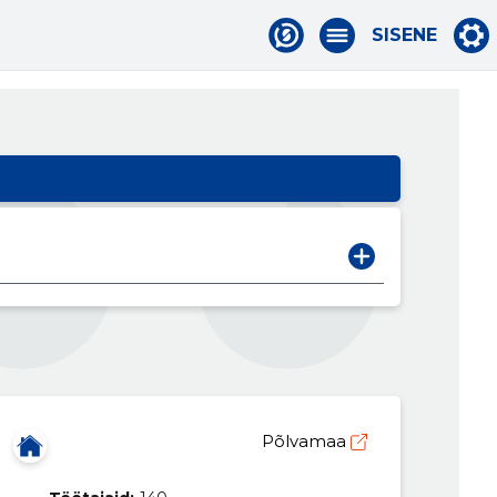
SISENE
Põlvamaa