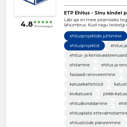
ETP Ehitus - Sinu kindel p
Läbi aja on meie peamiseks tegu
4.8
lähiümbrus. Kuid nagu teistelgi
9 hinnangut
Eestis.
ehitusprojektide juhtimine
ehitusprojektid
ehitus ja
ehitus- ja kinnisvarateenused
ehitamine
ehitus ja re
fassaadi renoveerimine
katusekattetööd
katust
kivikatused
plekk-katus
ehituskorraldamine
ehit
ehitusplatsi ettevalmistamin
ehitustööde planeerimine