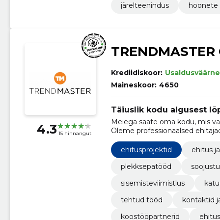
järelteenindus
hoonete 
TRENDMASTER
Krediidiskoor:
Usaldusväärne
Maineskoor:
4650
Täiuslik kodu algusest lõ
Meiega saate oma kodu, mis vas
4.3
Oleme professionaalsed ehitajad
15 hinnangut
spetsialistid, kes saavad hakka
ehitusprojektid
ehitus ja
plekksepatööd
soojust
sisemisteviimistlus
katu
tehtud tööd
kontaktid 
koostööpartnerid
ehitu