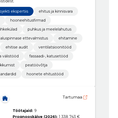
stidest.
ojekti ekspertiis
ehitus ja kinnisvara
hooneehitusfirmad
hkekülad
puhkus ja meelelahutus
aluspinnase ettevalmistus
ehitamine
ehitise audit
ventilatsioonitööd
ja välistööd
fassaadi-, katusetööd
akkumist
peatöövõtja
tandardid
hoonete ehitustööd
Tartumaa
Töötajaid:
9
Prognooskäive (2026):
1 338 743 €