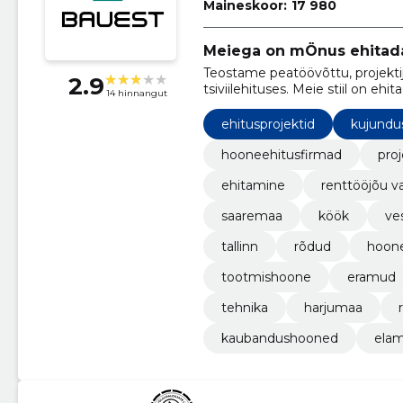
Maineskoor:
17 980
Meiega on mÖnus ehitad
Teostame peatöövõttu, projektij
2.9
tsiviilehituses. Meie stiil on ehi
14 hinnangut
kõigile MÖNUS!
ehitusprojektid
kujundu
hooneehitusfirmad
pro
ehitamine
renttööjõu 
saaremaa
köök
ve
tallinn
rõdud
hoon
tootmishoone
eramud
tehnika
harjumaa
kaubandushooned
elam