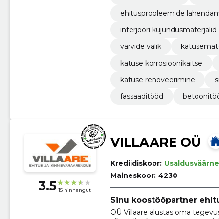
ehitusprobleemide lahenda
interjööri kujundusmaterjalid
värvide valik
katusemate
katuse korrosioonikaitse
katuse renoveerimine
s
fassaaditööd
betoonitö
VILLAARE OÜ
Krediidiskoor:
Usaldusväärne
Maineskoor:
4230
3.5
15 hinnangut
Sinu koostööpartner ehitu
OÜ Villaare alustas oma tegev