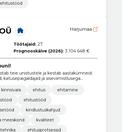
ehitustööd
 OÜ
Harjumaa
Töötajaid:
27
Prognooskäive (2026):
3 104 648 €
puni!
tab teie unistustele ja kestab aastakümneid.
, katusepaigaldajad ja siseviimistlusega
ma ka kõige keerukamate projektidega.
 kinnisvara
ehitus
ehitamine
ustööd
ehitustööd
setööd
kindlustuskahjud
ja meeskond
kvaliteet
stehnika
ehitusprotsessid