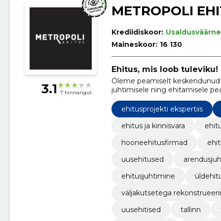
METROPOLI EHI
Krediidiskoor:
Usaldusväärne
Maineskoor:
16 130
Ehitus, mis loob tuleviku!
Oleme peamiselt keskendunud E
3.1
juhtimisele ning ehitamisele pe
7 hinnangut
ehitusprojekti ekspertiis
ehitus ja kinnisvara
ehit
hooneehitusfirmad
ehi
uusehitused
arendusju
ehitusjuhtimine
üldehit
väljakutsetega rekonstrueeri
uusehitised
tallinn