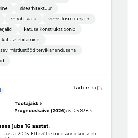
mine
sisearhitektuur
mööbli valik
viimistlusmaterjalid
rjalid
katuse konstruktsioonid
katuse ehitamine
iseviimistlustööd terviklahendusena
öd
Tartumaa
Töötajaid:
6
Prognooskäive (2026):
5 105 838 €
ses juba 16 aastat.
ust aastal 2005. Ettevõtte meeskond koosneb