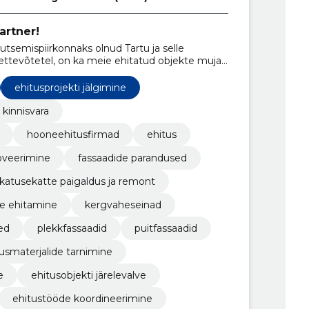
artner!
tsemispiirkonnaks olnud Tartu ja selle
 ettevõtetel, on ka meie ehitatud objekte mujal
ehitusprojekti jälgimine
 kinnisvara
hooneehitusfirmad
ehitus
noveerimine
fassaadide parandused
katusekatte paigaldus ja remont
e ehitamine
kergvaheseinad
ed
plekkfassaadid
puitfassaadid
usmaterjalide tarnimine
e
ehitusobjekti järelevalve
ehitustööde koordineerimine