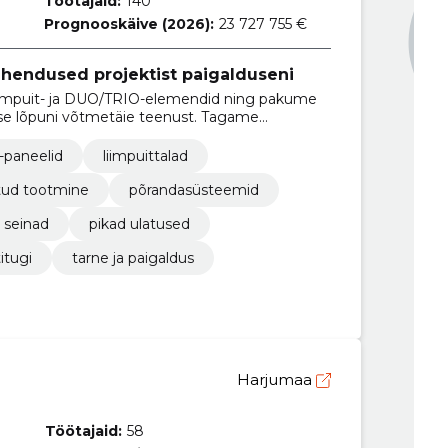
Töötajaid:
140
Prognooskäive (2026):
23 727 755 €
ahendused projektist paigalduseni
 liimpuit- ja DUO/TRIO-elemendid ning pakume
use lõpuni võtmetäie teenust. Tagame
tarneajad ja lihtsama paigalduse.
t-paneelid
liimpuittalad
ud tootmine
põrandasüsteemid
 seinad
pikad ulatused
itugi
tarne ja paigaldus
Harjumaa
Töötajaid:
58