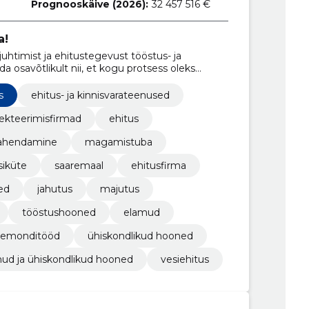
Prognooskäive (2026):
32 457 516 €
a!
uhtimist ja ehitustegevust tööstus- ja
tada osavõtlikult nii, et kogu protsess oleks
s
ehitus- ja kinnisvarateenused
jekteerimisfirmad
ehitus
vahendamine
magamistuba
siküte
saaremaal
ehitusfirma
ed
jahutus
majutus
tööstushooned
elamud
remonditööd
ühiskondlikud hooned
ud ja ühiskondlikud hooned
vesiehitus