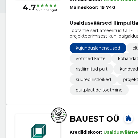
4.7
Maineskoor:
19 740
55 hinnangut
Usaldusväärsed liimpuitl
Tootame sertifitseeritud CLT-,
projekteerimisest kuni paigald
standarditele vastavuse, täpsed 
kujunduslahendused
cl
võtmed kätte
kohandat
ristliimitud puit
kandvad
suured ristlõiked
projekt
puitplaatide tootmine
BAUEST OÜ
Krediidiskoor:
Usaldusväärne