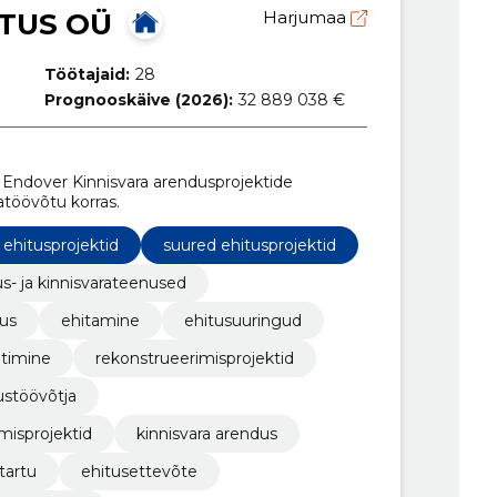
TUS OÜ
Harjumaa
Töötajaid:
28
Prognooskäive (2026):
32 889 038 €
ndover Kinnisvara arendusprojektide
atöövõtu korras.
ehitusprojektid
suured ehitusprojektid
us- ja kinnisvarateenused
tus
ehitamine
ehitusuuringud
htimine
rekonstrueerimisprojektid
ustöövõtja
misprojektid
kinnisvara arendus
tartu
ehitusettevõte