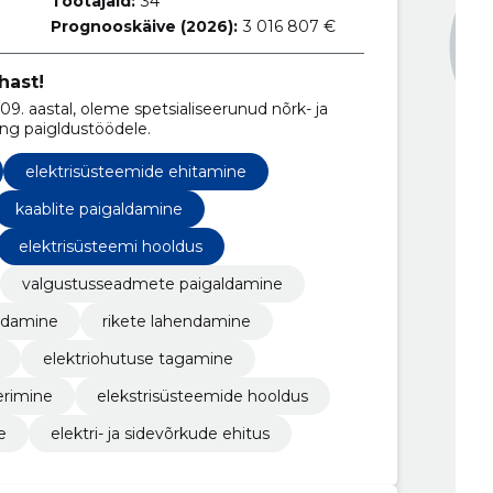
Töötajaid:
34
Prognooskäive (2026):
3 016 807 €
hast!
. aastal, oleme spetsialiseerunud nõrk- ja
ing paigldustöödele.
elektrisüsteemide ehitamine
kaablite paigaldamine
elektrisüsteemi hooldus
valgustusseadmete paigaldamine
aldamine
rikete lahendamine
elektriohutuse tagamine
erimine
elekstrisüsteemide hooldus
e
elektri- ja sidevõrkude ehitus