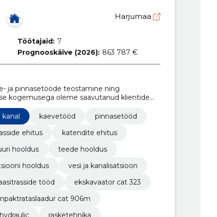
Harjumaa
Töötajaid:
7
Prognooskäive (2026):
863 787 €
e- ja pinnasetööde teostamine ning
lise kogemusega oleme saavutanud klientide
ärne partner igas ehitus- ja pinnasetööde
kanal
kaevetööd
pinnasetööd
rasside ehitus
katendite ehitus
uuri hooldus
teede hooldus
tsiooni hooldus
vesi ja kanalisatsioon
aasitrasside tööd
ekskavaator cat 323
mpaktrataslaadur cat 906m
hydraulic
rasketehnika