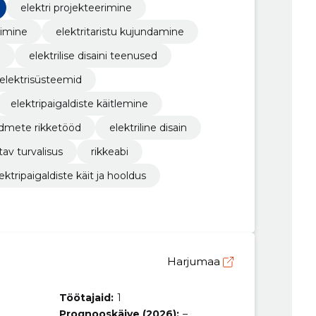
elektri projekteerimine
rimine
elektritaristu kujundamine
e
elektrilise disaini teenused
elektrisüsteemid
elektripaigaldiste käitlemine
admete rikketööd
elektriline disain
av turvalisus
rikkeabi
ektripaigaldiste käit ja hooldus
Harjumaa
Töötajaid:
1
Prognooskäive (2026):
–