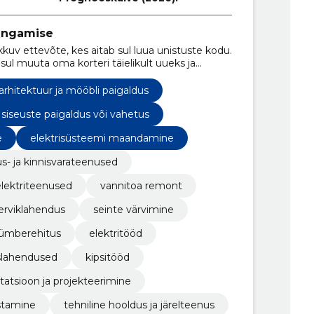
ingamise
kkuv ettevõte, kes aitab sul luua unistuste kodu.
l muuta oma korteri täielikult uueks ja
arhitektuur ja mööbli paigaldus
siseuste paigaldus või vahetus
e
elektrisüsteemi maandamine
us- ja kinnisvarateenused
elektriteenused
vannitoa remont
erviklahendus
seinte värvimine
 ümberehitus
elektritööd
slahendused
kipsitööd
tatsioon ja projekteerimine
stamine
tehniline hooldus ja järelteenus