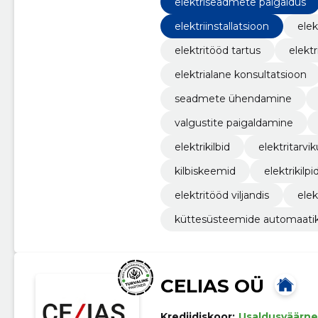
elektriseadmete paigaldus
elektriinstallatsioon
elek
elektritööd tartus
elekt
elektrialane konsultatsioon
seadmete ühendamine
valgustite paigaldamine
elektrikilbid
elektritarvi
kilbiskeemid
elektrikilp
elektritööd viljandis
elek
küttesüsteemide automaati
CELIAS OÜ
Krediidiskoor:
Usaldusväärne