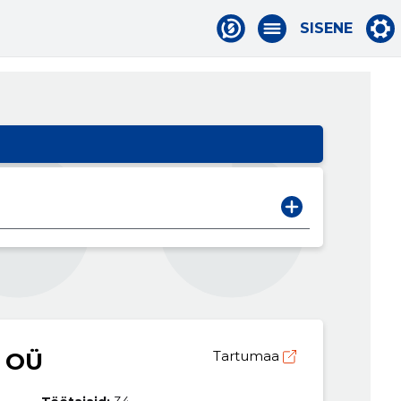
SISENE
 OÜ
Tartumaa