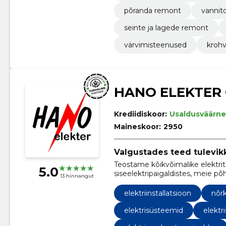
põranda remont
vannit
seinte ja lagede remont
värvimisteenused
kroh
HANO ELEKTER
Krediidiskoor:
Usaldusväärne
Maineskoor:
2950
Valgustades teed tulevik
Teostame kõikvõimalike elektrit
5.0
siseelektripaigaldistes, meie põ
13 hinnangut
ridaelamud.
elektriinstallatsioon
nõrk
elektrisüsteemid
elektr