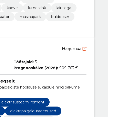
kaeve
lumesahk
laiusega
aator
masinapark
buldooser
Harjumaa
Töötajaid:
5
Prognooskäive (2026):
909 763 €
aegselt
paigaldiste hooldusele, käidule ning pakume
elektrisüsteemi remont
elektripaigaldusteenused