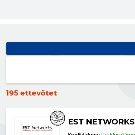
195 ettevõtet
EST NETWORKS
Krediidiskoor:
Usaldusväärne