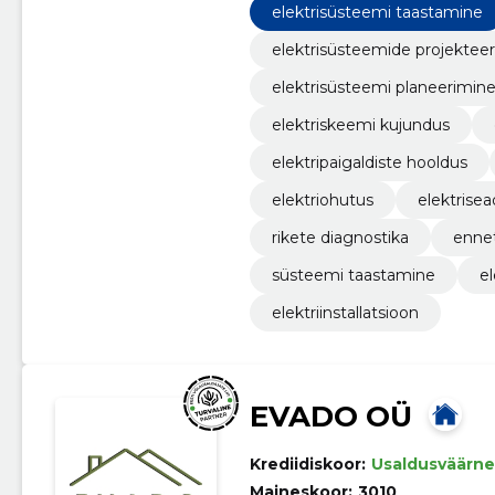
elektrisüsteemi taastamine
elektrisüsteemide projektee
elektrisüsteemi planeerimin
elektriskeemi kujundus
elektripaigaldiste hooldus
elektriohutus
elektrise
rikete diagnostika
ennet
süsteemi taastamine
el
elektriinstallatsioon
EVADO OÜ
Krediidiskoor:
Usaldusväärne
Maineskoor:
3010