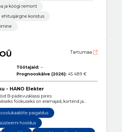
oa ja köögi remont
ehitusjärgne koristus
vimine
 OÜ
Tartumaa
Töötajaid:
–
Prognooskäive (2026):
45 489 €
ku - HANO Elekter
öid B-pädevusklassi piires
hiliseks fookuseks on eramajad, korterid ja
voolukaablite paigaldus
isüsteemi hooldus