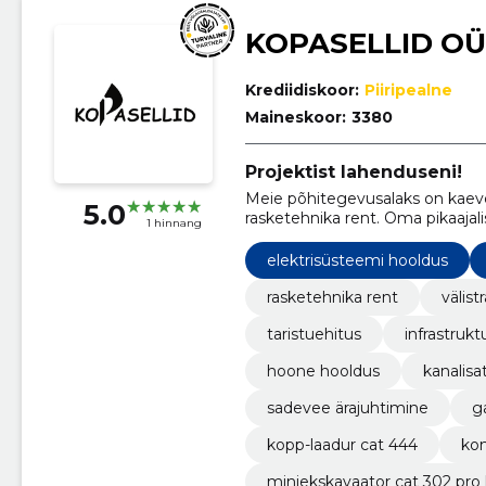
KOPASELLID OÜ
Krediidiskoor:
Piiripealne
Maineskoor:
3380
Projektist lahenduseni!
Meie põhitegevusalaks on kaev
5.0
rasketehnika rent. Oma pikaaja
1 hinnang
usalduse, olles nende usaldusvä
ettevõtmises.
elektrisüsteemi hooldus
rasketehnika rent
välist
taristuehitus
infrastrukt
hoone hooldus
kanalisa
sadevee ärajuhtimine
g
kopp-laadur cat 444
ko
miniekskavaator cat 302 pro 