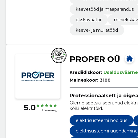
kaevetööd ja maaparandus
ekskavaator
miniekskav
kaeve- ja mullatööd
PROPER OÜ
Krediidiskoor:
Usaldusväärne
Maineskoor:
3100
Professionaalselt ja õige
Oleme spetsialiseerunud elektri
5.0
kõiki elektritöid.
1 hinnang
elektrisüsteemi hooldus
elektrisüsteemi uuendamine