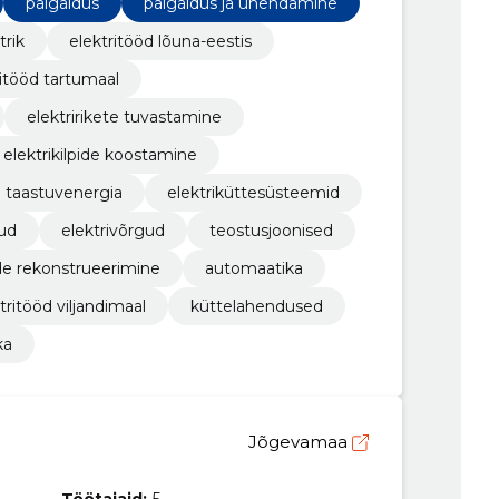
paigaldus
paigaldus ja ühendamine
trik
elektritööd lõuna-eestis
ritööd tartumaal
elektririkete tuvastamine
elektrikilpide koostamine
taastuvenergia
elektriküttesüsteemid
kud
elektrivõrgud
teostusjoonised
ide rekonstrueerimine
automaatika
tritööd viljandimaal
küttelahendused
ka
Jõgevamaa
Töötajaid:
5