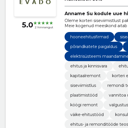
Anname Su kodule uue h
Oleme korteri siseviimistlust pa
5.0
Meie kogenud meeskond aitab su
2 hinnangut
kaasaegseks elamispinnaks.
hooneehitusfirmad
sise
põrandkatete paigaldus
elektrisüsteemi maandamin
ehitus ja kinnisvara
ehit
kapitaalremont
korteri 
siseviimistlus
remondi t
plaatimistööd
vannitoa
köögi remont
valgustu
väike-ehitustööd
konsul
ehitus- ja remonditööde teo