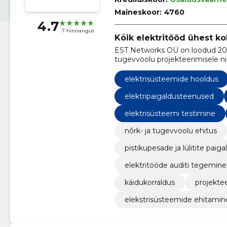
Maineskoor:
4760
4.7
7 hinnangut
Kõik elektritööd ühest ko
EST Networks OÜ on loodud 2009
tugevvoolu projekteerimisele n
elektrisüsteemide hooldus
elektripaigaldusteenused
elektrisüsteemi testimine
nõrk- ja tugevvoolu ehitus
pistikupesade ja lülitite paig
elektritööde auditi tegemine
käidukorraldus
projekte
elekstrisüsteemide ehitamin