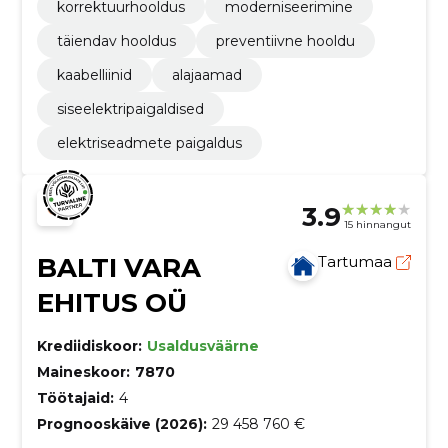
korrektuurhooldus
moderniseerimine
täiendav hooldus
preventiivne hooldu
kaabelliinid
alajaamad
siseelektripaigaldised
elektriseadmete paigaldus
3.9
15 hinnangut
BALTI VARA
Tartumaa
EHITUS OÜ
Krediidiskoor:
Usaldusväärne
Maineskoor:
7870
Töötajaid:
4
Prognooskäive (2026):
29 458 760 €