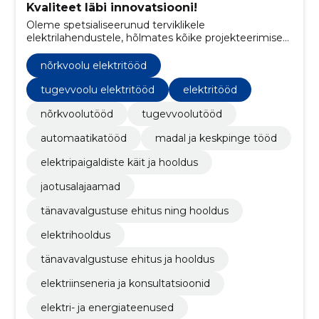
Kvaliteet läbi innovatsiooni!
Oleme spetsialiseerunud terviklikele
elektrilahendustele, hõlmates kõike projekteerimisest
kuni hoolduseni.
nõrkvoolu elektritööd
tugevvoolu elektritööd
elektritööd
nõrkvoolutööd
tugevvoolutööd
automaatikatööd
madal ja keskpinge tööd
elektripaigaldiste käit ja hooldus
jaotusalajaamad
tänavavalgustuse ehitus ning hooldus
elektrihooldus
tänavavalgustuse ehitus ja hooldus
elektriinseneria ja konsultatsioonid
elektri- ja energiateenused