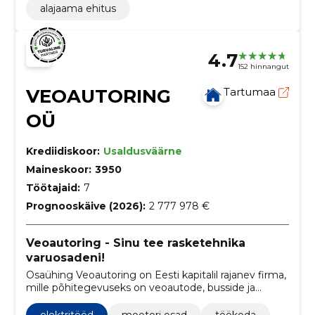
alajaama ehitus
4.7
152 hinnangut
VEOAUTORING
Tartumaa
OÜ
Krediidiskoor:
Usaldusväärne
Maineskoor:
3950
Töötajaid:
7
Prognooskäive (2026):
2 777 978 €
Veoautoring - Sinu tee rasketehnika
varuosadeni!
Osaühing Veoautoring on Eesti kapitalil rajanev firma,
mille põhitegevuseks on veoautode, busside ja
haagiste varuosade ning lisaseadmete müük ja
hooldus.
elektritööd
mootori osad
töökoda