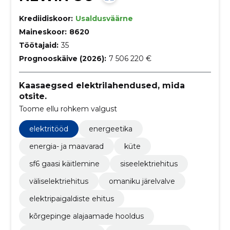
Krediidiskoor:
Usaldusväärne
Maineskoor:
8620
Töötajaid:
35
Prognooskäive (2026):
7 506 220 €
Kaasaegsed elektrilahendused, mida
otsite.
Toome ellu rohkem valgust
elektritööd
energeetika
energia- ja maavarad
küte
sf6 gaasi käitlemine
siseelektriehitus
väliselektriehitus
omaniku järelvalve
elektripaigaldiste ehitus
kõrgepinge alajaamade hooldus