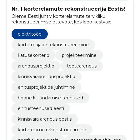
Nr. 1 korterelamute rekonstrueerija Eestis!
Oleme Eesti juhtiv korterelamute tervikliku
rekonstrueerimise ettevõte, kes loob kestvaid
lahendusi energia säästmiseks ja elukeskkonna
parandamiseks.
elektritööd
kortermajade rekonstrueerimine
katusekorterid
projekteerimine
arendusprojektid
tootearendus
kinnisvaraarendusprojektid
ehitusprojektide juhtimine
hoone kujundamise teenused
ehitusteenused eesti
kinnisvara arendus eestis
korterelamu rekonstrueerimine