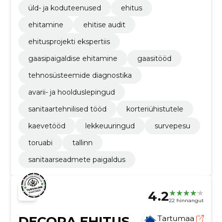
üld- ja koduteenused
ehitus
ehitamine
ehitise audit
ehitusprojekti ekspertiis
gaasipaigaldise ehitamine
gaasitööd
tehnosüsteemide diagnostika
avarii- ja hoolduslepingud
sanitaartehnilised tööd
korteriühistutele
kaevetööd
lekkeuuringud
survepesu
toruabi
tallinn
sanitaarseadmete paigaldus
4.2
22 hinnangut
DECORA EHITUS
Tartumaa