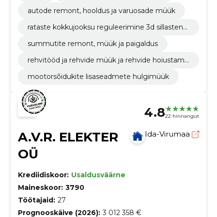
autode remont, hooldus ja varuosade müük
rataste kokkujooksu reguleerimine 3d sillastendi
s
summutite remont, müük ja paigaldus
rehvitööd ja rehvide müük ja rehvide hoiustami
ne
mootorsõidukite lisaseadmete hulgimüük
4.8
22 hinnangut
A.V.R. ELEKTER
Ida-Virumaa
OÜ
Krediidiskoor:
Usaldusväärne
Maineskoor:
3790
Töötajaid:
27
Prognooskäive (2026):
3 012 358 €