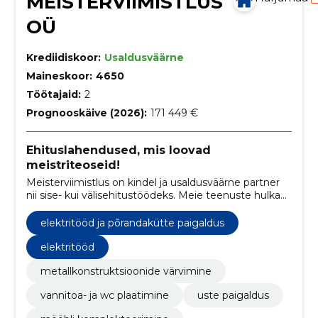
MEISTERVIIMISTLUS
OÜ
Krediidiskoor:
Usaldusväärne
Maineskoor:
4650
Töötajaid:
2
Prognooskäive (2026):
171 449 €
Ehituslahendused, mis loovad
meistriteoseid!
Meisterviimistlus on kindel ja usaldusväärne partner
nii sise- kui välisehitustöödeks. Meie teenuste hulka
kuuluvad vundamendi- ja müüritööd,
siseviimistlustööd ja parketipaigaldus. Meie
elektritööd ja põrandakütte paigaldus
professionaalne tiim tagab tipptasemel töö ja
klientide rahulolu.
elektritööd
metallkonstruktsioonide värvimine
vannitoa- ja wc plaatimine
uste paigaldus