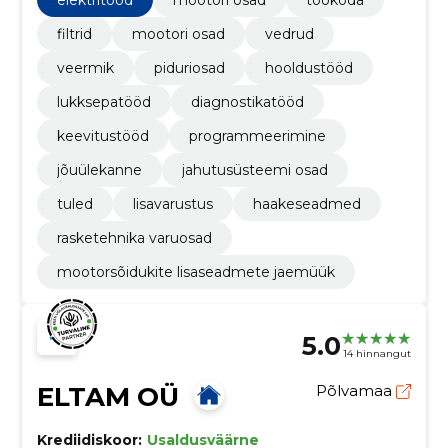
filtrid
mootori osad
vedrud
veermik
piduriosad
hooldustööd
lukksepatööd
diagnostikatööd
keevitustööd
programmeerimine
jõuülekanne
jahutusüsteemi osad
tuled
lisavarustus
haakeseadmed
rasketehnika varuosad
mootorsõidukite lisaseadmete jaemüük
5.0
14 hinnangut
ELTAM OÜ
Põlvamaa
Krediidiskoor:
Usaldusväärne