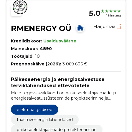
5.0
1 hinnang
RMENERGY OÜ
Harjumaa
Krediidiskoor:
Usaldusväärne
Maineskoor:
4890
Töötajaid:
10
Prognooskäive (2026):
3 069 606 €
Päikeseenergia ja energiasalvestuse
terviklahendused ettevõtetele
Meie tegevusvaldkond on päikeseelektrijaamade ja
energiasalvestussüsteemide projekteerimine ja
ehitus, toetades ettevõtteid energiasüsteemide
tõhustamisel ja elektriturule sisenemisel.
elektripaigaldised
taastuvenergia lahendused
päikeseelektrijaamade projekteerimine