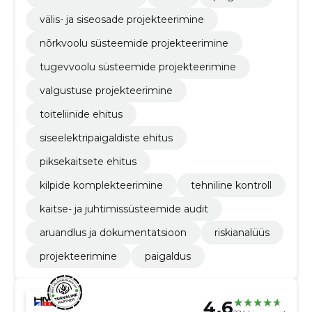
välis- ja siseosade projekteerimine
nõrkvoolu süsteemide projekteerimine
tugevvoolu süsteemide projekteerimine
valgustuse projekteerimine
toiteliinide ehitus
siseelektripaigaldiste ehitus
piksekaitsete ehitus
kilpide komplekteerimine
tehniline kontroll
kaitse- ja juhtimissüsteemide audit
aruandlus ja dokumentatsioon
riskianalüüs
projekteerimine
paigaldus
4.6