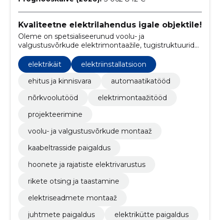
Kvaliteetne elektrilahendus igale objektile!
Oleme on spetsialiseerunud voolu- ja
valgustusvõrkude elektrimontaažile, tugistruktuuride
paigaldamisele, torude paigaldamisele juhtmestiku
jaoks, kaabel- ja maandusvõrkude paigaldamisele
elektrikäit
elektriinstallatsioon
ning palju muule.
ehitus ja kinnisvara
automaatikatööd
nõrkvoolutööd
elektrimontaažitööd
projekteerimine
voolu- ja valgustusvõrkude montaaž
kaabeltrasside paigaldus
hoonete ja rajatiste elektrivarustus
rikete otsing ja taastamine
elektriseadmete montaaž
juhtmete paigaldus
elektrikütte paigaldus