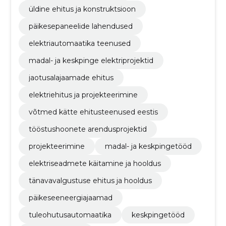
üldine ehitus ja konstruktsioon
päikesepaneelide lahendused
elektriautomaatika teenused
madal- ja keskpinge elektriprojektid
jaotusalajaamade ehitus
elektriehitus ja projekteerimine
võtmed kätte ehitusteenused eestis
tööstushoonete arendusprojektid
projekteerimine
madal- ja keskpingetööd
elektriseadmete käitamine ja hooldus
tänavavalgustuse ehitus ja hooldus
päikeseeneergiajaamad
tuleohutusautomaatika
keskpingetööd