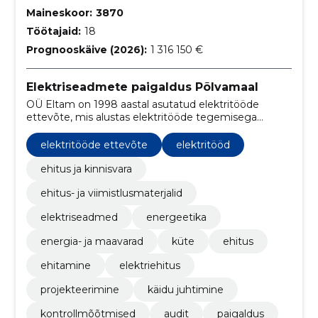
Maineskoor:
3870
Töötajaid:
18
Prognooskäive (2026):
1 316 150 €
Elektriseadmete paigaldus Põlvamaal
OÜ Eltam on 1998 aastal asutatud elektritööde
ettevõte, mis alustas elektritööde tegemisega
peamiselt AS Eesti Energia objektidel.
elektritööde ettevõte
elektritööd
ehitus ja kinnisvara
ehitus- ja viimistlusmaterjalid
elektriseadmed
energeetika
energia- ja maavarad
küte
ehitus
ehitamine
elektriehitus
projekteerimine
käidu juhtimine
kontrollmõõtmised
audit
paigaldus