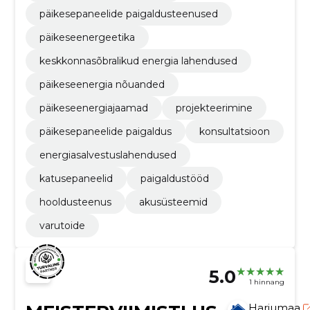
päikesepaneelide paigaldusteenused
päikeseenergeetika
keskkonnasõbralikud energia lahendused
päikeseenergia nõuanded
päikeseenergiajaamad
projekteerimine
päikesepaneelide paigaldus
konsultatsioon
energiasalvestuslahendused
katusepaneelid
paigaldustööd
hooldusteenus
akusüsteemid
varutoide
5.0
1 hinnang
Harjumaa