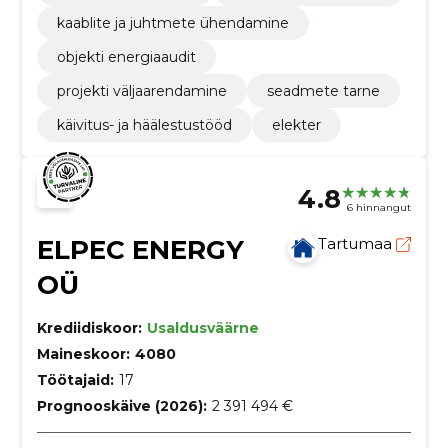
kaablite ja juhtmete ühendamine
objekti energiaaudit
projekti väljaarendamine
seadmete tarne
käivitus- ja häälestustööd
elekter
4.8
6 hinnangut
ELPEC ENERGY
Tartumaa
OÜ
Krediidiskoor:
Usaldusväärne
Maineskoor:
4080
Töötajaid:
17
Prognooskäive (2026):
2 391 494 €