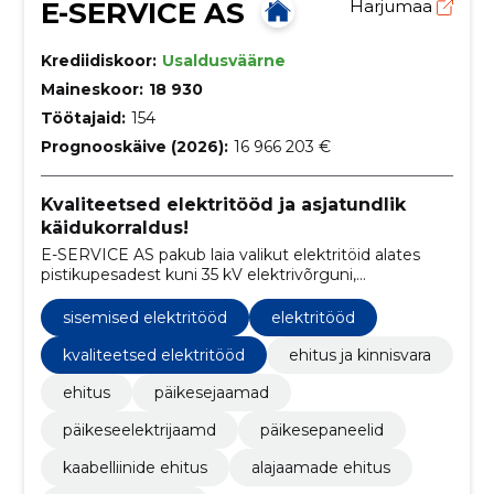
E-SERVICE AS
Harjumaa
Krediidiskoor:
Usaldusväärne
Maineskoor:
18 930
Töötajaid:
154
Prognooskäive (2026):
16 966 203 €
Kvaliteetsed elektritööd ja asjatundlik
käidukorraldus!
E-SERVICE AS pakub laia valikut elektritöid alates
pistikupesadest kuni 35 kV elektrivõrguni,
keskendudes rohelisele mõtteviisile ja päikeseenergia
ning elektriauto laadijate lahendustele.
sisemised elektritööd
elektritööd
kvaliteetsed elektritööd
ehitus ja kinnisvara
ehitus
päikesejaamad
päikeseelektrijaamd
päikesepaneelid
kaabelliinide ehitus
alajaamade ehitus