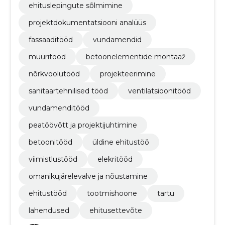
ehituslepingute sõlmimine
projektdokumentatsiooni analüüs
fassaaditööd
vundamendid
müüritööd
betoonelementide montaaž
nõrkvoolutööd
projekteerimine
sanitaartehnilised tööd
ventilatsioonitööd
vundamenditööd
peatöövõtt ja projektijuhtimine
betoonitööd
üldine ehitustöö
viimistlustööd
elekritööd
omanikujärelevalve ja nõustamine
ehitustööd
tootmishoone
tartu
lahendused
ehitusettevõte