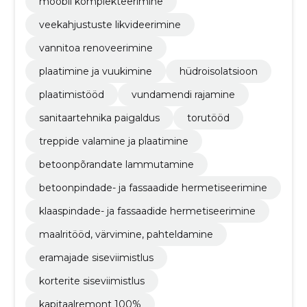
mööbli komplekteerimine
veekahjustuste likvideerimine
vannitoa renoveerimine
plaatimine ja vuukimine
hüdroisolatsioon
plaatimistööd
vundamendi rajamine
sanitaartehnika paigaldus
torutööd
treppide valamine ja plaatimine
betoonpõrandate lammutamine
betoonpindade- ja fassaadide hermetiseerimine
klaaspindade- ja fassaadide hermetiseerimine
maalritööd, värvimine, pahteldamine
eramajade siseviimistlus
korterite siseviimistlus
kapitaalremont 100%