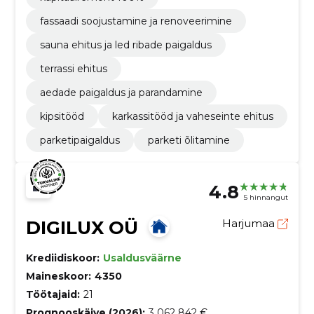
fassaadi soojustamine ja renoveerimine
sauna ehitus ja led ribade paigaldus
terrassi ehitus
aedade paigaldus ja parandamine
kipsitööd
karkassitööd ja vaheseinte ehitus
parketipaigaldus
parketi õlitamine
4.8
5 hinnangut
DIGILUX OÜ
Harjumaa
Krediidiskoor:
Usaldusväärne
Maineskoor:
4350
Töötajaid:
21
Prognooskäive (2026):
3 062 842 €