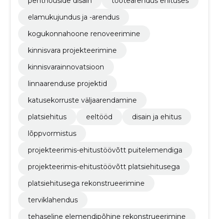
penthouside disain
tootearendus ehituses
elamukujundus ja -arendus
kogukonnahoone renoveerimine
kinnisvara projekteerimine
kinnisvarainnovatsioon
linnaarenduse projektid
katusekorruste väljaarendamine
platsiehitus
eeltööd
disain ja ehitus
lõppvormistus
projekteerimis-ehitustöövõtt puitelemendiga
projekteerimis-ehitustöövõtt platsiehitusega
platsiehitusega rekonstrueerimine
terviklahendus
tehaseline elemendipõhine rekonstrueerimine