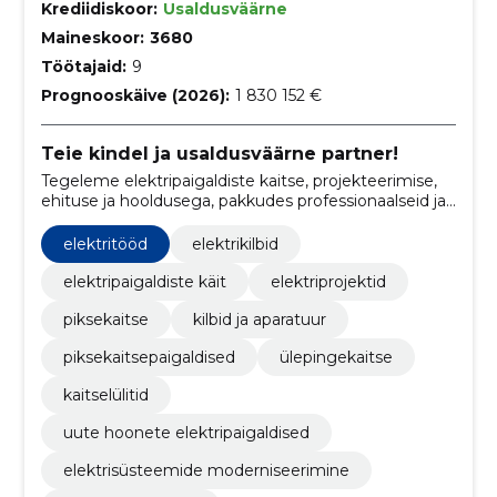
Krediidiskoor:
Usaldusväärne
Maineskoor:
3680
Töötajaid:
9
Prognooskäive (2026):
1 830 152 €
Teie kindel ja usaldusväärne partner!
Tegeleme elektripaigaldiste kaitse, projekteerimise,
ehituse ja hooldusega, pakkudes professionaalseid ja
usaldusväärseid lahendusi klientidele.
elektritööd
elektrikilbid
elektripaigaldiste käit
elektriprojektid
piksekaitse
kilbid ja aparatuur
piksekaitsepaigaldised
ülepingekaitse
kaitselülitid
uute hoonete elektripaigaldised
elektrisüsteemide moderniseerimine