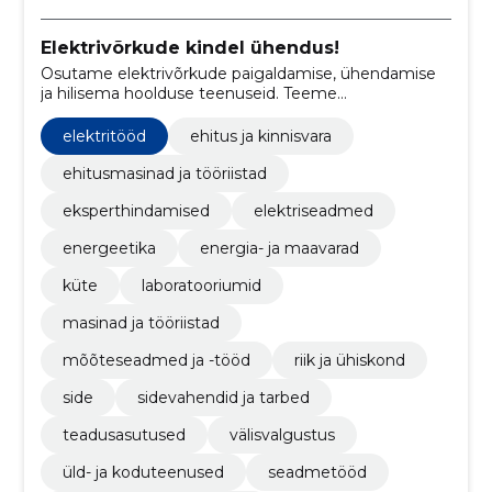
Elektrivõrkude kindel ühendus!
Osutame elektrivõrkude paigaldamise, ühendamise
ja hilisema hoolduse teenuseid. Teeme
elektriseadmete, alajaamade, jaotuskilpide jms
ühendamise. millele järgneb elektritööde lubade
elektritööd
ehitus ja kinnisvara
kinnitamine.
ehitusmasinad ja tööriistad
eksperthindamised
elektriseadmed
energeetika
energia- ja maavarad
küte
laboratooriumid
masinad ja tööriistad
mõõteseadmed ja -tööd
riik ja ühiskond
side
sidevahendid ja tarbed
teadusasutused
välisvalgustus
üld- ja koduteenused
seadmetööd