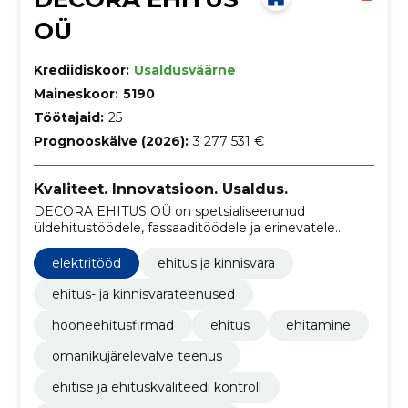
OÜ
Krediidiskoor:
Usaldusväärne
Maineskoor:
5190
Töötajaid:
25
Prognooskäive (2026):
3 277 531 €
Kvaliteet. Innovatsioon. Usaldus.
DECORA EHITUS OÜ on spetsialiseerunud
üldehitustöödele, fassaaditöödele ja erinevatele
ehituslahendustele, pakkudes mitmekülgseid
teenuseid alates vundamendist kuni viimistluseni.
elektritööd
ehitus ja kinnisvara
ehitus- ja kinnisvarateenused
hooneehitusfirmad
ehitus
ehitamine
omanikujärelevalve teenus
ehitise ja ehituskvaliteedi kontroll