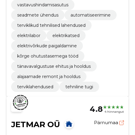
vastavushindamisasutus
seadmete ühendus
automatiseerimine
terviklikud tehnilised lahendused
elektrilabor
elektrikatsed
elektrivõrkude paigaldamine
kõrge ohutustasemega tööd
tänavavalgustuse ehitus ja hooldus
alajaamade remont ja hooldus
terviklahendused
tehniline tugi
4.8
4 hinnangut
JETMAR OÜ
Pärnumaa