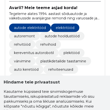
Avarii? Meie teeme asjad korda!
Tegeleme alates 1994. aastast sõiduautode ja
väikebusside avariijärgse remondi ning varuosade ja
tarvikute müügiga.
autode elektritööd
elektritööd
autoremont
autode hooldustööd
rehvitööd
rehvihoid
kerevenitus autorobotil
plekitööd
värvimine
plastikdetailide taastamine
auto keretööd
rehviteenused
rehvihoidmise lahendused
Hindame teie privaatsust
sõiduki hooldustööd
autode elektriremont
Kasutame küpsiseid teie sirvimiskogemuse
plekkide eemaldamine autodel
täiustamiseks, isikupärastatud reklaamide või sisu
pakkumiseks ja oma liikluse analüüsimiseks. Kui
sõiduki värvimisteenused
klõpsate "nõustu kõigiga", nõustute kõikide meie