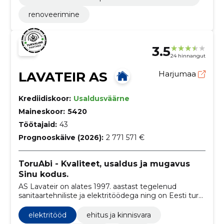
renoveerimine
3.5
24 hinnangut
LAVATEIR AS
Harjumaa
Krediidiskoor:
Usaldusväärne
Maineskoor:
5420
Töötajaid:
43
Prognooskäive (2026):
2 771 571 €
ToruAbi - Kvaliteet, usaldus ja mugavus
Sinu kodus.
AS Lavateir on alates 1997. aastast tegelenud
sanitaartehniliste ja elektritöödega ning on Eesti turul
tuntud kaubamärgi ToruAbi all, pakkudes
usaldusväärseid ja professionaalseid lahendusi.
elektritööd
ehitus ja kinnisvara