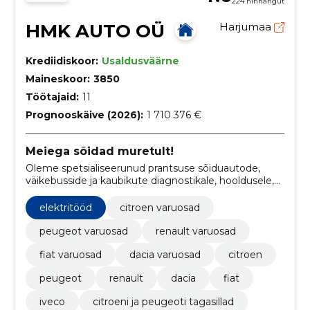
224 hinnangut
HMK AUTO OÜ
Harjumaa
Krediidiskoor:
Usaldusväärne
Maineskoor:
3850
Töötajaid:
11
Prognooskäive (2026):
1 710 376 €
Meiega sõidad muretult!
Oleme spetsialiseerunud prantsuse sõiduautode,
väikebusside ja kaubikute diagnostikale, hooldusele,
remondile ning originaal- ja järelturu varuosade
müügile.
elektritööd
citroen varuosad
peugeot varuosad
renault varuosad
fiat varuosad
dacia varuosad
citroen
peugeot
renault
dacia
fiat
iveco
citroeni ja peugeoti tagasillad