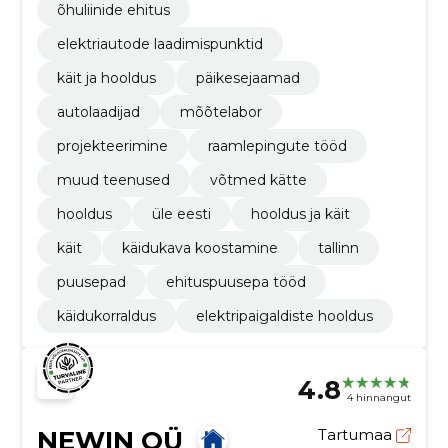
õhuliinide ehitus
elektriautode laadimispunktid
käit ja hooldus
päikesejaamad
autolaadijad
mõõtelabor
projekteerimine
raamlepingute tööd
muud teenused
võtmed kätte
hooldus
üle eesti
hooldus ja käit
käit
käidukava koostamine
tallinn
puusepad
ehituspuusepa tööd
käidukorraldus
elektripaigaldiste hooldus
4.8
4 hinnangut
NEWIN OÜ
Tartumaa