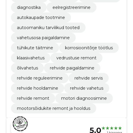
diagnostika
eelregistreerimine
autokaupade tootmine
autoomaniku tarvilikud tooted
vahetusosa paigaldamine
tühikute täitmine
korrosioonitõrje töötlus
klaasivahetus
vedrustuse remont
õlivahetus
rehvide paigaldamine
rehvide reguleerimine
rehvide servis
rehvide hooldamine
rehvide vahetus
rehvide remont
motori diagnoosimine
mootorsõidukite remont ja hooldus
5.0
1 hinnang