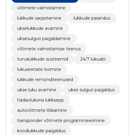
võtmete valmistamine
lukkude sarjastamine
lukkude parandus
ukselukkude avamine
uksesulguri paigaldamine
võtmete valmistamise teenus
turvalukkude süsteemid
24/7 lukuabi
lukuseeriate loomine
lukkude remonditeenused
ukse luku avamine
ukse sulguri paigaldus
hädaolukorra lukksepp
autovõtmete lõikamine
transponder võtmete programmeerimine
koodlukkude paigaldus