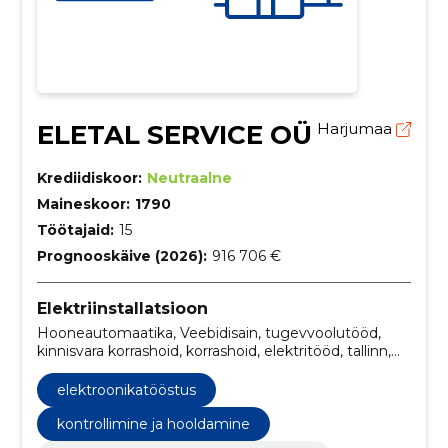
ELETAL SERVICE OÜ
Harjumaa
Krediidiskoor:
Neutraalne
Maineskoor:
1790
Töötajaid:
15
Prognooskäive (2026):
916 706 €
Elektriinstallatsioon
Hooneautomaatika, Veebidisain, tugevvoolutööd,
kinnisvara korrashoid, korrashoid, elektritööd, tallinn,
nordecon as, Ehitus, Kinnisvarahooldus
elektroonikatööstus
kontrollimine ja hooldamine