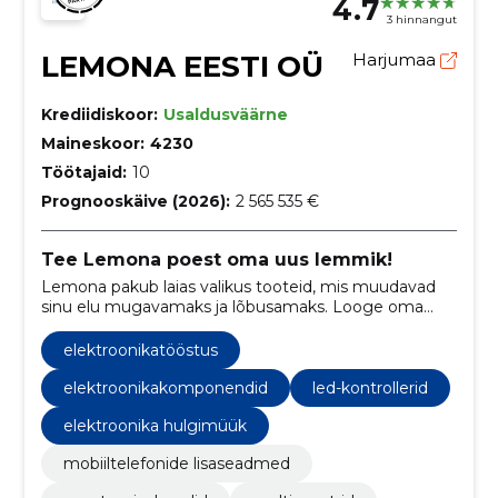
4.7
3 hinnangut
LEMONA EESTI OÜ
Harjumaa
Krediidiskoor:
Usaldusväärne
Maineskoor:
4230
Töötajaid:
10
Prognooskäive (2026):
2 565 535 €
Tee Lemona poest oma uus lemmik!
Lemona pakub laias valikus tooteid, mis muudavad
sinu elu mugavamaks ja lõbusamaks. Looge oma
unikaalne elustiil ja nautige meie kvaliteetseid ja
stiilseid tooteid!
elektroonikatööstus
elektroonikakomponendid
led-kontrollerid
elektroonika hulgimüük
mobiiltelefonide lisaseadmed