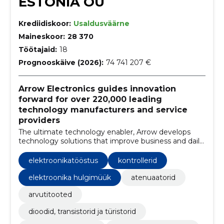
ESTONIA OÜ
Krediidiskoor:
Usaldusväärne
Maineskoor:
28 370
Töötajaid:
18
Prognooskäive (2026):
74 741 207 €
Arrow Electronics guides innovation
forward for over 220,000 leading
technology manufacturers and service
providers
The ultimate technology enabler, Arrow develops
technology solutions that improve business and daily
life
elektroonikatööstus
kontrollerid
elektroonika hulgimüük
atenuaatorid
arvutitooted
dioodid, transistorid ja türistorid