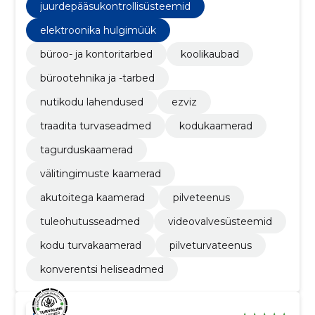
veekindlaid rõivaid, mis hoiavad sind kuivas iga
juurdepääsukontrollisüsteemid
ilmaga.
elektroonika hulgimüük
büroo- ja kontoritarbed
koolikaubad
bürootehnika ja -tarbed
nutikodu lahendused
ezviz
traadita turvaseadmed
kodukaamerad
tagurduskaamerad
välitingimuste kaamerad
akutoitega kaamerad
pilveteenus
tuleohutusseadmed
videovalvesüsteemid
kodu turvakaamerad
pilveturvateenus
konverentsi heliseadmed