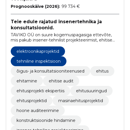
Prognooskäive (2026):
99 734 €
Teie edule rajatud insenertehnika ja
konsultatsioonid.
TAVIKO OÜ on suure kogemuspagasiga ettevõte,
mis pakub insener-tehnilist projekteerimist, ehitise
auditit ning ettevõtlusalast konsultatsiooni
elektroonikaprojektid
tehniline inspektsioon
õigus- ja konsultatsiooniteenused
ehitus
ehitamine
ehitise audit
ehitusprojekti ekspertiis
ehitusuuringud
ehitusprojektid
masinaehitusprojektid
hoone auditeerimine
konstruktsioonide hindamine