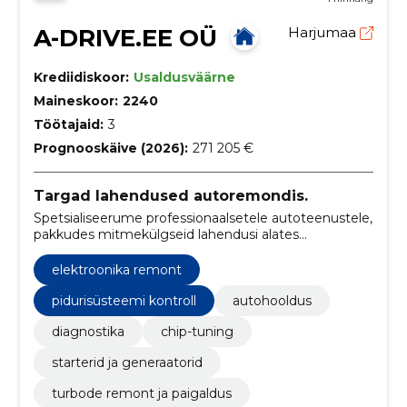
A-DRIVE.EE OÜ
Harjumaa
Krediidiskoor:
Usaldusväärne
Maineskoor:
2240
Töötajaid:
3
Prognooskäive (2026):
271 205 €
Targad lahendused autoremondis.
Spetsialiseerume professionaalsetele autoteenustele,
pakkudes mitmekülgseid lahendusi alates
autohooldusest ja kliimasüsteemide remondist kuni
elektroonika paranduseni.
elektroonika remont
pidurisüsteemi kontroll
autohooldus
diagnostika
chip-tuning
starterid ja generaatorid
turbode remont ja paigaldus