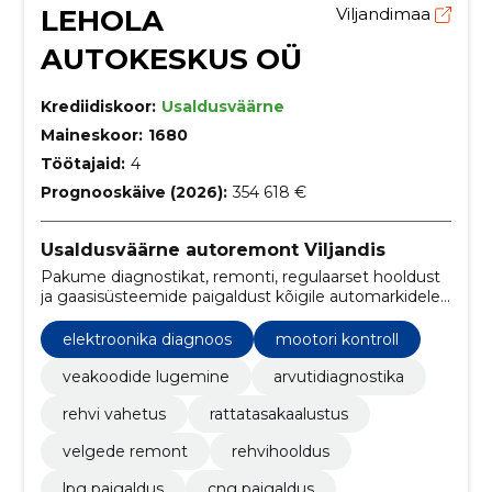
LEHOLA
Viljandimaa
AUTOKESKUS OÜ
Krediidiskoor:
Usaldusväärne
Maineskoor:
1680
Töötajaid:
4
Prognooskäive (2026):
354 618 €
Usaldusväärne autoremont Viljandis
Pakume diagnostikat, remonti, regulaarset hooldust
ja gaasisüsteemide paigaldust kõigile automarkidele.
Kiire teenindus ja varuosade paigaldus, et teie sõiduk
püsiks töökorras ja turvaline.
elektroonika diagnoos
mootori kontroll
veakoodide lugemine
arvutidiagnostika
rehvi vahetus
rattatasakaalustus
velgede remont
rehvihooldus
lpg paigaldus
cng paigaldus