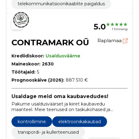
telekommunikatsioonikaablite paigaldus
5.0
1 hinnang
CONTRAMARK OÜ
Raplamaa
Krediidiskoor:
Usaldusväärne
Maineskoor:
2630
Töötajaid:
5
Prognooskäive (2026):
887 510 €
Usaldage meid oma kaubavedudes!
Pakume usaldusväärset ja kiiret kaubavedu
maanteel. Meie teenused on taskukohased ja
vastavad kõrgetele standarditele.
kontrollimine
elektroonikakaubad
transpordi- ja kullerteenused