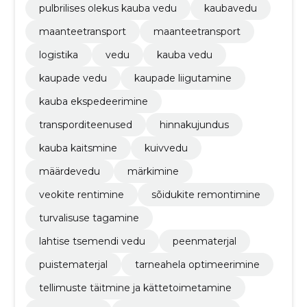
pulbrilises olekus kauba vedu
kaubavedu
maanteetransport
maanteetransport
logistika
vedu
kauba vedu
kaupade vedu
kaupade liigutamine
kauba ekspedeerimine
transporditeenused
hinnakujundus
kauba kaitsmine
kuivvedu
määrdevedu
märkimine
veokite rentimine
sõidukite remontimine
turvalisuse tagamine
lahtise tsemendi vedu
peenmaterjal
puistematerjal
tarneahela optimeerimine
tellimuste täitmine ja kättetoimetamine