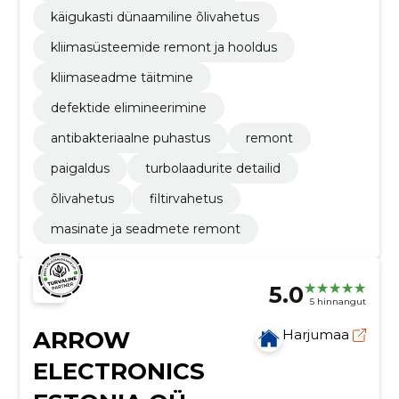
käigukasti dünaamiline õlivahetus
kliimasüsteemide remont ja hooldus
kliimaseadme täitmine
defektide elimineerimine
antibakteriaalne puhastus
remont
paigaldus
turbolaadurite detailid
õlivahetus
filtirvahetus
masinate ja seadmete remont
5.0
5 hinnangut
ARROW
Harjumaa
ELECTRONICS