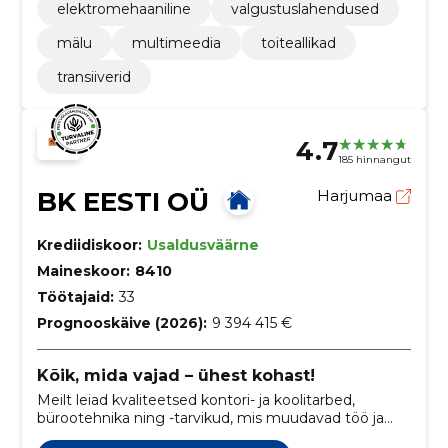
elektromehaaniline
valgustuslahendused
mälu
multimeedia
toiteallikad
transiiverid
4.7
185 hinnangut
BK EESTI OÜ
Harjumaa
Krediidiskoor:
Usaldusväärne
Maineskoor:
8410
Töötajaid:
33
Prognooskäive (2026):
9 394 415 €
Kõik, mida vajad – ühest kohast!
Meilt leiad kvaliteetsed kontori- ja koolitarbed,
bürootehnika ning -tarvikud, mis muudavad töö ja
õppimise lihtsamaks. Lisaks pakume laia valikut