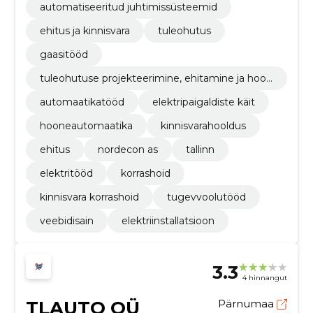
automatiseeritud juhtimissüsteemid
ehitus ja kinnisvara
tuleohutus
gaasitööd
tuleohutuse projekteerimine, ehitamine ja hool
damine
automaatikatööd
elektripaigaldiste käit
hooneautomaatika
kinnisvarahooldus
ehitus
nordecon as
tallinn
elektritööd
korrashoid
kinnisvara korrashoid
tugevvoolutööd
veebidisain
elektriinstallatsioon
3.3
4 hinnangut
TLAUTO OÜ
Pärnumaa