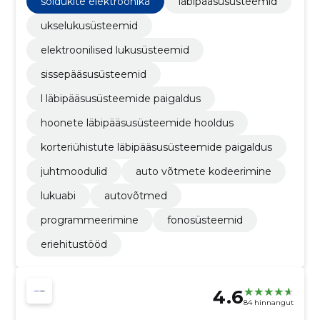
sõidukite elektroonika
läbipääsusüsteemid
ukselukusüsteemid
elektroonilised lukusüsteemid
sissepääsusüsteemid
l läbipääsusüsteemide paigaldus
hoonete läbipääsusüsteemide hooldus
korteriühistute läbipääsusüsteemide paigaldus
juhtmoodulid
auto võtmete kodeerimine
lukuabi
autovõtmed
programmeerimine
fonosüsteemid
eriehitustööd
4.6
84 hinnangut