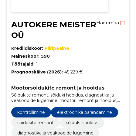
AUTOKERE MEISTER
Harjumaa
OÜ
Krediidiskoor:
Piiripealne
Maineskoor:
590
Töötajaid:
1
Prognooskäive (2026):
45 229 €
Mootorsõidukite remont ja hooldus
Sõidukite remont, sõiduki hooldus, diagnostika ja
veakoodide lugemine, mootori remont ja hooldus,
kere meistriteenused, kliendiabi, Tööriistade
rentimine, kolmandate osapoolte teenused, mootori
kontrollimine
elektroonika parandamine
vahetus, kütusefiltrite vahetus
sõidukite remont
sõiduki hooldus
diagnostika ja veakoodide lugemine