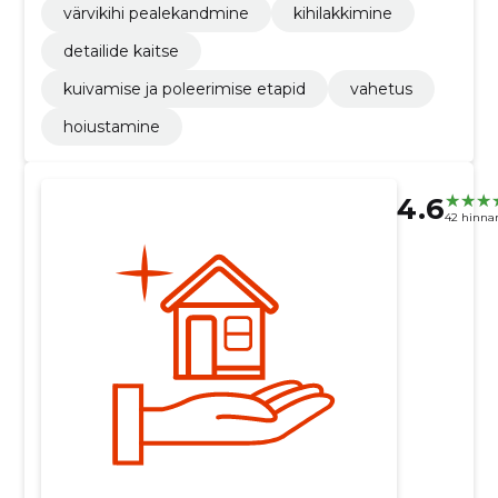
värvikihi pealekandmine
kihilakkimine
detailide kaitse
kuivamise ja poleerimise etapid
vahetus
hoiustamine
4.6
42 hinna