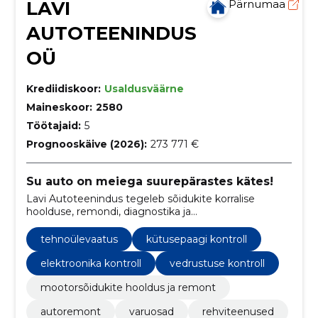
LAVI
Pärnumaa
AUTOTEENINDUS
OÜ
Krediidiskoor:
Usaldusväärne
Maineskoor:
2580
Töötajaid:
5
Prognooskäive (2026):
273 771 €
Su auto on meiega suurepärastes kätes!
Lavi Autoteenindus tegeleb sõidukite korralise
hoolduse, remondi, diagnostika ja
tehnoülevaatusega, lisaks pakub autodele varuosi.
tehnoülevaatus
kütusepaagi kontroll
elektroonika kontroll
vedrustuse kontroll
mootorsõidukite hooldus ja remont
autoremont
varuosad
rehviteenused