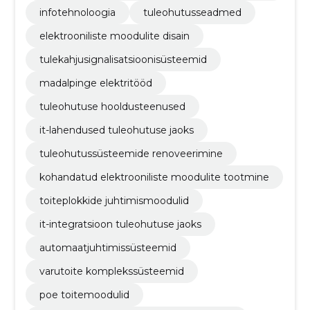
damine
infotehnoloogia
tuleohutusseadmed
elektrooniliste moodulite disain
tulekahjusignalisatsioonisüsteemid
madalpinge elektritööd
tuleohutuse hooldusteenused
it-lahendused tuleohutuse jaoks
tuleohutussüsteemide renoveerimine
kohandatud elektrooniliste moodulite tootmine
toiteplokkide juhtimismoodulid
it-integratsioon tuleohutuse jaoks
automaatjuhtimissüsteemid
varutoite komplekssüsteemid
poe toitemoodulid