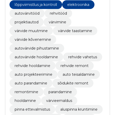
meie parima, et pakkuda kõrgeima kvaliteediga
lõppviimistlus ja kontroll
elektroonika
teenuste paketti.
autovärvitööd
rehvitööd
projektiautod
värvimine
värvide muutmine
värvide taastamine
värvide kõvenemine
autovärvide pihustamine
autovärvide hooldamine
rehvide vahetus
rehvide hooldamine
rehvide remont
auto projekteerimine
auto teisaldamine
auto parandamine
sõidukite remont
remontimine
parandamine
hooldamine
värvieemaldus
pinna ettevalmistus
aluspinna kruntimine