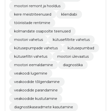
mootori remont ja hooldus
kere meistriteenused
kliendiabi
tööriistade rentimine
kolmandate osapoolte teenused
mootori vahetus
kütusefiltrite vahetus
kütusepumpade vahetus
kütusepumbad
kütusefiltri vahetus
mootori ülevaatus
mootori eemaldamine
diagnostika
veakoodi lugemine
veakoodide tõlgendamine
veakoodide parandamine
veakoodide kustutamine
diagnostikaseadmete kasutamine