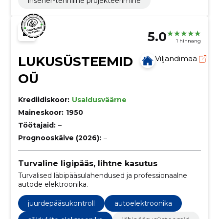
insener-tehniline projekteerimine
5.0
1 hinnang
LUKUSÜSTEEMID
Viljandimaa
OÜ
Krediidiskoor:
Usaldusväärne
Maineskoor:
1950
Töötajaid:
–
Prognooskäive (2026):
–
Turvaline ligipääs, lihtne kasutus
Turvalised läbipääsulahendused ja professionaalne
autode elektroonika.
juurdepääsukontroll
autoelektroonika