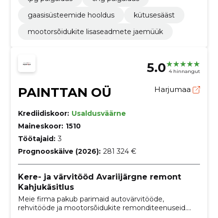
gaasisüsteemide hooldus
kütusesääst
mootorsõidukite lisaseadmete jaemüük
5.0
4 hinnangut
PAINTTAN OÜ
Harjumaa
Krediidiskoor:
Usaldusväärne
Maineskoor:
1510
Töötajaid:
3
Prognooskäive (2026):
281 324 €
Kere- ja värvitööd Avariijärgne remont
Kahjukäsitlus
Meie firma pakub parimaid autovärvitööde,
rehvitööde ja mootorsõidukite remonditeenuseid.
Oleme spetsialiseerunud projektiautodele ja teeme