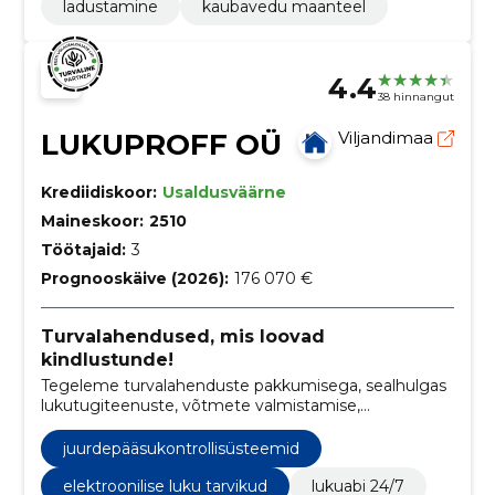
ladustamine
kaubavedu maanteel
4.4
38 hinnangut
LUKUPROFF OÜ
Viljandimaa
Krediidiskoor:
Usaldusväärne
Maineskoor:
2510
Töötajaid:
3
Prognooskäive (2026):
176 070 €
Turvalahendused, mis loovad
kindlustunde!
Tegeleme turvalahenduste pakkumisega, sealhulgas
lukutugiteenuste, võtmete valmistamise,
lukustussüsteemide hoolduse ja paigalduse ning
ukse sulguritega.
juurdepääsukontrollisüsteemid
elektroonilise luku tarvikud
lukuabi 24/7