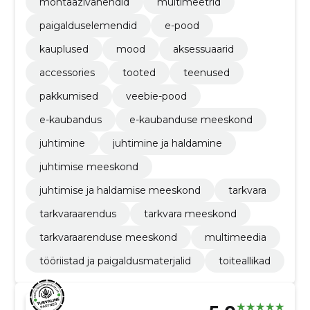
montaazivahendid
multimeetrid
paigalduselemendid
e-pood
kauplused
mood
aksessuaarid
accessories
tooted
teenused
pakkumised
veebie-pood
e-kaubandus
e-kaubanduse meeskond
juhtimine
juhtimine ja haldamine
juhtimise meeskond
juhtimise ja haldamise meeskond
tarkvara
tarkvaraarendus
tarkvara meeskond
tarkvaraarenduse meeskond
multimeedia
tööriistad ja paigaldusmaterjalid
toiteallikad