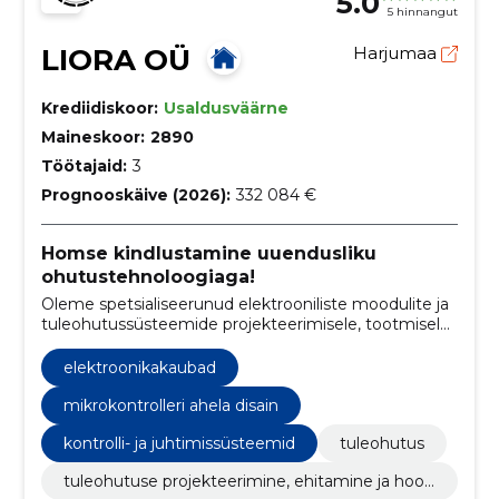
5.0
5 hinnangut
LIORA OÜ
Harjumaa
Krediidiskoor:
Usaldusväärne
Maineskoor:
2890
Töötajaid:
3
Prognooskäive (2026):
332 084 €
Homse kindlustamine uuendusliku
ohutustehnoloogiaga!
Oleme spetsialiseerunud elektrooniliste moodulite ja
tuleohutussüsteemide projekteerimisele, tootmisele
ja hooldusele, tagades kvaliteetsed standardid ja
klientide rahulolu.
elektroonikakaubad
mikrokontrolleri ahela disain
kontrolli- ja juhtimissüsteemid
tuleohutus
tuleohutuse projekteerimine, ehitamine ja hool