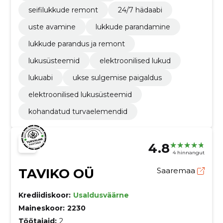
seifilukkude remont
24/7 hädaabi
uste avamine
lukkude parandamine
lukkude parandus ja remont
lukusüsteemid
elektroonilised lukud
lukuabi
ukse sulgemise paigaldus
elektroonilised lukusüsteemid
kohandatud turvaelemendid
4.8
4 hinnangut
TAVIKO OÜ
Saaremaa
Krediidiskoor:
Usaldusväärne
Maineskoor:
2230
Töötajaid:
2