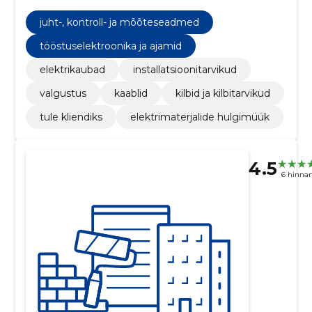
KAABLID, JUHT-, KONTROLL- JA MÕÕTESEADMED,
TÖÖSTUSELEKTROONIKA JA AJAMID, KILBID JA
juht-, kontroll- ja mõõteseadmed
KILBITARVIKUD, Tule kliendiks
tööstuselektroonika ja ajamid
elektrikaubad
installatsioonitarvikud
valgustus
kaablid
kilbid ja kilbitarvikud
tule kliendiks
elektrimaterjalide hulgimüük
4.5
6 hinna