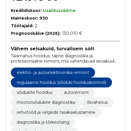
Krediidiskoor:
Usaldusväärne
Maineskoor:
930
Töötajaid:
2
Prognooskäive (2026):
130 010 €
Vähem seisakuid, turvalisem sõit
Täismahus hooldus, täpne diagnostika ja
professionaalne remont, mis vähendavad seisakuid
ning pikendavad sõiduki eluiga.
elektro- ja autoelektroonika remont
regulaarne hooldus (sõiduki hoolduskontroll)
sõidukite hooldus
autoremont
mootorsõidukite diagnostika
õlivahetus
rehvitööd ja velgede tasakaalustamine
diagnostika ja tõrkeotsing