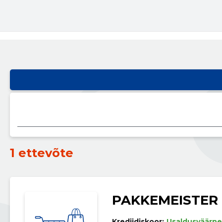
1 ettevõte
PAKKEMEISTER
Krediidiskoor:
Usaldusväärne