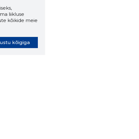
seks,
ma liikluse
ute kõikide meie
ustu kõigiga
oki laiendus ütleb Sulle, mis
eebilehel Sa parajasti viibid ja
ldusväärne see firma täna on.
 LAIENDUS ALLA