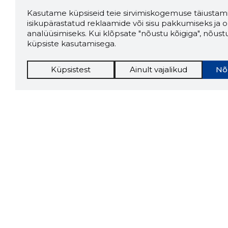
Kasutame küpsiseid teie sirvimiskogemuse täiustami
isikupärastatud reklaamide või sisu pakkumiseks ja o
analüüsimiseks. Kui klõpsate "nõustu kõigiga", nõust
küpsiste kasutamisega.
Küpsistest
Ainult vajalikud
Nõ
Storybo
Storybook
firma v
kui usa
Chrome laiendus
LAADI