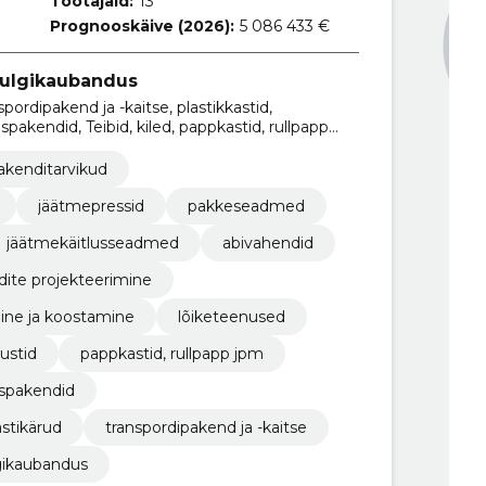
Töötajaid:
13
Prognooskäive (2026):
5 086 433 €
ulgikaubandus
pordipakend ja -kaitse, plastikkastid,
uspakendid, Teibid, kiled, pappkastid, rullpapp
ika, lõiketeenused
akenditarvikud
jäätmepressid
pakkeseadmed
jäätmekäitlusseadmed
abivahendid
ite projekteerimine
ine ja koostamine
lõiketeenused
rustid
pappkastid, rullpapp jpm
uspakendid
astikärud
transpordipakend ja -kaitse
ikaubandus