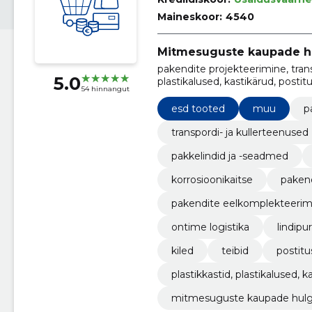
Maineskoor:
4540
Mitmesuguste kaupade h
pakendite projekteerimine, trans
5.0
plastikalused, kastikärud, postit
54 hinnangut
jpm, lindipurustid, ontime logist
esd tooted
muu
p
transpordi- ja kullerteenused
pakkelindid ja -seadmed
korrosioonikaitse
pakend
pakendite eelkomplekteerim
ontime logistika
lindipu
kiled
teibid
postit
plastikkastid, plastikalused, k
mitmesuguste kaupade hulg