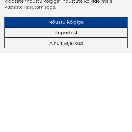
klõpsate "nõustu kõigiga", nõustute kõikide meie
küpsiste kasutamisega.
Nõustu kõigiga
Küpsistest
Ainult vajalikud
Storybook
Chrome laiendus
Storybooki laiendus ütleb Sulle, mis firma
veebilehel Sa parajasti viibid ja kui usaldusväärne
see firma täna on.
LAADI LAIENDUS ALLA