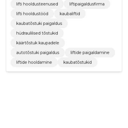
lifti hooldusteenused
liftipaigaldusfirma
lifti hooldustööd
kaubaliftid
kaubatõstuki paigaldus
hüdraulilised tõstukid
käärtõstuk kaupadele
autotõstuki paigaldus
liftide paigaldamine
liftide hooldamine
kaubatõstukid