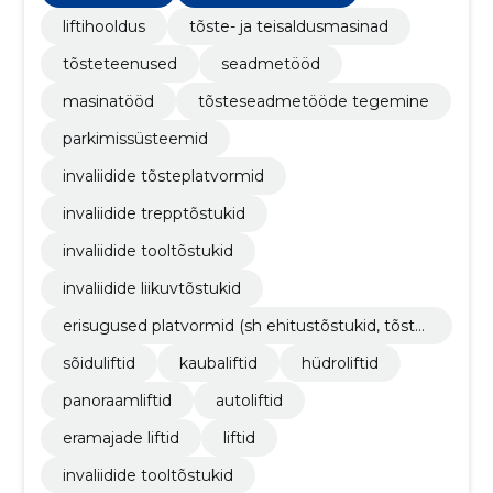
liftihooldus
tõste- ja teisaldusmasinad
tõsteteenused
seadmetööd
masinatööd
tõsteseadmetööde tegemine
parkimissüsteemid
invaliidide tõsteplatvormid
invaliidide trepptõstukid
invaliidide tooltõstukid
invaliidide liikuvtõstukid
erisugused platvormid (sh ehitustõstukid, tõstel
auad, käärtõstukid jne)
sõiduliftid
kaubaliftid
hüdroliftid
panoraamliftid
autoliftid
eramajade liftid
liftid
invaliidide tooltõstukid