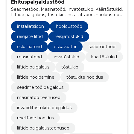
Ehituspaigaldustööd
Seadmetööd, Masinatööd, Invatõstukid, Käärtõstukid,
Liftide paigaldus, Tõstukid, installatsioon, hooldustööd,
liftide hooldamine, tõstukite hooldus
installatsioon
hooldustööd
reisijate liftid
reisijatõstukid
eskalaatorid
eskavaator
seadmetööd
masinatööd
invatõstukid
käärtõstukid
liftide paigaldus
tõstukid
liftide hooldamine
tõstukite hooldus
seadme töö paigaldus
masinatöö teenused
invaliiditõstukite paigaldus
reieliftide hooldus
liftide paigaldusteenused