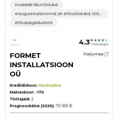
invaliidide liikuvtõstukid
erisugused platvormid (sh ehitustõstukid, tõstel
auad, käärtõstukid jne)
ehituspaigaldustööd
4.3
4 hinnangut
FORMET
Harjumaa
INSTALLATSIOON
OÜ
Krediidiskoor:
Neutraalne
Maineskoor:
-170
Töötajaid:
2
Prognooskäive (2026):
70 953 €