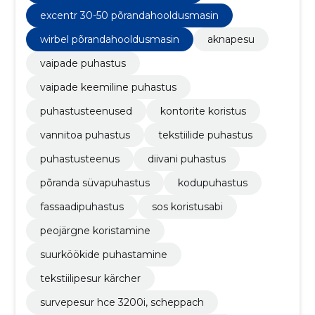
excentr 30-50 põrandahooldusmasin
wirbel põrandahooldusmasin
aknapesu
vaipade puhastus
vaipade keemiline puhastus
puhastusteenused
kontorite koristus
vannitoa puhastus
tekstiilide puhastus
puhastusteenus
diivani puhastus
põranda süvapuhastus
kodupuhastus
fassaadipuhastus
sos koristusabi
peojärgne koristamine
suurköökide puhastamine
tekstiilipesur kärcher
survepesur hce 3200i, scheppach