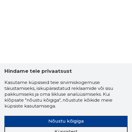
Hindame teie privaatsust
Kasutame küpsiseid teie sirvimiskogemuse
täiustamiseks, isikupärastatud reklaamide või sisu
pakkumiseks ja oma liikluse analüüsimiseks. Kui
klõpsate "nõustu kõigiga", nõustute kõikide meie
küpsiste kasutamisega.
Nõustu kõigiga
Küpsistest