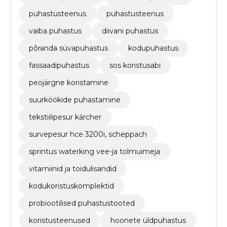
puhastusteenus
puhastusteenus
vaiba puhastus
diivani puhastus
põranda süvapuhastus
kodupuhastus
fassaadipuhastus
sos koristusabi
peojärgne koristamine
suurköökide puhastamine
tekstiilipesur kärcher
survepesur hce 3200i, scheppach
sprintus waterking vee-ja tolmuimeja
vitamiinid ja toidulisandid
kodukoristuskomplektid
probiootilised puhastustooted
koristusteenused
hoonete üldpuhastus