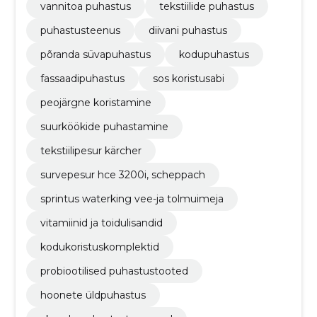
vannitoa puhastus
tekstiilide puhastus
puhastusteenus
diivani puhastus
põranda süvapuhastus
kodupuhastus
fassaadipuhastus
sos koristusabi
peojärgne koristamine
suurköökide puhastamine
tekstiilipesur kärcher
survepesur hce 3200i, scheppach
sprintus waterking vee-ja tolmuimeja
vitamiinid ja toidulisandid
kodukoristuskomplektid
probiootilised puhastustooted
hoonete üldpuhastus