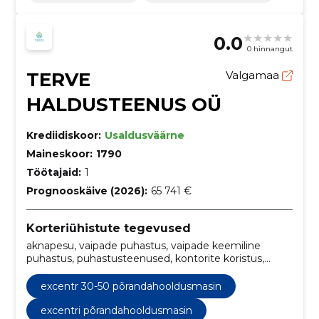
0.0
0 hinnangut
TERVE
Valgamaa
HALDUSTEENUS OÜ
Krediidiskoor:
Usaldusväärne
Maineskoor:
1790
Töötajaid:
1
Prognooskäive (2026):
65 741 €
Korteriühistute tegevused
aknapesu, vaipade puhastus, vaipade keemiline
puhastus, puhastusteenused, kontorite koristus,
vannitoa puhastus, tekstiilide puhastus,
puhastusteenus, diivani puhastus, põranda
excentr 30-50 põrandahooldusmasin
süvapuhastus
excentri põrandahooldusmasin