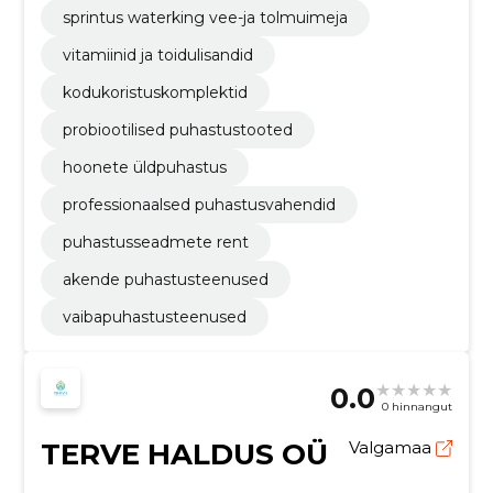
sprintus waterking vee-ja tolmuimeja
vitamiinid ja toidulisandid
kodukoristuskomplektid
probiootilised puhastustooted
hoonete üldpuhastus
professionaalsed puhastusvahendid
puhastusseadmete rent
akende puhastusteenused
vaibapuhastusteenused
0.0
0 hinnangut
TERVE HALDUS OÜ
Valgamaa