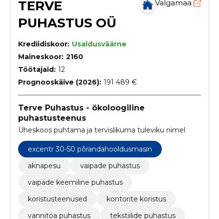
TERVE
Valgamaa
PUHASTUS OÜ
Krediidiskoor:
Usaldusväärne
Maineskoor:
2160
Töötajaid:
12
Prognooskäive (2026):
191 489 €
Terve Puhastus - ökoloogiline
puhastusteenus
Üheskoos puhtama ja tervislikuma tuleviku nimel
excentr 30-50 põrandahooldusmasin
aknapesu
vaipade puhastus
vaipade keemiline puhastus
koristusteenused
kontorite koristus
vannitoa puhastus
tekstiilide puhastus