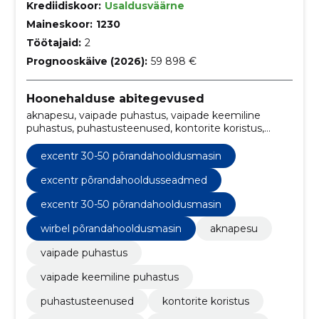
Krediidiskoor:
Usaldusväärne
Maineskoor:
1230
Töötajaid:
2
Prognooskäive (2026):
59 898 €
Hoonehalduse abitegevused
aknapesu, vaipade puhastus, vaipade keemiline
puhastus, puhastusteenused, kontorite koristus,
vannitoa puhastus, tekstiilide puhastus,
puhastusteenus, diivani puhastus, põranda
excentr 30-50 põrandahooldusmasin
süvapuhastus
excentr põrandahooldusseadmed
excentr 30-50 põrandahooldusmasin
wirbel põrandahooldusmasin
aknapesu
vaipade puhastus
vaipade keemiline puhastus
puhastusteenused
kontorite koristus