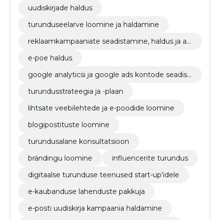
uudiskirjade haldus
turunduseelarve loomine ja haldamine
reklaamkampaaniate seadistamine, haldus ja an
alüüs
e-poe haldus
google analyticsi ja google ads kontode seadist
amine
turundusstrateegia ja -plaan
lihtsate veebilehtede ja e-poodide loomine
blogipostituste loomine
turundusalane konsultatsioon
brändingu loomine
influencerite turundus
digitaalse turunduse teenused start-up'idele
e-kaubanduse lahenduste pakkuja
e-posti uudiskirja kampaania haldamine