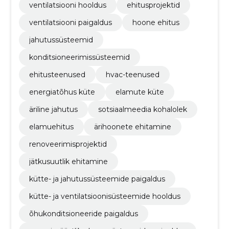
ventilatsiooni hooldus
ehitusprojektid
ventilatsiooni paigaldus
hoone ehitus
jahutussüsteemid
konditsioneerimissüsteemid
ehitusteenused
hvac-teenused
energiatõhus küte
elamute küte
äriline jahutus
sotsiaalmeedia kohalolek
elamuehitus
ärihoonete ehitamine
renoveerimisprojektid
jätkusuutlik ehitamine
kütte- ja jahutussüsteemide paigaldus
kütte- ja ventilatsioonisüsteemide hooldus
õhukonditsioneeride paigaldus