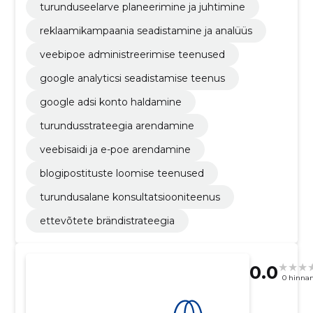
turunduseelarve planeerimine ja juhtimine
reklaamikampaania seadistamine ja analüüs
veebipoe administreerimise teenused
google analyticsi seadistamise teenus
google adsi konto haldamine
turundusstrateegia arendamine
veebisaidi ja e-poe arendamine
blogipostituste loomise teenused
turundusalane konsultatsiooniteenus
ettevõtete brändistrateegia
0.0
0 hinna