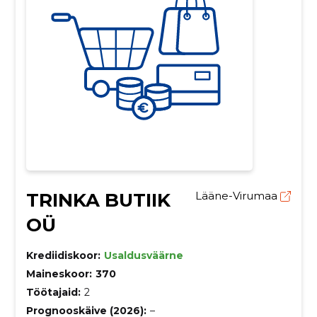
TRINKA BUTIIK
Lääne-Virumaa
OÜ
Krediidiskoor:
Usaldusväärne
Maineskoor:
370
Töötajaid:
2
Prognooskäive (2026):
–