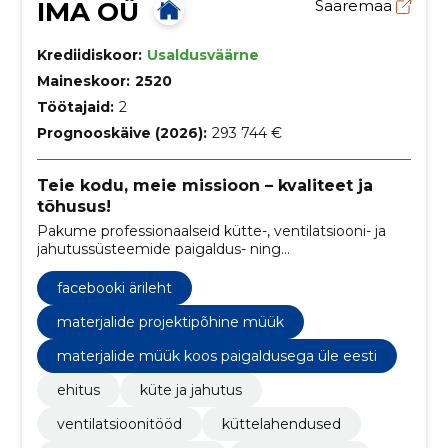
IMA OÜ
Saaremaa
Krediidiskoor:
Usaldusväärne
Maineskoor:
2520
Töötajaid:
2
Prognooskäive (2026):
293 744 €
Teie kodu, meie missioon – kvaliteet ja
tõhusus!
Pakume professionaalseid kütte-, ventilatsiooni- ja
jahutussüsteemide paigaldus- ning
hooldusteenuseid, keskendudes energiatõhususele ja
jätkusuutlikkusele.
facebooki ärileht
materjalide projektipõhine müük
materjalide müük koos paigaldusega üle eesti
ehitus
küte ja jahutus
ventilatsioonitööd
küttelahendused