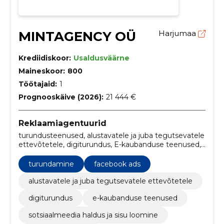
MINTAGENCY OÜ
Harjumaa
Krediidiskoor:
Usaldusväärne
Maineskoor:
800
Töötajaid:
1
Prognooskäive (2026):
21 444 €
Reklaamiagentuurid
turundusteenused, alustavatele ja juba tegutsevatele
ettevõtetele, digiturundus, E-kaubanduse teenused,
sotsiaalmeedia haldus ja sisu loomine, Uudiskirjade
Haldus, Turunduseelarve Loomine ja Haldamine,
turundamine
facebook ads
Reklaamkampaaniate Seadistamine, Haldus ja
Analüüs, E-poe Haldus, Google Analyticsi ja Google
alustavatele ja juba tegutsevatele ettevõtetele
Ads Kontode Seadistamine
digiturundus
e-kaubanduse teenused
sotsiaalmeedia haldus ja sisu loomine