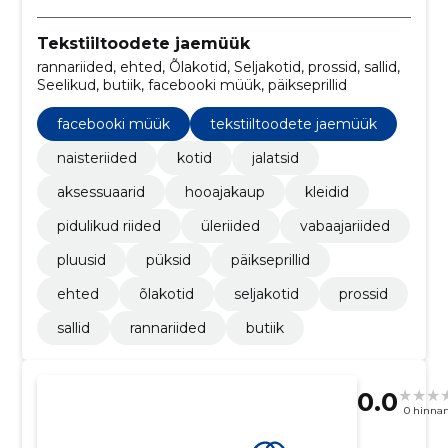
Tekstiiltoodete jaemüük
rannariided, ehted, Õlakotid, Seljakotid, prossid, sallid,
Seelikud, butiik, facebooki müük, päikseprillid
facebooki müük
tekstiiltoodete jaemüük
naisteriided
kotid
jalatsid
aksessuaarid
hooajakaup
kleidid
pidulikud riided
üleriided
vabaajariided
pluusid
püksid
päikseprillid
ehted
õlakotid
seljakotid
prossid
sallid
rannariided
butiik
0.0
0 hinna