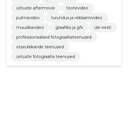
ürituste aftermovie
tootevideo
pulmavideo
turundus ja reklaamivideo
muusikavideo
graafika ja gfx
üle eesti
professionaalsed fotograafiateenused
otseülekande teenused
ürituste fotograafia teenused