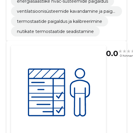
energiasäästlike hvac-süsteemide paigaldus
ventilatsioonisüsteemide kavandamine ja paigal
dus
termostaatide paigaldus ja kalibreerimine
nutikate termostaatide seadistamine
0.0
0 hinna