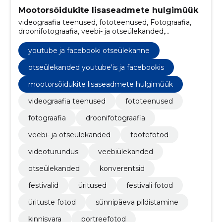
Mootorsõidukite lisaseadmete hulgimüük
videograafia teenused, fototeenused, Fotograafia,
droonifotograafia, veebi- ja otseülekanded,
tootefotod, videoturundus, veebiülekanded,
otseülekanded, youtube ja facebooki otseülekanne
youtube ja facebooki otseülekanne
otseülekanded youtube'is ja facebookis
mootorsõidukite lisaseadmete hulgimüük
videograafia teenused
fototeenused
fotograafia
droonifotograafia
veebi- ja otseülekanded
tootefotod
videoturundus
veebiülekanded
otseülekanded
konverentsid
festivalid
üritused
festivali fotod
ürituste fotod
sünnipäeva pildistamine
kinnisvara
portreefotod