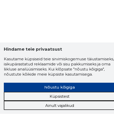
Hindame teie privaatsust
Kasutame küpsiseid teie sirvimiskogemuse täiustamiseks,
isikupärastatud reklaamide või sisu pakkumiseks ja oma
Storybook
liikluse analüüsimiseks. Kui klõpsate "nõustu kõigiga",
Chrome laiendus
nõustute kõikide meie küpsiste kasutamisega.
Storybooki laiendus ütleb Sulle, mis firma
Nõustu kõigiga
veebilehel Sa parajasti viibid ja kui usaldusväärne
see firma täna on.
LAADI LAIENDUS ALLA
Küpsistest
Ainult vajalikud