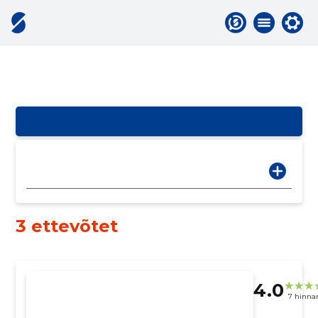
3 ettevõtet
4.0
7 hinna