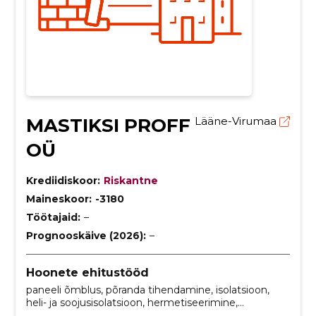
MASTIKSI PROFF
Lääne-Virumaa
OÜ
Krediidiskoor:
Riskantne
Maineskoor:
-3180
Töötajaid:
–
Prognooskäive (2026):
–
Hoonete ehitustööd
paneeli õmblus, põranda tihendamine, isolatsioon,
heli- ja soojusisolatsioon, hermetiseerimine,
läbiviikude vuukimine, vuukide tihendamine, vuukide