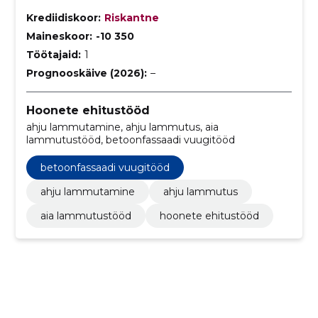
Krediidiskoor:
Riskantne
Maineskoor:
-10 350
Töötajaid:
1
Prognooskäive (2026):
–
Hoonete ehitustööd
ahju lammutamine, ahju lammutus, aia
lammutustööd, betoonfassaadi vuugitööd
betoonfassaadi vuugitööd
ahju lammutamine
ahju lammutus
aia lammutustööd
hoonete ehitustööd