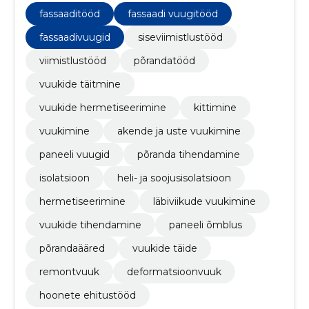
täide, deformatsioonvuuk, remontvuuk
fassaaditööd
fassaadi vuugitööd
fassaadivuugid
siseviimistlustööd
viimistlustööd
põrandatööd
vuukide täitmine
vuukide hermetiseerimine
kittimine
vuukimine
akende ja uste vuukimine
paneeli vuugid
põranda tihendamine
isolatsioon
heli- ja soojusisolatsioon
hermetiseerimine
läbiviikude vuukimine
vuukide tihendamine
paneeli õmblus
põrandaääred
vuukide täide
remontvuuk
deformatsioonvuuk
hoonete ehitustööd