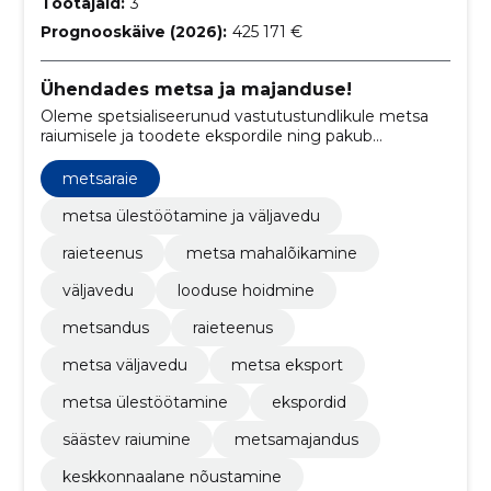
Töötajaid:
3
Prognooskäive (2026):
425 171 €
Ühendades metsa ja majanduse!
Oleme spetsialiseerunud vastutustundlikule metsa
raiumisele ja toodete ekspordile ning pakub
finantsteenuseid.
metsaraie
metsa ülestöötamine ja väljavedu
raieteenus
metsa mahalõikamine
väljavedu
looduse hoidmine
metsandus
raieteenus
metsa väljavedu
metsa eksport
metsa ülestöötamine
ekspordid
säästev raiumine
metsamajandus
keskkonnaalane nõustamine