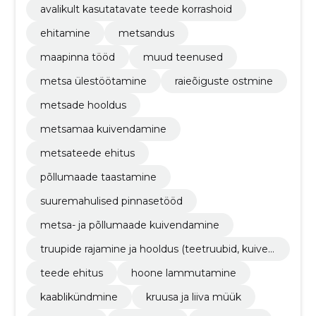
avalikult kasutatavate teede korrashoid
ehitamine
metsandus
maapinna tööd
muud teenused
metsa ülestöötamine
raieõiguste ostmine
metsade hooldus
metsamaa kuivendamine
metsateede ehitus
põllumaade taastamine
suuremahulised pinnasetööd
metsa- ja põllumaade kuivendamine
truupide rajamine ja hooldus (teetruubid, kuiven
dustruubid, monteeritavad sillad)
teede ehitus
hoone lammutamine
kaablikündmine
kruusa ja liiva müük