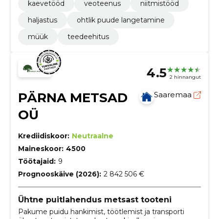
kaevetööd
veoteenus
niitmistööd
haljastus
ohtlik puude langetamine
müük
teedeehitus
4.5
2 hinnangut
PÄRNA METSAD
Saaremaa
OÜ
Krediidiskoor:
Neutraalne
Maineskoor:
4500
Töötajaid:
9
Prognooskäive (2026):
2 842 506 €
Ühtne puitlahendus metsast tooteni
Pakume puidu hankimist, töötlemist ja transporti