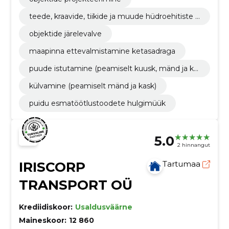
teede, kraavide, tiikide ja muude hüdroehitiste r
ajamine
objektide järelevalve
maapinna ettevalmistamine ketasadraga
puude istutamine (peamiselt kuusk, mänd ja ka
sk)
külvamine (peamiselt mänd ja kask)
puidu esmatöötlustoodete hulgimüük
5.0
2 hinnangut
IRISCORP
Tartumaa
TRANSPORT OÜ
Krediidiskoor:
Usaldusväärne
Maineskoor:
12 860