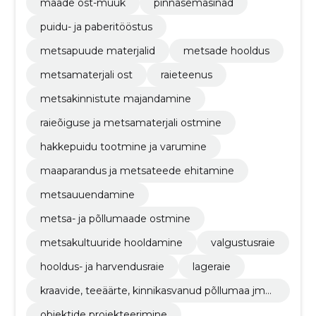
maade ost-müük
pinnasemasinad
puidu- ja paberitööstus
metsapuude materjalid
metsade hooldus
metsamaterjali ost
raieteenus
metsakinnistute majandamine
raieõiguse ja metsamaterjali ostmine
hakkepuidu tootmine ja varumine
maaparandus ja metsateede ehitamine
metsauuendamine
metsa- ja põllumaade ostmine
metsakultuuride hooldamine
valgustusraie
hooldus- ja harvendusraie
lageraie
kraavide, teeäärte, kinnikasvanud põllumaa jms
puhastamine hakkepuidu tootmise eesmärgil
objektide projekteerimine