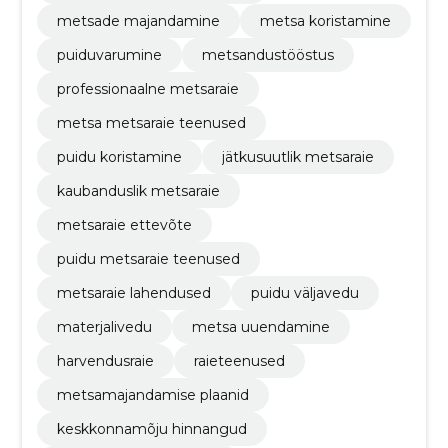
metsade majandamine
metsa koristamine
puiduvarumine
metsandustööstus
professionaalne metsaraie
metsa metsaraie teenused
puidu koristamine
jätkusuutlik metsaraie
kaubanduslik metsaraie
metsaraie ettevõte
puidu metsaraie teenused
metsaraie lahendused
puidu väljavedu
materjalivedu
metsa uuendamine
harvendusraie
raieteenused
metsamajandamise plaanid
keskkonnamõju hinnangud