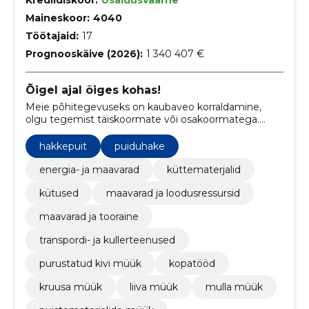
Maineskoor:
4040
Töötajaid:
17
Prognooskäive (2026):
1 340 407 €
Õigel ajal õiges kohas!
Meie põhitegevuseks on kaubaveo korraldamine,
olgu tegemist täiskoormate või osakoormatega.
Teame, et iga kaup on oluline ja iga tellimus väärib
tähelepanu. Seetõttu tagame, et Sinu kaup jõuaks
hakkepuit
puiduhake
alati õigel ajal ja ohutult sihtkohta.
energia- ja maavarad
küttematerjalid
kütused
maavarad ja loodusressursid
maavarad ja tooraine
transpordi- ja kullerteenused
purustatud kivi müük
kopatööd
kruusa müük
liiva müük
mulla müük