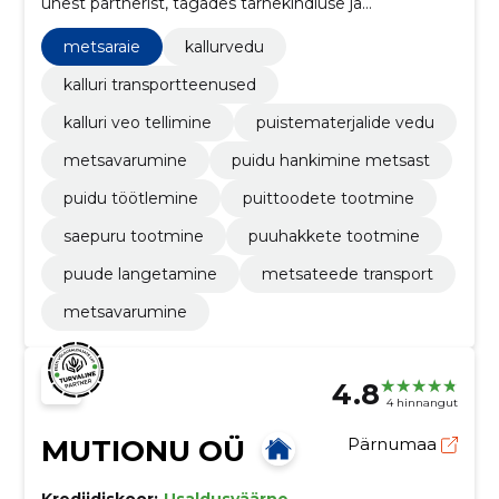
ühest partnerist, tagades tarnekindluse ja
kuluefektiivsuse klientidele.
metsaraie
kallurvedu
kalluri transportteenused
kalluri veo tellimine
puistematerjalide vedu
metsavarumine
puidu hankimine metsast
puidu töötlemine
puittoodete tootmine
saepuru tootmine
puuhakkete tootmine
puude langetamine
metsateede transport
metsavarumine
4.8
4 hinnangut
MUTIONU OÜ
Pärnumaa
Krediidiskoor:
Usaldusväärne