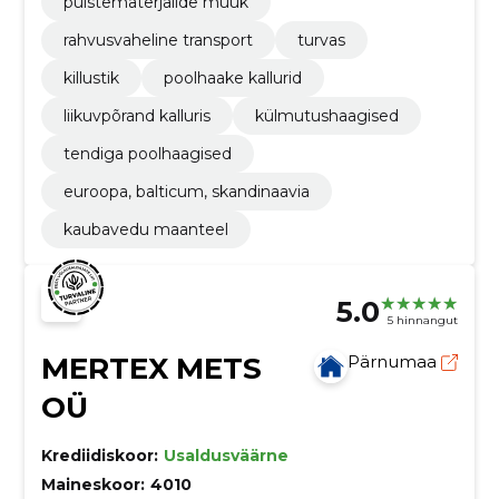
puistematerjalide müük
rahvusvaheline transport
turvas
killustik
poolhaake kallurid
liikuvpõrand kalluris
külmutushaagised
tendiga poolhaagised
euroopa, balticum, skandinaavia
kaubavedu maanteel
5.0
5 hinnangut
MERTEX METS
Pärnumaa
OÜ
Krediidiskoor:
Usaldusväärne
Maineskoor:
4010