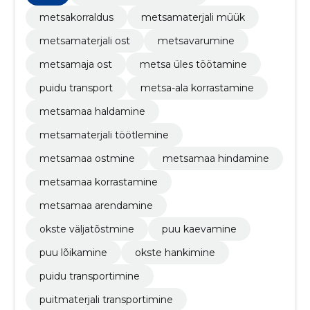
metsakorraldus
metsamaterjali müük
metsamaterjali ost
metsavarumine
metsamaja ost
metsa üles töötamine
puidu transport
metsa-ala korrastamine
metsamaa haldamine
metsamaterjali töötlemine
metsamaa ostmine
metsamaa hindamine
metsamaa korrastamine
metsamaa arendamine
okste väljatõstmine
puu kaevamine
puu lõikamine
okste hankimine
puidu transportimine
puitmaterjali transportimine