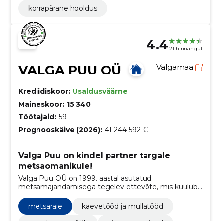
korrapärane hooldus
4.4
21 hinnangut
VALGA PUU OÜ
Valgamaa
Krediidiskoor:
Usaldusväärne
Maineskoor:
15 340
Töötajaid:
59
Prognooskäive (2026):
41 244 592 €
Valga Puu on kindel partner targale
metsaomanikule!
Valga Puu OÜ on 1999. aastal asutatud
metsamajandamisega tegelev ettevõte, mis kuulub
metsanduskontserni Graanul Mets.
metsaraie
kaevetööd ja mullatööd