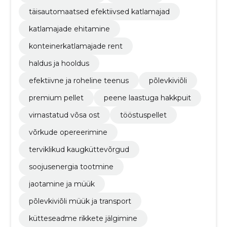
täisautomaatsed efektiivsed katlamajad
katlamajade ehitamine
konteinerkatlamajade rent
haldus ja hooldus
efektiivne ja roheline teenus
põlevkiviõli
premium pellet
peene laastuga hakkpuit
virnastatud võsa ost
tööstuspellet
võrkude opereerimine
terviklikud kaugküttevõrgud
soojusenergia tootmine
jaotamine ja müük
põlevkiviõli müük ja transport
kütteseadme rikkete jälgimine