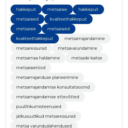
planeerimisest ja raiedest kuni kvaliteetse hakkepuidu
tarnimiseni.
hakkepuit
metsaraie
hakkepuit
metsaraied
kvaliteethakkepuit
metsaraie
metsaraied
kvaliteethakkepuit
metsamajandamine
metsaressursid
metsavarundamine
metsamaa haldamine
metsade kaitse
metsaraietööd
metsamajanduse planeerimine
metsamajandamise konsultatsioonid
metsamajandamise ettevõtted
puulõhkumisteenused
jätkusuutlikud metsaressursid
metsa varunduslahendused