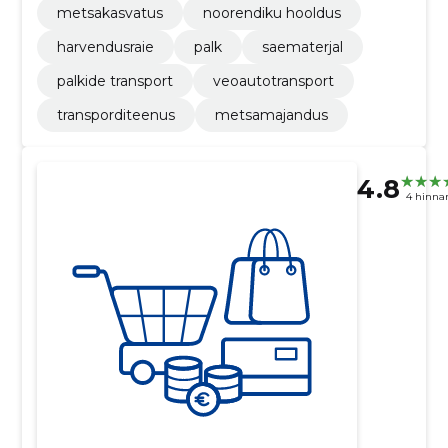
metsakasvatus
noorendiku hooldus
harvendusraie
palk
saematerjal
palkide transport
veoautotransport
transporditeenus
metsamajandus
4.8
4 hinna