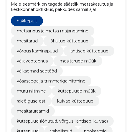
Meie eesmärk on tagada säästlik metsakasutus ja
keskkonnahoidlikkus, pakkudes samal ajal
kõrgekvaliteedilisi metsanduslikke tooteid ja
teenuseid.
hakkepuit
metsandus ja metsa majandamine
mesitarud
lõhutud küttepuud
võrgus kaminapuud
lahtised küttepuud
väljaveoteenus
mesitarude müük
väiksemad saetööd
võsasaega ja trimmeriga niitmine
muru niitmine
küttepuude müük
raieõiguse ost
kuivad küttepuud
mesitaruraamid
küttepuud (lõhutud, võrgus, lahtised, kuivad)
küttepuud
vaheliistud
poolraamid