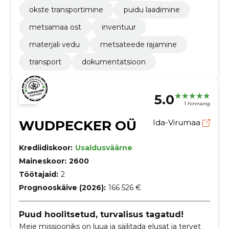
okste transportimine
puidu laadimine
metsamaa ost
inventuur
materjali vedu
metsateede rajamine
transport
dokumentatsioon
5.0
1 hinnang
WUDPECKER OÜ
Ida-Virumaa
Krediidiskoor:
Usaldusväärne
Maineskoor:
2600
Töötajaid:
2
Prognooskäive (2026):
166 526 €
Puud hoolitsetud, turvalisus tagatud!
Meie missiooniks on luua ja säilitada elusat ja tervet