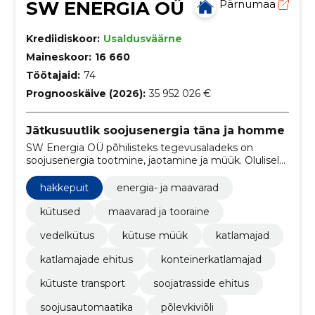
SW ENERGIA OÜ
Pärnumaa
Krediidiskoor:
Usaldusväärne
Maineskoor:
16 660
Töötajaid:
74
Prognooskäive (2026):
35 952 026 €
Jätkusuutlik soojusenergia täna ja homme
SW Energia OÜ põhilisteks tegevusaladeks on
soojusenergia tootmine, jaotamine ja müük. Olulisel
kohal on teenuste spetsifitseeritud nõuetele
vastavus ja nende kõrge kvaliteet
hakkepuit
energia- ja maavarad
kütused
maavarad ja tooraine
vedelkütus
kütuse müük
katlamajad
katlamajade ehitus
konteinerkatlamajad
kütuste transport
soojatrasside ehitus
soojusautomaatika
põlevkiviõli