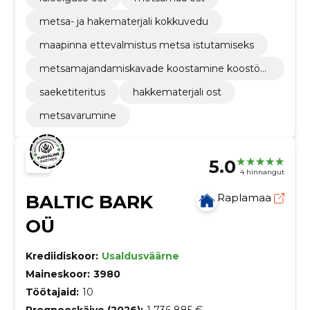
metsa- ja hakematerjali kokkuvedu
maapinna ettevalmistus metsa istutamiseks
metsamajandamiskavade koostamine koostöö
s taxatio oü-ga
saeketiteritus
hakkematerjali ost
metsavarumine
5.0
4 hinnangut
BALTIC BARK
Raplamaa
OÜ
Krediidiskoor:
Usaldusväärne
Maineskoor:
3980
Töötajaid:
10
Prognooskäive (2026):
1 736 885 €