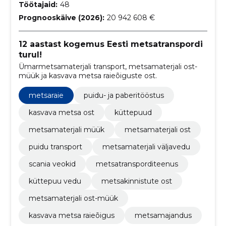
Töötajaid:
48
Prognooskäive (2026):
20 942 608 €
12 aastast kogemus Eesti metsatranspordi
turul!
Ümarmetsamaterjali transport, metsamaterjali ost-
müük ja kasvava metsa raieõiguste ost.
metsaraie
puidu- ja paberitööstus
kasvava metsa ost
küttepuud
metsamaterjali müük
metsamaterjali ost
puidu transport
metsamaterjali väljavedu
scania veokid
metsatransporditeenus
küttepuu vedu
metsakinnistute ost
metsamaterjali ost-müük
kasvava metsa raieõigus
metsamajandus