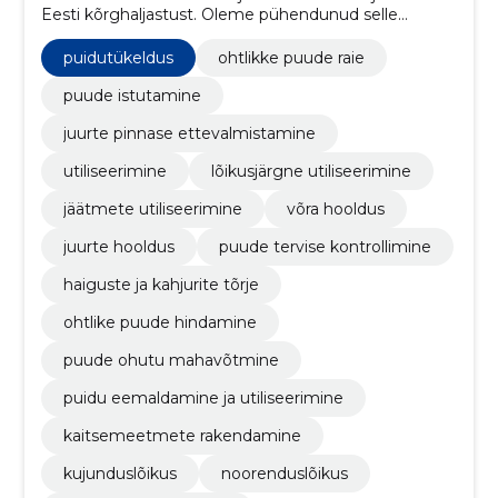
Eesti kõrghaljastust. Oleme pühendunud selle
eesmärgi saavutamisele ning pakume
kõrgetasemelist puuhooldusteenust, et tagada
puidutükeldus
ohtlikke puude raie
puude tervis ja ilu ning kõigi meie klientide rahulolu.
puude istutamine
juurte pinnase ettevalmistamine
utiliseerimine
lõikusjärgne utiliseerimine
jäätmete utiliseerimine
võra hooldus
juurte hooldus
puude tervise kontrollimine
haiguste ja kahjurite tõrje
ohtlike puude hindamine
puude ohutu mahavõtmine
puidu eemaldamine ja utiliseerimine
kaitsemeetmete rakendamine
kujunduslõikus
noorenduslõikus