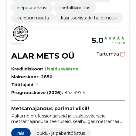
isepuuriv kruvi
metallikinnitus
eelpuurimiseta
käsi-tööriistade hulgimüük
5.0
1 hinnang
ALAR METS OÜ
Tartumaa
Krediidiskoor:
Usaldusväärne
Maineskoor:
2850
Töötajaid:
2
Prognooskäive (2026):
842 397 €
Metsamajandus parimal viisil!
Pakume professionaalseid ja usaldusväärseid
metsamajanduse teenuseid, sealhulgas metsamaa
ostu ja metsakorraldust.
raie
puidu- ja paberitööstus