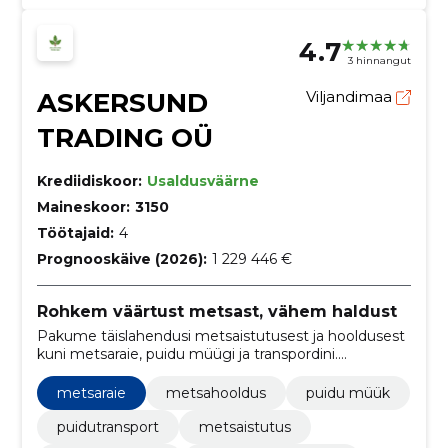
4.7
3 hinnangut
ASKERSUND
Viljandimaa
TRADING OÜ
Krediidiskoor:
Usaldusväärne
Maineskoor:
3150
Töötajaid:
4
Prognooskäive (2026):
1 229 446 €
Rohkem väärtust metsast, vähem haldust
Pakume täislahendusi metsaistutusest ja hooldusest
kuni metsaraie, puidu müügi ja transpordini.
Optimeerime puistu väärtust, vähendame
halduskoormust ning tagame usaldusväärse ja
metsaraie
metsahooldus
puidu müük
õigeaegse tarneahela.
puidutransport
metsaistutus