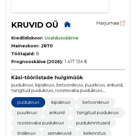
KRUVID OÜ
Harjumaa
Krediidiskoor:
Usaldusväärne
Maineskoor:
2870
Töötajaid:
8
Prognooskäive (2026):
1 417 134 €
Käsi-tööriistade hulgimüük
puidukruvi, kipsikruvi, betoonikruvi, puurkruvi, ankurid,
tsingitud puidukruvi, roostevaba puidukruvi,
puidukinnitused, lindikruvi, seinakruvid
puidukruvi
kipsikruvi
betoonikruvi
puurkruvi
ankurid
tsingitud puidukruvi
roostevaba puidukruvi
puidukinnitused
lindikruvi
seinakruvid
kiirkinnitus