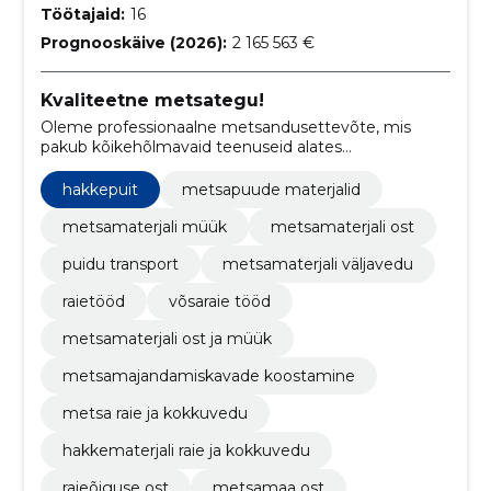
Töötajaid:
16
Prognooskäive (2026):
2 165 563 €
Kvaliteetne metsategu!
Oleme professionaalne metsandusettevõte, mis
pakub kõikehõlmavaid teenuseid alates
metsamaterjali raie ja müügi, metsamaa ostu ja
metsamajandamiskavade koostamise ning
hakkepuit
metsapuude materjalid
raieõiguse ostu kuni kvaliteetse hakkematerjali raie ja
kokkuveoni.
metsamaterjali müük
metsamaterjali ost
puidu transport
metsamaterjali väljavedu
raietööd
võsaraie tööd
metsamaterjali ost ja müük
metsamajandamiskavade koostamine
metsa raie ja kokkuvedu
hakkematerjali raie ja kokkuvedu
raieõiguse ost
metsamaa ost