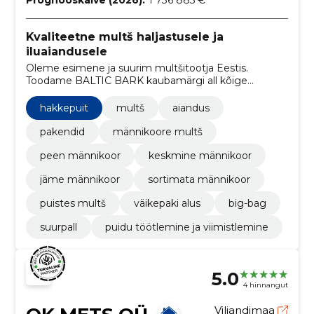
Kvaliteetne multš haljastusele ja
iluaiandusele
Oleme esimene ja suurim multšitootja Eestis.
Toodame BALTIC BARK kaubamärgi all kõige
paremate omadustega orgaanilisi multše - puukoort
ja hakkepuitu
hakkepuit
multš
aiandus
pakendid
männikoore multš
peen männikoor
keskmine männikoor
jäme männikoor
sortimata männikoor
puistes multš
väikepaki alus
big-bag
suurpall
puidu töötlemine ja viimistlemine
5.0
4 hinnangut
Viljandimaa