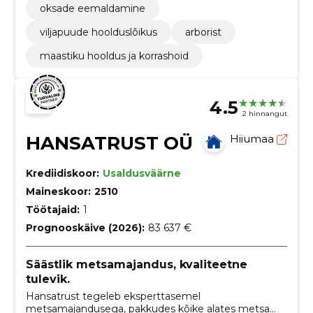
oksade eemaldamine
viljapuude hoolduslõikus
arborist
maastiku hooldus ja korrashoid
4.5
2 hinnangut
HANSATRUST OÜ
Hiiumaa
Krediidiskoor:
Usaldusväärne
Maineskoor:
2510
Töötajaid:
1
Prognooskäive (2026):
83 637 €
Säästlik metsamajandus, kvaliteetne
tulevik.
Hansatrust tegeleb eksperttasemel
metsamajandusega, pakkudes kõike alates metsa