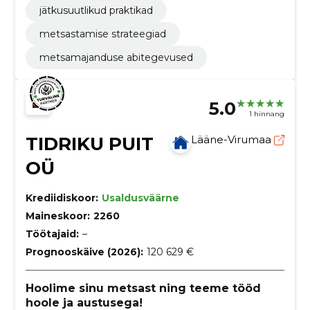
jätkusuutlikud praktikad
metsastamise strateegiad
metsamajanduse abitegevused
5.0
1 hinnang
TIDRIKU PUIT
Lääne-Virumaa
OÜ
Krediidiskoor:
Usaldusväärne
Maineskoor:
2260
Töötajaid:
–
Prognooskäive (2026):
120 629 €
Hoolime sinu metsast ning teeme tööd
hoole ja austusega!