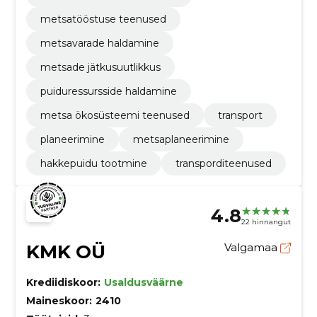
metsatööstuse teenused
metsavarade haldamine
metsade jätkusuutlikkus
puiduressursside haldamine
metsa ökosüsteemi teenused
transport
planeerimine
metsaplaneerimine
hakkepuidu tootmine
transporditeenused
4.8
22 hinnangut
KMK OÜ
Valgamaa
Krediidiskoor:
Usaldusväärne
Maineskoor:
2410