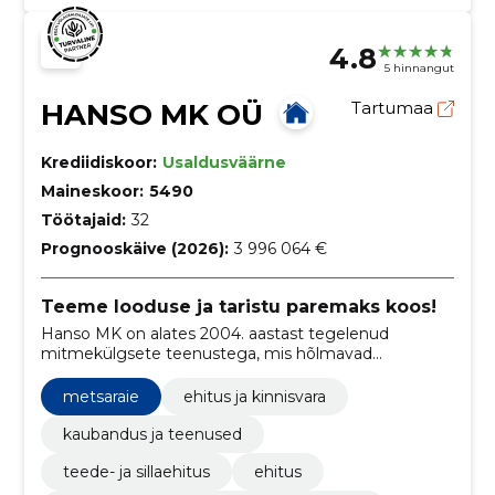
4.8
5 hinnangut
HANSO MK OÜ
Tartumaa
Krediidiskoor:
Usaldusväärne
Maineskoor:
5490
Töötajaid:
32
Prognooskäive (2026):
3 996 064 €
Teeme looduse ja taristu paremaks koos!
Hanso MK on alates 2004. aastast tegelenud
mitmekülgsete teenustega, mis hõlmavad
metsaraiet, ehitustöid, maaparandust, teede- ja
sillaehitust ning palju muud, pakkudes
metsaraie
ehitus ja kinnisvara
professionaalset abi metsa- ja
põllumajandusvaldkonnas ning
kaubandus ja teenused
infrastruktuuriarenduses.
teede- ja sillaehitus
ehitus