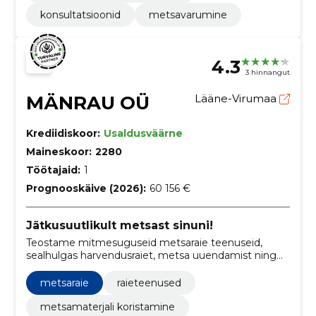
konsultatsioonid
metsavarumine
4.3
3 hinnangut
MÄNRAU OÜ
Lääne-Virumaa
Krediidiskoor:
Usaldusväärne
Maineskoor:
2280
Töötajaid:
1
Prognooskäive (2026):
60 156 €
Jätkusuutlikult metsast sinuni!
Teostame mitmesuguseid metsaraie teenuseid,
sealhulgas harvendusraiet, metsa uuendamist ning
metsamaterjali koristamist, tagades sellega mitte
ainult puidu jätkusuutliku kasutamise, vaid ka
metsaraie
raieteenused
ökosüsteemi terviklikkuse säilimise.
metsamaterjali koristamine