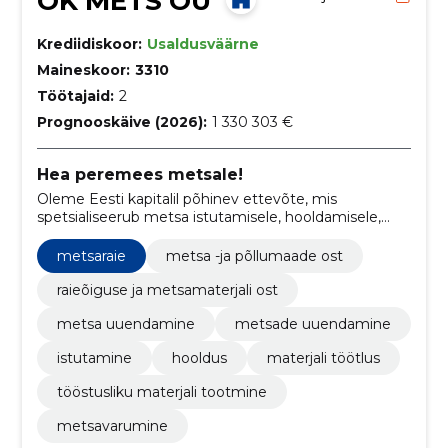
OK METS OÜ
Krediidiskoor:
Usaldusväärne
Maineskoor:
3310
Töötajaid:
2
Prognooskäive (2026):
1 330 303 €
Hea peremees metsale!
Oleme Eesti kapitalil põhinev ettevõte, mis
spetsialiseerub metsa istutamisele, hooldamisele,
raiumisele ning kvaliteetse metsamaterjali tootmisele
ja müügile.
metsaraie
metsa -ja põllumaade ost
raieõiguse ja metsamaterjali ost
metsa uuendamine
metsade uuendamine
istutamine
hooldus
materjali töötlus
tööstusliku materjali tootmine
metsavarumine