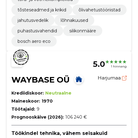
tõsteseadmed ja krikid
õlivahetustööriistad
jahutusvedelik
lõhnakuused
puhastusvahendid
silikonmääre
bosch aero eco
5.0
1 hinnang
WAYBASE OÜ
Harjumaa
Krediidiskoor:
Neutraalne
Maineskoor:
1970
Töötajaid:
9
Prognooskäive (2026):
106 240 €
Töökindel tehnika, vähem seisakuid