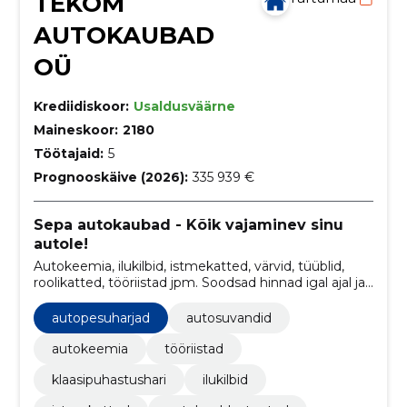
TEKOM
AUTOKAUBAD
OÜ
Krediidiskoor:
Usaldusväärne
Maineskoor:
2180
Töötajaid:
5
Prognooskäive (2026):
335 939 €
Sepa autokaubad - Kõik vajaminev sinu
autole!
Autokeemia, ilukilbid, istmekatted, värvid, tüüblid,
roolikatted, tööriistad jpm. Soodsad hinnad igal ajal ja
igal pool! Autokaup kätte 2-3 päevaga!
autopesuharjad
autosuvandid
autokeemia
tööriistad
klaasipuhastushari
ilukilbid