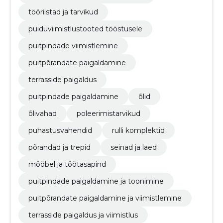
tööriistad ja tarvikud
puiduviimistlustooted tööstusele
puitpindade viimistlemine
puitpõrandate paigaldamine
terrasside paigaldus
puitpindade paigaldamine
õlid
õlivahad
poleerimistarvikud
puhastusvahendid
rulli komplektid
põrandad ja trepid
seinad ja laed
mööbel ja töötasapind
puitpindade paigaldamine ja toonimine
puitpõrandate paigaldamine ja viimistlemine
terrasside paigaldus ja viimistlus