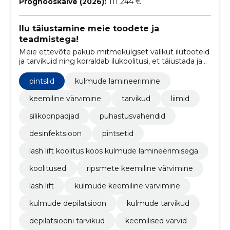
Prognooskäive (2026):
111 244 €
Ilu täiustamine meie toodete ja
teadmistega!
Meie ettevõte pakub mitmekülgset valikut ilutooteid
ja tarvikuid ning korraldab ilukoolitusi, et täiustada ja
avardada iluspetsialistide ja huviliste teadmisi.
pintslid
kulmude lamineerimine
keemiline värvimine
tarvikud
liimid
silikoonpadjad
puhastusvahendid
desinfektsioon
pintsetid
lash lift koolitus koos kulmude lamineerimisega
koolitused
ripsmete keemiline värvimine
lash lift
kulmude keemiline värvimine
kulmude depilatsioon
kulmude tarvikud
depilatsiooni tarvikud
keemilised värvid