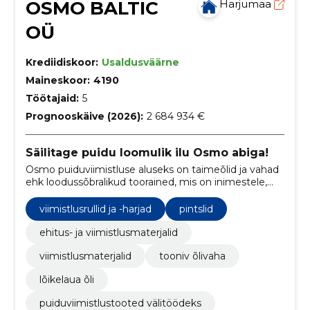
OSMO BALTIC
Harjumaa
OÜ
Krediidiskoor:
Usaldusväärne
Maineskoor:
4190
Töötajaid:
5
Prognooskäive (2026):
2 684 934 €
Säilitage puidu loomulik ilu Osmo abiga!
Osmo puiduviimistluse aluseks on taimeõlid ja vahad
ehk loodussõbralikud toorained, mis on inimestele,
loomadele ja taimedele ohutud. Osmo tooteid saab
osta kõigis suuremates ehituspoodides üle Eesti.
viimistlusrullid ja -harjad
pintslid
ehitus- ja viimistlusmaterjalid
viimistlusmaterjalid
tooniv õlivaha
lõikelaua õli
puiduviimistlustooted välitöödeks