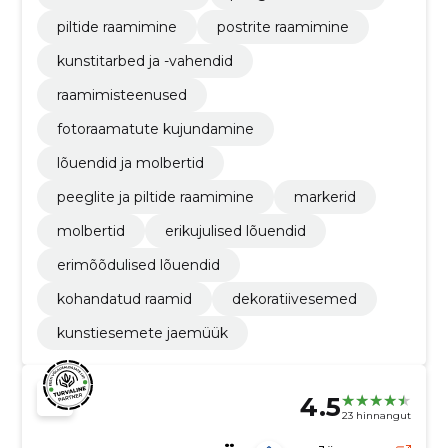
piltide raamimine
postrite raamimine
kunstitarbed ja -vahendid
raamimisteenused
fotoraamatute kujundamine
lõuendid ja molbertid
peeglite ja piltide raamimine
markerid
molbertid
erikujulised lõuendid
erimõõdulised lõuendid
kohandatud raamid
dekoratiivesemed
kunstiesemete jaemüük
4.5
23 hinnangut