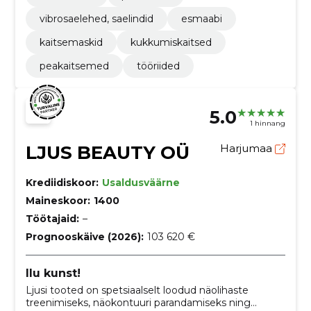
vibrosaelehed, saelindid
esmaabi
kaitsemaskid
kukkumiskaitsed
peakaitsemed
tööriided
5.0
1 hinnang
LJUS BEAUTY OÜ
Harjumaa
Krediidiskoor:
Usaldusväärne
Maineskoor:
1400
Töötajaid:
–
Prognooskäive (2026):
103 620 €
Ilu kunst!
Ljusi tooted on spetsiaalselt loodud näolihaste
treenimiseks, näokontuuri parandamiseks ning