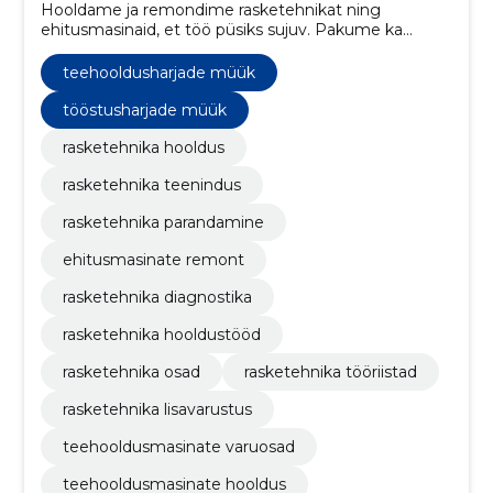
Hooldame ja remondime rasketehnikat ning
ehitusmasinaid, et töö püsiks sujuv. Pakume ka
varuosi, varustust ja lahendusi tee- ning
kommunaaltehnikale.
teehooldusharjade müük
tööstusharjade müük
rasketehnika hooldus
rasketehnika teenindus
rasketehnika parandamine
ehitusmasinate remont
rasketehnika diagnostika
rasketehnika hooldustööd
rasketehnika osad
rasketehnika tööriistad
rasketehnika lisavarustus
teehooldusmasinate varuosad
teehooldusmasinate hooldus