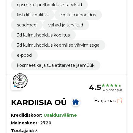
ripsmete järelhoolduse tarvikud
lash lift koolitus
3d kulmuhooldus
seadmed
vahad ja tarvikud
3d kulmuhooldus koolitus
3d kulmuhooldus keemilise värvimisega
e-pood
kosmeetika ja tualetitarvete jaemüük
4.5
6 hinnangut
KARDIISIA OÜ
Harjumaa
Krediidiskoor:
Usaldusväärne
Maineskoor:
2720
Töötajaid:
3