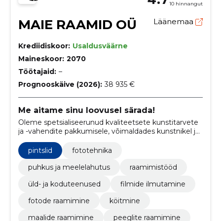
10 hinnangut
MAIE RAAMID OÜ
Läänemaa
Krediidiskoor:
Usaldusväärne
Maineskoor:
2070
Töötajaid:
–
Prognooskäive (2026):
38 935 €
Me aitame sinu loovusel särada!
Oleme spetsialiseerunud kvaliteetsete kunstitarvete
ja -vahendite pakkumisele, võimaldades kunstnikel ja
harrastajatel leida parimad vahendid oma
loominguliste ideede elluviimiseks.
pintslid
fototehnika
puhkus ja meelelahutus
raamimistööd
üld- ja koduteenused
filmide ilmutamine
fotode raamimine
köitmine
maalide raamimine
peeglite raamimine