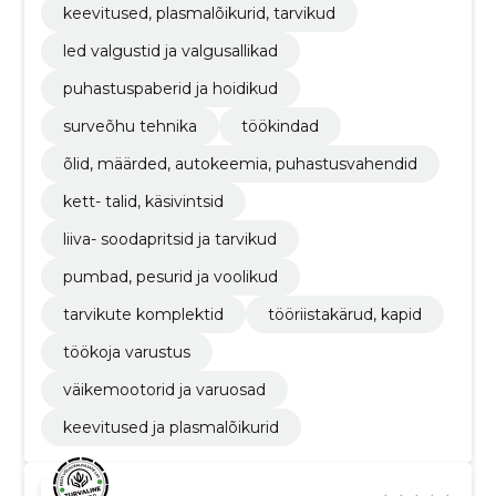
keevitused, plasmalõikurid, tarvikud
led valgustid ja valgusallikad
puhastuspaberid ja hoidikud
surveõhu tehnika
töökindad
õlid, määrded, autokeemia, puhastusvahendid
kett- talid, käsivintsid
liiva- soodapritsid ja tarvikud
pumbad, pesurid ja voolikud
tarvikute komplektid
tööriistakärud, kapid
töökoja varustus
väikemootorid ja varuosad
keevitused ja plasmalõikurid