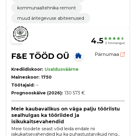
kommunaaltehnika remont
muud äritegevuse abiteenused
4.5
2 hinnangut
F&E TÖÖD OÜ
Pärnumaa
Krediidiskoor:
Usaldusväärne
Maineskoor:
1750
Töötajaid:
–
Prognooskäive (2026):
130 573 €
Meie kaubavalikus on väga palju tööriistu
sealhulgas ka tööriided ja
isikukaitsevahendid
Meie toodete seast võid leida endale nii
isikukaitsevahendeid kui ka puhastustarvikuid ning