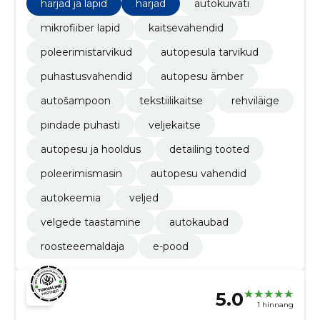
harjad ja lapid
harjad
autokuivati
mikrofiiber lapid
kaitsevahendid
poleerimistarvikud
autopesula tarvikud
puhastusvahendid
autopesu ämber
autošampoon
tekstiilikaitse
rehviläige
pindade puhasti
veljekaitse
autopesu ja hooldus
detailing tooted
poleerimismasin
autopesu vahendid
autokeemia
veljed
velgede taastamine
autokaubad
roosteeemaldaja
e-pood
5.0
1 hinnang