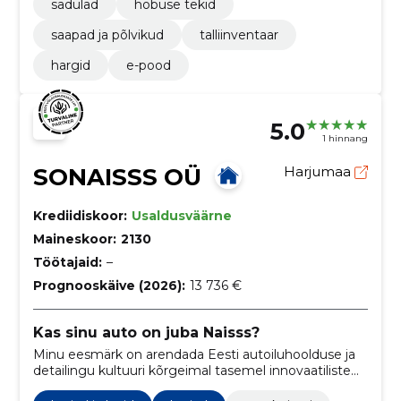
sadulad
hobuse tekid
saapad ja põlvikud
talliinventaar
hargid
e-pood
5.0
1 hinnang
SONAISSS OÜ
Harjumaa
Krediidiskoor:
Usaldusväärne
Maineskoor:
2130
Töötajaid:
–
Prognooskäive (2026):
13 736 €
Kas sinu auto on juba Naisss?
Minu eesmärk on arendada Eesti autoiluhoolduse ja
detailingu kultuuri kõrgeimal tasemel innovaatiliste
toodete ja parimate professionaalsete teadmistega.