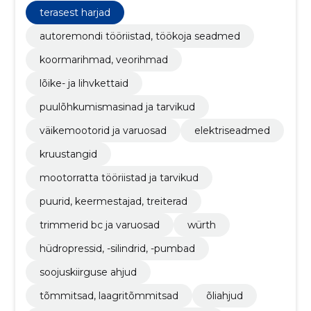
kui ka hobikasutajatele.
terasest harjad
autoremondi tööriistad, töökoja seadmed
koormarihmad, veorihmad
lõike- ja lihvkettaid
puulõhkumismasinad ja tarvikud
väikemootorid ja varuosad
elektriseadmed
kruustangid
mootorratta tööriistad ja tarvikud
puurid, keermestajad, treiterad
trimmerid bc ja varuosad
würth
hüdropressid, -silindrid, -pumbad
soojuskiirguse ahjud
tõmmitsad, laagritõmmitsad
õliahjud