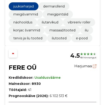
nahahooldustoodete toimeainete paremaks
imendumiseks. Ljus kingib nooruslikud ja selged
juukseharjad
dermarollerid
näokontuurid ning kaunilt läbikumava jume.
meigišvammid
meigipintslid
näohooldus
ilutarvikud
vibreeriv roller
konjac švammid
massaažitooted
ilu
tervis ja ilu tooted
ilutooted
e-pood
4.5
48 hinnangut
FERE OÜ
Harjumaa
Krediidiskoor:
Usaldusväärne
Maineskoor:
8930
Töötajaid:
41
Prognooskäive (2026):
6 102 513 €