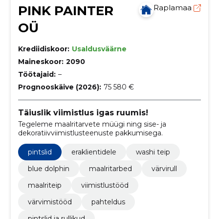
PINK PAINTER
Raplamaa
OÜ
Krediidiskoor:
Usaldusväärne
Maineskoor:
2090
Töötajaid:
–
Prognooskäive (2026):
75 580 €
Täiuslik viimistlus igas ruumis!
Tegeleme maalritarvete müügi ning sise- ja
dekoratiivviimistlusteenuste pakkumisega.
pintslid
eraklientidele
washi teip
blue dolphin
maalritarbed
värvirull
maalriteip
viimistlustööd
värvimistööd
pahteldus
pintslid ja rullikud