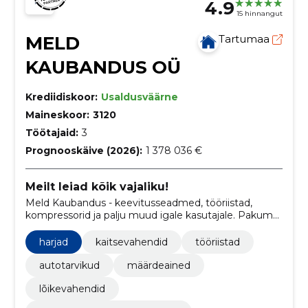
4.9
15 hinnangut
MELD
Tartumaa
KAUBANDUS OÜ
Krediidiskoor:
Usaldusväärne
Maineskoor:
3120
Töötajaid:
3
Prognooskäive (2026):
1 378 036 €
Meilt leiad kõik vajaliku!
Meld Kaubandus - keevitusseadmed, tööriistad,
kompressorid ja palju muud igale kasutajale. Pakume
seadmete remonti, hooldust ja renti.
harjad
kaitsevahendid
tööriistad
autotarvikud
määrdeained
lõikevahendid