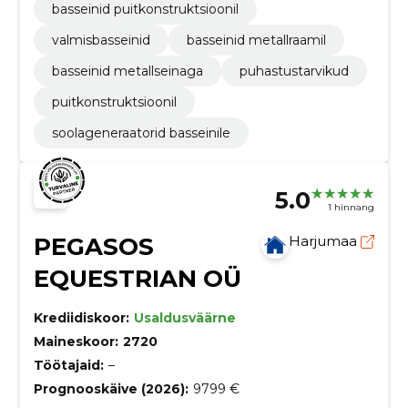
basseinid puitkonstruktsioonil
valmisbasseinid
basseinid metallraamil
basseinid metallseinaga
puhastustarvikud
puitkonstruktsioonil
soolageneraatorid basseinile
5.0
1 hinnang
PEGASOS
Harjumaa
EQUESTRIAN OÜ
Krediidiskoor:
Usaldusväärne
Maineskoor:
2720
Töötajaid:
–
Prognooskäive (2026):
9799 €