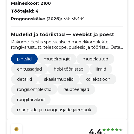
Maineskoor:
2100
Töötajaid:
4
Prognooskäive (2026):
356 383 €
Mudelid ja tööriistad — veebist ja poest
Pakume Eestis spetsiaalseid mudelikomplekte,
rongivarustust, teleskoope, puslesid ja tööriistu. Osta
mugavalt veebist või vaata ning küsi nõu meie
kauplustes.
pintslid
mudelrongid
mudelautod
ehitussarjad
hobi tööriistad
liimid
detailid
skaalamudelid
kollektsioon
rongikomplektid
raudteerajad
rongitarvikud
mängude ja mänguasjade jaemüük
4.4