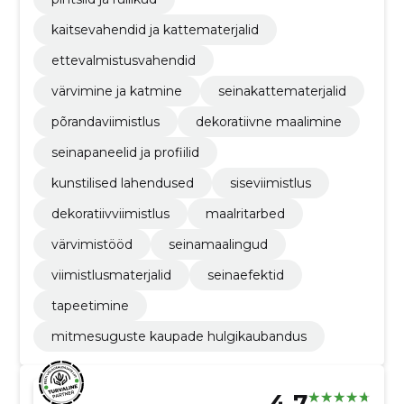
kaitsevahendid ja kattematerjalid
ettevalmistusvahendid
värvimine ja katmine
seinakattematerjalid
põrandaviimistlus
dekoratiivne maalimine
seinapaneelid ja profiilid
kunstilised lahendused
siseviimistlus
dekoratiivviimistlus
maalritarbed
värvimistööd
seinamaalingud
viimistlusmaterjalid
seinaefektid
tapeetimine
mitmesuguste kaupade hulgikaubandus
4.7