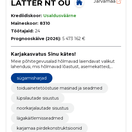
LATTER NT OÜ
Järvamaa
Krediidiskoor:
Usaldusväärne
Maineskoor:
8310
Töötajaid:
24
Prognooskäive (2026):
5 473 162 €
Karjakasvatus Sinu kätes!
Meie põhitegevusalad hõlmavad laiendavat valikut
lahendusi, mis hõlmavad lõastust, asemekatteid,
lägakäitlemisseadmeid, jootureid,
ventilatsiooniseadmeid, valgusteid, uksesüsteeme ja
sügamisharjad
palju muud.
toiduainetetööstuse masinad ja seadmed
lüpsilautade sisustus
noorkarjalautade sisustus
lägakäitlemisseadmed
karjamaa piirdekonstruktsioonid