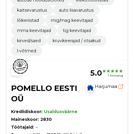
autode hooldustooted
elektritööriistad
kaitsevarustus
auto lisavarustus
lõikeriistad
mig/mag keevitajad
mma keevitajad
tig keevitajad
kirved/saed
kruvikeerajad / otsakud
l-võtmed
5.0
1 hinnang
POMELLO EESTI
Harjumaa
OÜ
Krediidiskoor:
Usaldusväärne
Maineskoor:
2830
Töötajaid:
–