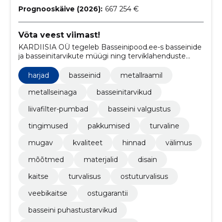
Prognooskäive (2026):
667 254 €
Võta veest viimast!
KARDIISIA OÜ tegeleb Basseinipood.ee-s basseinide
ja basseinitarvikute müügi ning terviklahenduste
pakkumisega koduaias veemõnude loomiseks.
harjad
basseinid
metallraamil
metallseinaga
basseinitarvikud
liivafilter-pumbad
basseini valgustus
tingimused
pakkumised
turvaline
mugav
kvaliteet
hinnad
välimus
mõõtmed
materjalid
disain
kaitse
turvalisus
ostuturvalisus
veebikaitse
ostugarantii
basseini puhastustarvikud