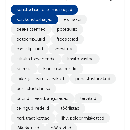
palju muud
koristusharjad, tolmuimejad
kuivkoristusharjad
esmaabi
peakaitsemed
pöördviilid
betoonipuurid
freesiterad
metallipuurid
keevitus
isikukaitsevahendid
käsitööriistad
keemia
kinnitusvahendid
lõike- ja lihvimistarvikud
puhastustarvikud
puhastustehnika
puurid, freesid, augurauad
tarvikud
telingud, redelid
tööriistad
hari, traat kettad
lihv, poleerimiskettad
lõikekettad
pöördviilid