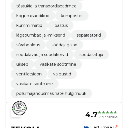
tõstukid ja transpordiseadmed
kogumisaedikud
komposter
kummimatid
lõastus
lägapumbad ja -mikserid
separaatorid
sõrahooldus
söödajagajad
söödalavad ja söödakorvid
söödasättija
uksed
vasikate söötmine
ventilatsioon
valgustid
vasikate söötmine
põllumajandusmasinate hulgimüük
4.7
7 hinnangut
Tartumaa