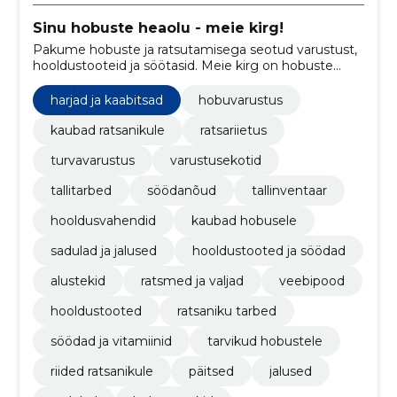
Sinu hobuste heaolu - meie kirg!
Pakume hobuste ja ratsutamisega seotud varustust,
hooldustooteid ja söötasid. Meie kirg on hobuste
heaolu ning ratsutamise nauding, selleks oleme sinu
usaldusväärne partner.
harjad ja kaabitsad
hobuvarustus
kaubad ratsanikule
ratsariietus
turvavarustus
varustusekotid
tallitarbed
söödanõud
tallinventaar
hooldusvahendid
kaubad hobusele
sadulad ja jalused
hooldustooted ja söödad
alustekid
ratsmed ja valjad
veebipood
hooldustooted
ratsaniku tarbed
söödad ja vitamiinid
tarvikud hobustele
riided ratsanikule
päitsed
jalused