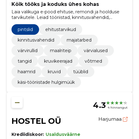
Kõik tööks ja koduks ühes kohas
Laia valikuga e-pood ehituse, remondi ja hoolduse
tarvikutele. Leiad tööriistad, kinnitusvahendid,
kemikaalid, redelid ja kodukaubad ühest kohast.
pintslid
ehitustarvikud
kinnitusvahendid
majatarbed
värvirullid
maalriteip
värvialused
tangid
kruvikeerajad
võtmed
haamrid
kruvid
tüüblid
käsi-tööriistade hulgimüük
4.3
4 hinnangut
HOSTEL OÜ
Harjumaa
Krediidiskoor:
Usaldusväärne