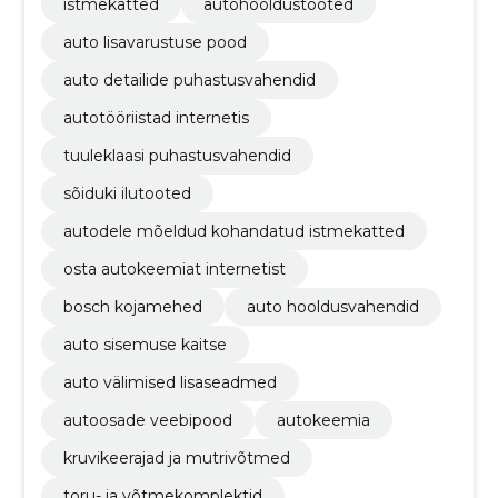
istmekatted
autohooldustooted
auto lisavarustuse pood
auto detailide puhastusvahendid
autotööriistad internetis
tuuleklaasi puhastusvahendid
sõiduki ilutooted
autodele mõeldud kohandatud istmekatted
osta autokeemiat internetist
bosch kojamehed
auto hooldusvahendid
auto sisemuse kaitse
auto välimised lisaseadmed
autoosade veebipood
autokeemia
kruvikeerajad ja mutrivõtmed
toru- ja võtmekomplektid