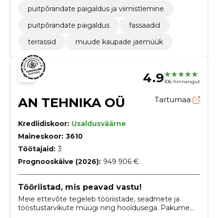
puitpõrandate paigaldus ja viimistlemine
puitpõrandate paigaldus
fassaadid
terrassid
muude kaupade jaemüük
4.9
106 hinnangut
AN TEHNIKA OÜ
Tartumaa
Krediidiskoor:
Usaldusväärne
Maineskoor:
3610
Töötajaid:
3
Prognooskäive (2026):
949 906 €
Tööriistad, mis peavad vastu!
Meie ettevõte tegeleb tööriistade, seadmete ja
tööstustarvikute müügi ning hooldusega. Pakume
laia valikut kvaliteetseid tooteid nii professionaalidele