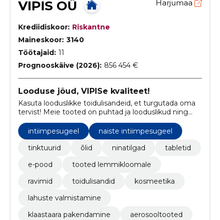
VIPIS OÜ
Harjumaa
Krediidiskoor:
Riskantne
Maineskoor:
3140
Töötajaid:
11
Prognooskäive (2026):
856 454 €
Looduse jõud, VIPISe kvaliteet!
Kasuta looduslikke toidulisandeid, et turgutada oma
tervist! Meie tooted on puhtad ja looduslikud ning
sisaldavad terveid taimi ja taimeosi, millel on
tervendav toime organismile.
intiimpesugeel
naiste intiimpesugeel
tinktuurid
õlid
ninatilgad
tabletid
e-pood
tooted lemmikloomale
ravimid
toidulisandid
kosmeetika
lahuste valmistamine
klaastaara pakendamine
aerosooltooted