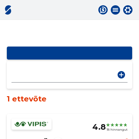
1 ettevõte
4.8
18 hinnangut