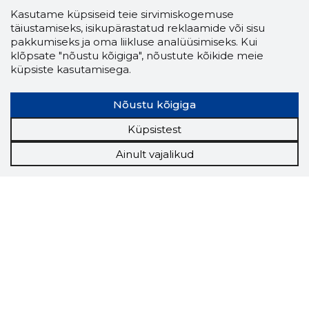
Kasutame küpsiseid teie sirvimiskogemuse
täiustamiseks, isikupärastatud reklaamide või sisu
pakkumiseks ja oma liikluse analüüsimiseks. Kui
klõpsate "nõustu kõigiga", nõustute kõikide meie
küpsiste kasutamisega.
Nõustu kõigiga
Küpsistest
Ainult vajalikud
Storybook
Chrome laiendus
Storybooki laiendus ütleb Sulle, mis firma