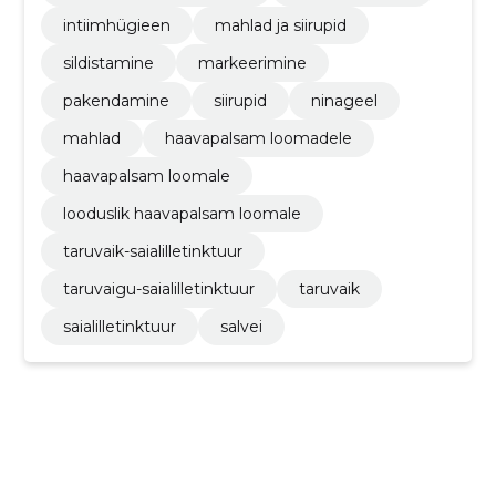
intiimhügieen
mahlad ja siirupid
sildistamine
markeerimine
pakendamine
siirupid
ninageel
mahlad
haavapalsam loomadele
haavapalsam loomale
looduslik haavapalsam loomale
taruvaik-saialilletinktuur
taruvaigu-saialilletinktuur
taruvaik
saialilletinktuur
salvei