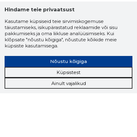
Hindame teie privaatsust
Kasutame küpsiseid teie sirvimiskogemuse
täiustamiseks, isikupärastatud reklaamide või sisu
pakkumiseks ja oma liikluse analüüsimiseks. Kui
klõpsate "nõustu kõigiga", nõustute kõikide meie
küpsiste kasutamisega.
Nõustu kõigiga
Küpsistest
Ainult vajalikud
Storybook
Chrome laiendus