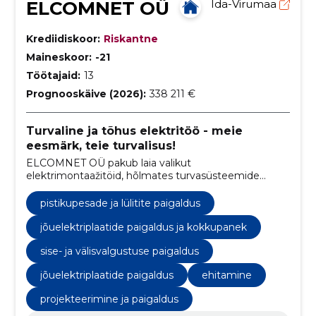
ELCOMNET OÜ
Ida-Virumaa
Krediidiskoor:
Riskantne
Maineskoor:
-21
Töötajaid:
13
Prognooskäive (2026):
338 211 €
Turvaline ja tõhus elektritöö - meie
eesmärk, teie turvalisus!
ELCOMNET OÜ pakub laia valikut
elektrimontaažitöid, hõlmates turvasüsteemide
hooldust, elektriseadmete paigaldamist ja nõrkvoolu
lahendusi.
pistikupesade ja lülitite paigaldus
jõuelektriplaatide paigaldus ja kokkupanek
sise- ja välisvalgustuse paigaldus
jõuelektriplaatide paigaldus
ehitamine
projekteerimine ja paigaldus