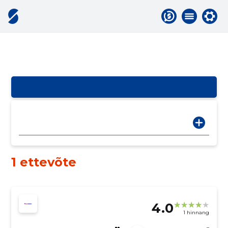
1 ettevõte
4.0
1 hinnang