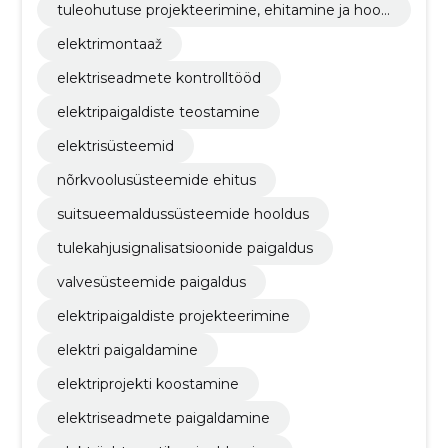
tuleohutuse projekteerimine, ehitamine ja hool
damine
elektrimontaaž
elektriseadmete kontrolltööd
elektripaigaldiste teostamine
elektrisüsteemid
nõrkvoolusüsteemide ehitus
suitsueemaldussüsteemide hooldus
tulekahjusignalisatsioonide paigaldus
valvesüsteemide paigaldus
elektripaigaldiste projekteerimine
elektri paigaldamine
elektriprojekti koostamine
elektriseadmete paigaldamine