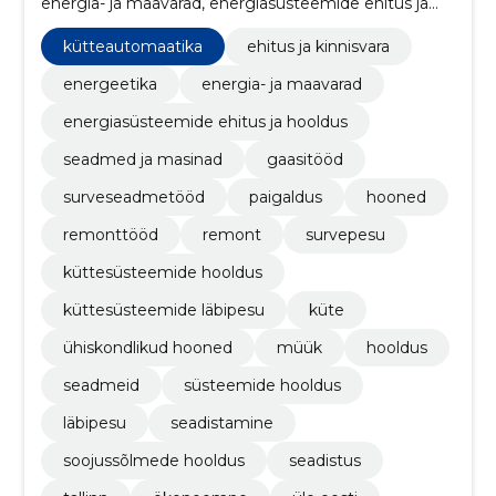
energia- ja maavarad, energiasüsteemide ehitus ja
hooldus, seadmed ja masinad, gaasitööd,
Surveseadmetööd, paigaldus, hooned, remonttööd
kütteautomaatika
ehitus ja kinnisvara
energeetika
energia- ja maavarad
energiasüsteemide ehitus ja hooldus
seadmed ja masinad
gaasitööd
surveseadmetööd
paigaldus
hooned
remonttööd
remont
survepesu
küttesüsteemide hooldus
küttesüsteemide läbipesu
küte
ühiskondlikud hooned
müük
hooldus
seadmeid
süsteemide hooldus
läbipesu
seadistamine
soojussõlmede hooldus
seadistus