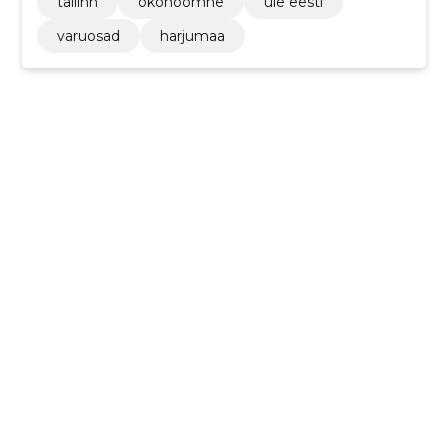
tallinn
ökonoomne
üle eesti
varuosad
harjumaa