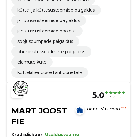
kütte- ja küttesüsteemide paigaldus
jahutussüsteemide paigaldus
jahutussüsteemide hooldus
soojuspumpade paigaldus
õhuniisutusseadmete paigaldus
elamute küte
küttelahendused ärihoonetele
5.0
1 hinnang
MART JOOST
Lääne-Virumaa
FIE
Krediidiskoor:
Usaldusväärne