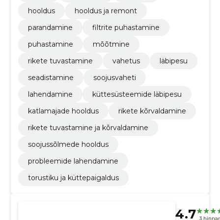
hooldus
hooldus ja remont
parandamine
filtrite puhastamine
puhastamine
mõõtmine
rikete tuvastamine
vahetus
läbipesu
seadistamine
soojusvaheti
lahendamine
küttesüsteemide läbipesu
katlamajade hooldus
rikete kõrvaldamine
rikete tuvastamine ja kõrvaldamine
soojussõlmede hooldus
probleemide lahendamine
torustiku ja küttepaigaldus
4.7
3 hinna