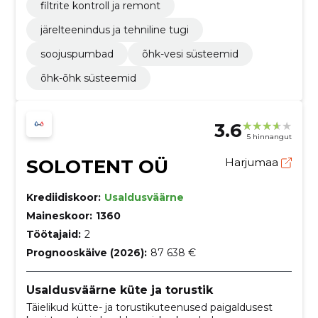
filtrite kontroll ja remont
järelteenindus ja tehniline tugi
soojuspumbad
õhk-vesi süsteemid
õhk-õhk süsteemid
3.6
5 hinnangut
SOLOTENT OÜ
Harjumaa
Krediidiskoor:
Usaldusväärne
Maineskoor:
1360
Töötajaid:
2
Prognooskäive (2026):
87 638 €
Usaldusväärne küte ja torustik
Täielikud kütte- ja torustikuteenused paigaldusest