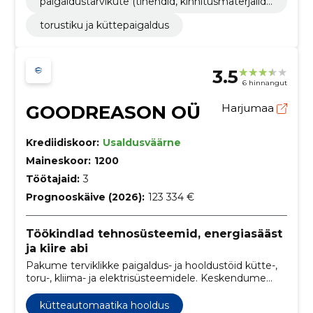
paigaldustarvikute (tihendid, kinnitusmaterjalid)
vahendamine
torustiku ja küttepaigaldus
3.5
6 hinnangut
GOODREASON OÜ
Harjumaa
Krediidiskoor:
Usaldusväärne
Maineskoor:
1200
Töötajaid:
3
Prognooskäive (2026):
123 334 €
Töökindlad tehnosüsteemid, energiasääst
ja kiire abi
Pakume terviklikke paigaldus- ja hooldustöid kütte-,
toru-, kliima- ja elektrisüsteemidele. Keskendume
töökindlusele, energiasäästule ja kiirele
reageerimisele.
kütteautomaatika hooldus