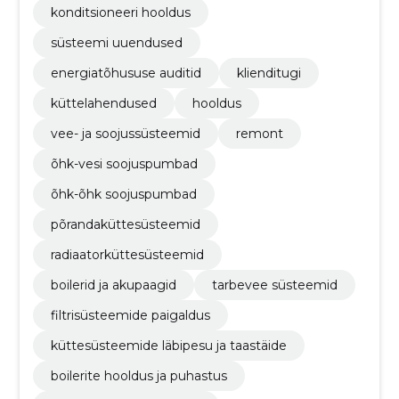
konditsioneeri hooldus
süsteemi uuendused
energiatõhususe auditid
klienditugi
küttelahendused
hooldus
vee- ja soojussüsteemid
remont
õhk-vesi soojuspumbad
õhk-õhk soojuspumbad
põrandaküttesüsteemid
radiaatorküttesüsteemid
boilerid ja akupaagid
tarbevee süsteemid
filtrisüsteemide paigaldus
küttesüsteemide läbipesu ja taastäide
boilerite hooldus ja puhastus