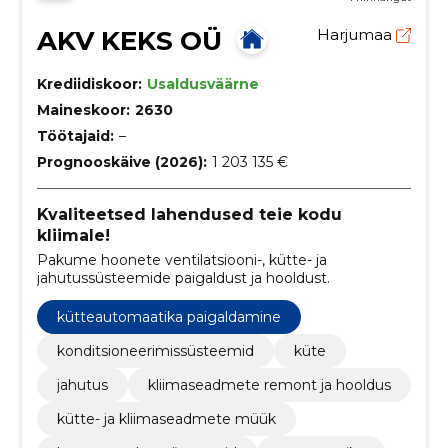
AKV KEKS OÜ
Harjumaa
Krediidiskoor:
Usaldusväärne
Maineskoor:
2630
Töötajaid:
–
Prognooskäive (2026):
1 203 135 €
Kvaliteetsed lahendused teie kodu
kliimale!
Pakume hoonete ventilatsiooni-, kütte- ja
jahutussüsteemide paigaldust ja hooldust.
kütteautomaatika paigaldamine
konditsioneerimissüsteemid
küte
jahutus
kliimaseadmete remont ja hooldus
kütte- ja kliimaseadmete müük