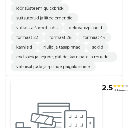
lõõrisüsteem quickbrick
suitsutorud ja liiteelemendid
välikesta šamott ohs
dekoratiivplaadid
formaat 22
formaat 28
formaat 44
karniisid
riiulid ja tasapinnad
soklid
eridisainiga ahjude, pliitide, kaminate ja muude
kohtkütteseadmete ehitamine
valmisahjude ja -pliitide paigaldamine
2.5
4 hinnan