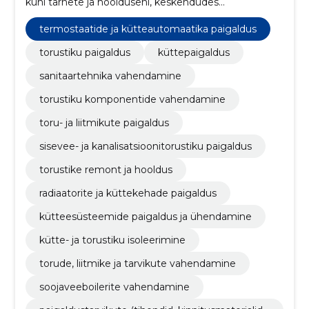
kuni tarnete ja hoolduseni, keskendudes
töökindlusele, energiatõhususele ja kiirele
lahendusele.
termostaatide ja kütteautomaatika paigaldus
torustiku paigaldus
küttepaigaldus
sanitaartehnika vahendamine
torustiku komponentide vahendamine
toru- ja liitmikute paigaldus
sisevee- ja kanalisatsioonitorustiku paigaldus
torustike remont ja hooldus
radiaatorite ja küttekehade paigaldus
kütteesüsteemide paigaldus ja ühendamine
kütte- ja torustiku isoleerimine
torude, liitmike ja tarvikute vahendamine
soojaveeboilerite vahendamine