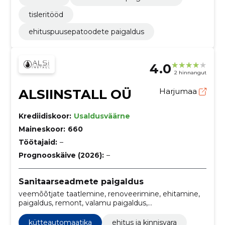
tisleritööd
ehituspuusepatoodete paigaldus
4.0
2 hinnangut
ALSIINSTALL OÜ
Harjumaa
Krediidiskoor:
Usaldusväärne
Maineskoor:
660
Töötajaid:
–
Prognooskäive (2026):
–
Sanitaarseadmete paigaldus
veemõõtjate taatlemine, renoveerimine, ehitamine,
paigaldus, remont, valamu paigaldus,
Kanalisatsioonisüsteemide ehitamine, likvideerimine,
pesemine, läbipesu
kütteautomaatika
ehitus ja kinnisvara