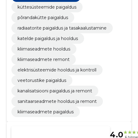
küttesüsteemide paigaldus
põrandakütte paigaldus
radiaatorite paigaldus ja tasakaalustamine
katelde paigaldus ja hooldus
kliimaseadmete hooldus
kliimaseadmete remont
elektrisüsteemide hooldus ja kontroll
veetorustike paigaldus
kanalisatsiooni paigaldus ja remont
sanitaarseadmete hooldus ja remont
kliimaseadmete paigaldus
4.0
6 hinna