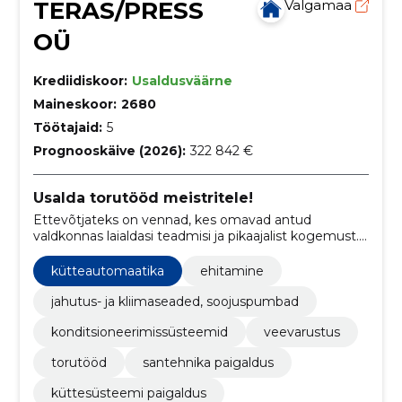
TERAS/PRESS
Valgamaa
OÜ
Krediidiskoor:
Usaldusväärne
Maineskoor:
2680
Töötajaid:
5
Prognooskäive (2026):
322 842 €
Usalda torutööd meistritele!
Ettevõtjateks on vennad, kes omavad antud
valdkonnas laialdasi teadmisi ja pikaajalist kogemust.
Oluline on kõrge kvaliteediga teenuse pakkumine,
mistõttu hoitakse end pidevalt kursis uusimate ja
kütteautomaatika
ehitamine
parimate võimalustega turul.
jahutus- ja kliimaseaded, soojuspumbad
konditsioneerimissüsteemid
veevarustus
torutööd
santehnika paigaldus
küttesüsteemi paigaldus