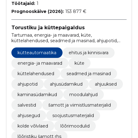
Töötajaid:
1
Prognooskäive (2026):
153 877 €
Torustiku ja küttepaigaldus
Tartumaa, energia- ja maavarad, küte,
küttelahendused, seadmed ja masinad, ahjupotid,
ahjusüdamikud, ahjuuksed, Kaminasüdamikud,
kütteautomaatika
kütteautomaatika
ehitus ja kinnisvara
energia- ja maavarad
küte
küttelahendused
seadmed ja masinad
ahjupotid
ahjusüdamikud
ahjuuksed
kaminasüdamikud
moodulahjud
salvestid
šamott ja viimistlusmaterjalid
ahjusegud
soojustusmaterjalid
kolde võlvlaed
lõõrimoodulid
lõõristiku šamott rhs