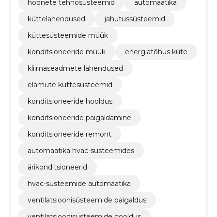
hoonete tehnosüsteemid
automaatika
küttelahendused
jahutussüsteemid
küttesüsteemide müük
konditsioneeride müük
energiatõhus küte
kliimaseadmete lahendused
elamute küttesüsteemid
konditsioneeride hooldus
konditsioneeride paigaldamine
konditsioneeride remont
automaatika hvac-süsteemides
ärikonditsioneerid
hvac-süsteemide automaatika
ventilatsioonisüsteemide paigaldus
ventilatsioonisüsteemide hooldus