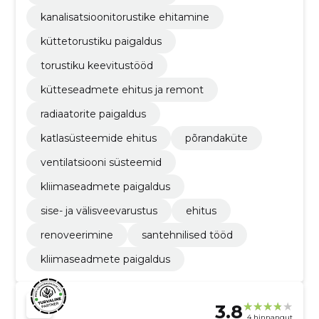
kanalisatsioonitorustike ehitamine
küttetorustiku paigaldus
torustiku keevitustööd
kütteseadmete ehitus ja remont
radiaatorite paigaldus
katlasüsteemide ehitus
põrandaküte
ventilatsiooni süsteemid
kliimaseadmete paigaldus
sise- ja välisveevarustus
ehitus
renoveerimine
santehnilised tööd
kliimaseadmete paigaldus
3.8
4 hinnangut