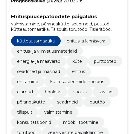
Prognooskäive (2026):
20 020 €
Ehituspuusepatoodete paigaldus
valmistamine, põrandakütte, seadmeid, puutöö,
kütteautomaatika, Täispuit, torutööd, Tisleritööd,
VEEARVESTITE PAIGALDAMINE, suvilad
kütteautomaatika
ehitus ja kinnisvara
ehitus- ja viimistlusmaterjalid
energia- ja maavarad
küte
puittooted
seadmed ja masinad
ehitus
ehitamine
küttesüsteemide hooldus
elamud
hooldus
soojus
suvilad
põrandakütte
seadmeid
puutöö
täispuit
valmistamine
konsultatsioonid
mööbli tootmine
torutööd
veearvestite paigaldamine