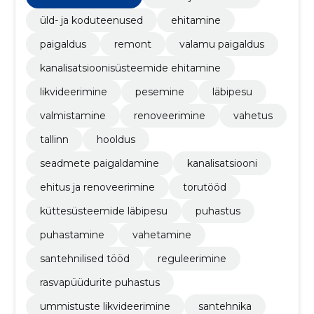
üld- ja koduteenused
ehitamine
paigaldus
remont
valamu paigaldus
kanalisatsioonisüsteemide ehitamine
likvideerimine
pesemine
läbipesu
valmistamine
renoveerimine
vahetus
tallinn
hooldus
seadmete paigaldamine
kanalisatsiooni
ehitus ja renoveerimine
torutööd
küttesüsteemide läbipesu
puhastus
puhastamine
vahetamine
santehnilised tööd
reguleerimine
rasvapüüdurite puhastus
ummistuste likvideerimine
santehnika