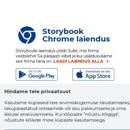
Storybook
Chrome laiendus
Storybooki laiendus ütleb Sulle, mis firma
veebilehel Sa parajasti viibid ja kui usaldusväärne
see firma täna on.
LAADI LAIENDUS ALLA
Näed helistaja tausta!
Storybooki Äpp toob
Hindame teie privaatsust
Sinuni
OTSEKONTAKTID
400 000 Eesti
ettevõtte ja isikute kohta (juhid, ametnikud).
Kasutame küpsiseid teie sirvimiskogemuse täiustamiseks,
Andmed on rikastatud maksevõime ja
isikupärastatud reklaamide või sisu pakkumiseks ja oma
finantsinfoga.
liikluse analüüsimiseks. Kui klõpsate "nõustu kõigiga",
nõustute kõikide meie küpsiste kasutamisega.