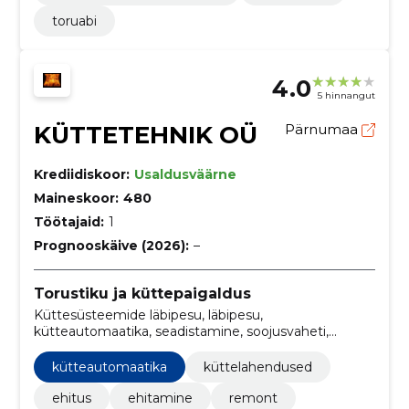
toruabi
4.0
5 hinnangut
KÜTTETEHNIK OÜ
Pärnumaa
Krediidiskoor:
Usaldusväärne
Maineskoor:
480
Töötajaid:
1
Prognooskäive (2026):
–
Torustiku ja küttepaigaldus
Küttesüsteemide läbipesu, läbipesu,
kütteautomaatika, seadistamine, soojusvaheti,
Lahendamine, rikete tuvastamine ja kõrvaldamine,
probleemide lahendamine, Soojussõlmede hooldus,
kütteautomaatika
küttelahendused
vahetus
ehitus
ehitamine
remont