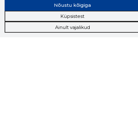
Nõustu kõigiga
Tööriistad
Sooduspakkumised
Küpsistest
Hanked
Tööturg
Ainult vajalikud
Sihtkliendid
Rakendused
Lisavõimalused
Inforegister
Krediidihaldus
Raportid
Müügihaldus CRM
API
Ettevõttest
Grupist
Kontakt
Liitu meiega
Uudised
KKK