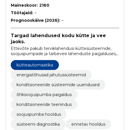
Maineskoor:
2160
Töötajaid:
–
Prognooskäive (2026):
–
Targad lahendused kodu kütte ja vee
jaoks.
Ettevõte pakub terviklahendusi küttesüsteemide,
soojuspumpade ja tarbevee lahenduste paigalduses,
hoolduses ja remondis. Pika kogemusega spetsialist
tagab, et süsteemid töötaksid ökonoomselt ja
kütteautomaatika
tõrgeteta.
energiatõhusad jahutussüsteemid
konditsioneeride süsteemide uuendused
õhksoojuspumba paigaldus
konditsioneeride teenindus
soojuspumba hooldus
süsteemi diagnostika
ennetav hooldus