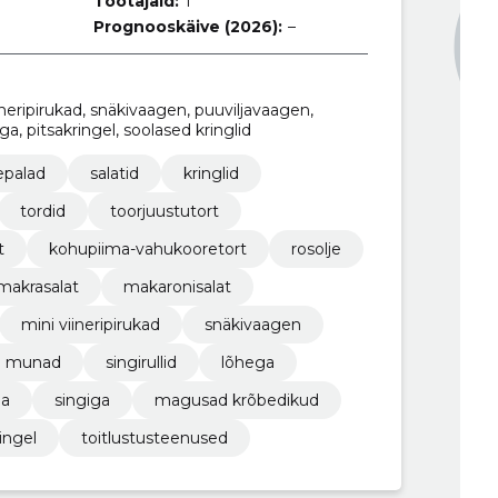
Töötajaid:
1
Prognooskäive (2026):
–
iineripirukad, snäkivaagen, puuviljavaagen,
ga, pitsakringel, soolased kringlid
epalad
salatid
kringlid
tordid
toorjuustutort
t
kohupiima-vahukooretort
rosolje
i-makrasalat
makaronisalat
mini viineripirukad
snäkivaagen
d munad
singirullid
lõhega
ga
singiga
magusad krõbedikud
ingel
toitlustusteenused