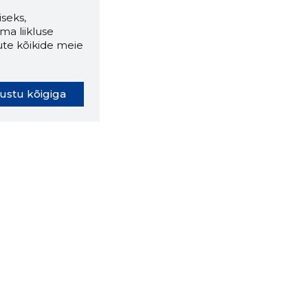
seks,
ma liikluse
ute kõikide meie
ustu kõigiga
oki laiendus ütleb Sulle, mis
eebilehel Sa parajasti viibid ja
ldusväärne see firma täna on.
 LAIENDUS ALLA