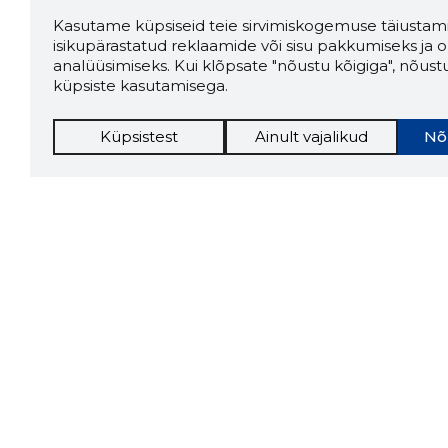
Kasutame küpsiseid teie sirvimiskogemuse täiustami
isikupärastatud reklaamide või sisu pakkumiseks ja o
analüüsimiseks. Kui klõpsate "nõustu kõigiga", nõust
küpsiste kasutamisega.
Küpsistest
Ainult vajalikud
Nõ
Storybo
Storybook
firma v
kui usa
Chrome laiendus
LAADI