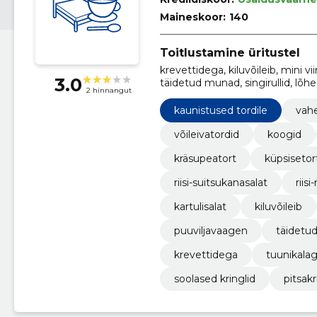
Maineskoor:
140
Toitlustamine üritustel
krevettidega, kiluvõileib, mini v
3.0
täidetud munad, singirullid, lõhe
2 hinnangut
kaunistused tordile
vah
võileivatordid
koogid
kräsupeatort
küpsisetor
riisi-suitsukanasalat
riis
kartulisalat
kiluvõileib
puuviljavaagen
täidetu
krevettidega
tuunikala
soolased kringlid
pitsakr