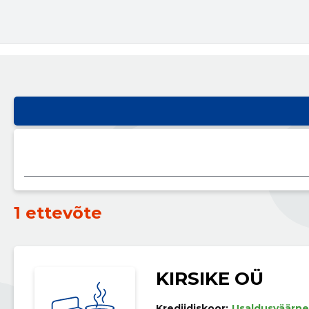
1 ettevõte
KIRSIKE OÜ
Krediidiskoor:
Usaldusväärne