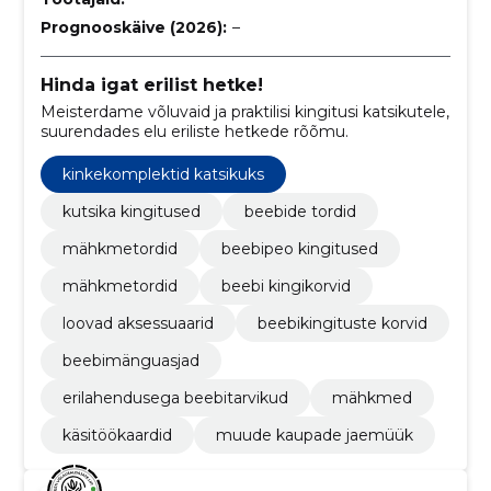
Prognooskäive (2026):
–
Hinda igat erilist hetke!
Meisterdame võluvaid ja praktilisi kingitusi katsikutele,
suurendades elu eriliste hetkede rõõmu.
kinkekomplektid katsikuks
kutsika kingitused
beebide tordid
mähkmetordid
beebipeo kingitused
mähkmetordid
beebi kingikorvid
loovad aksessuaarid
beebikingituste korvid
beebimänguasjad
erilahendusega beebitarvikud
mähkmed
käsitöökaardid
muude kaupade jaemüük