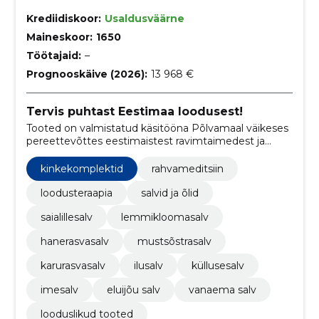
Krediidiskoor:
Usaldusväärne
Maineskoor:
1650
Töötajaid:
–
Prognooskäive (2026):
13 968 €
Tervis puhtast Eestimaa loodusest!
Tooted on valmistatud käsitööna Põlvamaal väikeses
pereettevõttes eestimaistest ravimtaimedest ja
parimatest looduslikest õlidest.
kinkekomplektid
rahvameditsiin
loodusteraapia
salvid ja õlid
saialillesalv
lemmikloomasalv
hanerasvasalv
mustsõstrasalv
karurasvasalv
ilusalv
küllusesalv
imesalv
eluijõu salv
vanaema salv
looduslikud tooted