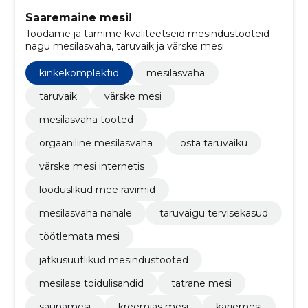
Saaremaine mesi!
Toodame ja tarnime kvaliteetseid mesindustooteid
nagu mesilasvaha, taruvaik ja värske mesi.
kinkekomplektid
mesilasvaha
taruvaik
värske mesi
mesilasvaha tooted
orgaaniline mesilasvaha
osta taruvaiku
värske mesi internetis
looduslikud mee ravimid
mesilasvaha nahale
taruvaigu tervisekasud
töötlemata mesi
jätkusuutlikud mesindustooted
mesilase toidulisandid
tatrane mesi
saunamesi
kreemjas mesi
kärjemesi