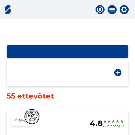
55 ettevõtet
4.8
72 hinnangut