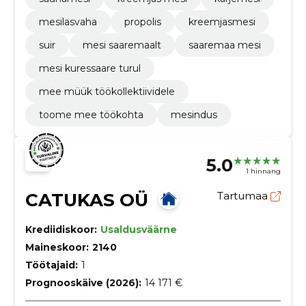
mesilasvaha
propolis
kreemjasmesi
suir
mesi saaremaalt
saaremaa mesi
mesi kuressaare turul
mee müük töökollektiividele
toome mee töökohta
mesindus
5.0
1 hinnang
CATUKAS OÜ
Tartumaa
Krediidiskoor:
Usaldusväärne
Maineskoor:
2140
Töötajaid:
1
Prognooskäive (2026):
14 171 €