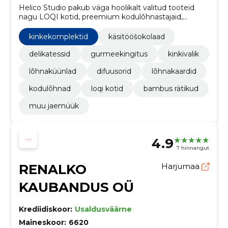
Helico Studio pakub väga hoolikalt valitud tooteid
nagu LOQI kotid, preemium kodulõhnastajaid,
gurmeetooteid ja luksuslikke tekstiile e-poes.
kinkekomplektid
käsitööšokolaad
delikatessid
gurmeekingitus
kinkivalik
lõhnaküünlad
difuusorid
lõhnakaardid
kodulõhnad
loqi kotid
bambus rätikud
muu jaemüük
4.9
7 hinnangut
RENALKO
Harjumaa
KAUBANDUS OÜ
Krediidiskoor:
Usaldusväärne
Maineskoor:
6620