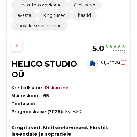
tarvikute komplektid
õlleklaasid
avasta
kingitused
baarid
jookide serveerimine
5.0
1 hinnang
HELICO STUDIO
Harjumaa
OÜ
Krediidiskoor:
Riskantne
Maineskoor:
-65
Töötajaid:
–
Prognooskäive (2026):
66 186 €
Kingitused. Maitseelamused. Elustiil.
Iseendale ja sõpradele