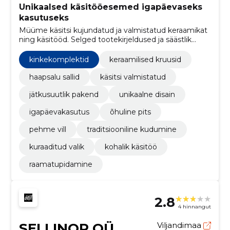
Unikaalsed käsitööesemed igapäevaseks
kasutuseks
Müüme käsitsi kujundatud ja valmistatud keraamikat
ning käsitööd. Selged tootekirjeldused ja säästlik
pakend annavad ostjale kindluse ja toetavad väikest
tootmist.
kinkekomplektid
keraamilised kruusid
haapsalu sallid
käsitsi valmistatud
jätkusuutlik pakend
unikaalne disain
igapäevakasutus
õhuline pits
pehme vill
traditsiooniline kudumine
kuraaditud valik
kohalik käsitöö
raamatupidamine
2.8
4 hinnangut
SELLINOR OÜ
Viljandimaa