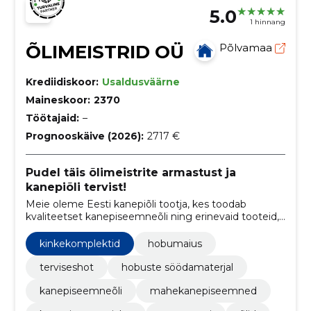
5.0
1 hinnang
ÕLIMEISTRID OÜ
Põlvamaa
Krediidiskoor:
Usaldusväärne
Maineskoor:
2370
Töötajaid:
–
Prognooskäive (2026):
2717 €
Pudel täis õlimeistrite armastust ja
kanepiõli tervist!
Meie oleme Eesti kanepiõli tootja, kes toodab
kvaliteetset kanepiseemneõli ning erinevaid tooteid,
mis põhinevad kanepi seemnetel. Meie eesmärk on
pakkuda oma klientidele parimaid tervislikke
kinkekomplektid
hobumaius
lahendusi hobuste ja inimeste jaoks.
terviseshot
hobuste söödamaterjal
kanepiseemneõli
mahekanepiseemned