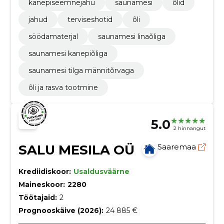
kanepiseemnejahu
saunamesi
õlid
jahud
terviseshotid
õli
söödamaterjal
saunamesi linaõliga
saunamesi kanepiõliga
saunamesi tilga männitõrvaga
õli ja rasva tootmine
5.0
2 hinnangut
SALU MESILA OÜ
Saaremaa
Krediidiskoor:
Usaldusväärne
Maineskoor:
2280
Töötajaid:
2
Prognooskäive (2026):
24 885 €