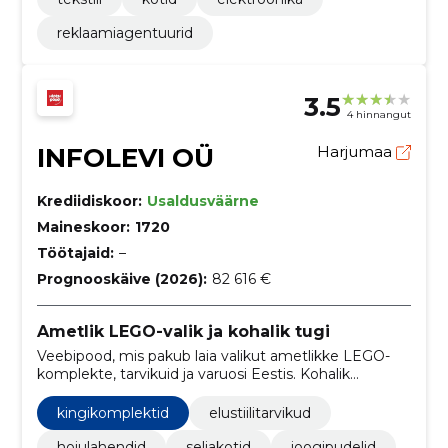
reklaamiagentuurid
3.5
4 hinnangut
INFOLEVI OÜ
Harjumaa
Krediidiskoor:
Usaldusväärne
Maineskoor:
1720
Töötajaid:
–
Prognooskäive (2026):
82 616 €
Ametlik LEGO-valik ja kohalik tugi
Veebipood, mis pakub laia valikut ametlikke LEGO-
komplekte, tarvikuid ja varuosi Eestis. Kohalik
klienditugi, laoseisu näitajad ja kogukonnaüritused
teevad ostu lihtsaks ja lõbusaks.
kingikomplektid
elustiilitarvikud
hoiulahendid
seljakotid
joogipudelid