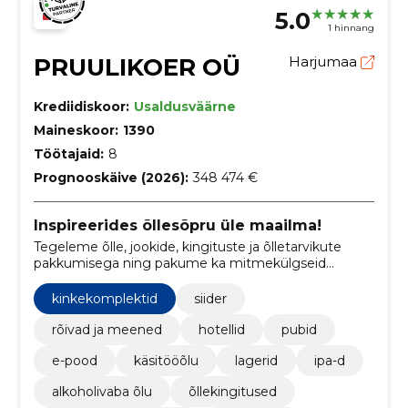
5.0
1 hinnang
PRUULIKOER OÜ
Harjumaa
Krediidiskoor:
Usaldusväärne
Maineskoor:
1390
Töötajaid:
8
Prognooskäive (2026):
348 474 €
Inspireerides õllesõpru üle maailma!
Tegeleme õlle, jookide, kingituste ja õlletarvikute
pakkumisega ning pakume ka mitmekülgseid
elamusi läbi oma baaride, hotellide ja pubide.
kinkekomplektid
siider
rõivad ja meened
hotellid
pubid
e-pood
käsitööõlu
lagerid
ipa-d
alkoholivaba õlu
õllekingitused