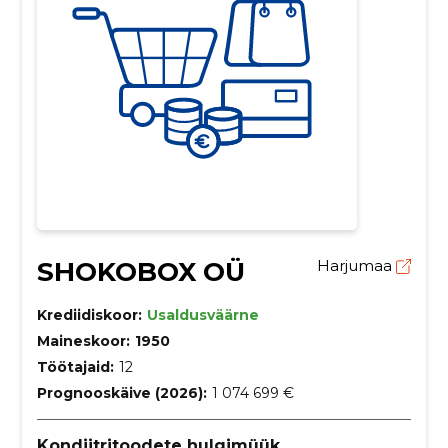
SHOKOBOX OÜ
Harjumaa
Krediidiskoor:
Usaldusväärne
Maineskoor:
1950
Töötajaid:
12
Prognooskäive (2026):
1 074 699 €
Kondiitritoodete hulgimüük