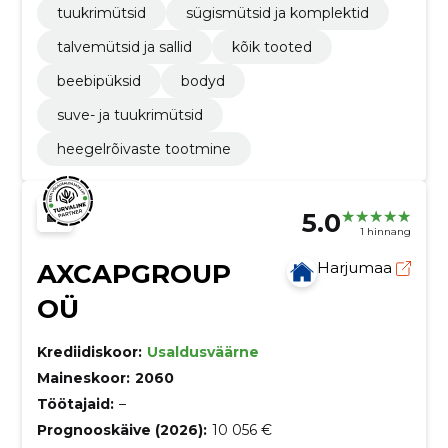
tuukrimütsid
sügismütsid ja komplektid
talvemütsid ja sallid
kõik tooted
beebipüksid
bodyd
suve- ja tuukrimütsid
heegelrõivaste tootmine
5.0
1 hinnang
AXCAPGROUP
Harjumaa
OÜ
Krediidiskoor:
Usaldusväärne
Maineskoor:
2060
Töötajaid:
–
Prognooskäive (2026):
10 056 €