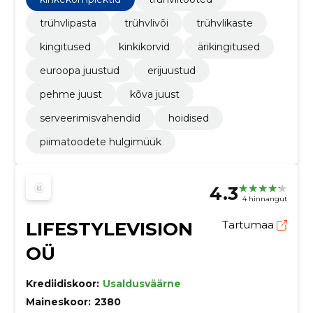
trühvlipasta
trühvlivõi
trühvlikaste
kingitused
kinkikorvid
ärikingitused
euroopa juustud
erijuustud
pehme juust
kõva juust
serveerimisvahendid
hoidised
piimatoodete hulgimüük
4.3
4 hinnangut
LIFESTYLEVISION
Tartumaa
OÜ
Krediidiskoor:
Usaldusväärne
Maineskoor:
2380