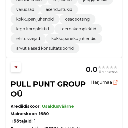
varuosad
asendustükid
kokkupanijuhendid
osadeotsing
lego komplektid
teemakomplektid
ehitussarjad
kokkupaneku juhendid
arvutialased konsultatsioonid
0.0
0 hinnangut
PULL PUNT GROUP
Harjumaa
OÜ
Krediidiskoor:
Usaldusväärne
Maineskoor:
1680
Töötajaid:
1