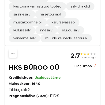
käsitööna valmistatud tooted
salvid ja õlid
saialillesalv
naisetpunaõli
mustaköömne õli
karurasvaseep
küllusesalv
imesalv
eluijõu salv
vanaema salv
muude kaupade jaemüük
2.7
3 hinnangut
HKS BÜROO OÜ
Harjumaa
Krediidiskoor:
Usaldusväärne
Maineskoor:
1640
Töötajaid:
2
Prognooskäive (2026):
1115 €