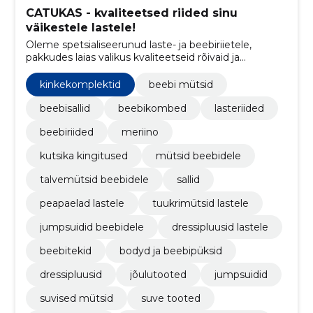
CATUKAS - kvaliteetsed riided sinu
väikestele lastele!
Oleme spetsialiseerunud laste- ja beebiriietele,
pakkudes laias valikus kvaliteetseid rõivaid ja
aksessuaare, et rahuldada vanemate ja perede
vajadusi.
kinkekomplektid
beebi mütsid
beebisallid
beebikombed
lasteriided
beebiriided
meriino
kutsika kingitused
mütsid beebidele
talvemütsid beebidele
sallid
peapaelad lastele
tuukrimütsid lastele
jumpsuidid beebidele
dressipluusid lastele
beebitekid
bodyd ja beebipüksid
dressipluusid
jõulutooted
jumpsuidid
suvised mütsid
suve tooted