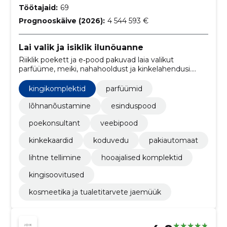
Töötajaid:
69
Prognooskäive (2026):
4 544 593 €
Lai valik ja isiklik ilunõuanne
Riiklik poekett ja e‑pood pakuvad laia valikut
parfüüme, meiki, nahahooldust ja kinkelahendusi.
Pakume isiklikku nõustamist, lojaalsussoodustusi ning
mugavat tarne- ja ostukogemust.
kingikomplektid
parfüümid
lõhnanõustamine
esinduspood
poekonsultant
veebipood
kinkekaardid
koduvedu
pakiautomaat
lihtne tellimine
hooajalised komplektid
kingisoovitused
kosmeetika ja tualetitarvete jaemüük