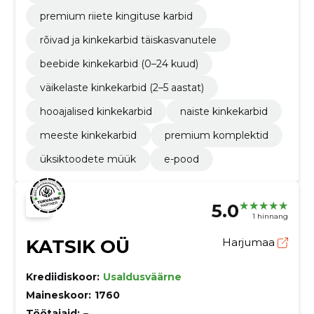
premium riiete kingituse karbid
rõivad ja kinkekarbid täiskasvanutele
beebide kinkekarbid (0–24 kuud)
väikelaste kinkekarbid (2–5 aastat)
hooajalised kinkekarbid
naiste kinkekarbid
meeste kinkekarbid
premium komplektid
üksiktoodete müük
e-pood
5.0
1 hinnang
KATSIK OÜ
Harjumaa
Krediidiskoor:
Usaldusväärne
Maineskoor:
1760
Töötajaid:
–