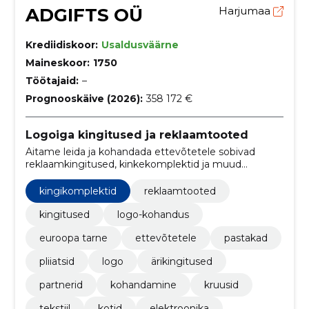
ADGIFTS OÜ
Harjumaa
Krediidiskoor:
Usaldusväärne
Maineskoor:
1750
Töötajaid:
–
Prognooskäive (2026):
358 172 €
Logoiga kingitused ja reklaamtooted
Aitame leida ja kohandada ettevõtetele sobivad
reklaamkingitused, kinkekomplektid ja muud
bränditud tooted. Pakume logo lisamist, näidiseid ja
tarneid üle Euroopa.
kingikomplektid
reklaamtooted
kingitused
logo-kohandus
euroopa tarne
ettevõtetele
pastakad
pliiatsid
logo
ärikingitused
partnerid
kohandamine
kruusid
tekstiil
kotid
elektroonika