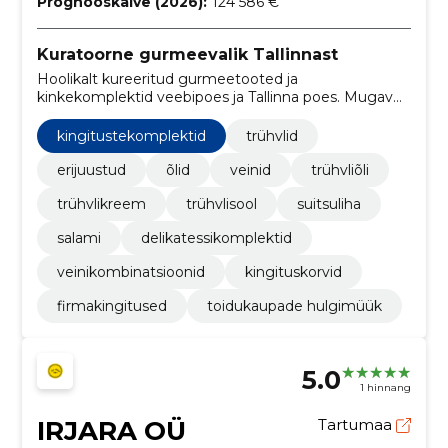
Prognooskäive (2026):
124 586 €
Kuratoorne gurmeevalik Tallinnast
Hoolikalt kureeritud gurmeetooted ja
kinkekomplektid veebipoes ja Tallinna poes. Mugav
e‑tellimine ning võimalus järeletulemiseks ja
kohapealseks ostuks.
kingitustekomplektid
trühvlid
erijuustud
õlid
veinid
trühvliõli
trühvlikreem
trühvlisool
suitsuliha
salami
delikatessikomplektid
veinikombinatsioonid
kingituskorvid
firmakingitused
toidukaupade hulgimüük
5.0
1 hinnang
IRJARA OÜ
Tartumaa