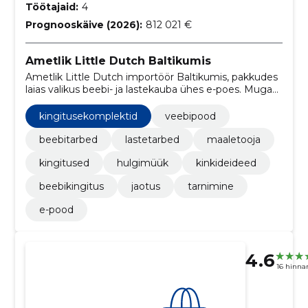
Töötajaid:
4
Prognooskäive (2026):
812 021 €
Ametlik Little Dutch Baltikumis
Ametlik Little Dutch importöör Baltikumis, pakkudes
laias valikus beebi- ja lastekauba ühes e-poes. Mugav
veebipood ja kohaletoimetus kogu regioonis.
kingitusekomplektid
veebipood
beebitarbed
lastetarbed
maaletooja
kingitused
hulgimüük
kinkideideed
beebikingitus
jaotus
tarnimine
e-pood
4.6
16 hinna