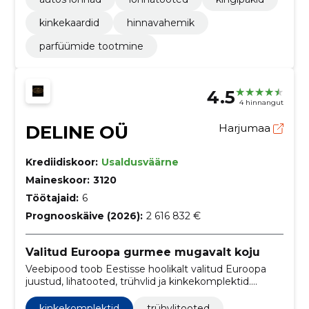
kinkekaardid
hinnavahemik
parfüümide tootmine
4.5
4 hinnangut
DELINE OÜ
Harjumaa
Krediidiskoor:
Usaldusväärne
Maineskoor:
3120
Töötajaid:
6
Prognooskäive (2026):
2 616 832 €
Valitud Euroopa gurmee mugavalt koju
Veebipood toob Eestisse hoolikalt valitud Euroopa
juustud, lihatooted, trühvlid ja kinkekomplektid.
Mugav tellimine ja äriklientidele erilahendused.
kinkekomplektid
trühvlitooted