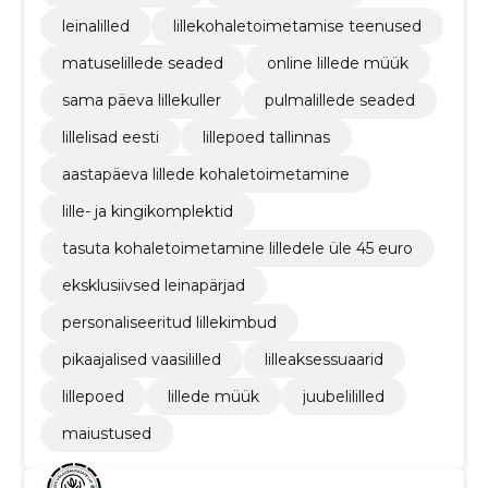
leinalilled
lillekohaletoimetamise teenused
matuselillede seaded
online lillede müük
sama päeva lillekuller
pulmalillede seaded
lillelisad eesti
lillepoed tallinnas
aastapäeva lillede kohaletoimetamine
lille- ja kingikomplektid
tasuta kohaletoimetamine lilledele üle 45 euro
eksklusiivsed leinapärjad
personaliseeritud lillekimbud
pikaajalised vaasililled
lilleaksessuaarid
lillepoed
lillede müük
juubelililled
maiustused