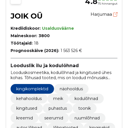
4.8
75 hinnangut
JOIK OÜ
Harjumaa
Krediidiskoor:
Usaldusväärne
Maineskoor:
3800
Töötajaid:
18
Prognooskäive (2026):
1 563 526 €
Looduslik ilu ja kodulõhnad
Looduskosmeetika, kodulõhnad ja kingitused ühes
kohas. Tõhusad tooted, mis on loodud mõnusaks
igapäevaseks kasutamiseks.
kingikomplektid
näohooldus
kehahooldus
meik
kodulõhnad
kingitused
puhastus
toonik
kreemid
seerumid
ruumilõhnad
autos lõhnad
lõhnatooted
kingipakid