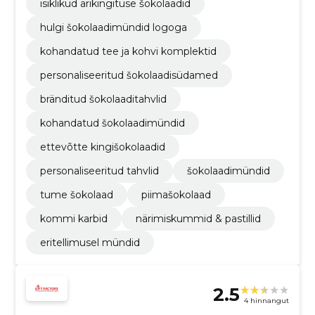
isiklikud ärikingituse šokolaadid
hulgi šokolaadimündid logoga
kohandatud tee ja kohvi komplektid
personaliseeritud šokolaadisüdamed
bränditud šokolaaditahvlid
kohandatud šokolaadimündid
ettevõtte kingišokolaadid
personaliseeritud tahvlid
šokolaadimündid
tume šokolaad
piimašokolaad
kommi karbid
närimiskummid & pastillid
eritellimusel mündid
2.5
4 hinnangut