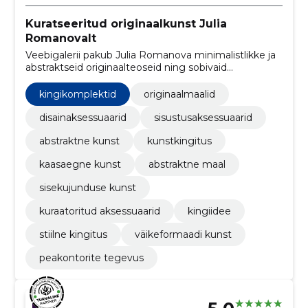
Kuratseeritud originaalkunst Julia
Romanovalt
Veebigalerii pakub Julia Romanova minimalistlikke ja
abstraktseid originaalteoseid ning sobivaid
aksessuaare. Osta otse kunstnikult läbipaistva
hinnaga.
kingikomplektid
originaalmaalid
disainaksessuaarid
sisustusaksessuaarid
abstraktne kunst
kunstkingitus
kaasaegne kunst
abstraktne maal
sisekujunduse kunst
kuraatoritud aksessuaarid
kingiidee
stiilne kingitus
väikeformaadi kunst
peakontorite tegevus