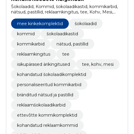
Šokolaadid, Kommid, šokolaadikastid, kommikarbid,
nätsud, pastillid, reklaamkingitus, tee, Kohv, Mesi,
isikupärased ärikingitused
mee kinkekomplektid
šokolaadid
kommid
šokolaadikastid
kommikarbid
nätsud, pastillid
reklaamkingitus
tee
isikupärased ärikingitused
tee, kohv, mesi
kohandatud šokolaadikomplektid
personaliseeritud kommikarbid
bränditud nätsud ja pastillid
reklaamšokolaadikarbid
ettevõtte kommikomplektid
kohandatud reklaamkommid