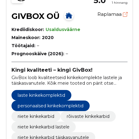
5.0
1 hinnang
GIVBOX OÜ
Raplamaa
Krediidiskoor:
Usaldusväärne
Maineskoor:
2020
Töötajaid:
–
Prognooskäive (2026):
–
Kingi kvaliteeti – kingi GivBox!
GivBox loob kvaliteetseid kinkekomplekte lastele ja
täiskasvanutele. Kõik meie tooted on pärit otse
usaldusväärsetelt brändidelt, et pakkuda kingitusi, mis
on korraga ilusad, praktilised ja kauakestvad.
laste kinkekomplektid
personaalsed kinkekomplektid
riiete kinkekarbid
rõivaste kinkekarbid
riiete kinkekarbid lastele
riiete kinkekarbid täiskasvanutele