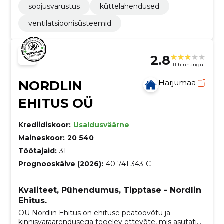
soojusvarustus
küttelahendused
ventilatsioonisüsteemid
2.8
11 hinnangut
NORDLIN
Harjumaa
EHITUS OÜ
Krediidiskoor:
Usaldusväärne
Maineskoor:
20 540
Töötajaid:
31
Prognooskäive (2026):
40 741 343 €
Kvaliteet, Pühendumus, Tipptase - Nordlin
Ehitus.
OÜ Nordlin Ehitus on ehituse peatöövõtu ja
kinnisvaraarendusega tegelev ettevõte, mis asutati