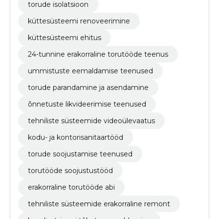
torude isolatsioon
küttesüsteemi renoveerimine
küttesüsteemi ehitus
24-tunnine erakorraline torutööde teenus
ummistuste eemaldamise teenused
torude parandamine ja asendamine
õnnetuste likvideerimise teenused
tehniliste süsteemide videoülevaatus
kodu- ja kontorisanitaartööd
torude soojustamise teenused
torutööde soojustustööd
erakorraline torutööde abi
tehniliste süsteemide erakorraline remont