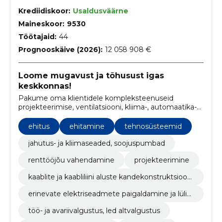
Krediidiskoor:
Usaldusväärne
Maineskoor:
9530
Töötajaid:
44
Prognooskäive (2026):
12 058 908 €
Loome mugavust ja tõhusust igas
keskkonnas!
Pakume oma klientidele kompleksteenuseid
projekteerimise, ventilatsiooni, kliima-, automaatika-
ja elektrisüsteemide paigalduseks ja hoolduseks.
ehitus
ehitamine
tehnosüsteemid
jahutus- ja kliimaseaded, soojuspumbad
renttööjõu vahendamine
projekteerimine
kaablite ja kaabliliini aluste kandekonstruktsiooni
de paigaldamine
erinevate elektriseadmete paigaldamine ja lülita
mine
töö- ja avariivalgustus, led altvalgustus