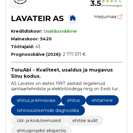
3.5
24 hinnangut
LAVATEIR AS
Harjumaa
Krediidiskoor:
Usaldusväärne
Maineskoor:
5420
Töötajaid:
43
Prognooskäive (2026):
2 771 571 €
ToruAbi - Kvaliteet, usaldus ja mugavus
Sinu kodus.
AS Lavateir on alates 1997. aastast tegelenud
sanitaartehniliste ja elektritöödega ning on Eesti turul
tuntud kaubamärgi ToruAbi all, pakkudes
usaldusväärseid ja professionaalseid lahendusi.
ehitus ja kinnisvara
ehitus
ehitamine
tehnosüsteemide diagnostika
üld- ja koduteenused
ehitise audit
ehitusprojekti ekspertiis