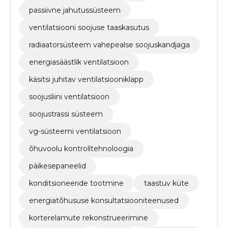
passiivne jahutussüsteem
ventilatsiooni soojuse taaskasutus
radiaatorsüsteem vahepealse soojuskandjaga
energiasäästlik ventilatsioon
käsitsi juhitav ventilatsiooniklapp
soojusliini ventilatsioon
soojustrassi süsteem
vg-süsteemi ventilatsioon
õhuvoolu kontrolltehnoloogia
päikesepaneelid
konditsioneeride tootmine
taastuv küte
energiatõhususe konsultatsiooniteenused
korterelamute rekonstrueerimine