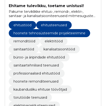
Ehitame tulevikku, toetame unistusi!
Pakume terviklikke ehitus-, remondi-, elektri-,
sanitaar- ja kanalisatsiooniteenuseid mitmesuguste
projektide jaoks.
ehitustööd
ehitusteenused
hoonete tehnosüsteemide projekteerimine
remonditööd
elektritööd
sanitaartööd
kanalisatsioonitööd
büroo- ja äripindade ehitustööd
sanitaartehnilised teenused
professionaalsed ehitustööd
hoonete remonditeenused
kaubandusliku ehituse töövõtjad
torutööde teenused
elektripaigaldusteenused