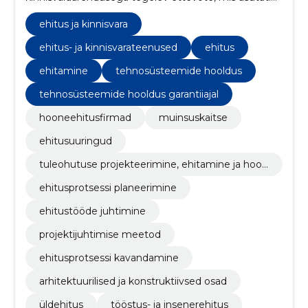
2010. aastal. Neljateistkümne tegutsemisaasta
jooksul oleme kasvanud üheks turu juhtivaks
ehitus ja kinnisvara
ettevõtteks Eestis.
ehitus- ja kinnisvarateenused
ehitus
ehitamine
tehnosüsteemide hooldus
tehnosüsteemide hooldus garantiiajal
hooneehitusfirmad
muinsuskaitse
ehitusuuringud
tuleohutuse projekteerimine, ehitamine ja hool
damine
ehitusprotsessi planeerimine
ehitustööde juhtimine
projektijuhtimise meetod
ehitusprotsessi kavandamine
arhitektuurilised ja konstruktiivsed osad
üldehitus
tööstus- ja insenerehitus