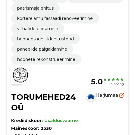
paarismaja ehitus
korterelamu fassaadi renoveerimine
viilhallide ehitamine
hooneosade üldehitustööd
paneelide paigaldamine
hoonete rekonstrueerimine
5.0
1 hinnang
TORUMEHED24
Harjumaa
OÜ
Krediidiskoor:
Usaldusväärne
Maineskoor:
2530