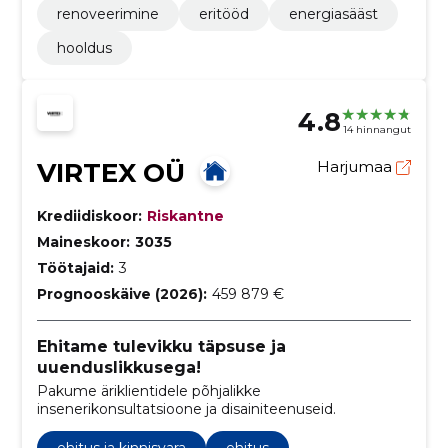
renoveerimine
eritööd
energiasääst
hooldus
4.8
14 hinnangut
VIRTEX OÜ
Harjumaa
Krediidiskoor:
Riskantne
Maineskoor:
3035
Töötajaid:
3
Prognooskäive (2026):
459 879 €
Ehitame tulevikku täpsuse ja
uuenduslikkusega!
Pakume äriklientidele põhjalikke
insenerikonsultatsioone ja disainiteenuseid.