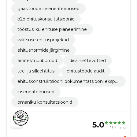
gaasitööde inseneriteenused
b2b ehituskonsultatsioonid
tööstusliku ehituse planeerimine
valitsuse ehitusprojektid
ehitusnormide järgimine
arhitektuuribürood
disainiettevõtted
tee- ja sillaehtitus
ehitustööde audit
ehituskonstruktsiooni dokumentatsiooni eksper
tarvustus
inseneriteenused
omaniku konsultatsioonid
5.0
1 hinnang