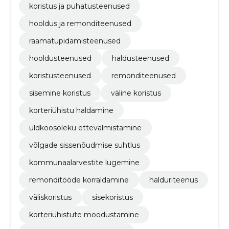
koristus ja puhatusteenused
hooldus ja remonditeenused
raamatupidamisteenused
hooldusteenused
haldusteenused
koristusteenused
remonditeenused
sisemine koristus
väline koristus
korteriühistu haldamine
üldkoosoleku ettevalmistamine
võlgade sissenõudmise suhtlus
kommunaalarvestite lugemine
remonditööde korraldamine
halduriteenus
väliskoristus
sisekoristus
korteriühistute moodustamine