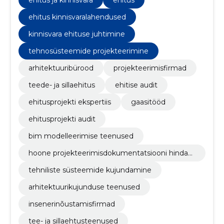
ehitus ja kinnisvara
ehitus
ehitus kinnisvaralahendused
kinnisvara ehituse juhtimine
tehnosüsteemide projekteerimine
arhitektuuribürood
projekteerimisfirmad
teede- ja sillaehitus
ehitise audit
ehitusprojekti ekspertiis
gaasitööd
ehitusprojekti audit
bim modelleerimise teenused
hoone projekteerimisdokumentatsiooni hindam
ine
tehniliste süsteemide kujundamine
arhitektuurikujunduse teenused
insenerinõustamisfirmad
tee- ja sillaehtusteenused