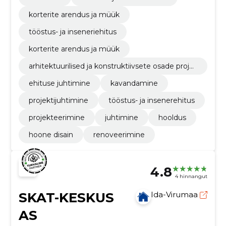
korterite arendus ja müük
tööstus- ja inseneriehitus
korterite arendus ja müük
arhitektuurilised ja konstruktiivsete osade proje
kteerimine
ehituse juhtimine
kavandamine
projektijuhtimine
tööstus- ja insenerehitus
projekteerimine
juhtimine
hooldus
hoone disain
renoveerimine
4.8
4 hinnangut
SKAT-KESKUS
Ida-Virumaa
AS