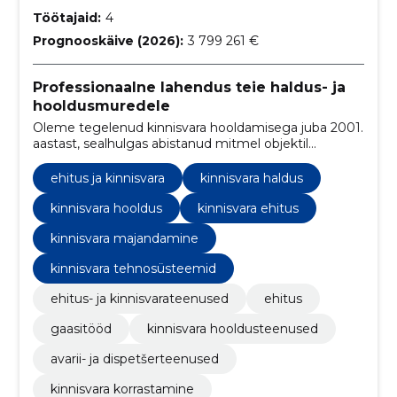
Töötajaid:
4
Prognooskäive (2026):
3 799 261 €
Professionaalne lahendus teie haldus- ja
hooldusmuredele
Oleme tegelenud kinnisvara hooldamisega juba 2001.
aastast, sealhulgas abistanud mitmel objektil
vähendada küttearveid, uuendada tehnosüsteeme
ning aidanud leida finantslahendusi tekkinud
ehitus ja kinnisvara
kinnisvara haldus
probleemidele. Loogilise jätkuna asutati 2006. aastal
KV Service OÜ.
kinnisvara hooldus
kinnisvara ehitus
kinnisvara majandamine
kinnisvara tehnosüsteemid
ehitus- ja kinnisvarateenused
ehitus
gaasitööd
kinnisvara hooldusteenused
avarii- ja dispetšerteenused
kinnisvara korrastamine