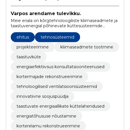
Varpos arendame tulevikku.
Meie eriala on kõrgtehnoloogiliste kliimaseadmete ja
taastuvenergial põhinevate küttesüsteemide
disainimine ja tootmine, pakkudes energiatõhususe
konsultatsioone ning hoone rekonstrueerimise
ehitus
tehnosüsteemid
teenuseid.
projekteerimine
kliimaseadmete tootmine
taastuvküte
energiaefektiivsus konsultatsiooniteenused
kortermajade rekonstrueerimine
tehnoloogilised ventilatsioonisüsteemid
innovatiivne soojuspüüdja
taastuvate energiaallikate küttelahendused
energiatõhususe nõustamine
korterelamu rekonstrueerimine