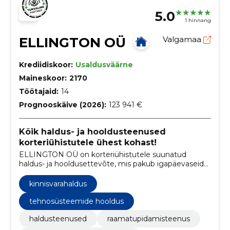
5.0
1 hinnang
ELLINGTON OÜ
Valgamaa
Krediidiskoor:
Usaldusväärne
Maineskoor:
2170
Töötajaid:
14
Prognooskäive (2026):
123 941 €
Kõik haldus- ja hooldusteenused
korteriühistutele ühest kohast!
ELLINGTON OÜ on korteriühistutele suunatud
haldus- ja hooldusettevõte, mis pakub igapäevaseid
haldustöid, raamatupidamist, koristusteenuseid,
tehnosüsteemide hooldust, remonditöid ning
kinnisvarahaldus
erilahendusi.
tehnosüsteemide hooldus
haldusteenused
raamatupidamisteenus