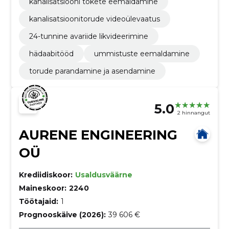
kanalisatsiooni tõkete eemaldamine
kanalisatsioonitorude videoülevaatus
24-tunnine avariide likvideerimine
hädaabitööd
ummistuste eemaldamine
torude parandamine ja asendamine
5.0
2 hinnangut
AURENE ENGINEERING
OÜ
Krediidiskoor:
Usaldusväärne
Maineskoor:
2240
Töötajaid:
1
Prognooskäive (2026):
39 606 €