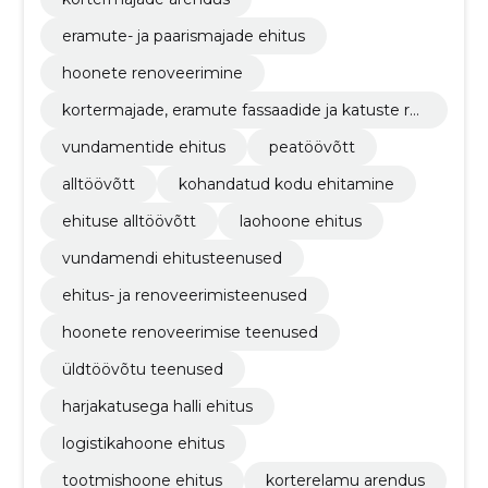
eramute- ja paarismajade ehitus
hoonete renoveerimine
kortermajade, eramute fassaadide ja katuste re
noveerimine
vundamentide ehitus
peatöövõtt
alltöövõtt
kohandatud kodu ehitamine
ehituse alltöövõtt
laohoone ehitus
vundamendi ehitusteenused
ehitus- ja renoveerimisteenused
hoonete renoveerimise teenused
üldtöövõtu teenused
harjakatusega halli ehitus
logistikahoone ehitus
tootmishoone ehitus
korterelamu arendus