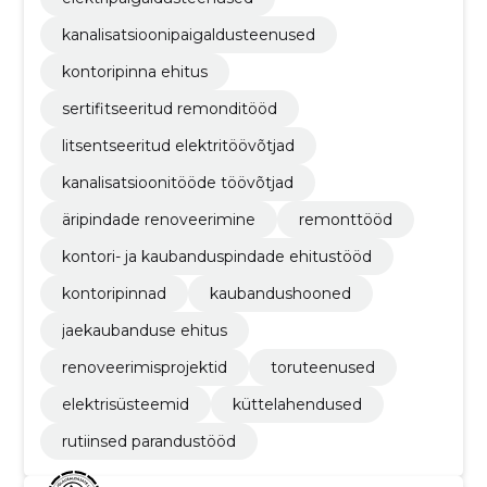
kanalisatsioonipaigaldusteenused
kontoripinna ehitus
sertifitseeritud remonditööd
litsentseeritud elektritöövõtjad
kanalisatsioonitööde töövõtjad
äripindade renoveerimine
remonttööd
kontori- ja kaubanduspindade ehitustööd
kontoripinnad
kaubandushooned
jaekaubanduse ehitus
renoveerimisprojektid
toruteenused
elektrisüsteemid
küttelahendused
rutiinsed parandustööd