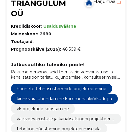
TRIANGULUM
Harjumaa
OÜ
Krediidiskoor:
Usaldusväärne
Maineskoor:
2680
Töötajaid:
1
Prognooskäive (2026):
46 509 €
Jätkusuutliku tuleviku poole!
Pakume personaalseid teenuseid veevarustuse ja
kanalisatsioonitaristu kujundamisel, konsulteerimisel
ja rakendamise hõlbustamisel.
hoonete tehnosüsteemide projekteerimine
kinnisvara ühendamine kommunaalvõrkudega
vk projektide koostamine
välisveevarustuse ja kanalisatsiooni projekteeri
mine
tehniline nõustamine projekteerimise alal