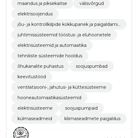
maandus ja piksekaitse
välisvõrgud
elektrisoojendus
jõu- ja kontrollkilpide kokkupanek ja paigaldamin
e
juhtimissüsteemid tööstus- ja eluhoonetele
elektrisüsteemid ja automaatika
tehniliste süsteemide hooldus
õhukanalite puhastus
soojuspumbad
keevitustööd
ventilatsiooni-, jahutus- ja küttesüsteeme
hooneautomaatikasüsteemid
elektrisüsteeme
soojuspumpaid
külmaseadmeid
kliimaseadmete paigaldus