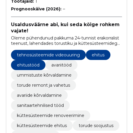
Töötajaid:
1
Prognooskäive (2026):
–
Usaldusväärne abi, kui seda kõige rohkem
vajate!
Oleme pühendunud pakkuma 24-tunnist erakorralist
teenust, lahendades torustiku ja küttesüsteemidega
seotud probleeme.
tehnosüsteemide videouuring
ehitus
ehitustööd
avariitööd
ummistuste kõrvaldamine
torude remont ja vahetus
avariide kõrvaldamine
sanitaartehnilised tööd
küttesüsteemide renoveerimine
küttesüsteemide ehitus
torude soojustus