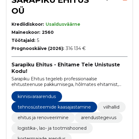
SARAPIKU EHITUS
OÜ
Krediidiskoor:
Usaldusväärne
Maineskoor:
2560
Töötajaid:
5
Prognooskäive (2026):
316 134 €
Sarapiku Ehitus - Ehitame Teie Unistuste
Kodu!
Sarapiku Ehitus tegeleb professionaalse
ehitusteenuse pakkumisega, hõlmates ehitamist,
renoveerimist, haljastust ja saunalahendusi. Meie
eesmärk on muuta kliendi unistused reaalsuseks,
kinnisvaraarendus
pakkudes usaldusväärset kvaliteeti igal sammul.
tehnosüsteemide kaasajastamine
viilhallid
ehitus ja renoveerimine
arendustegevus
logistika-, lao- ja tootmishooned
kortermajade arendus