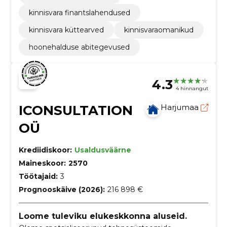
kinnisvara finantslahendused
kinnisvara küttearved
kinnisvaraomanikud
hoonehalduse abitegevused
4.3
4 hinnangut
ICONSULTATION
Harjumaa
OÜ
Krediidiskoor:
Usaldusväärne
Maineskoor:
2570
Töötajaid:
3
Prognooskäive (2026):
216 898 €
Loome tuleviku elukeskkonna aluseid.