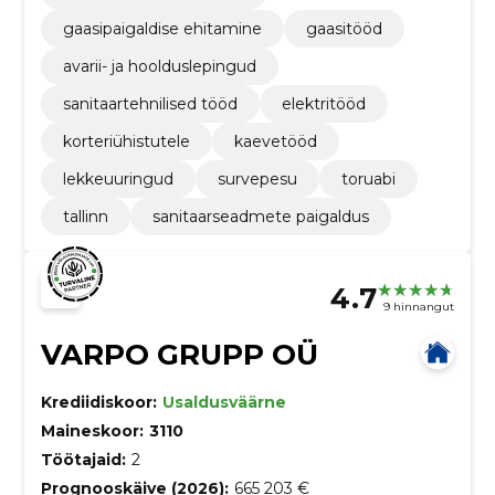
gaasipaigaldise ehitamine
gaasitööd
avarii- ja hoolduslepingud
sanitaartehnilised tööd
elektritööd
korteriühistutele
kaevetööd
lekkeuuringud
survepesu
toruabi
tallinn
sanitaarseadmete paigaldus
4.7
9 hinnangut
VARPO GRUPP OÜ
Krediidiskoor:
Usaldusväärne
Maineskoor:
3110
Töötajaid:
2
Prognooskäive (2026):
665 203 €