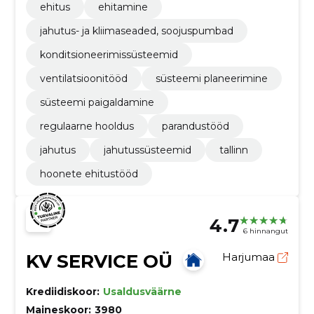
ehitus
ehitamine
jahutus- ja kliimaseaded, soojuspumbad
konditsioneerimissüsteemid
ventilatsioonitööd
süsteemi planeerimine
süsteemi paigaldamine
regulaarne hooldus
parandustööd
jahutus
jahutussüsteemid
tallinn
hoonete ehitustööd
4.7
6 hinnangut
KV SERVICE OÜ
Harjumaa
Krediidiskoor:
Usaldusväärne
Maineskoor:
3980