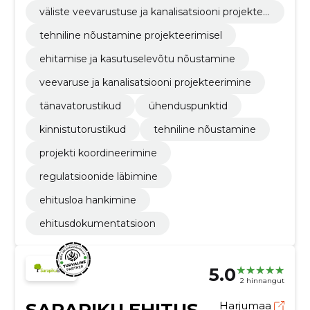
väliste veevarustuse ja kanalisatsiooni projektee
rimine
tehniline nõustamine projekteerimisel
ehitamise ja kasutuselevõtu nõustamine
veevaruse ja kanalisatsiooni projekteerimine
tänavatorustikud
ühenduspunktid
kinnistutorustikud
tehniline nõustamine
projekti koordineerimine
regulatsioonide läbimine
ehitusloa hankimine
ehitusdokumentatsioon
5.0
2 hinnangut
Harjumaa