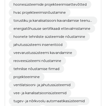
hoonesüsteemide projekteerimisettevõtted
hvac projekteerimisnõustamine
torustiku ja kanalisatsiooni kavandamise teenus
ed
energiatõhususe sertifikaadi ettevalmistamine
hoonete tehniliste süsteemide nõustamine
jahutussüsteemi inseneritööd
veevarustussüsteemi kavandamine
reoveesüsteemi nõustamine
tehnilise nõustamise firmad
projekteerimine
ventilatsiooni- ja jahutussüsteemid
vee- ja kanalisatsioonisüsteemid
tugev- ja nõrkvoolu automaatikasüsteemid