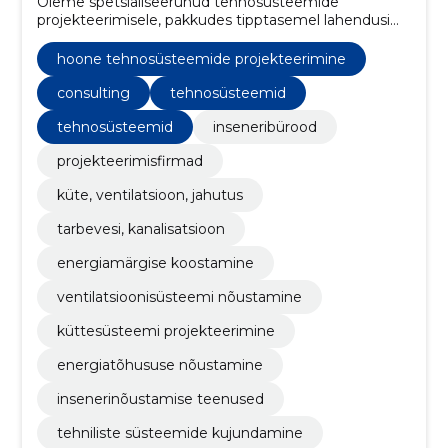
Oleme spetsialiseerunud tehnosüsteemide
projekteerimisele, pakkudes tipptasemel lahendusi
hoonete soojusvarustuse, kütte, ventilatsiooni,
jahutuse, vee- ja kanalisatsioonisüsteemide ning
hoone tehnosüsteemide projekteerimine
automaatikasüsteemide valdkonnas.
consulting
tehnosüsteemid
tehnosüsteemid
inseneribürood
projekteerimisfirmad
küte, ventilatsioon, jahutus
tarbevesi, kanalisatsioon
energiamärgise koostamine
ventilatsioonisüsteemi nõustamine
küttesüsteemi projekteerimine
energiatõhususe nõustamine
insenerinõustamise teenused
tehniliste süsteemide kujundamine