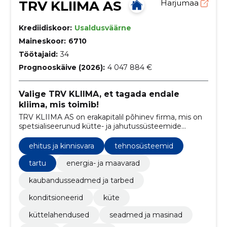
TRV KLIIMA AS
Harjumaa
Krediidiskoor:
Usaldusväärne
Maineskoor:
6710
Töötajaid:
34
Prognooskäive (2026):
4 047 884 €
Valige TRV KLIIMA, et tagada endale
kliima, mis toimib!
TRV KLIIMA AS on erakapitalil põhinev firma, mis on
spetsialiseerunud kütte- ja jahutussüsteemide
ehitamisele ning hooldamisele.
ehitus ja kinnisvara
tehnosüsteemid
tartu
energia- ja maavarad
kaubandusseadmed ja tarbed
konditsioneerid
küte
küttelahendused
seadmed ja masinad