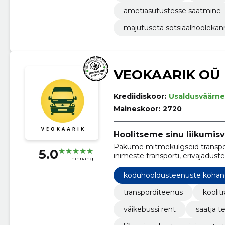
ametiasutustesse saatmine
majutuseta sotsiaalhoolekan
VEOKAARIK OÜ
Krediidiskoor:
Usaldusväärne
Maineskoor:
2720
Hoolitseme sinu liikumis
Pakume mitmekülgseid transpord
5.0
inimeste transporti, erivajadusteg
1 hinnang
vedu ja väikebussi renti.
koduhooldusteenuste koha
transporditeenus
koolit
väikebussi rent
saatja t