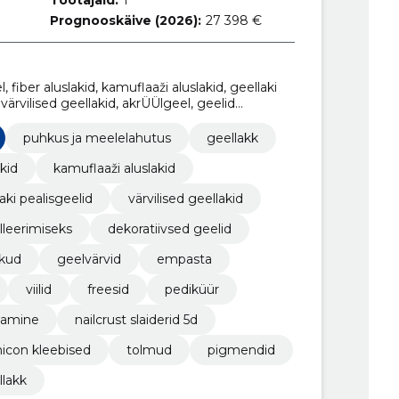
Töötajaid:
1
Prognooskäive (2026):
27 398 €
 fiber aluslakid, kamuflaaži aluslakid, geellaki
 värvilised geellakid, akrÜÜlgeel, geelid
puhkus ja meelelahutus
geellakk
akid
kamuflaaži aluslakid
aki pealisgeelid
värvilised geellakid
leerimiseks
dekoratiivsed geelid
ikud
geelvärvid
empasta
viilid
freesid
pediküür
damine
nailcrust slaiderid 5d
icon kleebised
tolmud
pigmendid
llakk