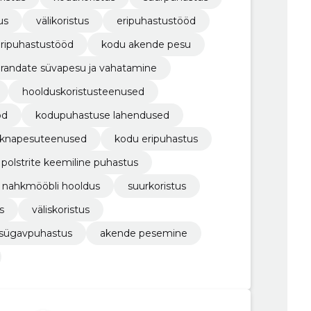
us
välikoristus
eripuhastustööd
ripuhastustööd
kodu akende pesu
randate süvapesu ja vahatamine
hoolduskoristusteenused
öd
kodupuhastuse lahendused
knapesuteenused
kodu eripuhastus
polstrite keemiline puhastus
nahkmööbli hooldus
suurkoristus
s
väliskoristus
sügavpuhastus
akende pesemine