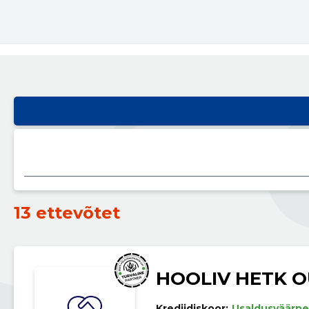
13 ettevõtet
HOOLIV HETK O
Krediidiskoor:
Usaldusväärne