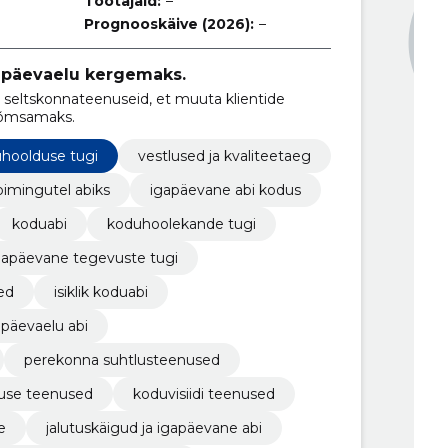
Töötajaid:
–
Prognooskäive (2026):
–
apäevaelu kergemaks.
seltskonnateenuseid, et muuta klientide
rõõmsamaks.
hoolduse tugi
vestlused ja kvaliteetaeg
oimingutel abiks
igapäevane abi kodus
koduabi
koduhoolekande tugi
gapäevane tegevuste tugi
ed
isiklik koduabi
apäevaelu abi
perekonna suhtlusteenused
lduse teenused
koduvisiidi teenused
e
jalutuskäigud ja igapäevane abi