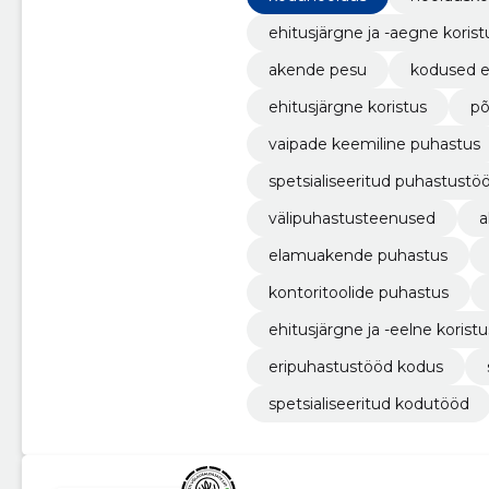
ehitusjärgne ja -aegne korist
akende pesu
kodused e
ehitusjärgne koristus
põ
vaipade keemiline puhastus
spetsialiseeritud puhastustö
välipuhastusteenused
a
elamuakende puhastus
kontoritoolide puhastus
ehitusjärgne ja -eelne koristu
eripuhastustööd kodus
spetsialiseeritud kodutööd