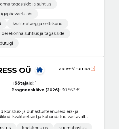
onna tagasiside ja suhtlus
 igapäevaelu abi
d
kvaliteetaeg ja seltskond
perekonna suhtlus ja tagasiside
dutugi
RESS OÜ
Lääne-Virumaa
Töötajaid:
1
Prognooskäive (2026):
30 567 €
d koristus- ja puhastusteenuseid era- ja
dlikud, kvaliteetsed ja kohandatud vastavalt
ristus
kodukoristus
suurpuhastus