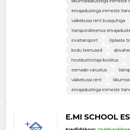
liikumisraskustega inimeste 
erivajadustega inimeste tran
väikebussi rent bussijuhiga
transporditeenus erivajadust
invatransport
õpilaste t
kodu teenused
abivahe
hooldustöötaja koolitus
esmaabi varustus
trans
väikebussi rent
liikumis
erivajadustega inimeste tran
E.MI SCHOOL E
Krediidiskoor:
Usaldusväärne