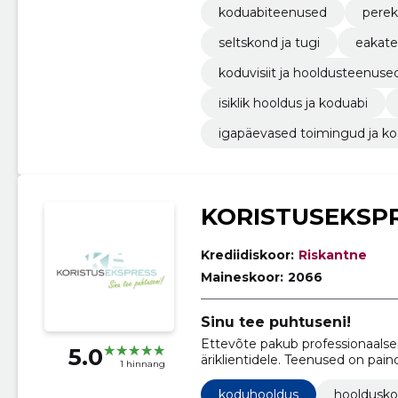
koduabiteenused
perek
seltskond ja tugi
eakate
koduvisiit ja hooldusteenuse
isiklik hooldus ja koduabi
igapäevased toimingud ja ko
KORISTUSEKSP
Krediidiskoor:
Riskantne
Maineskoor:
2066
Sinu tee puhtuseni!
Ettevõte pakub professionaalsei
5.0
äriklientidele. Teenused on pain
1 hinnang
kliendi vajadustele.
koduhooldus
hooldusko