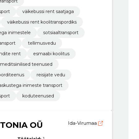
transport
sport
väikebussi rent saatjaga
väikebussi rent koolitranspordiks
ega inimestele
sotsiaaltransport
ransport
tellimusvedu
ndite rent
esmaabi koolitus
meditsiinilised teenused
porditeenus
reisijate vedu
raskustega inimeste transport
sport
koduteenused
STONIA OÜ
Ida-Virumaa