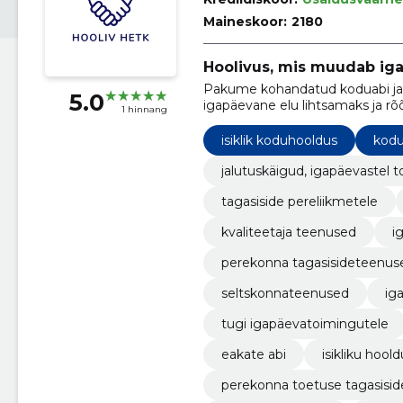
Maineskoor:
2180
Hoolivus, mis muudab ig
Pakume kohandatud koduabi ja 
5.0
igapäevane elu lihtsamaks ja 
1 hinnang
isiklik koduhooldus
kodu
jalutuskäigud, igapäevastel t
tagasiside pereliikmetele
kvaliteetaja teenused
i
perekonna tagasisideteenus
seltskonnateenused
ig
tugi igapäevatoimingutele
eakate abi
isikliku hoo
perekonna toetuse tagasisid