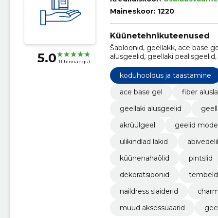
Maineskoor:
1220
Küünetehnikuteenused
Šabloonid, geellakk, ace base gel,
5.0
alusgeelid, geellaki pealisgeelid,
11 hinnangut
modelleerimiseks
koduhooldus ja taastamine
ace base gel
fiber alusl
geellaki alusgeelid
geell
akrüülgeel
geelid model
ülikindlad lakid
abivedel
küünenahaõlid
pintslid
dekoratsioonid
tembel
naildress slaiderid
charm
muud aksessuaarid
gee