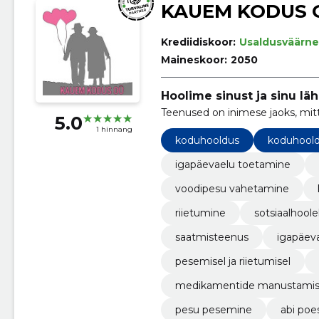
KAUEM KODUS 
Krediidiskoor:
Usaldusväärne
Maineskoor:
2050
Hoolime sinust ja sinu lä
Teenused on inimese jaoks, mit
5.0
1 hinnang
koduhooldus
koduhool
igapäevaelu toetamine
voodipesu vahetamine
riietumine
sotsiaalhool
saatmisteenus
igapäev
pesemisel ja riietumisel
medikamentide manustamis
pesu pesemine
abi poe