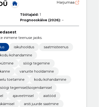
OÜ
Harjumaa
Töötajaid:
1
Prognooskäive (2026):
–
hedasest
te inimene teenuse jaoks.
dus
isikuhooldus
saatmisteenus
kodu kohandamine
kütmine
söögi tegemine
ekanne
vanurite hooldamine
aelu toetamine
kodu kohandamine
söögi tegemisel/soojendamisel
el
ajaveetmisel
aiatööd
skäimisel
arsti juurde saatmine