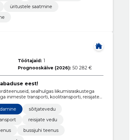
üritustele saatmine
ne
Töötajaid:
1
Prognooskäive (2026):
50 282 €
vabaduse eest!
iteenuseid, sealhulgas liikumisraskustega
a inimeste transporti, koolitransporti, reisijate
ndamine
sõitjatevedu
ransport
reisijate vedu
eenus
bussijuhi teenus