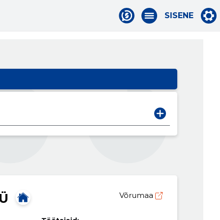
SISENE
Ü
Võrumaa