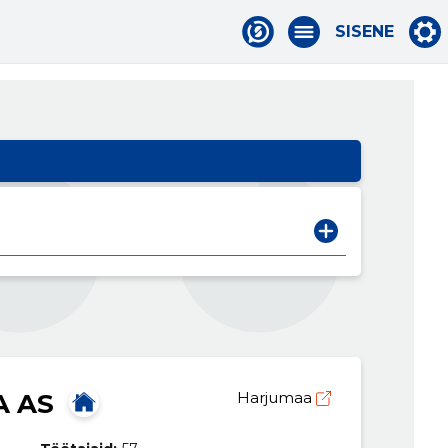
SISENE
A AS
Harjumaa