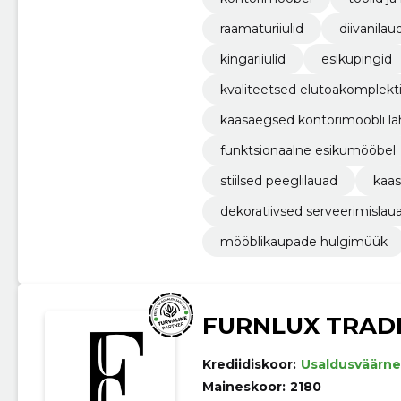
raamaturiiulid
diivanilau
kingariiulid
esikupingid
kvaliteetsed elutoakomplekt
kaasaegsed kontorimööbli l
funktsionaalne esikumööbel
stiilsed peeglilauad
kaas
dekoratiivsed serveerimislau
mööblikaupade hulgimüük
FURNLUX TRAD
Krediidiskoor:
Usaldusväärne
Maineskoor:
2180