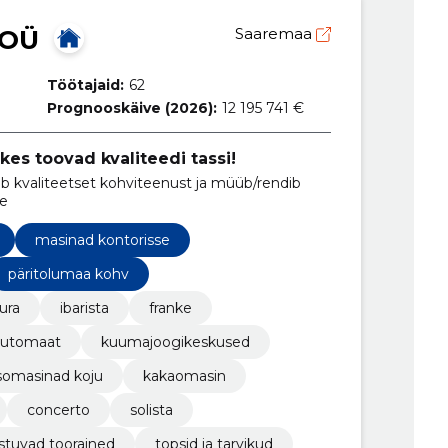
 OÜ
Saaremaa
Töötajaid:
62
Prognooskäive (2026):
12 195 741 €
es toovad kvaliteedi tassi!
 kvaliteetset kohviteenust ja müüb/rendib
te
masinad kontorisse
päritolumaa kohv
jura
ibarista
franke
automaat
kuumajoogikeskused
somasinad koju
kakaomasin
concerto
solista
stuvad toorained
topsid ja tarvikud