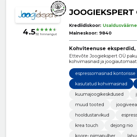
JOOGIEKSPERT
Krediidiskoor:
Usaldusväärne
4.5
Maineskoor:
9840
92 hinnangut
Kohviteenuse eksperdid, k
Ettevõte Joogiekspert OÜ pakub
kohvimasinaid ja joogiautomaa
espressomasinad kontorisse
kasutatud kohvimasinad
kuumajoogikeskdused
muud tooted
joogivee
hooldustarvikud
espres
krea touch
dejong nio
koore- piimapulber
lahu