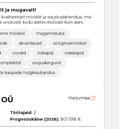
lt ja mugavalt!
kvaliteetset mööblit ja sisustuslahendusi, mis
 unistuste kodu alates elutoast kuni aiani.
hme mööbel
magamistuba
esik
diivanilauad
söögitoamööbel
d
voodid
öökapid
riidekapid
komplektid
soojuskiirgurid
e kaupade hulgikaubandus
 OÜ
Harjumaa
Töötajaid:
2
Prognooskäive (2026):
801 598 €