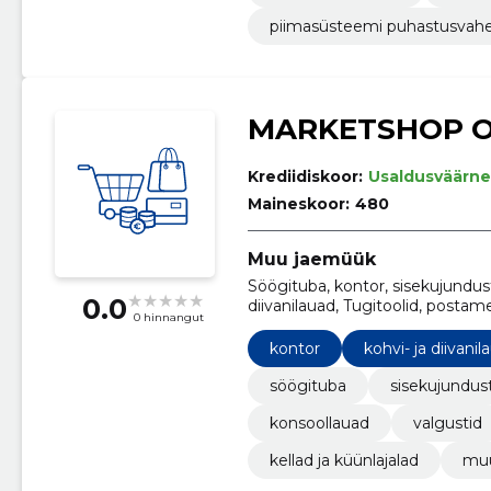
piimasüsteemi puhastusvah
MARKETSHOP 
Krediidiskoor:
Usaldusväärne
Maineskoor:
480
Muu jaemüük
Söögituba, kontor, sisekujundu
0.0
diivanilauad, Tugitoolid, postam
0 hinnangut
kontor
kohvi- ja diivanil
söögituba
sisekujundus
konsoollauad
valgustid
kellad ja küünlajalad
mu