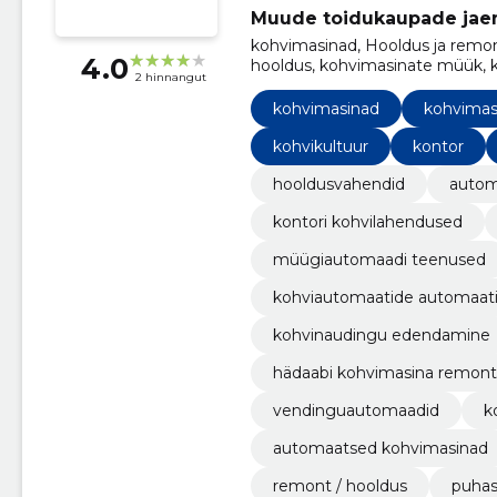
Muude toidukaupade ja
kohvimasinad, Hooldus ja remo
4.0
hooldus, kohvimasinate müük, k
2 hinnangut
kohvimasina remonditeenused
kohvimasinad
kohvimas
kohvikultuur
kontor
hooldusvahendid
autom
kontori kohvilahendused
müügiautomaadi teenused
kohviautomaatide automaat
kohvinaudingu edendamine
hädaabi kohvimasina remont
vendinguautomaadid
k
automaatsed kohvimasinad
remont / hooldus
puhas