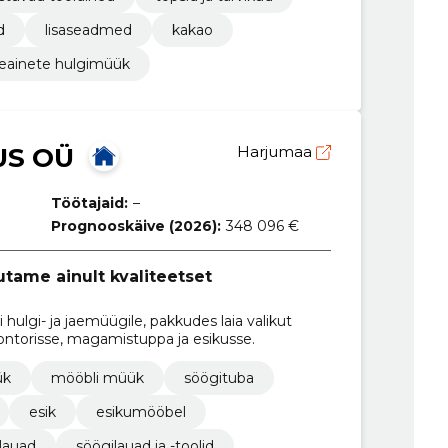
d
lisaseadmed
kakao
eainete hulgimüük
US OÜ
Harjumaa
Töötajaid:
–
Prognooskäive (2026):
348 096 €
tame ainult kvaliteetset
hulgi- ja jaemüügile, pakkudes laia valikut
ontorisse, magamistuppa ja esikusse.
ük
mööbli müük
söögituba
esik
esikumööbel
 lauad
söögilauad ja -toolid