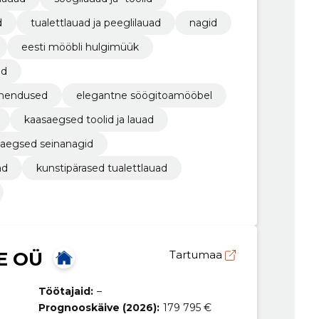
d
tualettlauad ja peeglilauad
nagid
eesti mööbli hulgimüük
id
ahendused
elegantne söögitoamööbel
kaasaegsed toolid ja lauad
aegsed seinanagid
ad
kunstipärased tualettlauad
E OÜ
Tartumaa
Töötajaid:
–
Prognooskäive (2026):
179 795 €