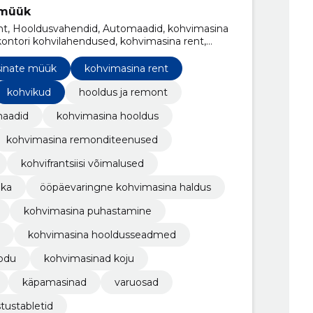
emüük
nt, Hooldusvahendid, Automaadid, kohvimasina
ontori kohvilahendused, kohvimasina rent,
, müügiautomaadi teenused
inate müük
kohvimasina rent
kohvikud
hooldus ja remont
aadid
kohvimasina hooldus
kohvimasina remonditeenused
kohvifrantsiisi võimalused
ika
ööpäevaringne kohvimasina haldus
kohvimasina puhastamine
kohvimasina hooldusseadmed
odu
kohvimasinad koju
käpamasinad
varuosad
tustabletid