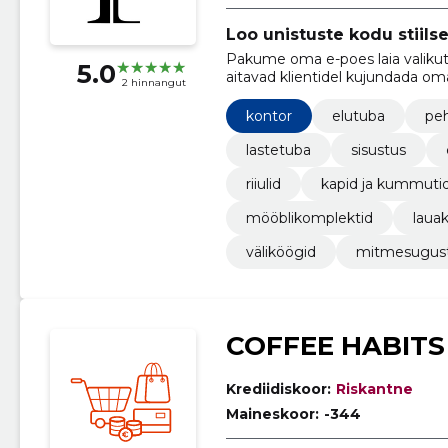
Loo unistuste kodu stiilse
Pakume oma e-poes laia valikut 
5.0
aitavad klientidel kujundada oma
2 hinnangut
kontor
elutuba
pe
lastetuba
sisustus
riiulid
kapid ja kummuti
mööblikomplektid
laua
väliköögid
mitmesugust
COFFEE HABITS
Krediidiskoor:
Riskantne
Maineskoor:
-344