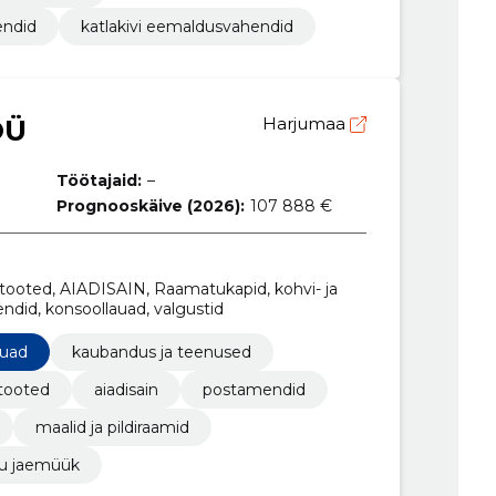
endid
katlakivi eemaldusvahendid
OÜ
Harjumaa
Töötajaid:
–
Prognooskäive (2026):
107 888 €
stooted, AIADISAIN, Raamatukapid, kohvi- ja
endid, konsoollauad, valgustid
auad
kaubandus ja teenused
tooted
aiadisain
postamendid
maalid ja pildiraamid
u jaemüük