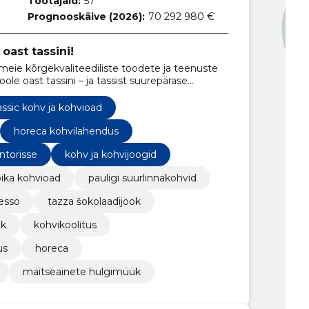
Töötajaid:
57
Prognooskäive (2026):
70 292 980 €
oast tassini!
eie kõrgekvaliteediliste toodete ja teenuste
le oast tassini – ja tassist suurepärase
assic kohv ja kohvioad
horeca kohvilahendus
ntorisse
kohv ja kohvijoogid
bika kohvioad
pauligi suurlinnakohvid
esso
tazza šokolaadijook
ük
kohvikoolitus
us
horeca
maitseainete hulgimüük