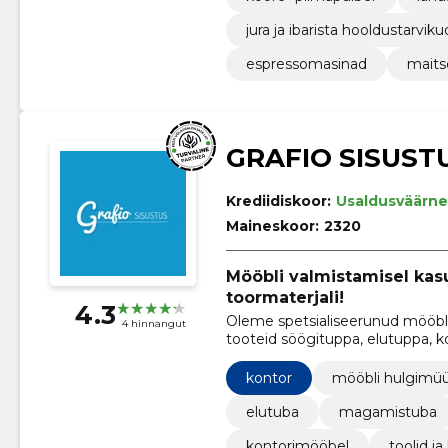
jura ja ibarista hooldustarviku
espressomasinad
maits
GRAFIO SISUST
Krediidiskoor:
Usaldusväärne
Maineskoor:
2320
Mööbli valmistamisel kasu
toormaterjali!
4.3
Oleme spetsialiseerunud mööbli 
4 hinnangut
tooteid söögituppa, elutuppa, k
kontor
mööbli hulgimü
elutuba
magamistuba
kontorimööbel
toolid ja