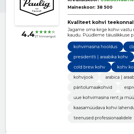
Maineskoor:
38 500
Kvaliteet kohvi teekonnal 
Jagame oma kirge kohvi vastu m
4.4
kaudu. Püüdleme täiuslikkuse poo
27 hinnangut
kohvielamuseni.
kohvimasina hooldus
cl
presidentti | araabika kohv
cold brew kohv
kohv ko
kohvijook
arabica | araa
päritolumaakohvid
espr
uue kohvimasina rent ja mü
kaasamüüdava kohvi lahend
teenused professionaalidele