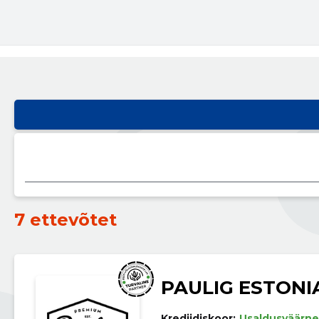
7 ettevõtet
PAULIG ESTONI
Krediidiskoor:
Usaldusväärne