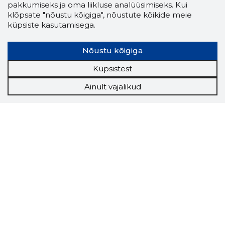
pakkumiseks ja oma liikluse analüüsimiseks. Kui
klõpsate "nõustu kõigiga", nõustute kõikide meie
küpsiste kasutamisega.
Nõustu kõigiga
Küpsistest
Ainult vajalikud
Storybook
Chrome laiendus
Storybooki laiendus ütleb Sulle, mis firma
veebilehel Sa parajasti viibid ja kui usaldusväärne
see firma täna on.
LAADI LAIENDUS ALLA