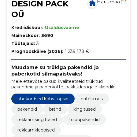
DESIGN PACK
Harjumaa
OÜ
Krediidiskoor:
Usaldusväärne
Maineskoor:
3690
Töötajaid:
3
Prognooskäive (2026):
1 239 178 €
Muudame su trükiga pakendid ja
paberkotid silmapaistvaks!
Meie ettevõte pakub kvaliteetseid trükitud
pakendeid ja paberkotte, pakkudes igale kliendile
kohandatud lahendusi vastavalt nende vajadustele.
Loome innovatiivseid disaine ja silmapaistvaid
ühekordsed kohvitopsid
eritellimus
pakendeid, mis aitavad teie toodetel esile tõusta.
pakendid
bränd
kingitused
reklaamkingitused
toidupakendid
reklaamkleebised