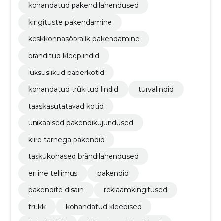
kohandatud pakendilahendused
kingituste pakendamine
keskkonnasõbralik pakendamine
bränditud kleeplindid
luksuslikud paberkotid
kohandatud trükitud lindid
turvalindid
taaskasutatavad kotid
unikaalsed pakendikujundused
kiire tarnega pakendid
taskukohased brändilahendused
eriline tellimus
pakendid
pakendite disain
reklaamkingitused
trükk
kohandatud kleebised