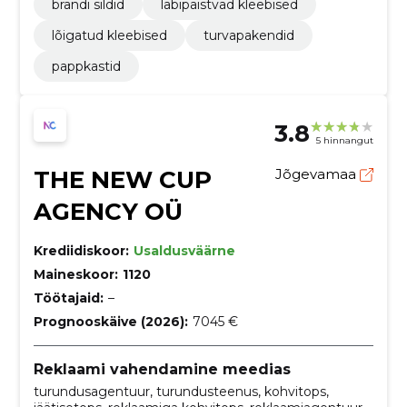
brändi sildid
läbipaistvad kleebised
lõigatud kleebised
turvapakendid
pappkastid
3.8
5 hinnangut
THE NEW CUP
Jõgevamaa
AGENCY OÜ
Krediidiskoor:
Usaldusväärne
Maineskoor:
1120
Töötajaid:
–
Prognooskäive (2026):
7045 €
Reklaami vahendamine meedias
turundusagentuur, turundusteenus, kohvitops,