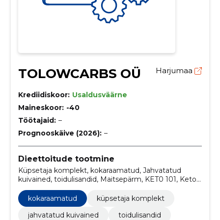
TOLOWCARBS OÜ
Harjumaa
Krediidiskoor:
Usaldusväärne
Maineskoor:
-40
Töötajaid:
–
Prognooskäive (2026):
–
Dieettoitude tootmine
Küpsetaja komplekt, kokaraamatud, Jahvatatud
kuivained, toidulisandid, Maitsepärm, KET0 101, Keto
toitumiskava, Grillisõbrale, kuivained, küpsetamine
kokaraamatud
küpsetaja komplekt
jahvatatud kuivained
toidulisandid