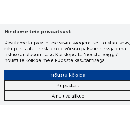
Hindame teie privaatsust
Kasutame küpsiseid teie sirvimiskogemuse täiustamiseks,
isikupärastatud reklaamide või sisu pakkumiseks ja oma
liikluse analüüsimiseks. Kui klõpsate "nõustu kõigiga",
nõustute kõikide meie küpsiste kasutamisega.
Nõustu kõigiga
Storybook
Chrome laiendus
Küpsistest
Ainult vajalikud
Storybooki laiendus ütleb Sulle, mis firma
veebilehel Sa parajasti viibid ja kui usaldusväärne
see firma täna on.
LAADI LAIENDUS ALLA