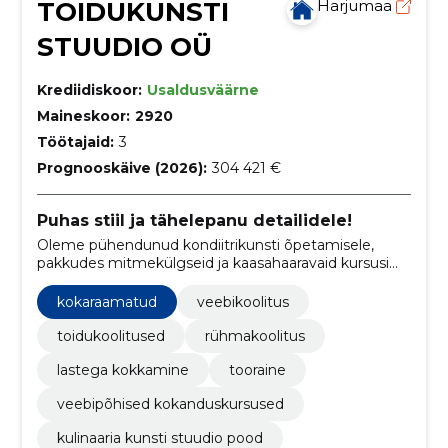
TOIDUKUNSTI
Harjumaa
STUUDIO OÜ
Krediidiskoor:
Usaldusväärne
Maineskoor:
2920
Töötajaid:
3
Prognooskäive (2026):
304 421 €
Puhas stiil ja tähelepanu detailidele!
Oleme pühendunud kondiitrikunsti õpetamisele,
pakkudes mitmekülgseid ja kaasahaaravaid kursusi
ning sündmusi, kus osalejad saavad avastada
magustoitude maailma.
kokaraamatud
veebikoolitus
toidukoolitused
rühmakoolitus
lastega kokkamine
tooraine
veebipõhised kokanduskursused
kulinaaria kunsti stuudio pood