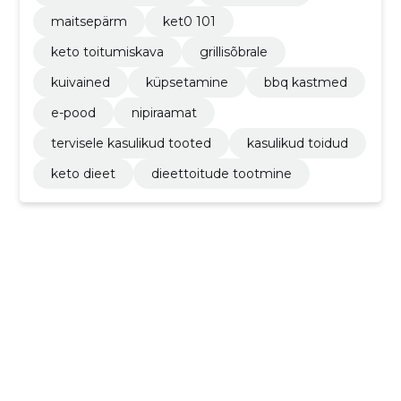
maitsepärm
ket0 101
keto toitumiskava
grillisõbrale
kuivained
küpsetamine
bbq kastmed
e-pood
nipiraamat
tervisele kasulikud tooted
kasulikud toidud
keto dieet
dieettoitude tootmine