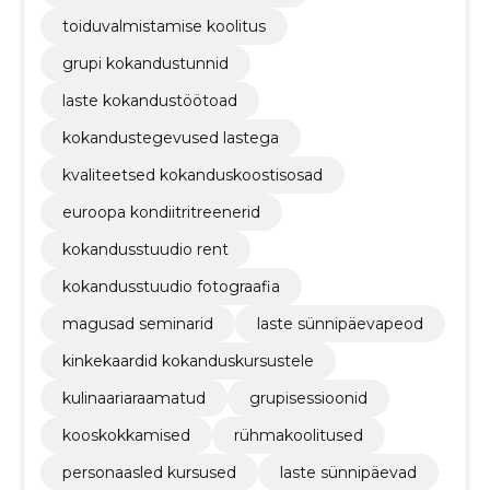
toiduvalmistamise koolitus
grupi kokandustunnid
laste kokandustöötoad
kokandustegevused lastega
kvaliteetsed kokanduskoostisosad
euroopa kondiitritreenerid
kokandusstuudio rent
kokandusstuudio fotograafia
magusad seminarid
laste sünnipäevapeod
kinkekaardid kokanduskursustele
kulinaariaraamatud
grupisessioonid
kooskokkamised
rühmakoolitused
personaasled kursused
laste sünnipäevad