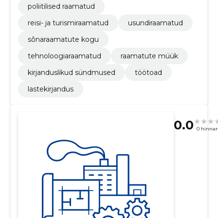
poliitilised raamatud
reisi- ja turismiraamatud
usundiraamatud
sõnaraamatute kogu
tehnoloogiaraamatud
raamatute müük
kirjanduslikud sündmused
töötoad
lastekirjandus
0.0
0 hinna