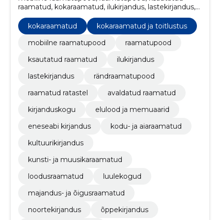
raamatud, kokaraamatud, ilukirjandus, lastekirjandus,
rändraamatupood, raamatud ratastel, avaldatud
raamatud, kirjanduskogu
kokaraamatud
kokaraamatud ja toitlustus
mobiilne raamatupood
raamatupood
ksautatud raamatud
ilukirjandus
lastekirjandus
rändraamatupood
raamatud ratastel
avaldatud raamatud
kirjanduskogu
elulood ja memuaarid
eneseabi kirjandus
kodu- ja aiaraamatud
kultuurikirjandus
kunsti- ja muusikaraamatud
loodusraamatud
luulekogud
majandus- ja õigusraamatud
noortekirjandus
õppekirjandus