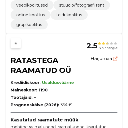
veebikoolitused
stuudio/fotograafi rent
online koolitus
toidukoolitus
grupikoolitus
2.5
4 hinnangut
RATASTEGA
Harjumaa
RAAMATUD OÜ
Krediidiskoor:
Usaldusväärne
Maineskoor:
1190
Töötajaid:
–
Prognooskäive (2026):
354 €
Kasutatud raamatute müük
mobiilne raamatupood, raamatupood, ksautatud