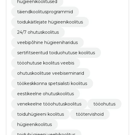
hügieenikoolitused
täiendkoolitusprogrammid
toidukäitlejate hügieenikoolitus
24/7 ohutuskoolitus
veebipõhine hügieeniharidus
sertifitseeritud toiduohutuse koolitus
tööohutuse koolitus veebis
ohutuskoolituse veebiseminarid
töökeskkonna spetsialisti koolitus
eestikeelne ohutuskoolitus
venekeelne tööohutuskoolitus
tööohutus
toiduhügieeni koolitus
töötervishoid
hügieenikoolitus
toiduhügieeni veebikoolitus