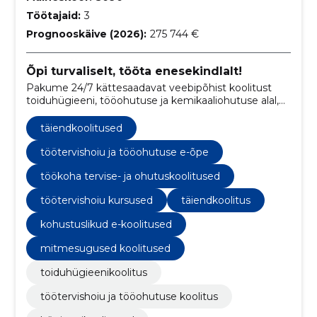
Töötajaid:
3
Prognooskäive (2026):
275 744 €
Õpi turvaliselt, tööta enesekindlalt!
Pakume 24/7 kättesaadavat veebipõhist koolitust
toiduhügieeni, tööohutuse ja kemikaaliohutuse alal,
mille on heaks kiitnud vastavad ametiasutused.
täiendkoolitused
töötervishoiu ja tööohutuse e-õpe
töökoha tervise- ja ohutuskoolitused
töötervishoiu kursused
täiendkoolitus
kohustuslikud e-koolitused
mitmesugused koolitused
toiduhügieenikoolitus
töötervishoiu ja tööohutuse koolitus