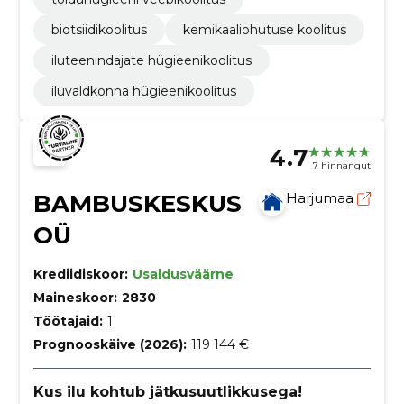
biotsiidikoolitus
kemikaaliohutuse koolitus
iluteenindajate hügieenikoolitus
iluvaldkonna hügieenikoolitus
4.7
7 hinnangut
BAMBUSKESKUS
Harjumaa
OÜ
Krediidiskoor:
Usaldusväärne
Maineskoor:
2830
Töötajaid:
1
Prognooskäive (2026):
119 144 €
Kus ilu kohtub jätkusuutlikkusega!