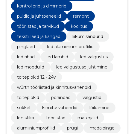
kontrollerid ja dimmerid
puldid ja juhtpaneelid
remont
tööriistad ja tarvikud
koolitus
tekstiillaed ja kangad
liikumisandurid
pinglaed
led alumiinium profiilid
led ribad
led lambid
led valgustus
led moodulid
led valgustuse juhtimine
toiteplokid 12 - 24v
würth tööriistad ja kinnitusvahendid
toiteplokid
põrandad
valgustid
sokkel
kinnitusvahendid
lõikamine
logistika
tööriistad
materjalid
alumiiniumprofiilid
prügi
madalpinge