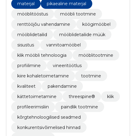
materjal
pikaealine materjal
mööblitööstus
mööbli tootmine
renttööjõu vahendamine
köögimööbel
mööblidetailid
mööblidetailide müük
sisustus
vannitoamööbel
klik mööbli tehnoloogia
mööblitootmine
profiilimine
vineeritöötlus
kiire kohaletoimetamine
tootmine
kvaliteet
pakendamine
kättetoimetamine
threespine®
klik
profileerimisliin
paindlik tootmine
kõrgtehnoloogilised seadmed
konkurentsivõimelised hinnad