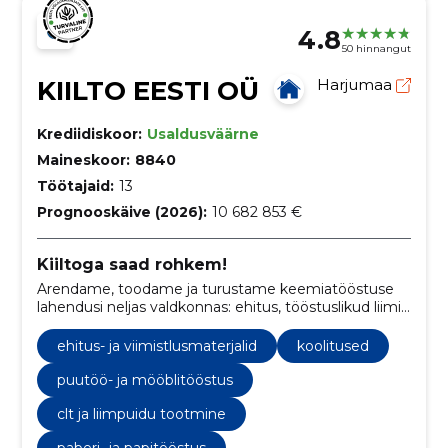
4.8
50 hinnangut
KIILTO EESTI OÜ
Harjumaa
Krediidiskoor:
Usaldusväärne
Maineskoor:
8840
Töötajaid:
13
Prognooskäive (2026):
10 682 853 €
Kiiltoga saad rohkem!
Arendame, toodame ja turustame keemiatööstuse
lahendusi neljas valdkonnas: ehitus, tööstuslikud liimid
ja tulekaitse, professionaalne hügieen ja tarbekaubad
.
ehitus- ja viimistlusmaterjalid
koolitused
puutöö- ja mööblitööstus
clt ja liimpuidu tootmine