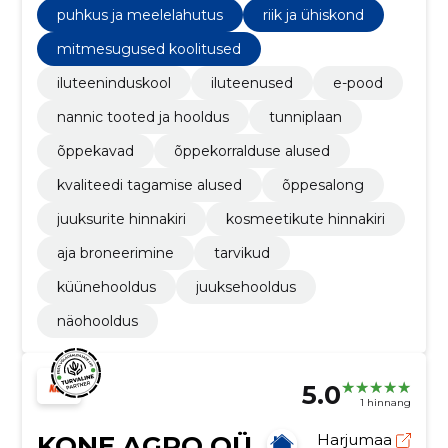
puhkus ja meelelahutus
riik ja ühiskond
mitmesugused koolitused
iluteeninduskool
iluteenused
e-pood
nannic tooted ja hooldus
tunniplaan
õppekavad
õppekorralduse alused
kvaliteedi tagamise alused
õppesalong
juuksurite hinnakiri
kosmeetikute hinnakiri
aja broneerimine
tarvikud
küünehooldus
juuksehooldus
näohooldus
5.0
1 hinnang
KONE AGRO OÜ
Harjumaa