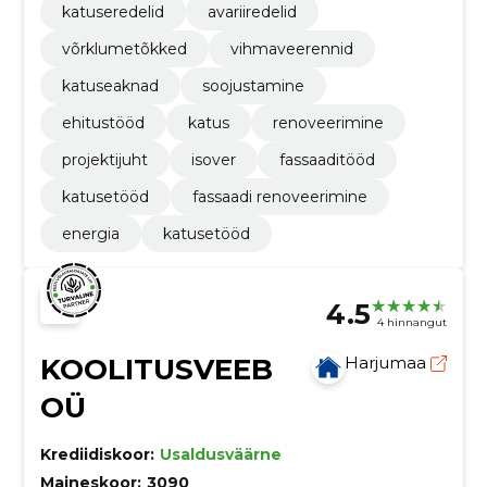
katuseredelid
avariiredelid
võrklumetõkked
vihmaveerennid
katuseaknad
soojustamine
ehitustööd
katus
renoveerimine
projektijuht
isover
fassaaditööd
katusetööd
fassaadi renoveerimine
energia
katusetööd
4.5
4 hinnangut
KOOLITUSVEEB
Harjumaa
OÜ
Krediidiskoor:
Usaldusväärne
Maineskoor:
3090