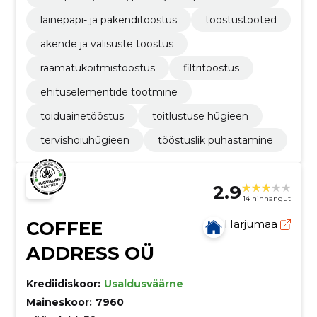
lainepapi- ja pakenditööstus
tööstustooted
akende ja välisuste tööstus
raamatuköitmistööstus
filtritööstus
ehituselementide tootmine
toiduainetööstus
toitlustuse hügieen
tervishoiuhügieen
tööstuslik puhastamine
2.9
14 hinnangut
COFFEE
Harjumaa
ADDRESS OÜ
Krediidiskoor:
Usaldusväärne
Maineskoor:
7960