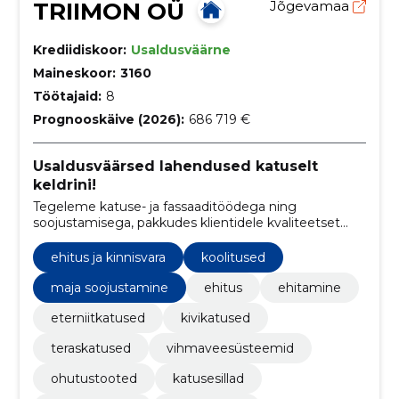
TRIIMON OÜ
Jõgevamaa
Krediidiskoor:
Usaldusväärne
Maineskoor:
3160
Töötajaid:
8
Prognooskäive (2026):
686 719 €
Usaldusväärsed lahendused katuselt
keldrini!
Tegeleme katuse- ja fassaaditöödega ning
soojustamisega, pakkudes klientidele kvaliteetset
teenust, mis aitab suurendada hoone
energiatõhusust ja lisab sellele uut väärtust
ehitus ja kinnisvara
koolitused
maja soojustamine
ehitus
ehitamine
eterniitkatused
kivikatused
teraskatused
vihmaveesüsteemid
ohutustooted
katusesillad