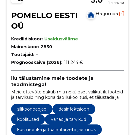
1 hinnang
POMELLO EESTI
Harjumaa
OÜ
Krediidiskoor:
Usaldusväärne
Maineskoor:
2830
Töötajaid:
–
Prognooskäive (2026):
111 244 €
Ilu täiustamine meie toodete ja
teadmistega!
Meie ettevõte pakub mitmekülgset valikut ilutooteid
ja tarvikuid ning korraldab ilukoolitusi, et täiustada ja
avardada iluspetsialistide ja huviliste teadmisi.
silikoonpadjad
desinfektsioon
koolitused
vahad ja tarvikud
kosmeetika ja tualetitarvete jaemüük