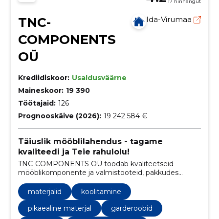
17 hinnangut
TNC-
Ida-Virumaa
COMPONENTS
OÜ
Krediidiskoor:
Usaldusväärne
Maineskoor:
19 390
Töötajaid:
126
Prognooskäive (2026):
19 242 584 €
Täiuslik mööblilahendus - tagame
kvaliteedi ja Teie rahulolu!
TNC-COMPONENTS OÜ toodab kvaliteetseid
mööblikomponente ja valmistooteid, pakkudes
usaldusväärset tarnet, konkurentsivõimelisi hindu
ning kliendipõhist lähenemist.
materjalid
koolitamine
pikaealine materjal
garderoobid