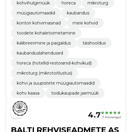
kohvihulgimüük
horeca
mikroturg
müügiautomaadid
kaubandus
kontori kohvimasinad
meie kohvid
toodete kohaletoimetamine
kalibreerimine ja paigaldus
täishooldus
kaubanduslahendused
horeca (hotellid-restoranid-kohvikud)
mikroturg (mikrotoitlustus)
kohvi ja suupistete müügiautomaadid
kohv kaasa
toidukaupade jaemüük
4.7
7 hinnangut
BALTI REHVISEADMETE AS