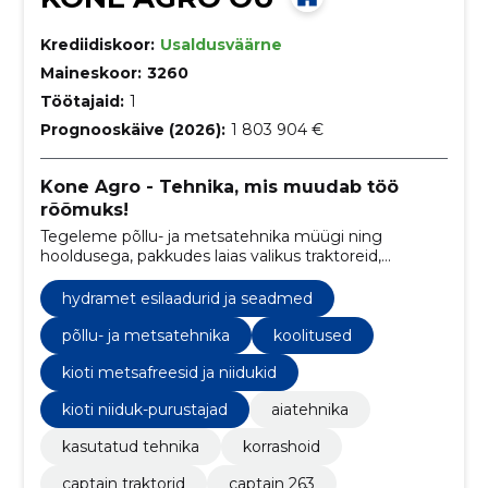
Krediidiskoor:
Usaldusväärne
Maineskoor:
3260
Töötajaid:
1
Prognooskäive (2026):
1 803 904 €
Kone Agro - Tehnika, mis muudab töö
rõõmuks!
Tegeleme põllu- ja metsatehnika müügi ning
hooldusega, pakkudes laias valikus traktoreid,
aiatehnikat, metsaveokärusid ja tööseadmeid ja
kasutatud tehnika võimalusi.
hydramet esilaadurid ja seadmed
põllu- ja metsatehnika
koolitused
kioti metsafreesid ja niidukid
kioti niiduk-purustajad
aiatehnika
kasutatud tehnika
korrashoid
captain traktorid
captain 263