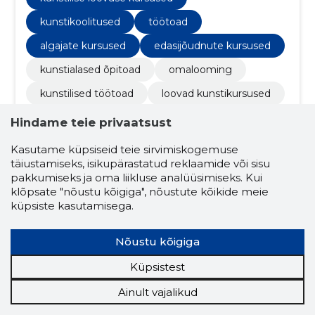
kunstikoolitused
töötoad
algajate kursused
edasijõudnute kursused
kunstialased õpitoad
omalooming
kunstilised töötoad
loovad kunstikursused
eneseteostus kunsti kaudu
Hindame teie privaatsust
kunstikoolitusprogrammid
Kasutame küpsiseid teie sirvimiskogemuse
täiustamiseks, isikupärastatud reklaamide või sisu
kunstiline eneseloomine
pakkumiseks ja oma liikluse analüüsimiseks. Kui
praktilised kunstikojad
klõpsate "nõustu kõigiga", nõustute kõikide meie
küpsiste kasutamisega.
loov eneseavastamine
kunstioskuste arendamine
Nõustu kõigiga
kunstilise eneseväljenduse töötoad
Küpsistest
isiklik kasv kunsti kaudu
Ainult vajalikud
kunstilised õppimiskogemused