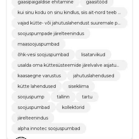
gaasipaigaldise ehitamine
gaasitööd
kui sinu kodu on sinu kindlus, siis ait-nord teeb s
u kodust 21. sajandi kindluse. me pakume kõige
vajad kütte- või jahutuslahendust suuremale pr
laiemat valikut kaasaegseid soojuspumpasid (m
ojektile kui eramaja? pole probleemi, ait-nord´il
aasoojuspumbad, õhk-vesi soojuspumbad).
soojuspumpade järelteenindus
on vajalik tehniline know-how ning kogemus ol
emas.
maasoojuspumbad
õhk-vesi soojuspumbad
lisatarvikud
usalda oma küttesüsteemide järelvalve asjatun
djatele. meil on vastav külmatööde litsents ja m
kaasaegne varustus
jahutuslahendused
eie spetsialistid käivad regulaarselt tehasepools
etel koolitustel.
kütte lahendused
sisekliima
soojuspump
tallinn
tartu
soojuspumbad
kollektorid
järelteenindus
alpha innotec soojuspumbad