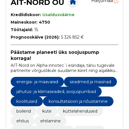
AIT-NORD OÜ
Harjumaa
Krediidiskoor:
Usaldusväärne
Maineskoor:
4750
Töötajaid:
15
Prognooskäive (2026):
5 326 852 €
Päästame planeeti üks soojuspump
korraga!
AIT-Nord on Alpha innotec´i esindaja, tänu tugevale
partnerite võrgustikule suudame kiiret ning asjalikku
teenindust võimaldada üle kogu Eesti
energia- ja maavarad
seadmed ja masinad
jahutus- ja kliimaseaded, soojuspumbad
koolitused
konsultatsioon ja nõustamine
boilerid
küte
küttelahendused
ehitus
ehitamine