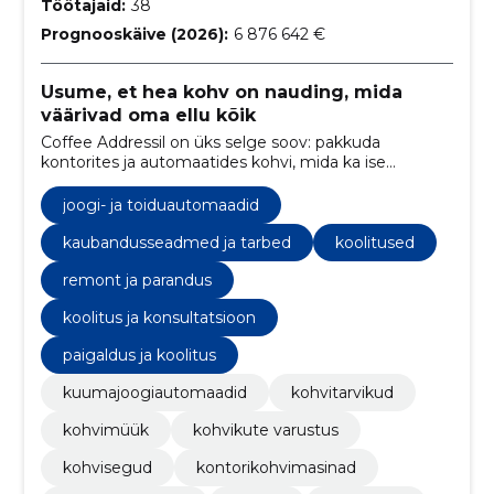
Töötajaid:
38
Prognooskäive (2026):
6 876 642 €
Usume, et hea kohv on nauding, mida
väärivad oma ellu kõik
Coffee Addressil on üks selge soov: pakkuda
kontorites ja automaatides kohvi, mida ka ise
naudinguga joome.
joogi- ja toiduautomaadid
kaubandusseadmed ja tarbed
koolitused
remont ja parandus
koolitus ja konsultatsioon
paigaldus ja koolitus
kuumajoogiautomaadid
kohvitarvikud
kohvimüük
kohvikute varustus
kohvisegud
kontorikohvimasinad