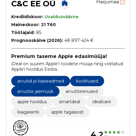
C&C EE OÜ
Harjumaa
Krediidiskoor:
Usaldusväärne
Maineskoor:
21 760
Töötajaid:
85
Prognooskäive (2026):
48 897 424 €
Premium taseme Apple edasimüüja!
iDeal on suurim Apple'i toodete müüja ning volitatud
Apple'i hooldus Eestis.
arvutid ja lisaseadmed
koolitused
arvutite jaemüük
arvutiteenused
apple hooldus
smartdeal
idealcare
lisagarantii
apple tagasiost
4.2