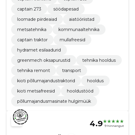
captain 273
söödapesad
loomade piirdeaiad
aiatööriistad
metsatehnika
kommunaaltehnika
captain traktor
mullafreesid
hydramet esilaadurid
greenmech oksapurustid
tehnika hooldus
tehnika remont
transport
kioti põllumajandustraktorid
hooldus
kioti metsafreesid
hooldustööd
põllumajandusmasinate hulgimüük
4.9
9 hinnangut