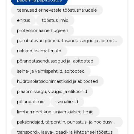
paberi- ja papitööstus
teenused erinevatele tööstusharudele
ehitus
tööstusliimid
professionaalne hügieen
pumbatavad põrandatasandussegud ja abitoote
d
nakked, lisamaterjalid
põrandatasandussegud ja -abitooted
seina- ja valmispahtlid, abitooted
hüdroisolatsioonimastiksid ja abitooted
plaatimissegu, vuugid ja silikoonid
põrandaliimid
seinaliimid
liimhermeetikud, universaalsed liimid
paksendajad, tärpentiin, puhastus- ja hooldusva
hendid
transpordi-, laeva-, paadi- ja kihtpaneelitööstus