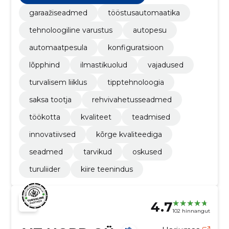
garaažiseadmed
tööstusautomaatika
tehnoloogiline varustus
autopesu
automaatpesula
konfiguratsioon
lõpphind
ilmastikuolud
vajadused
turvalisem liiklus
tipptehnoloogia
saksa tootja
rehvivahetusseadmed
töökotta
kvaliteet
teadmised
innovatiivsed
kõrge kvaliteediga
seadmed
tarvikud
oskused
turuliider
kiire teenindus
4.7
102 hinnangut