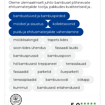
Oleme ülemaailmselt juhtiv bambusel põhinevate
ehitusmaterjalide tootja, pakkudes kvaliteetseid ja
keskkonnasõbralikke lahendusi terrasside,
põrandakatete, seinakatete ja muudeks
bambustüved ja bambuspiirded
ehitusprojektideks.
mööbel ja sisustus
kollektsioonid
puidu ja ehitusmaterjalide vahendamine
mööblisalongid
trapets liides
soon-liides ühendus
fassaadi laudis
bambusprussid
bambusspoon
hd bambusest trepipaneel
terrassilauad
fassaadid
parketid
õueparkett
terrassiplaadid
bambusvoodi
öökapp
kummut
bambusest erilahendused
5.0