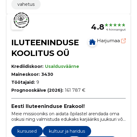
vahetus
4.8
4 hinnangut
ILUTEENINDUSE
Harjumaa
KOOLITUS OÜ
Krediidiskoor:
Usaldusväärne
Maineskoor:
3430
Töötajaid:
9
Prognooskäive (2026):
161 787 €
Eesti Iluteeninduse Erakool!
Meie missiooniks on aidata õpilastel arendada oma
oskusi ning valmistuda edukaks karjääriks juuksuri või
kosmeetikuna, pakkudes samal ajal kvaliteetset
teenust meie klientidele.
kursused
kultuur ja haridus