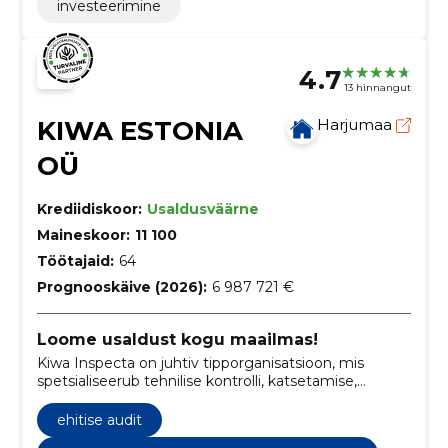
investeerimine
4.7
13 hinnangut
KIWA ESTONIA
Harjumaa
OÜ
Krediidiskoor:
Usaldusväärne
Maineskoor:
11 100
Töötajaid:
64
Prognooskäive (2026):
6 987 721 €
Loome usaldust kogu maailmas!
Kiwa Inspecta on juhtiv tipporganisatsioon, mis
spetsialiseerub tehnilise kontrolli, katsetamise,
sertifitseerimise, koolituse ja tehnilise nõustamise
valdkondades.
ehitise audit