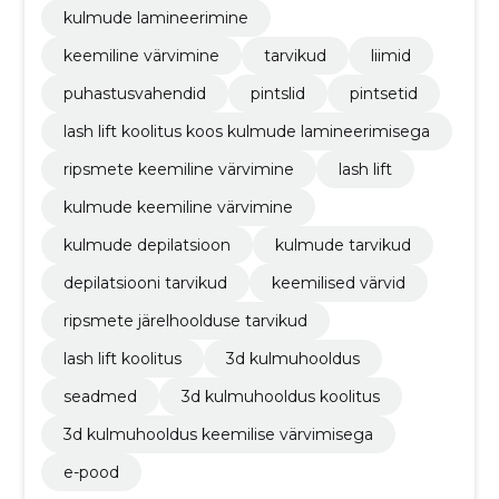
kulmude lamineerimine
keemiline värvimine
tarvikud
liimid
puhastusvahendid
pintslid
pintsetid
lash lift koolitus koos kulmude lamineerimisega
ripsmete keemiline värvimine
lash lift
kulmude keemiline värvimine
kulmude depilatsioon
kulmude tarvikud
depilatsiooni tarvikud
keemilised värvid
ripsmete järelhoolduse tarvikud
lash lift koolitus
3d kulmuhooldus
seadmed
3d kulmuhooldus koolitus
3d kulmuhooldus keemilise värvimisega
e-pood