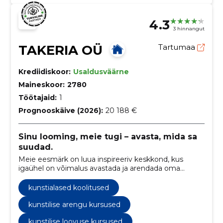
4.3
3 hinnangut
TAKERIA OÜ
Tartumaa
Krediidiskoor:
Usaldusväärne
Maineskoor:
2780
Töötajaid:
1
Prognooskäive (2026):
20 188 €
Sinu looming, meie tugi – avasta, mida sa
suudad.
Meie eesmärk on luua inspireeriv keskkond, kus
igaühel on võimalus avastada ja arendada oma
kunstilisi oskusi.
kunstialased koolitused
kunstilise arengu kursused
kunstilise loovuse kursused