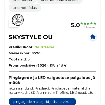
andmetöötlus
5.0
1 hinnang
SKYSTYLE OÜ
Krediidiskoor:
Neutraalne
Maineskoor:
3570
Töötajaid:
3
Prognooskäive (2026):
198 948 €
Pinglagede ja LED valgustuse paigaldus jä
müük
liikumisandurid, Pinglaed, Pinglagede materjalid ja
lisatarvikud, LED Alumiinium Profiilid, LED ribad, LED
Lambid, LED Valgustus, LED Moodulid, LED
Valgustuse juhtimine, Toiteplokid 12 - 24V
pinglagede materjalid ja lisatarvikud