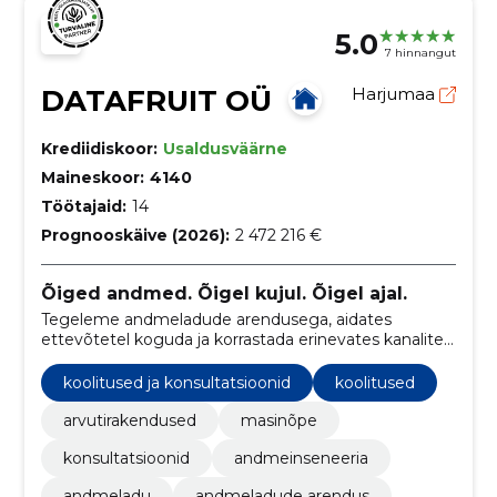
5.0
7 hinnangut
DATAFRUIT OÜ
Harjumaa
Krediidiskoor:
Usaldusväärne
Maineskoor:
4140
Töötajaid:
14
Prognooskäive (2026):
2 472 216 €
Õiged andmed. Õigel kujul. Õigel ajal.
Tegeleme andmeladude arendusega, aidates
ettevõtetel koguda ja korrastada erinevates kanalites
hajutatud andmeid kesksesse andmelattu,
võimaldades neil luua uusi teadmisi ja teha paremaid
koolitused ja konsultatsioonid
koolitused
otsuseid.
arvutirakendused
masinõpe
konsultatsioonid
andmeinseneeria
andmeladu
andmeladude arendus