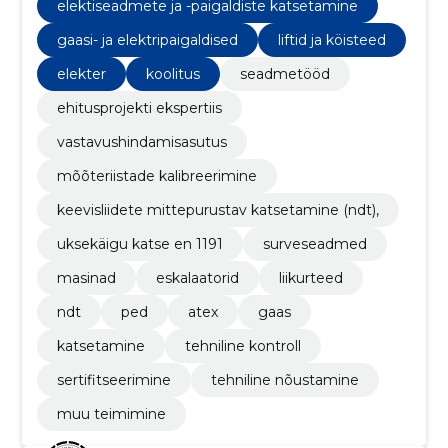
elektiseadmete ja -paigaldiste katsetamine
gaasi- ja elektripaigaldised
liftid ja köisteed
elekter
koolitus
seadmetööd
ehitusprojekti ekspertiis
vastavushindamisasutus
mõõteriistade kalibreerimine
keevisliidete mittepurustav katsetamine (ndt),
uksekäigu katse en 1191
surveseadmed
masinad
eskalaatorid
liikurteed
ndt
ped
atex
gaas
katsetamine
tehniline kontroll
sertifitseerimine
tehniline nõustamine
muu teimimine