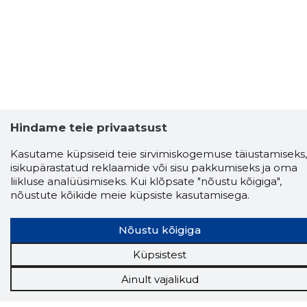
Hindame teie privaatsust
Kasutame küpsiseid teie sirvimiskogemuse täiustamiseks,
isikupärastatud reklaamide või sisu pakkumiseks ja oma
liikluse analüüsimiseks. Kui klõpsate "nõustu kõigiga",
nõustute kõikide meie küpsiste kasutamisega.
Nõustu kõigiga
Küpsistest
Storybook
Chrome laiendus
Ainult vajalikud
Storybooki laiendus ütleb Sulle, mis firma