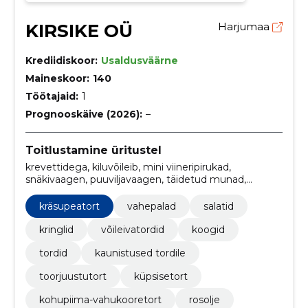
KIRSIKE OÜ
Harjumaa
Krediidiskoor:
Usaldusväärne
Maineskoor:
140
Töötajaid:
1
Prognooskäive (2026):
–
Toitlustamine üritustel
krevettidega, kiluvõileib, mini viineripirukad,
snäkivaagen, puuviljavaagen, täidetud munad,
singirullid, lõhega, pitsakringel, soolased kringlid
kräsupeatort
vahepalad
salatid
kringlid
võileivatordid
koogid
tordid
kaunistused tordile
toorjuustutort
küpsisetort
kohupiima-vahukooretort
rosolje