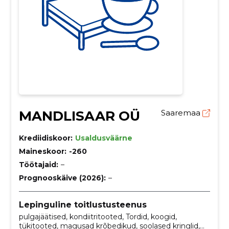
MANDLISAAR OÜ
Saaremaa
Krediidiskoor:
Usaldusväärne
Maineskoor:
-260
Töötajaid:
–
Prognooskäive (2026):
–
Lepinguline toitlustusteenus
pulgajäätised, kondiitritooted, Tordid, koogid,
tükitooted, magusad krõbedikud, soolased kringlid,