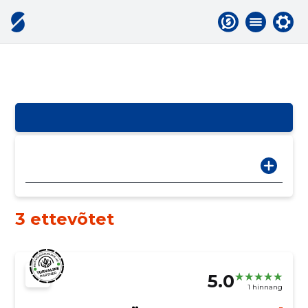
3 ettevõtet
5.0
1 hinnang