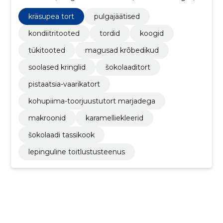
kräsupea tort, Šokolaaditort, pistaatsia-vaarikatort
kräsupea tort
pulgajäätised
kondiitritooted
tordid
koogid
tükitooted
magusad krõbedikud
soolased kringlid
šokolaaditort
pistaatsia-vaarikatort
kohupiima-toorjuustutort marjadega
makroonid
karamelliekleerid
šokolaadi tassikook
lepinguline toitlustusteenus