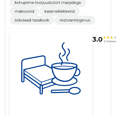
kohupiima-toorjuustutort marjadega
makroonid
karamelliekleerid
šokolaadi tassikook
restoranitegevus
3.0
2 hinna