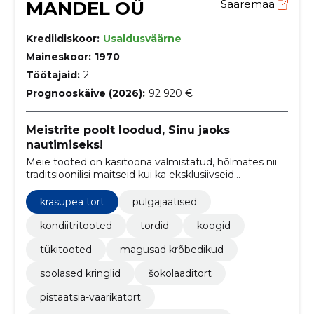
MANDEL OÜ
Saaremaa
Krediidiskoor:
Usaldusväärne
Maineskoor:
1970
Töötajaid:
2
Prognooskäive (2026):
92 920 €
Meistrite poolt loodud, Sinu jaoks
nautimiseks!
Meie tooted on käsitööna valmistatud, hõlmates nii
traditsioonilisi maitseid kui ka eksklusiivseid
eritellimusi. Mandlisaare tooted pole ainult
suussulavad, vaid ka visuaalselt lummavad, tuues Sinu
kräsupea tort
pulgajäätised
peolauale ilu ja elegantsi.
kondiitritooted
tordid
koogid
tükitooted
magusad krõbedikud
soolased kringlid
šokolaaditort
pistaatsia-vaarikatort