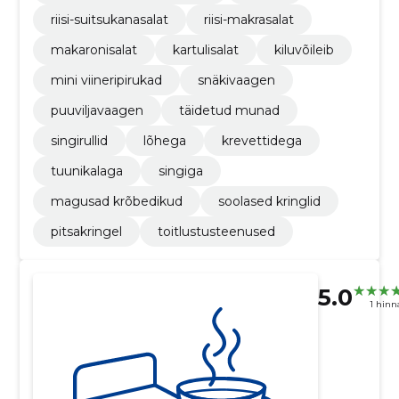
riisi-suitsukanasalat
riisi-makrasalat
makaronisalat
kartulisalat
kiluvõileib
mini viineripirukad
snäkivaagen
puuviljavaagen
täidetud munad
singirullid
lõhega
krevettidega
tuunikalaga
singiga
magusad krõbedikud
soolased kringlid
pitsakringel
toitlustusteenused
5.0
1 hin