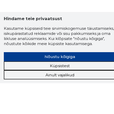
Hindame teie privaatsust
Kasutame küpsiseid teie sirvimiskogemuse täiustamiseks,
isikupärastatud reklaamide või sisu pakkumiseks ja oma
liikluse analüüsimiseks. Kui klõpsate "nõustu kõigiga",
nõustute kõikide meie küpsiste kasutamisega.
Nõustu kõigiga
Küpsistest
Ainult vajalikud
Storybook
Chrome laiendus
Storybooki laiendus ütleb Sulle, mis firma
veebilehel Sa parajasti viibid ja kui usaldusväärne
see firma täna on.
LAADI LAIENDUS ALLA