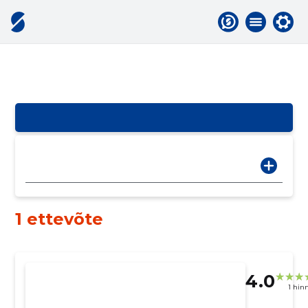
1 ettevõte
4.0
1 hin