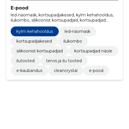
E-pood
led-näomask, kortsupadjakesed, kylm kehahooldus,
ilukombo, silikoonist kortsupadjad, kortsupadjad
näole, ilutooted, tervis ja ilu tooted, cleancrystal, e-
kaubandus
kylm kehahooldus
led-näomask
kortsupadjakesed
ilukombo
silikoonist kortsupadjad
kortsupadjad näole
ilutooted
tervis ja ilu tooted
e-kaubandus
cleancrystal
e-pood