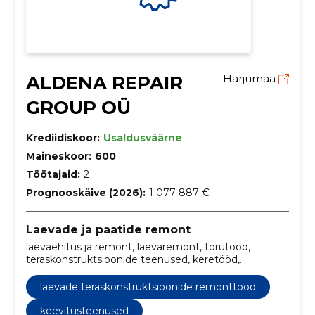
ALDENA REPAIR
Harjumaa
GROUP OÜ
Krediidiskoor:
Usaldusväärne
Maineskoor:
600
Töötajaid:
2
Prognooskäive (2026):
1 077 887 €
Laevade ja paatide remont
laevaehitus ja remont, laevaremont, torutööd,
teraskonstruktsioonide teenused, keretööd,
laevaehituse ja remonditeenused, meretööstuse
torustiku spetsialistid, laevaremondi teenused Eestis,
laevade teraskonstruktsioonide remonttööd
metallitööd meretööstusele, laevakerede
remonttööd
keevitusteenused