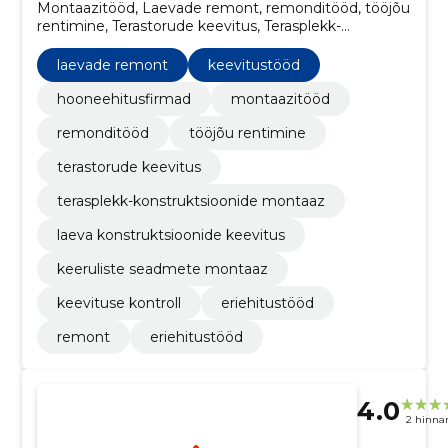
Montaazitööd, Laevade remont, remonditööd, tööjõu
rentimine, Terastorude keevitus, Terasplekk-
konstruktsioonide montaaz, Laeva konstruktsioonide
keevitus, Keeruliste seadmete montaaz, Keevituse
laevade remont
keevitustööd
kontroll, eriehitustööd
hooneehitusfirmad
montaazitööd
remonditööd
tööjõu rentimine
terastorude keevitus
terasplekk-konstruktsioonide montaaz
laeva konstruktsioonide keevitus
keeruliste seadmete montaaz
keevituse kontroll
eriehitustööd
remont
eriehitustööd
4.0
2 hinna