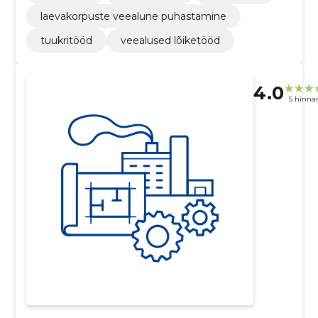
laevakorpuste veealune puhastamine
tuukritööd
veealused lõiketööd
4.0
5 hinna