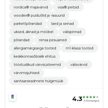
nordica® majavärvid
visa® peitsid
woodex® puiduõlid ja -lasuurid
parkettpõrandad
laed ja seinad
uksed, aknad ja mööbel
välispinnad
põrandad
rensa pesuained
allergiamärgisega tooted
m1-klassi tooted
keskkonnasõbralik ehitus
tööstuslikud värvisüsteemid
välisvärvid
värvimisjuhised
sanitaarseadmete hulgimüük
4.3
4 hinnangut