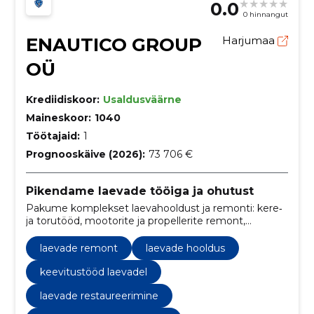
0.0
0 hinnangut
ENAUTICO GROUP
Harjumaa
OÜ
Krediidiskoor:
Usaldusväärne
Maineskoor:
1040
Töötajaid:
1
Prognooskäive (2026):
73 706 €
Pikendame laevade tööiga ja ohutust
Pakume komplekset laevahooldust ja remonti: kere‑
ja torutööd, mootorite ja propellerite remont,
restaureerimine ja kaitsetööd. Vähendame seisakuid
ning suurendame laevade töökindlust.
laevade remont
laevade hooldus
keevitustööd laevadel
laevade restaureerimine