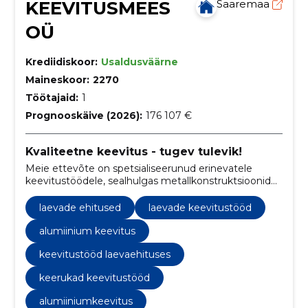
KEEVITUSMEES
Saaremaa
OÜ
Krediidiskoor:
Usaldusväärne
Maineskoor:
2270
Töötajaid:
1
Prognooskäive (2026):
176 107 €
Kvaliteetne keevitus - tugev tulevik!
Meie ettevõte on spetsialiseerunud erinevatele
keevitustöödele, sealhulgas metallkonstruktsioonide,
torude ja muude metalltoodete keevitamisele.
laevade ehitused
laevade keevitustööd
alumiinium keevitus
keevitustööd laevaehituses
keerukad keevitustööd
alumiiniumkeevitus