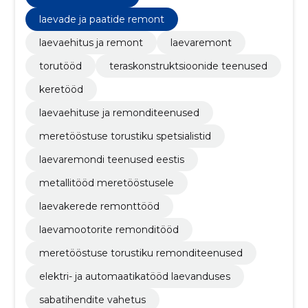
laevade ja paatide remont
laevaehitus ja remont
laevaremont
torutööd
teraskonstruktsioonide teenused
keretööd
laevaehituse ja remonditeenused
meretööstuse torustiku spetsialistid
laevaremondi teenused eestis
metallitööd meretööstusele
laevakerede remonttööd
laevamootorite remonditööd
meretööstuse torustiku remonditeenused
elektri- ja automaatikatööd laevanduses
sabatihendite vahetus