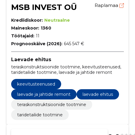
MSB INVEST OÜ
Raplamaa
Krediidiskoor:
Neutraalne
Maineskoor:
1360
Töötajaid:
11
Prognooskäive (2026):
645 547 €
Laevade ehitus
teraskonstruktsioonide tootmine, keevitusteenused,
taridetailide tootmine, laevade ja jahtide remont
keevitusteenused
laevade ja jahtide remont
laevade ehitus
teraskonstruktsioonide tootmine
taridetailide tootmine