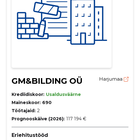
GM&BILDING OÜ
Harjumaa
Krediidiskoor:
Usaldusväärne
Maineskoor:
690
Töötajaid:
2
Prognooskäive (2026):
117 194 €
Eriehitustööd