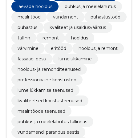
laevade hooldus
puhkus ja meelelahutus
maalritööd
vundament
puhastustööd
puhastus
kvaliteet ja usaldusväärsus
tallinn
remont
hooldus
värvimine
eritööd
hooldus ja remont
fassaadi pesu
lumelükkamine
hooldus- ja remonditeenused
professionaalne koristustöö
lume lükkamise teenused
kvaliteetsed koristusteenused
maalritööde teenused
puhkus ja meelelahutus tallinnas
vundamendi parandus eestis