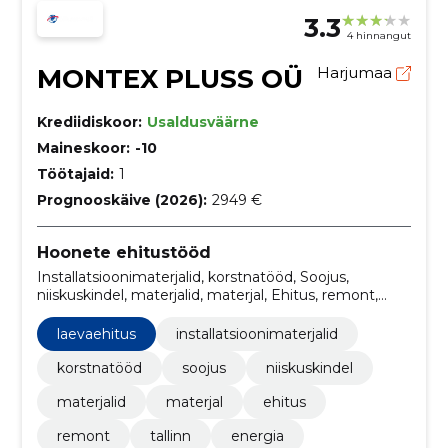
3.3
4 hinnangut
MONTEX PLUSS OÜ
Harjumaa
Krediidiskoor:
Usaldusväärne
Maineskoor:
-10
Töötajaid:
1
Prognooskäive (2026):
2949 €
Hoonete ehitustööd
Installatsioonimaterjalid, korstnatööd, Soojus,
niiskuskindel, materjalid, materjal, Ehitus, remont,
tallinn, laevaehitus
laevaehitus
installatsioonimaterjalid
korstnatööd
soojus
niiskuskindel
materjalid
materjal
ehitus
remont
tallinn
energia