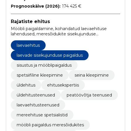
Prognooskäive (2026):
174 425 €
Rajatiste ehitus
Mööbli paigaldamine, kohandatud laevaehituse
lahendused, meresõidukite sisekujunduse
kohandamine, spetsialiseeritud ehituspastad, ehitus ja
konstruktsioon, seinte kleepimine, ehitustehnikad,
laevaehitus
sisustuse paigaldamine, Konstruktsioonitööd,
seinaviimistlus
laevade sisekujunduse paigaldus
sisustus ja mööblipaigaldus
spetsiifiline kleepimine
seina kleepimine
üldehitus
ehitusekspertiis
üldehitusteenused
peatöövõtja teenused
laevaehitusteenused
mereehituse spetsialistid
mööbli paigaldus meresõidukites