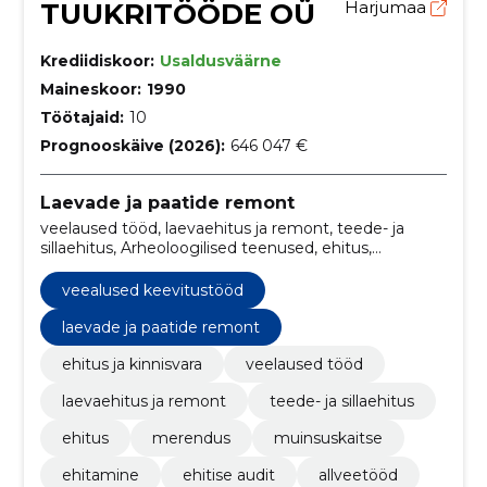
TUUKRITÖÖDE OÜ
Harjumaa
Krediidiskoor:
Usaldusväärne
Maineskoor:
1990
Töötajaid:
10
Prognooskäive (2026):
646 047 €
Laevade ja paatide remont
veelaused tööd, laevaehitus ja remont, teede- ja
sillaehitus, Arheoloogilised teenused, ehitus,
Merendus, Muinsuskaitse, ehitamine, Ehitise audit,
Allveetööd
veealused keevitustööd
laevade ja paatide remont
ehitus ja kinnisvara
veelaused tööd
laevaehitus ja remont
teede- ja sillaehitus
ehitus
merendus
muinsuskaitse
ehitamine
ehitise audit
allveetööd