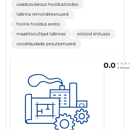
usaldusväärsus hooldustöödes
tallinna remonditeenused
hoone hooldus eestis
maalritöövõtjad tallinnas
eritööd ehituses
voodrilaudade pesuteenused
0.0
0 hinna