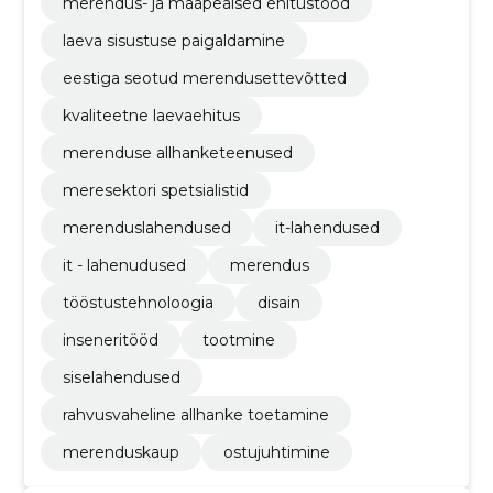
merendus- ja maapealsed ehitustööd
laeva sisustuse paigaldamine
eestiga seotud merendusettevõtted
kvaliteetne laevaehitus
merenduse allhanketeenused
meresektori spetsialistid
merenduslahendused
it-lahendused
it - lahenudused
merendus
tööstustehnoloogia
disain
inseneritööd
tootmine
siselahendused
rahvusvaheline allhanke toetamine
merenduskaup
ostujuhtimine