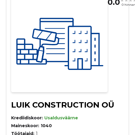
0.0
0 hinna
LUIK CONSTRUCTION OÜ
Krediidiskoor:
Usaldusväärne
Maineskoor:
1040
Töötajaid:
1