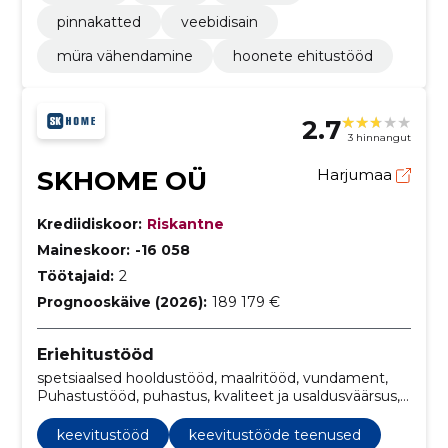
pinnakatted
veebidisain
müra vähendamine
hoonete ehitustööd
2.7
3 hinnangut
SKHOME OÜ
Harjumaa
Krediidiskoor:
Riskantne
Maineskoor:
-16 058
Töötajaid:
2
Prognooskäive (2026):
189 179 €
Eriehitustööd
spetsiaalsed hooldustööd, maalritööd, vundament,
Puhastustööd, puhastus, kvaliteet ja usaldusväärsus,
tallinn, remont, hooldus, Värvimine
keevitustööd
keevitustööde teenused