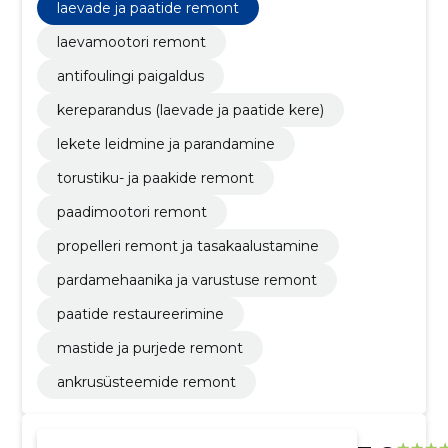
laevade ja paatide remont
laevamootori remont
antifoulingi paigaldus
kereparandus (laevade ja paatide kere)
lekete leidmine ja parandamine
torustiku- ja paakide remont
paadimootori remont
propelleri remont ja tasakaalustamine
pardamehaanika ja varustuse remont
paatide restaureerimine
mastide ja purjede remont
ankrusüsteemide remont