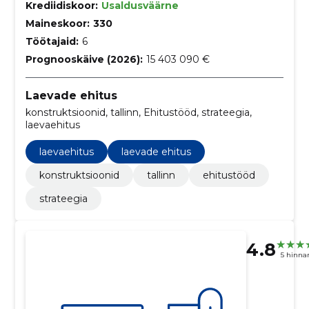
Krediidiskoor:
Usaldusväärne
Maineskoor:
330
Töötajaid:
6
Prognooskäive (2026):
15 403 090 €
Laevade ehitus
konstruktsioonid, tallinn, Ehitustööd, strateegia,
laevaehitus
laevaehitus
laevade ehitus
konstruktsioonid
tallinn
ehitustööd
strateegia
4.8
5 hinna