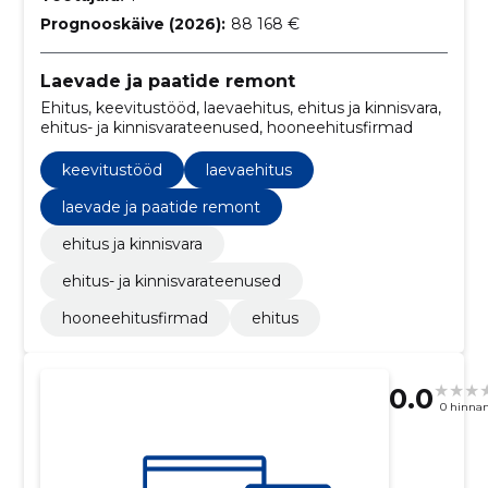
Prognooskäive (2026):
88 168 €
Laevade ja paatide remont
Ehitus, keevitustööd, laevaehitus, ehitus ja kinnisvara,
ehitus- ja kinnisvarateenused, hooneehitusfirmad
keevitustööd
laevaehitus
laevade ja paatide remont
ehitus ja kinnisvara
ehitus- ja kinnisvarateenused
hooneehitusfirmad
ehitus
0.0
0 hinna