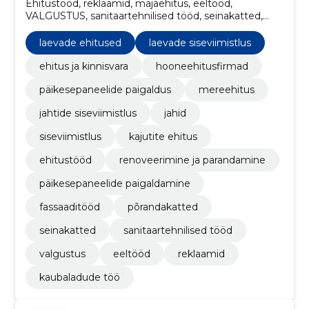
Ehitustööd, reklaamid, majaehitus, eeltööd,
VALGUSTUS, sanitaartehnilised tööd, seinakatted,
põrandakatted, fassaaditööd, päikesepaneelide
paigaldamine
laevade ehitused
laevade siseviimistlus
ehitus ja kinnisvara
hooneehitusfirmad
päikesepaneelide paigaldus
mereehitus
jahtide siseviimistlus
jahid
siseviimistlus
kajutite ehitus
ehitustööd
renoveerimine ja parandamine
päikesepaneelide paigaldamine
fassaaditööd
põrandakatted
seinakatted
sanitaartehnilised tööd
valgustus
eeltööd
reklaamid
kaubaladude töö