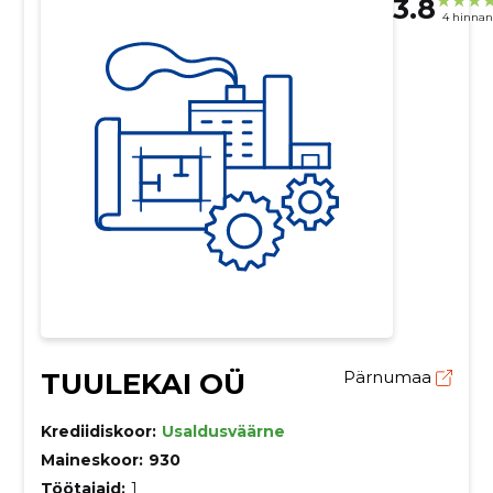
3.8
4 hinna
TUULEKAI OÜ
Pärnumaa
Krediidiskoor:
Usaldusväärne
Maineskoor:
930
Töötajaid:
1