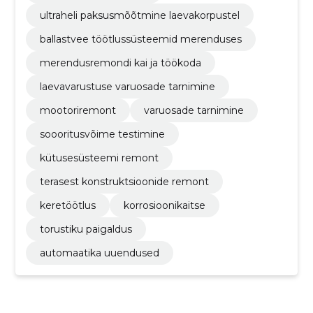
ultraheli paksusmõõtmine laevakorpustel
ballastvee töötlussüsteemid merenduses
merendusremondi kai ja töökoda
laevavarustuse varuosade tarnimine
mootoriremont
varuosade tarnimine
soooritusvõime testimine
kütusesüsteemi remont
terasest konstruktsioonide remont
keretöötlus
korrosioonikaitse
torustiku paigaldus
automaatika uuendused