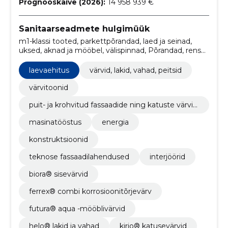
Prognooskäive (2026):
14 958 939 €
Sanitaarseadmete hulgimüük
m1-klassi tooted, parkettpõrandad, laed ja seinad,
uksed, aknad ja mööbel, välispinnad, Põrandad, rensa
pesuained, allergiamärgisega tooted, Värvimisjuhised,
välisvärvid
laevaehitus
värvid, lakid, vahad, peitsid
värvitoonid
puit- ja krohvitud fassaadide ning katuste värvi
mine
masinatööstus
energia
konstruktsioonid
teknose fassaadilahendused
interjöörid
biora® sisevärvid
ferrex® combi korrosioonitõrjevärv
futura® aqua -mööblivärvid
helo® lakid ja vahad
kirjo® katusevärvid