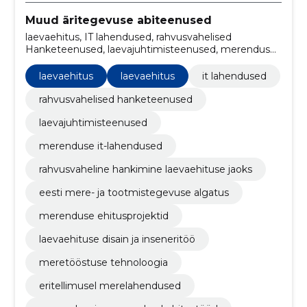
Muud äritegevuse abiteenused
laevaehitus, IT lahendused, rahvusvahelised
Hanketeenused, laevajuhtimisteenused, merenduse
IT-lahendused, rahvusvaheline hankimine
laevaehituse jaoks, Eesti Mere- ja Tootmistegevuse
laevaehitus
laevaehitus
it lahendused
Algatus, merenduse ehitusprojektid, laevaehituse
disain ja inseneritöö, meretööstuse tehnoloogia
rahvusvahelised hanketeenused
laevajuhtimisteenused
merenduse it-lahendused
rahvusvaheline hankimine laevaehituse jaoks
eesti mere- ja tootmistegevuse algatus
merenduse ehitusprojektid
laevaehituse disain ja inseneritöö
meretööstuse tehnoloogia
eritellimusel merelahendused