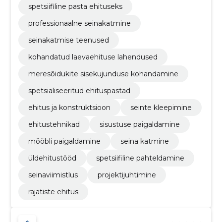
spetsiifiline pasta ehituseks
professionaalne seinakatmine
seinakatmise teenused
kohandatud laevaehituse lahendused
meresõidukite sisekujunduse kohandamine
spetsialiseeritud ehituspastad
ehitus ja konstruktsioon
seinte kleepimine
ehitustehnikad
sisustuse paigaldamine
mööbli paigaldamine
seina katmine
üldehitustööd
spetsiifiline pahteldamine
seinaviimistlus
projektijuhtimine
rajatiste ehitus