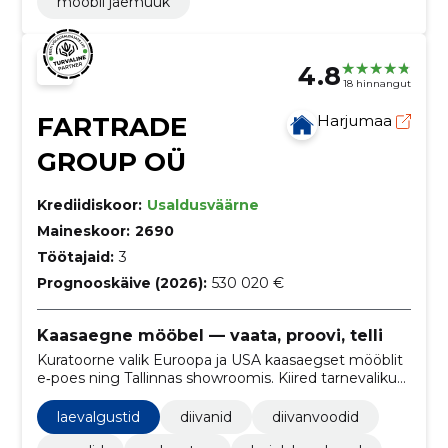
mööbli jaemüük
4.8
18 hinnangut
FARTRADE
Harjumaa
GROUP OÜ
Krediidiskoor:
Usaldusväärne
Maineskoor:
2690
Töötajaid:
3
Prognooskäive (2026):
530 020 €
Kaasaegne mööbel — vaata, proovi, telli
Kuratoorne valik Euroopa ja USA kaasaegset mööblit
e‑poes ning Tallinnas showroomis. Kiired tarnevalikud,
selge laoseis, sooduspakkumised ja järelmaks
muudavad ostmise mugavaks.
laevalgustid
diivanid
diivanvoodid