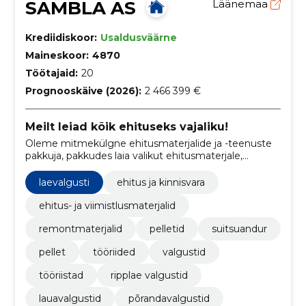
SAMBLA AS
Läänemaa
Krediidiskoor:
Usaldusväärne
Maineskoor:
4870
Töötajaid:
20
Prognooskäive (2026):
2 466 399 €
Meilt leiad kõik ehituseks vajaliku!
Oleme mitmekülgne ehitusmaterjalide ja -teenuste
pakkuja, pakkudes laia valikut ehitusmaterjale,
tööriistu, valgustuslahendusi ning kaitsevahendeid.
laevalgusti
ehitus ja kinnisvara
ehitus- ja viimistlusmaterjalid
remontmaterjalid
pelletid
suitsuandur
pellet
tööriided
valgustid
tööriistad
ripplae valgustid
lauavalgustid
põrandavalgustid