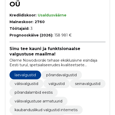
OÜ
Krediidiskoor:
Usaldusväärne
Maineskoor:
2760
Töötajaid:
3
Prognooskäive (2026):
158 981 €
Sinu tee kauni ja funktsionaalse
valgustuse maailma!
Oleme Nowodvorski tehase eksklusiivne esindaja
Eesti turul, spetsialiseerudes kvaliteetsete
Nowodvorski valgustite müümisele alates 1995.
laevalgustid
põrandavalgustid
välisvalgustid
valgustid
seinavalgustid
põrandalambid eestis
välisvalgustuse armatuurid
kaubanduslikud valgustid internetis