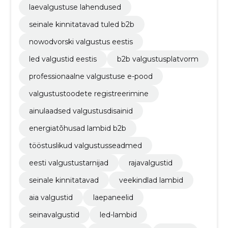
laevalgustuse lahendused
seinale kinnitatavad tuled b2b
nowodvorski valgustus eestis
led valgustid eestis
b2b valgustusplatvorm
professionaalne valgustuse e-pood
valgustustoodete registreerimine
ainulaadsed valgustusdisainid
energiatõhusad lambid b2b
tööstuslikud valgustusseadmed
eesti valgustustarnijad
rajavalgustid
seinale kinnitatavad
veekindlad lambid
aia valgustid
laepaneelid
seinavalgustid
led-lambid