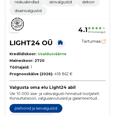
niiskuskindlad
siinivalgustid
dekoor
disainivalgustid
4.1
31 hinnangut
LIGHT24 OÜ
Tartumaa
Krediidiskoor:
Usaldusväärne
Maineskoor:
2720
Töötajaid:
1
Prognooskäive (2026):
418 862 €
Valgusta oma elu Light24 abil
Üle 10 000 sise- ja välisvalgusti hinnatud tootjatelt.
Konsultatsioon, valgusarvutused ja garanteeritud
järelhooldus.
plafoonid ja laevalgustid