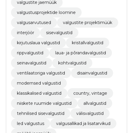
valgustite jaemüük
valgustusprojektide loomine
valgusarvutused
valgustite projektimüük
interjöör
sisevalgustid
kirjutuslaua valgustid
kristallvalgustid
rippvalgustid
laua- ja põrandavalgustid
seinavalgustid
kohtvalgustid
ventilaatoriga valgustid
disainvalgustid
modernsed valgustid
klassikalised valgustid
country, vintage
niiskete ruumide valgustid
allvalgustid
tehnilised sisevalgustid
välisvalgustid
led valgustus
valgusallikad ja lisatarvikud