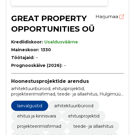
GREAT PROPERTY
Harjumaa
OPPORTUNITIES OÜ
Krediidiskoor:
Usaldusväärne
Maineskoor:
1330
Töötajaid:
–
Prognooskäive (2026):
–
Hoonestusprojektide arendus
arhitektuuribürood, ehitusprojektid,
projekteerimisfirmad, teede- ja sillaehitus, Hulgimüük,
lisad, sisustuselemendid, valgustid, korduma kippuvad
küsimused, Köögitarbed
laevalgustid
arhitektuuribürood
ehitus ja kinnisvara
ehitusprojektid
projekteerimisfirmad
teede- ja sillaehitus