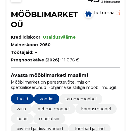
2 hinnangut
MÖÖBLIMARKET
Tartumaa
OÜ
Krediidiskoor:
Usaldusväärne
Maineskoor:
2050
Töötajaid:
–
Prognooskäive (2026):
11 076 €
Avasta mööblimarketi maailm!
Mööblimarket on pereettevõte, mis on
spetsialiseerunud Põhjamaise stiiliga mööbli müügile,
pakkudes laia valikut mööblitükke alates
pehmemööblist kuni korpusemööbli ning voodite ja
toolid
voodid
tammemööbel
madratsiteni
varia
pehme mööbel
korpusmööbel
lauad
madratsid
diivanid ja diivanvoodid
tumbad ja järid