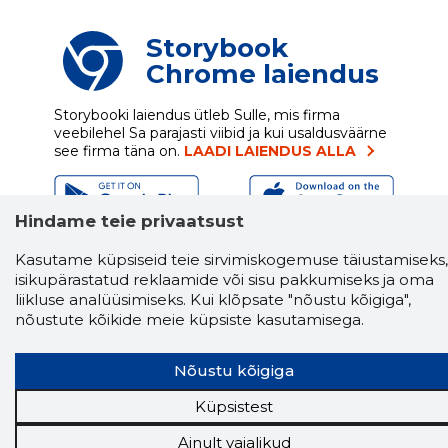
Storybook
Chrome laiendus
Storybooki laiendus ütleb Sulle, mis firma
veebilehel Sa parajasti viibid ja kui usaldusväärne
see firma täna on.
LAADI LAIENDUS ALLA
Hindame teie privaatsust
Näed helistaja tausta!
Storybooki Äpp toob
Kasutame küpsiseid teie sirvimiskogemuse täiustamiseks,
Sinuni
OTSEKONTAKTID
400 000 Eesti
ettevõtte ja isikute kohta (juhid, ametnikud).
isikupärastatud reklaamide või sisu pakkumiseks ja oma
Andmed on rikastatud maksevõime ja
liikluse analüüsimiseks. Kui klõpsate "nõustu kõigiga",
finantsinfoga.
nõustute kõikide meie küpsiste kasutamisega.
Nõustu kõigiga
Tööriistad
Küpsistest
Sooduspakkumised
Ainult vajalikud