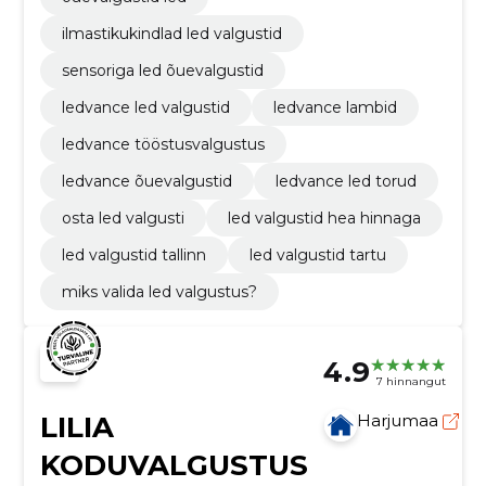
ilmastikukindlad led valgustid
sensoriga led õuevalgustid
ledvance led valgustid
ledvance lambid
ledvance tööstusvalgustus
ledvance õuevalgustid
ledvance led torud
osta led valgusti
led valgustid hea hinnaga
led valgustid tallinn
led valgustid tartu
miks valida led valgustus?
4.9
7 hinnangut
LILIA
Harjumaa
KODUVALGUSTUS