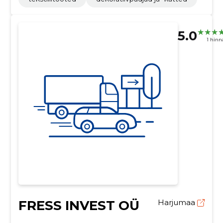
5.0
1 hin
FRESS INVEST OÜ
Harjumaa