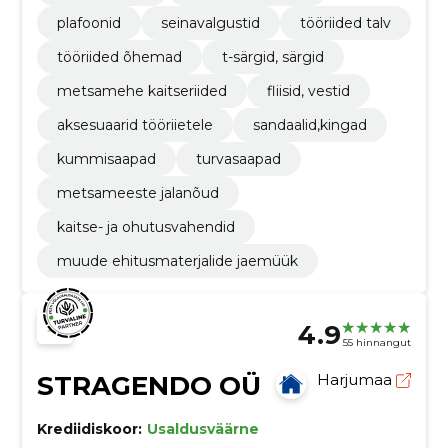
plafoonid
seinavalgustid
tööriided talv
tööriided õhemad
t-särgid, särgid
metsamehe kaitseriided
fliisid, vestid
aksesuaarid tööriietele
sandaalid,kingad
kummisaapad
turvasaapad
metsameeste jalanõud
kaitse- ja ohutusvahendid
muude ehitusmaterjalide jaemüük
4.9
55 hinnangut
STRAGENDO OÜ
Harjumaa
Krediidiskoor:
Usaldusväärne