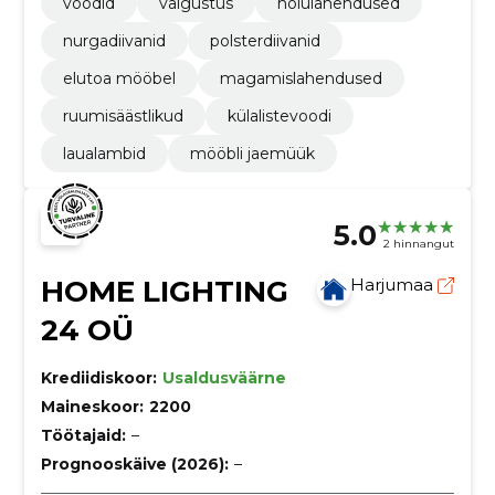
voodid
valgustus
hoiulahendused
nurgadiivanid
polsterdiivanid
elutoa mööbel
magamislahendused
ruumisäästlikud
külalistevoodi
laualambid
mööbli jaemüük
5.0
2 hinnangut
HOME LIGHTING
Harjumaa
24 OÜ
Krediidiskoor:
Usaldusväärne
Maineskoor:
2200
Töötajaid:
–
Prognooskäive (2026):
–