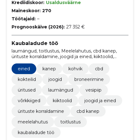
Krediidiskoor:
Usaldusväärne
Maineskoor:
270
Töötajaid:
–
Prognooskäive (2026):
27 352 €
Kaubaladude töö
laumängud, toitlustus, Meelelahutus, cbd kanep,
ürituste korraldamine, joogid ja eined, kiiktoolid,
võrkkiiged, vesipiip, kanep
eined
kanep
kohvik
cbd
kokteilid
joogid
broneerimine
üritused
laumängud
vesipiip
võrkkiiged
kiiktoolid
joogid ja eined
ürituste korraldamine
cbd kanep
meelelahutus
toitlustus
kaubaladude töö