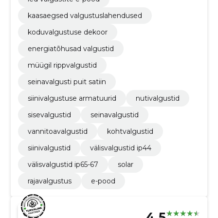
kaasaegsed valgustuslahendused
koduvalgustuse dekoor
energiatõhusad valgustid
müügil rippvalgustid
seinavalgusti puit satiin
siinivalgustuse armatuurid
nutivalgustid
sisevalgustid
seinavalgustid
vannitoavalgustid
kohtvalgustid
siinivalgustid
välisvalgustid ip44
välisvalgustid ip65-67
solar
rajavalgustus
e-pood
4.5