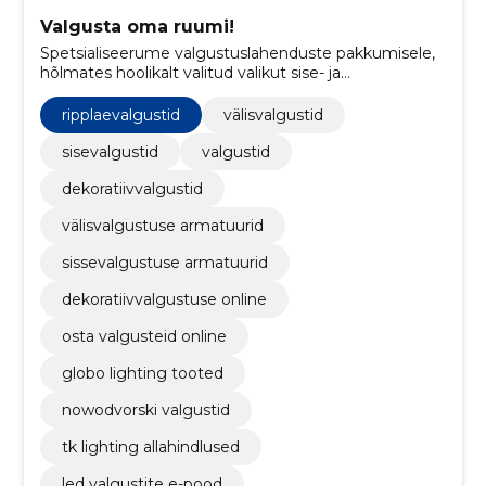
Valgusta oma ruumi!
Spetsialiseerume valgustuslahenduste pakkumisele,
hõlmates hoolikalt valitud valikut sise- ja
välisvalgusteid.
ripplaevalgustid
välisvalgustid
sisevalgustid
valgustid
dekoratiivvalgustid
välisvalgustuse armatuurid
sissevalgustuse armatuurid
dekoratiivvalgustuse online
osta valgusteid online
globo lighting tooted
nowodvorski valgustid
tk lighting allahindlused
led valgustite e-pood