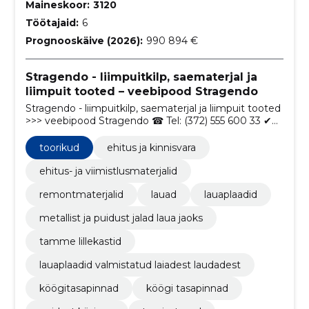
Maineskoor:
3120
Töötajaid:
6
Prognooskäive (2026):
990 894 €
Stragendo - liimpuitkilp, saematerjal ja
liimpuit tooted – veebipood Stragendo
Stragendo - liimpuitkilp, saematerjal ja liimpuit tooted
>>> veebipood Stragendo ☎ Tel: (372) 555 600 33 ✔
Ainult kvaliteetsed puittooted ✔ Tohutu sortiment ✔
Tarne
toorikud
ehitus ja kinnisvara
ehitus- ja viimistlusmaterjalid
remontmaterjalid
lauad
lauaplaadid
metallist ja puidust jalad laua jaoks
tamme lillekastid
lauaplaadid valmistatud laiadest laudadest
köögitasapinnad
köögi tasapinnad