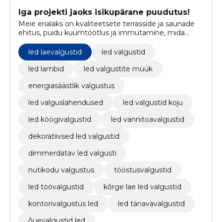
Iga projekti jaoks isikupärane puudutus!
Meie erialaks on kvaliteetsete terrasside ja saunade
ehitus, puidu kuumtöötlus ja immutamine, mida
täiendab mitmekesine valik LED-valgustustooteid.
led laevalgustid
led valgustid
led lambid
led valgustite müük
energiasäästlik valgustus
led valguslahendused
led valgustid koju
led köögivalgustid
led vannitoavalgustid
dekoratiivsed led valgustid
dimmerdatav led valgusti
nutikodu valgustus
tööstusvalgustid
led töövalgustid
kõrge lae led valgustid
kontorivalgustus led
led tänavavalgustid
õuevalgustid led