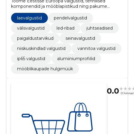
Toome Eestisse Euroopa valgustid, tehnilised
komponendid ja mööblapistikud ning pakume
soodsat hulgimüüki ja eratarvet. Vajadusel anname
projektinõu ja paigaldusabi.
laevalgustid
pendelvalgustid
välisvalgustid
led-ribad
juhtseadised
paigaldustarvikud
seinavalgustid
niiskuskindlad valgustid
vannitoa valgustid
ip65 valgustid
alumiiniumprofiilid
mööblikaupade hulgimüük
0.0
0 hinna