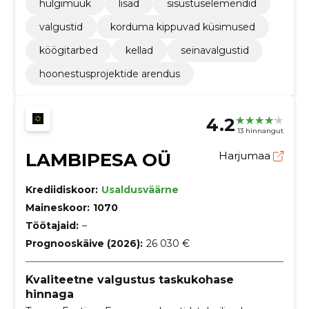
hulgimüük
lisad
sisustuselemendid
valgustid
korduma kippuvad küsimused
köögitarbed
kellad
seinavalgustid
hoonestusprojektide arendus
4.2
13 hinnangut
LAMBIPESA OÜ
Harjumaa
Krediidiskoor:
Usaldusväärne
Maineskoor:
1070
Töötajaid:
–
Prognooskäive (2026):
26 030 €
Kvaliteetne valgustus taskukohase
hinnaga