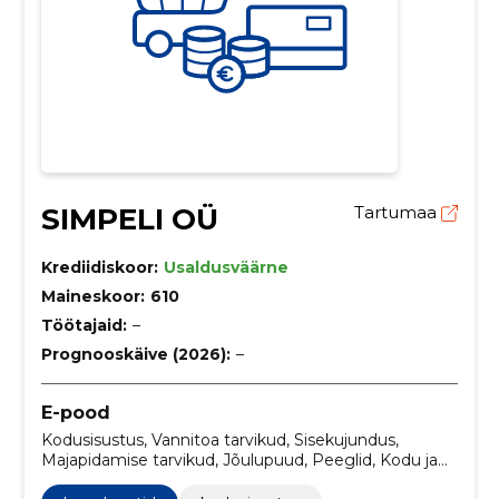
SIMPELI OÜ
Tartumaa
Krediidiskoor:
Usaldusväärne
Maineskoor:
610
Töötajaid:
–
Prognooskäive (2026):
–
E-pood
Kodusisustus, Vannitoa tarvikud, Sisekujundus,
Majapidamise tarvikud, Jõulupuud, Peeglid, Kodu ja
aed, Kunsttaimed, Prügi sorteerimine, Valgustid