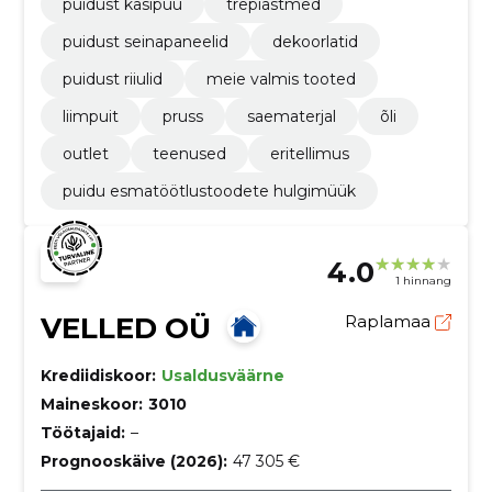
puidust käsipuu
trepiastmed
puidust seinapaneelid
dekoorlatid
puidust riiulid
meie valmis tooted
liimpuit
pruss
saematerjal
õli
outlet
teenused
eritellimus
puidu esmatöötlustoodete hulgimüük
4.0
1 hinnang
VELLED OÜ
Raplamaa
Krediidiskoor:
Usaldusväärne
Maineskoor:
3010
Töötajaid:
–
Prognooskäive (2026):
47 305 €