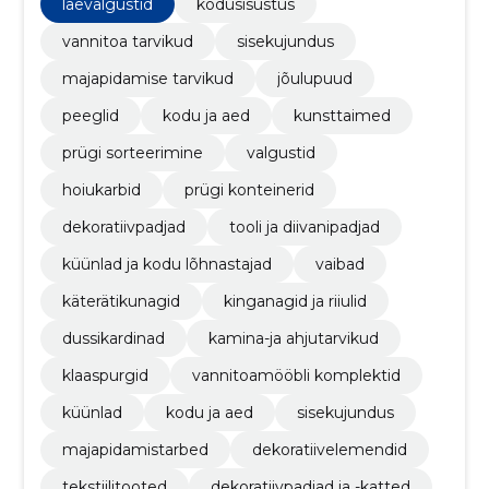
laevalgustid
kodusisustus
vannitoa tarvikud
sisekujundus
majapidamise tarvikud
jõulupuud
peeglid
kodu ja aed
kunsttaimed
prügi sorteerimine
valgustid
hoiukarbid
prügi konteinerid
dekoratiivpadjad
tooli ja diivanipadjad
küünlad ja kodu lõhnastajad
vaibad
käterätikunagid
kinganagid ja riiulid
dussikardinad
kamina-ja ahjutarvikud
klaaspurgid
vannitoamööbli komplektid
küünlad
kodu ja aed
sisekujundus
majapidamistarbed
dekoratiivelemendid
tekstiilitooted
dekoratiivpadjad ja -katted