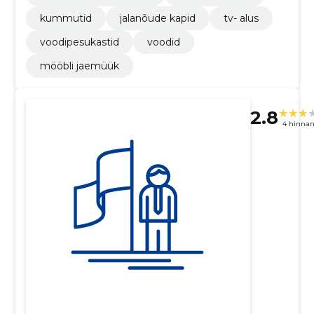
kummutid
jalanõude kapid
tv- alus
voodipesukastid
voodid
mööbli jaemüük
2.8
4 hinna