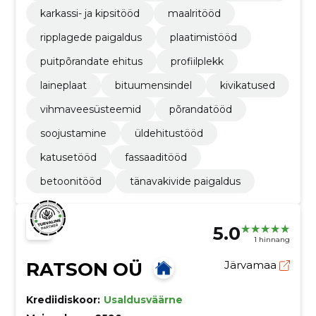
solatsioon
karkassi- ja kipsitööd
maalritööd
ripplagede paigaldus
plaatimistööd
puitpõrandate ehitus
profiilplekk
laineplaat
bituumensindel
kivikatused
vihmaveesüsteemid
põrandatööd
soojustamine
üldehitustööd
katusetööd
fassaaditööd
betoonitööd
tänavakivide paigaldus
5.0
1 hinnang
RATSON OÜ
Järvamaa
Krediidiskoor:
Usaldusväärne