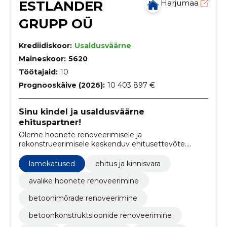
ESTLANDER
Harjumaa
GRUPP OÜ
Krediidiskoor:
Usaldusväärne
Maineskoor:
5620
Töötajaid:
10
Prognooskäive (2026):
10 403 897 €
Sinu kindel ja usaldusväärne
ehituspartner!
Oleme hoonete renoveerimisele ja
rekonstrueerimisele keskenduv ehitusettevõte.
Oleme renoveerinud või rekonstrueerinud üle 200
hoone.
lamekatused
ehitus ja kinnisvara
avalike hoonete renoveerimine
betoonimõrade renoveerimine
betoonkonstruktsioonide renoveerimine