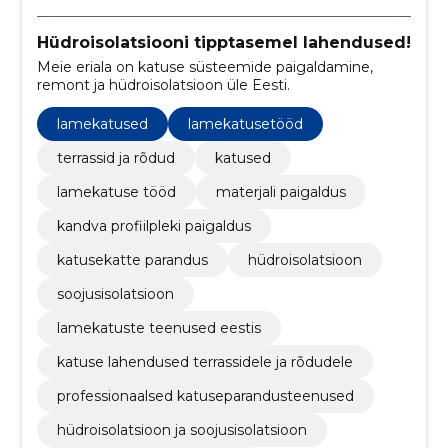
Hüdroisolatsiooni tipptasemel lahendused!
Meie eriala on katuse süsteemide paigaldamine,
remont ja hüdroisolatsioon üle Eesti.
lamekatused
lamekatusetööd
terrassid ja rõdud
katused
lamekatuse tööd
materjali paigaldus
kandva profiilpleki paigaldus
katusekatte parandus
hüdroisolatsioon
soojusisolatsioon
lamekatuste teenused eestis
katuse lahendused terrassidele ja rõdudele
professionaalsed katuseparandusteenused
hüdroisolatsioon ja soojusisolatsioon