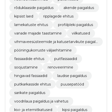
rõduklaaside paigaldus
akende paigaldus
kipsist laed
ripplagede ehitus
lamekatuste ehitus
profiilpleki paigaldus
vanade majade taastamine
viilkatused
vihmaveesüsteemide ja katusetarvikute paigald
us
pööningukorruste väljaehitamine
fassaadide ehitus
puitfassaadid
soojustamine
renoveerimine
hingavad fassaadid
laudise paigaldus
puitkarkasside ehitus
puusepatööd
sarikate paigaldus
voodrilaua paigaldus ja vahetus
kivi- ja eterniitkatused
kipsi paigaldus