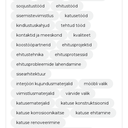
soojustustööd
ehitustööd
sisemisteviimistlus
katusetööd
kindlustuskahjud
tehtud tööd
kontaktid ja meeskond
kvaliteet
koostööpartnerid
ehitusprojektid
ehitustehnika
ehitusprotsessid
ehitusprobleemide lahendamine
sisearhitektuur
interjööri kujundusmaterjalid
mööbli valik
viimistlusmaterjalid
värvide valik
katusematerjalid
katuse konstruktsioonid
katuse korrosioonikaitse
katuse ehitamine
katuse renoveerimine