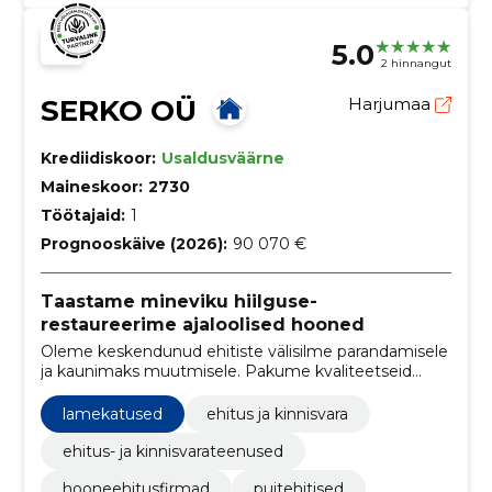
5.0
2 hinnangut
SERKO OÜ
Harjumaa
Krediidiskoor:
Usaldusväärne
Maineskoor:
2730
Töötajaid:
1
Prognooskäive (2026):
90 070 €
Taastame mineviku hiilguse-
restaureerime ajaloolised hooned
Oleme keskendunud ehitiste välisilme parandamisele
ja kaunimaks muutmisele. Pakume kvaliteetseid
ehitusteenuseid, et tagada hoone esteetiline ja
funktsionaalne taastamine ning klientide rahulolu.
lamekatused
ehitus ja kinnisvara
ehitus- ja kinnisvarateenused
hooneehitusfirmad
puitehitised