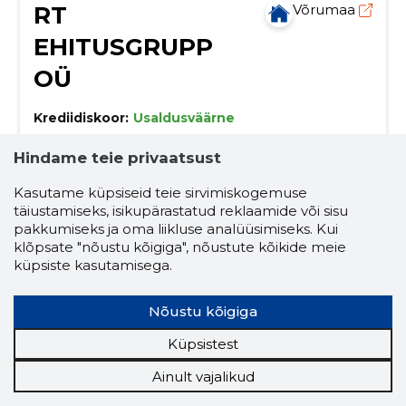
RT
Võrumaa
EHITUSGRUPP
OÜ
Krediidiskoor:
Usaldusväärne
Maineskoor:
2480
Hindame teie privaatsust
Töötajaid:
1
Prognooskäive (2026):
84 050 €
Kasutame küpsiseid teie sirvimiskogemuse
täiustamiseks, isikupärastatud reklaamide või sisu
pakkumiseks ja oma liikluse analüüsimiseks. Kui
Usalda ehitus meie kätte!
klõpsate "nõustu kõigiga", nõustute kõikide meie
Oleme ehitusettevõte, kellel on peaaegu 6-aastane
küpsiste kasutamisega.
kogemus nii elamute kui mitteeluhoonete
ehitamisel. Meie meeskond pakub mitmekülgseid
ehitusteenuseid, alates vundamenditöödest kuni
lamekatused
ehitus
põrandatööd
Nõustu kõigiga
siseviimistluseni.
fassaaditööd
remont
Küpsistest
vundamendi ja betoonitööd
ehitustööd
Ainult vajalikud
siseviimistlus
katusetööd