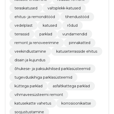
teraskatused
valtsplekk-katused
ehitus- ja remonditööd
tihendustööd
vedelplast
katused
rõdud
terrassid
parklad
vundamendid
remont ja renoveerimine
pinnakatted
veekindlustamine
katuseterrasside ehitus
disain ja kujundus
õhukese- ja paksukihilised parklasüsteemid
tugevduskihiga parklasüsteemid
küttega parklad
asfaltkattega parklad
vihmaveesüsteemi remont
katusekatte vahetus
korrosioonikaitse
soojustustamine