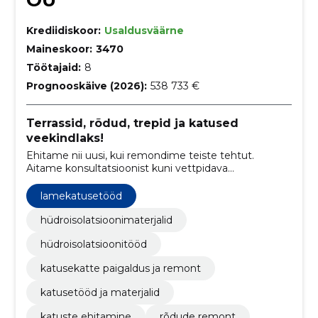
OÜ
Krediidiskoor:
Usaldusväärne
Maineskoor:
3470
Töötajaid:
8
Prognooskäive (2026):
538 733 €
Terrassid, rõdud, trepid ja katused
veekindlaks!
Ehitame nii uusi, kui remondime teiste tehtut.
Aitame konsultatsioonist kuni vettpidava
lõpplahenduseni. Kirega juba rohkem kui 20 aastat.
lamekatusetööd
hüdroisolatsioonimaterjalid
hüdroisolatsioonitööd
katusekatte paigaldus ja remont
katusetööd ja materjalid
katuste ehitamine
rõdude remont