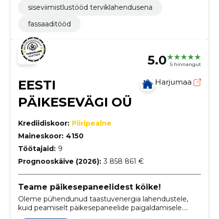
siseviimistlustööd terviklahendusena
fassaaditööd
5.0
5 hinnangut
EESTI
Harjumaa
PÄIKESEVÄGI OÜ
Krediidiskoor:
Piiripealne
Maineskoor:
4150
Töötajaid:
9
Prognooskäive (2026):
3 858 861 €
Teame päikesepaneelidest kõike!
Oleme pühendunud taastuvenergia lahendustele,
kuid peamiselt päikesepaneelide paigaldamisele.
Meie müügi- ja paigaldusmeeskond koosneb