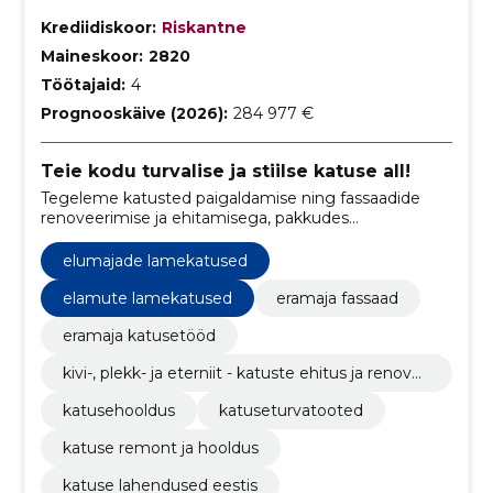
Krediidiskoor:
Riskantne
Maineskoor:
2820
Töötajaid:
4
Prognooskäive (2026):
284 977 €
Teie kodu turvalise ja stiilse katuse all!
Tegeleme katusted paigaldamise ning fassaadide
renoveerimise ja ehitamisega, pakkudes
kõrgekvaliteedilist meisterlikkust ja pühendumust
klientide ootuste ületamiseks.
elumajade lamekatused
elamute lamekatused
eramaja fassaad
eramaja katusetööd
kivi-, plekk- ja eterniit - katuste ehitus ja renove
erimine
katusehooldus
katuseturvatooted
katuse remont ja hooldus
katuse lahendused eestis