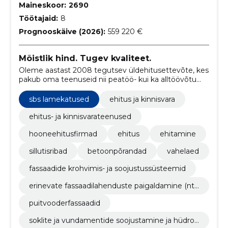
Maineskoor:
2690
Töötajaid:
8
Prognooskäive (2026):
559 220 €
Mõistlik hind. Tugev kvaliteet.
Oleme aastast 2008 tegutsev üldehitusettevõte, kes
pakub oma teenuseid nii peatöö- kui ka alltöövõtu
korras.
sbs lamekatused
ehitus ja kinnisvara
ehitus- ja kinnisvarateenused
hooneehitusfirmad
ehitus
ehitamine
sillutisribad
betoonpõrandad
vahelaed
fassaadide krohvimis- ja soojustussüsteemid
erinevate fassaadilahenduste paigaldamine (nt.
kivex, amrock, marmoroc, profiilplekk, sandwich
puitvooderfassaadid
jne.)
soklite ja vundamentide soojustamine ja hüdroi