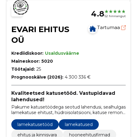
4.8
52 hinnangut
EVARI EHITUS
Tartumaa
OÜ
Krediidiskoor:
Usaldusväärne
Maineskoor:
5020
Töötajaid:
25
Prognooskäive (2026):
4 300 336 €
Kvaliteetsed katusetööd. Vastupidavad
lahendused!
Pakume katusetöödega seotud lahendusi, sealhulgas
lamekatuse ehitust, hüdroisolatsiooni, katuse remonti
ja hooldust ning katusekatte vahetust.
lamekatusetööd
lamekatused
ehitus ja kinnisvara
hooneehitusfirmad