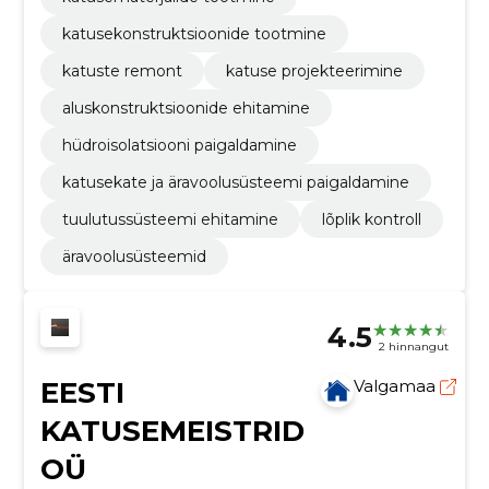
katusekonstruktsioonide tootmine
katuste remont
katuse projekteerimine
aluskonstruktsioonide ehitamine
hüdroisolatsiooni paigaldamine
katusekate ja äravoolusüsteemi paigaldamine
tuulutussüsteemi ehitamine
lõplik kontroll
äravoolusüsteemid
4.5
2 hinnangut
EESTI
Valgamaa
KATUSEMEISTRID
OÜ