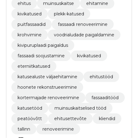
ehitus
muinsuskaitse
ehitamine
kivikatused
plekk-katused
puitfassaadid
fassaadi renoveerimine
krohvimine
voodrialudade paigaldamine
kivipuruplaadi paigaldus
fassaadi soojustamine
kivikatused
eterniitkatused
katusealuste väljaehitamine
ehitustööd
hoonete rekonstrueerimine
kortermajade renoveerimine
fassaaditööd
katusetööd
muinsuskaitselised tööd​
peatöövõtt
ehitusettevõte
kliendid
tallinn
renoveerimine