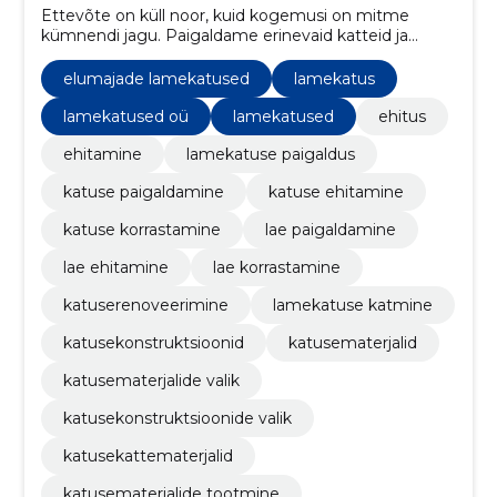
Ettevõte on küll noor, kuid kogemusi on mitme
kümnendi jagu. Paigaldame erinevaid katteid ja
soojustuslahendusi. Lisaks tegeleme ka vihmavee
äravoolu süsteemidega.
elumajade lamekatused
lamekatus
lamekatused oü
lamekatused
ehitus
ehitamine
lamekatuse paigaldus
katuse paigaldamine
katuse ehitamine
katuse korrastamine
lae paigaldamine
lae ehitamine
lae korrastamine
katuserenoveerimine
lamekatuse katmine
katusekonstruktsioonid
katusematerjalid
katusematerjalide valik
katusekonstruktsioonide valik
katusekattematerjalid
katusematerjalide tootmine