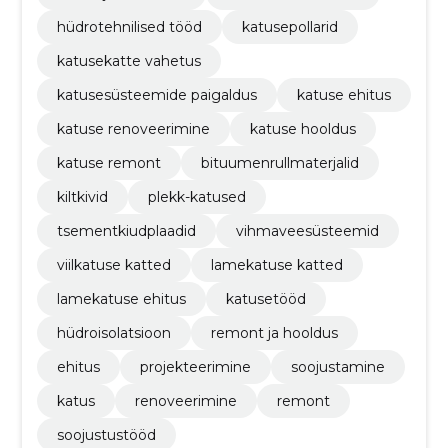
hüdrotehnilised tööd
katusepollarid
katusekatte vahetus
katusesüsteemide paigaldus
katuse ehitus
katuse renoveerimine
katuse hooldus
katuse remont
bituumenrullmaterjalid
kiltkivid
plekk-katused
tsementkiudplaadid
vihmaveesüsteemid
viilkatuse katted
lamekatuse katted
lamekatuse ehitus
katusetööd
hüdroisolatsioon
remont ja hooldus
ehitus
projekteerimine
soojustamine
katus
renoveerimine
remont
soojustustööd