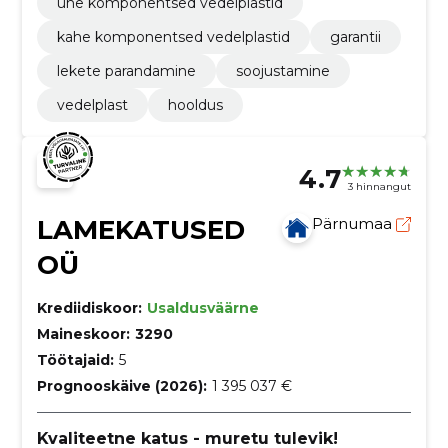
ühe komponentsed vedelplastid
kahe komponentsed vedelplastid
garantii
lekete parandamine
soojustamine
vedelplast
hooldus
4.7
3 hinnangut
LAMEKATUSED
Pärnumaa
OÜ
Krediidiskoor:
Usaldusväärne
Maineskoor:
3290
Töötajaid:
5
Prognooskäive (2026):
1 395 037 €
Kvaliteetne katus - muretu tulevik!