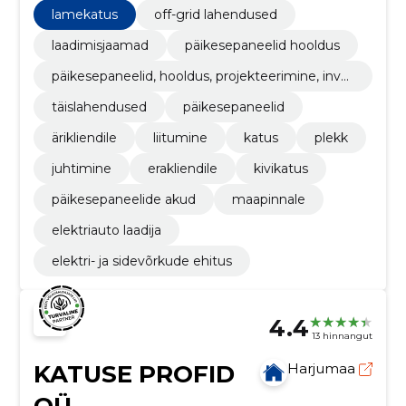
kogenud spetsialistidest, kes on olnud tegevad
lamekatus
off-grid lahendused
päikeseenergeetika alal üle 10 aasta
laadimisjaamad
päikesepaneelid hooldus
päikesepaneelid, hooldus, projekteerimine, inver
terid
täislahendused
päikesepaneelid
ärikliendile
liitumine
katus
plekk
juhtimine
erakliendile
kivikatus
päikesepaneelide akud
maapinnale
elektriauto laadija
elektri- ja sidevõrkude ehitus
4.4
13 hinnangut
KATUSE PROFID
Harjumaa