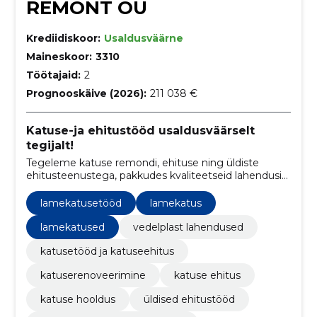
REMONT OÜ
Krediidiskoor:
Usaldusväärne
Maineskoor:
3310
Töötajaid:
2
Prognooskäive (2026):
211 038 €
Katuse-ja ehitustööd usaldusväärselt
tegijalt!
Tegeleme katuse remondi, ehituse ning üldiste
ehitusteenustega, pakkudes kvaliteetseid lahendusi
ja turvalisust koduomanikele.
lamekatusetööd
lamekatus
lamekatused
vedelplast lahendused
katusetööd ja katuseehitus
katuserenoveerimine
katuse ehitus
katuse hooldus
üldised ehitustööd