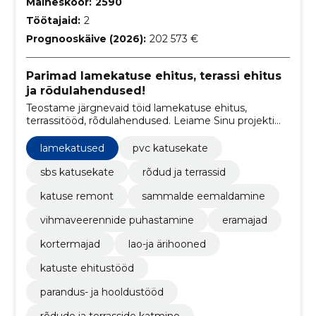
Maineskoor:
2590
Töötajaid:
2
Prognooskäive (2026):
202 573 €
Parimad lamekatuse ehitus, terassi ehitus
ja rõdulahendused!
Teostame järgnevaid töid lamekatuse ehitus,
terrassitööd, rõdulahendused. Leiame Sinu projekti
jaoks parima lahenduse.
lamekatused
pvc katusekate
sbs katusekate
rõdud ja terrassid
katuse remont
sammalde eemaldamine
vihmaveerennide puhastamine
eramajad
kortermajad
lao-ja ärihooned
katuste ehitustööd
parandus- ja hooldustööd