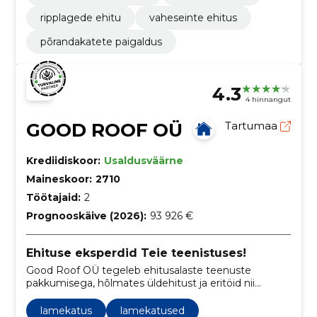
ripplagede ehitu
vaheseinte ehitus
põrandakatete paigaldus
4.3
4 hinnangut
GOOD ROOF OÜ
Tartumaa
Krediidiskoor:
Usaldusväärne
Maineskoor:
2710
Töötajaid:
2
Prognooskäive (2026):
93 926 €
Ehituse eksperdid Teie teenistuses!
Good Roof OÜ tegeleb ehitusalaste teenuste
pakkumisega, hõlmates üldehitust ja eritöid nii
peatöövõtu kui ka alltöövõtu korras ettevõtetele,
korteriühistutele ja eraisikutele.
lamekatus
lamekatused