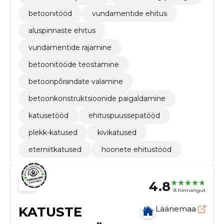
betoonitööd
vundamentide ehitus
aluspinnaste ehitus
vundamentide rajamine
betoonitööde teostamine
betoonpõrandate valamine
betoonkonstruktsioonide paigaldamine
katusetööd
ehituspuussepatööd
plekk-katused
kivikatused
eterniitkatused
hoonete ehitustööd
4.8
8 hinnangut
KATUSTE
Läänemaa