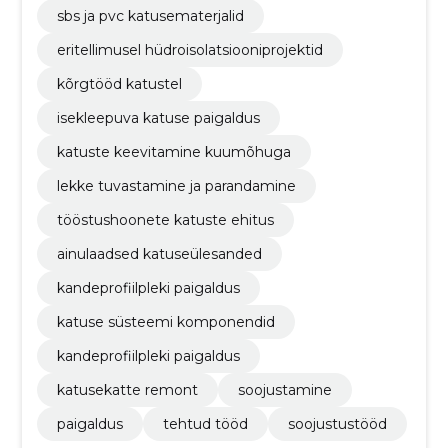
sbs ja pvc katusematerjalid
eritellimusel hüdroisolatsiooniprojektid
kõrgtööd katustel
isekleepuva katuse paigaldus
katuste keevitamine kuumõhuga
lekke tuvastamine ja parandamine
tööstushoonete katuste ehitus
ainulaadsed katuseülesanded
kandeprofiilpleki paigaldus
katuse süsteemi komponendid
kandeprofiilpleki paigaldus
katusekatte remont
soojustamine
paigaldus
tehtud tööd
soojustustööd