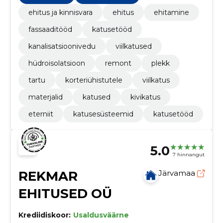
ehitus ja kinnisvara
ehitus
ehitamine
fassaaditööd
katusetööd
kanalisatsioonivedu
viilkatused
hüdroisolatsioon
remont
plekk
tartu
korteriühistutele
viilkatus
materjalid
katused
kivikatus
eterniit
katusesüsteemid
katusetööd
5.0
7 hinnangut
REKMAR
Järvamaa
EHITUSED OÜ
Krediidiskoor:
Usaldusväärne