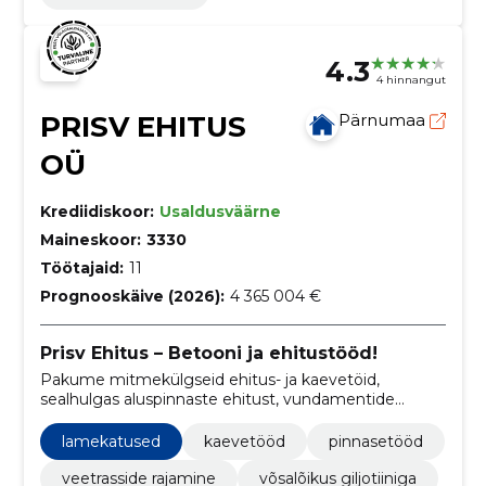
4.3
4 hinnangut
PRISV EHITUS
Pärnumaa
OÜ
Krediidiskoor:
Usaldusväärne
Maineskoor:
3330
Töötajaid:
11
Prognooskäive (2026):
4 365 004 €
Prisv Ehitus – Betooni ja ehitustööd!
Pakume mitmekülgseid ehitus- ja kaevetöid,
sealhulgas aluspinnaste ehitust, vundamentide
rajamist ning betoonitööde teostamist.
lamekatused
kaevetööd
pinnasetööd
veetrasside rajamine
võsalõikus giljotiiniga