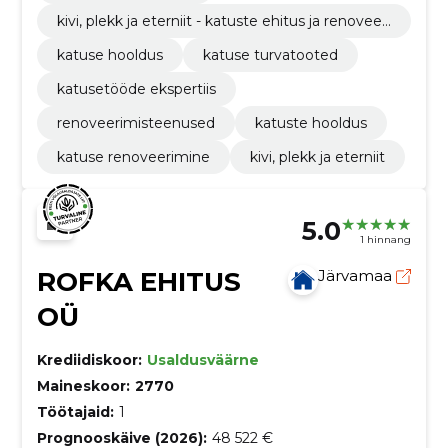
kivi, plekk ja eterniit - katuste ehitus ja renoveeri
mine
katuse hooldus
katuse turvatooted
katusetööde ekspertiis
renoveerimisteenused
katuste hooldus
katuse renoveerimine
kivi, plekk ja eterniit
5.0
1 hinnang
ROFKA EHITUS
Järvamaa
OÜ
Krediidiskoor:
Usaldusväärne
Maineskoor:
2770
Töötajaid:
1
Prognooskäive (2026):
48 522 €