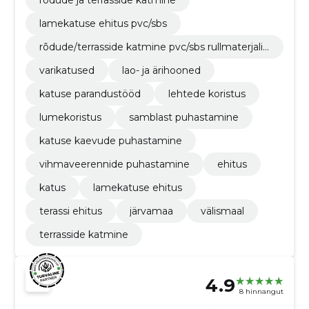
rõdude ja terrasside katmine
lamekatuse ehitus pvc/sbs
rõdude/terrasside katmine pvc/sbs rullmaterjalig
a
varikatused
lao- ja ärihooned
katuse parandustööd
lehtede koristus
lumekoristus
samblast puhastamine
katuse kaevude puhastamine
vihmaveerennide puhastamine
ehitus
katus
lamekatuse ehitus
terassi ehitus
järvamaa
välismaal
terrasside katmine
4.9
8 hinnangut