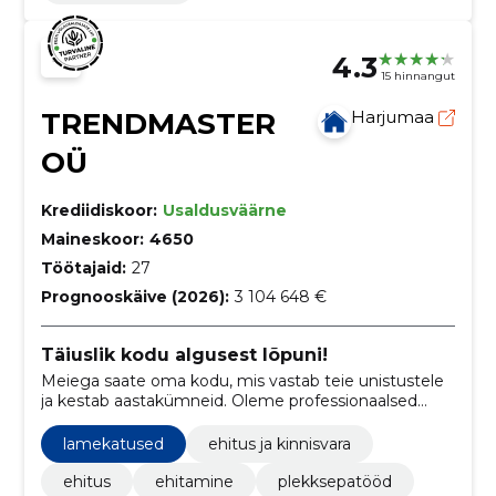
4.3
15 hinnangut
TRENDMASTER
Harjumaa
OÜ
Krediidiskoor:
Usaldusväärne
Maineskoor:
4650
Töötajaid:
27
Prognooskäive (2026):
3 104 648 €
Täiuslik kodu algusest lõpuni!
Meiega saate oma kodu, mis vastab teie unistustele
ja kestab aastakümneid. Oleme professionaalsed
ehitajad, katusepaigaldajad ja siseviimistlusega
spetsialistid, kes saavad hakkama ka kõige
lamekatused
ehitus ja kinnisvara
keerukamate projektidega.
ehitus
ehitamine
plekksepatööd