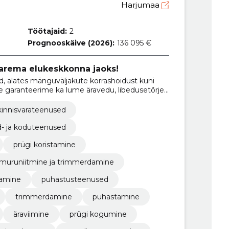
Harjumaa
Töötajaid:
2
Prognooskäive (2026):
136 095 €
arema elukeskkonna jaoks!
, alates mänguväljakute korrashoidust kuni
e garanteerime ka lume äravedu, libedusetõrje,
stega kvaliteedi ja usaldusväärsuse.
 kinnisvarateenused
d- ja koduteenused
prügi koristamine
muruniitmine ja trimmerdamine
amine
puhastusteenused
trimmerdamine
puhastamine
äraviimine
prügi kogumine