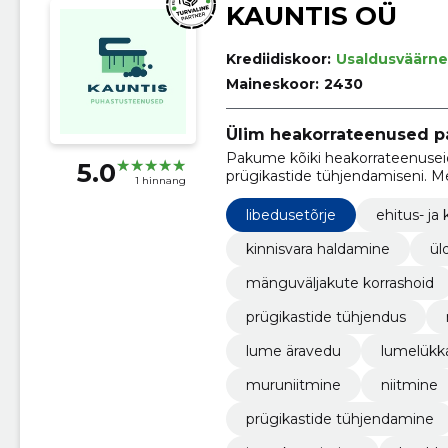
KAUNTIS OÜ
Krediidiskoor:
Usaldusväärne
Maineskoor:
2430
Ülim heakorrateenused p
Pakume kõiki heakorrateenuseid
5.0
prügikastide tühjendamiseni. M
1 hinnang
lumelükkamise ja puhastusteenu
libedusetõrje
ehitus- ja
kinnisvara haldamine
ül
mänguväljakute korrashoid
prügikastide tühjendus
lume äravedu
lumelükk
muruniitmine
niitmine
prügikastide tühjendamine