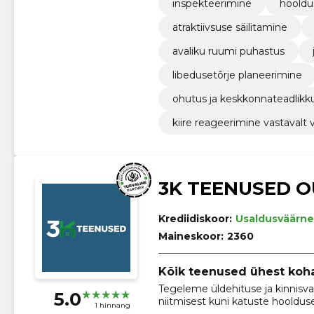
inspekteerimine
hooldu
atraktiivsuse säilitamine
avaliku ruumi puhastus
libedusetõrje planeerimine
ohutus ja keskkonnateadlikk
kiire reageerimine vastavalt 
3K TEENUSED O
Krediidiskoor:
Usaldusväärne
Maineskoor:
2360
Kõik teenused ühest koha
Tegeleme üldehituse ja kinnisv
5.0
niitmisest kuni katuste hoolduse
1 hinnang