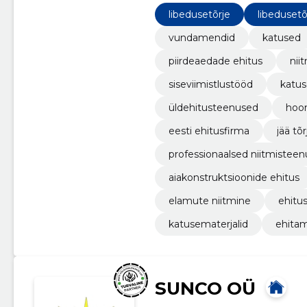
libedusetõrje
libedusetõ
vundamendid
katused
piirdeaedade ehitus
nii
siseviimistlustööd
katus
üldehitusteenused
hoo
eesti ehitusfirma
jää tõ
professionaalsed niitmistee
aiakonstruktsioonide ehitus
elamute niitmine
ehitu
katusematerjalid
ehita
SUNCO OÜ