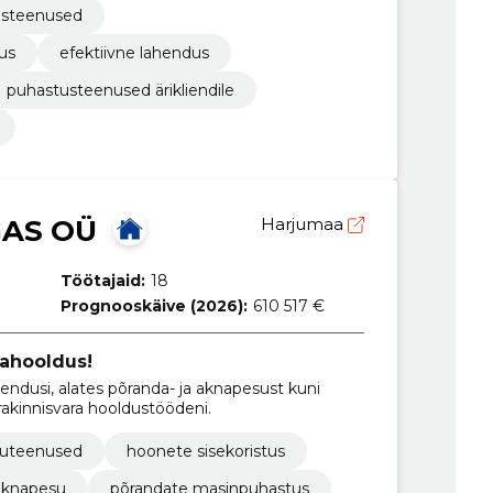
tusteenused
us
efektiivne lahendus
puhastusteenused ärikliendile
AS OÜ
Harjumaa
Töötajaid:
18
Prognooskäive (2026):
610 517 €
rahooldus!
ndusi, alates põranda- ja aknapesust kuni
akinnisvara hooldustöödeni.
oduteenused
hoonete sisekoristus
aknapesu
põrandate masinpuhastus