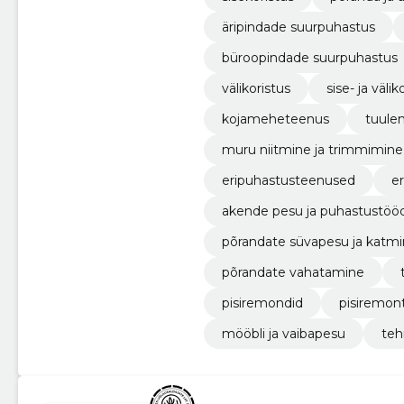
äripindade suurpuhastus
büroopindade suurpuhastus
välikoristus
sise- ja välik
kojameheteenus
tuule
muru niitmine ja trimmimine
eripuhastusteenused
e
akende pesu ja puhastustöö
põrandate süvapesu ja katmi
põrandate vahatamine
pisiremondid
pisiremon
mööbli ja vaibapesu
teh