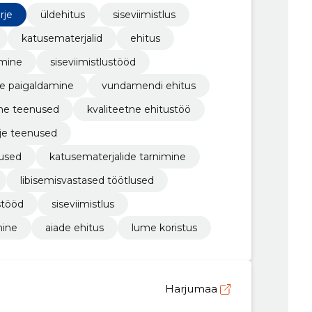
rje
üldehitus
siseviimistlus
katusematerjalid
ehitus
tmine
siseviimistlustööd
e paigaldamine
vundamendi ehitus
ne teenused
kvaliteetne ehitustöö
rje teenused
nused
katusematerjalide tarnimine
libisemisvastased töötlused
stööd
siseviimistlus
mine
aiade ehitus
lume koristus
Harjumaa