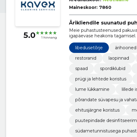
Maineskoor:
7860
Ärikliendile suunatud p
Meie puhastusteenused pakuvad 
5.0
igapäevase heakorra tagamisel.
1 hinnang
libedusetõrje
ärihooned
restoranid
laopinnad
spaad
spordiklubid
prügi ja lehtede koristus
lume lükkamine
lillede
põrandate süvapesu ja vaha
ehitusjärgne koristus
mö
puutepindade desinfitseerim
südametunnistusega puhas