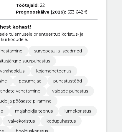
Töötajaid:
22
Prognooskäive (2026):
633 642 €
hest kohast!
ale tulemusele orienteeritud koristus- ja
 kui kodudele.
uhastamine
survepesu ja -seadmed
itusjärgne suurpuhastus
svarahooldus
kojameheteenus
mine
pesumajad
puhastustööd
randate vahatamine
vaipade puhastus
ude ja põõsaste piiramine
ne
majahoidja teenus
lumekoristus
valvekoristus
kodupuhastus
ne
hoolduskoristus