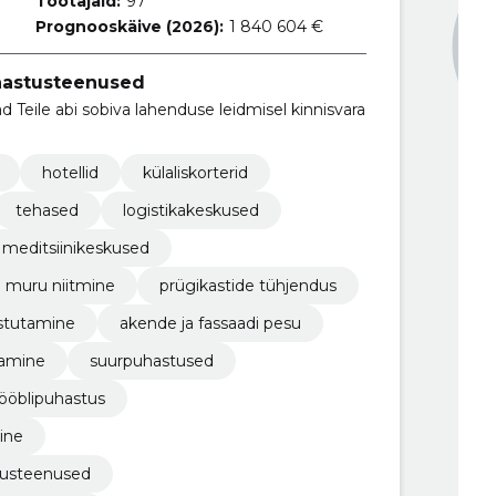
Töötajaid:
97
Prognooskäive (2026):
1 840 604 €
uhastusteenused
Teile abi sobiva lahenduse leidmisel kinnisvara
hotellid
külaliskorterid
tehased
logistikakeskused
meditsiinikeskused
muru niitmine
prügikastide tühjendus
 istutamine
akende ja fassaadi pesu
tamine
suurpuhastused
öblipuhastus
ine
tusteenused