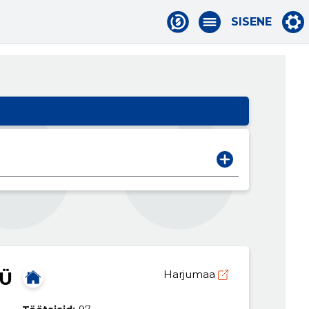
SISENE
OÜ
Harjumaa