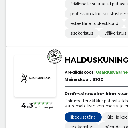
ärikliendile suunatud puhas
professionaalne koristusteen
esteetiline töökeskkond
sisekoristus
välikoristus
HALDUSKUNING
Krediidiskoor:
Usaldusväärne
Maineskoor:
3920
Professionaalne kinnisva
Pakume terviklikke puhastuslahe
4.3
suuremahuliste kommerts- ja er
4 hinnangut
libedusetõrje
üld- ja k
sisekoristus
põranda ja 