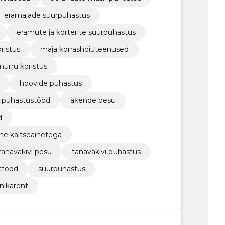
eramajade suurpuhastus
​eramute ja korterite suurpuhastus
oristus
maja korrashoiuteenused
murru koristus
hoovide puhastus
ripuhastustööd
akende pesu
d
ne kaitseainetega
tänavakivi pesu
tänavakivi puhastus
ttööd
suurpuhastus
nikarent