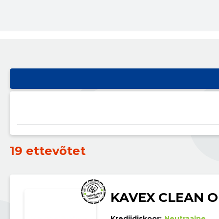
19 ettevõtet
KAVEX CLEAN 
Krediidiskoor:
Neutraalne