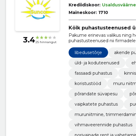
Krediidiskoor:
Usaldusväärne
Maineskoor:
1710
Kõik puhastusteenused ü
Pakume erinevas valikus ning he
3.4
puhastusteenused nii firmadele
25 hinnangut
libedusetõrje
akende p
üld- ja koduteenused
eh
fassaadi puhastus
kinni
koristustööd
muru niit
põrandate süvapesu
põ
vaipkatete puhastus
pu
muruniitmine, trimmerdami
vihmaveerennide puhastus
porivaipade rent ja vahetami