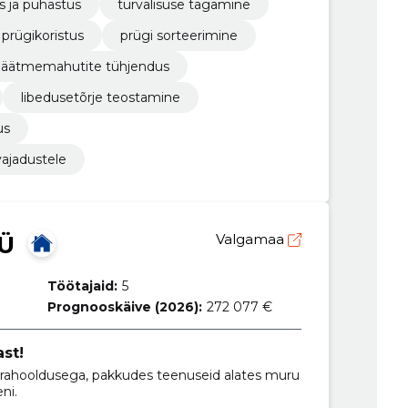
s ja puhastus
turvalisuse tagamine
prügikoristus
prügi sorteerimine
jäätmemahutite tühjendus
libedusetõrje teostamine
us
vajadustele
Ü
Valgamaa
Töötajaid:
5
Prognooskäive (2026):
272 077 €
st!
arahooldusega, pakkudes teenuseid alates muru
ni.