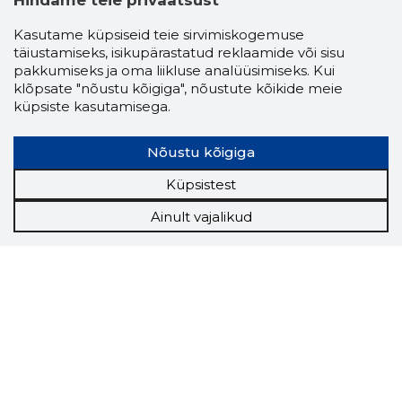
Hindame teie privaatsust
Kasutame küpsiseid teie sirvimiskogemuse
täiustamiseks, isikupärastatud reklaamide või sisu
pakkumiseks ja oma liikluse analüüsimiseks. Kui
klõpsate "nõustu kõigiga", nõustute kõikide meie
küpsiste kasutamisega.
Nõustu kõigiga
Küpsistest
Ainult vajalikud
Storybook
Chrome laiendus