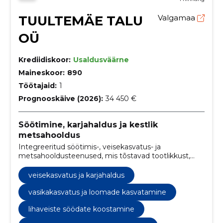
TUULTEMÄE TALU
Valgamaa
OÜ
Krediidiskoor:
Usaldusväärne
Maineskoor:
890
Töötajaid:
1
Prognooskäive (2026):
34 450 €
Söötimine, karjahaldus ja kestlik
metsahooldus
Integreeritud söötimis-, veisekasvatus- ja
metsahooldusteenused, mis tõstavad tootlikkust,
kaitsevad loomade tervist ja toetavad metsade
taastamist.
veisekasvatus ja karjahaldus
vasikakasvatus ja loomade kasvatamine
lihaveiste söödate koostamine