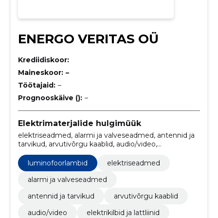
ENERGO VERITAS OÜ
Krediidiskoor:
Maineskoor:
–
Töötajaid:
–
Prognooskäive ():
–
Elektrimaterjalide hulgimüük
elektriseadmed, alarmi ja valveseadmed, antennid ja
tarvikud, arvutivõrgu kaablid, audio/video,
Elektriarvestid, elektrikilbid ja lattliinid,
Elektrimootorid, kütteseadmed ja küttekaablid, LED
luminofoorlambid
elektriseadmed
Lambid
alarmi ja valveseadmed
antennid ja tarvikud
arvutivõrgu kaablid
audio/video
elektrikilbid ja lattliinid