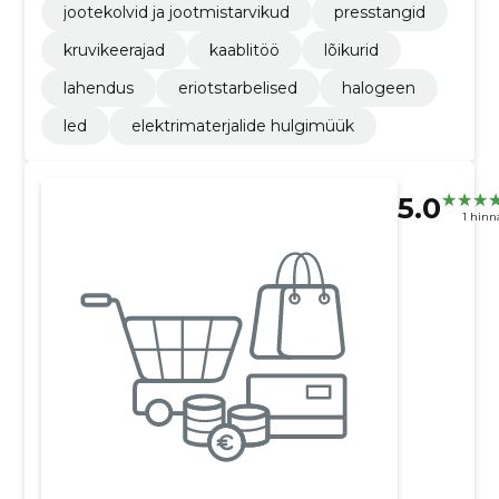
jootekolvid ja jootmistarvikud
presstangid
kruvikeerajad
kaablitöö
lõikurid
lahendus
eriotstarbelised
halogeen
led
elektrimaterjalide hulgimüük
5.0
1 hin