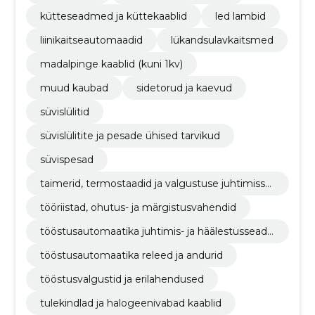
kütteseadmed ja küttekaablid
led lambid
liinikaitseautomaadid
lükandsulavkaitsmed
madalpinge kaablid (kuni 1kv)
muud kaubad
sidetorud ja kaevud
süvislülitid
süvislülitite ja pesade ühised tarvikud
süvispesad
taimerid, termostaadid ja valgustuse juhtimisse
admed
tööriistad, ohutus- ja märgistusvahendid
tööstusautomaatika juhtimis- ja häälestussead
med
tööstusautomaatika releed ja andurid
tööstusvalgustid ja erilahendused
tulekindlad ja halogeenivabad kaablid