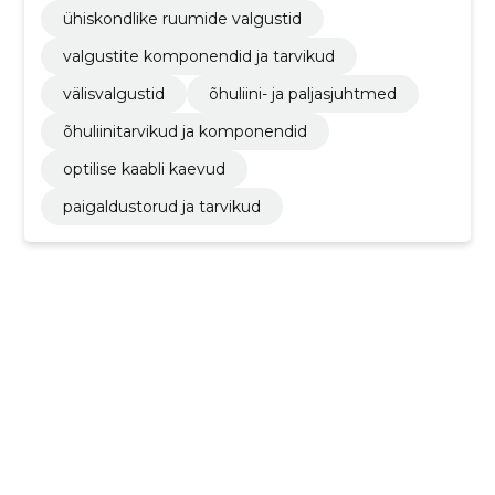
ühiskondlike ruumide valgustid
valgustite komponendid ja tarvikud
välisvalgustid
õhuliini- ja paljasjuhtmed
õhuliinitarvikud ja komponendid
optilise kaabli kaevud
paigaldustorud ja tarvikud