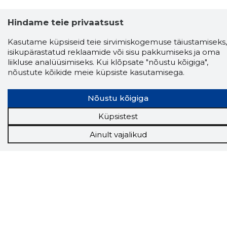
Hindame teie privaatsust
Kasutame küpsiseid teie sirvimiskogemuse täiustamiseks,
isikupärastatud reklaamide või sisu pakkumiseks ja oma
liikluse analüüsimiseks. Kui klõpsate "nõustu kõigiga",
nõustute kõikide meie küpsiste kasutamisega.
Nõustu kõigiga
Küpsistest
Storybook
Ainult vajalikud
Chrome laiendus
Storybooki laiendus ütleb Sulle, mis firma
veebilehel Sa parajasti viibid ja kui usaldusväärne
see firma täna on.
LAADI LAIENDUS ALLA