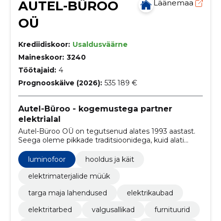
AUTEL-BÜROO
Läänemaa
OÜ
Krediidiskoor:
Usaldusväärne
Maineskoor:
3240
Töötajaid:
4
Prognooskäive (2026):
535 189 €
Autel-Büroo - kogemustega partner
elektrialal
Autel-Büroo OÜ on tegutsenud alates 1993 aastast.
Seega oleme pikkade traditsioonidega, kuid alati
tehnika arenguga kaasas käiv tugev- ja nõrkvoolutöid
tegev inseneribüroo.
luminofoor
hooldus ja käit
elektrimaterjalide müük
targa maja lahendused
elektrikaubad
elektritarbed
valgusallikad
furnituurid