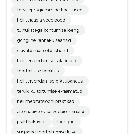
terviseprogrammide koolitused
heli teraapia veebipood
tulnukatega kohtumise loeng
gongi helirännaku seansid
elavate maitsete juhend
heli tervendamise saladused
toortoitluse koolitus
heli tervendamise e-kaubandus
tervikliku toitumise e-raamatud
heli meditatsiooni praktikad
alternatiivtervise veebiseminarid
praktikakavad
loengud
sügisene toortoitumise kava