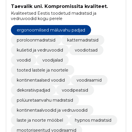
Taevalik uni. Kompromissita kvaliteet.
Kvaliteetsed Eestis toodetud madratsid ja
vedruvoodid kogu perele
ergonoomilised mäluvahu padjad
poroloonmadratsid
kattemadratsid
kušetid ja vedruvoodid
voodiotsad
voodid
voodijalad
tooted lastele ja noortele
kontinentaalsed voodid
voodiraamid
dekoratiivpadjad
voodipeatsid
polüuretaanvahu madratsid
kontinentaalvoodid ja vedruvoodid
laste ja noorte mööbel
hypnos madratsid
mootoriseeritud voodiraamid