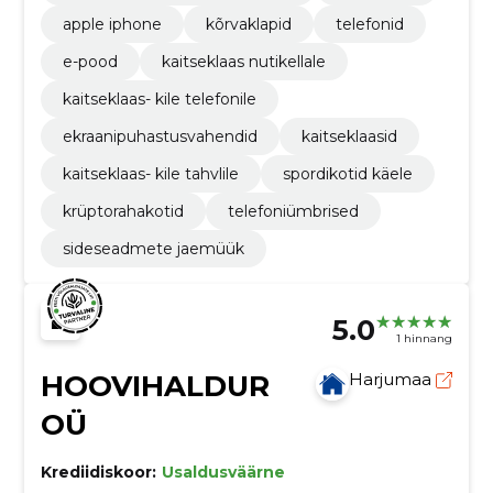
apple iphone
kõrvaklapid
telefonid
e-pood
kaitseklaas nutikellale
kaitseklaas- kile telefonile
ekraanipuhastusvahendid
kaitseklaasid
kaitseklaas- kile tahvlile
spordikotid käele
krüptorahakotid
telefoniümbrised
sideseadmete jaemüük
5.0
1 hinnang
HOOVIHALDUR
Harjumaa
OÜ
Krediidiskoor:
Usaldusväärne