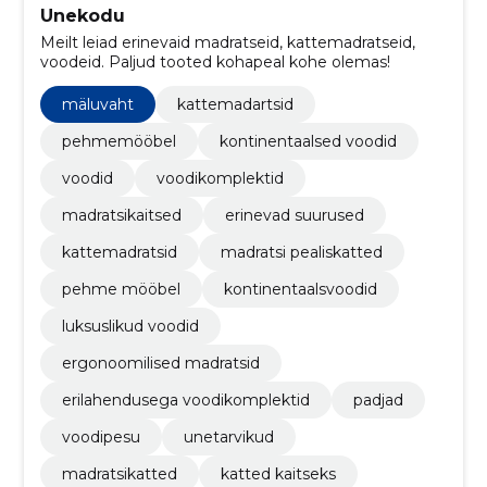
Unekodu
Meilt leiad erinevaid madratseid, kattemadratseid,
voodeid. Paljud tooted kohapeal kohe olemas!
mäluvaht
kattemadartsid
pehmemööbel
kontinentaalsed voodid
voodid
voodikomplektid
madratsikaitsed
erinevad suurused
kattemadratsid
madratsi pealiskatted
pehme mööbel
kontinentaalsvoodid
luksuslikud voodid
ergonoomilised madratsid
erilahendusega voodikomplektid
padjad
voodipesu
unetarvikud
madratsikatted
katted kaitseks