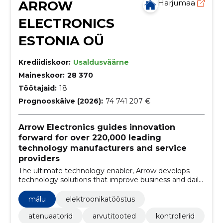
ARROW
Harjumaa
ELECTRONICS
ESTONIA OÜ
Krediidiskoor:
Usaldusväärne
Maineskoor:
28 370
Töötajaid:
18
Prognooskäive (2026):
74 741 207 €
Arrow Electronics guides innovation
forward for over 220,000 leading
technology manufacturers and service
providers
The ultimate technology enabler, Arrow develops
technology solutions that improve business and daily
life
mälu
elektroonikatööstus
atenuaatorid
arvutitooted
kontrollerid