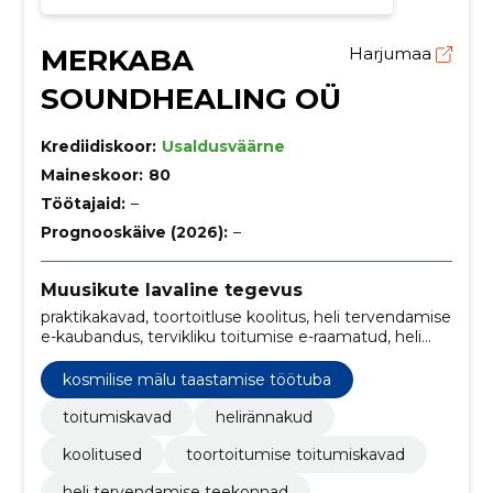
MERKABA
Harjumaa
SOUNDHEALING OÜ
Krediidiskoor:
Usaldusväärne
Maineskoor:
80
Töötajaid:
–
Prognooskäive (2026):
–
Muusikute lavaline tegevus
praktikakavad, toortoitluse koolitus, heli tervendamise
e-kaubandus, tervikliku toitumise e-raamatud, heli
meditatsiooni praktikad, alternatiivtervise
veebiseminarid, toortoitumise meistriklass, koolitus:
kosmilise mälu taastamise töötuba
toortoitumine ehk elavate maitsete tundma
õppimine (loeng konspekt), elavate maitsete
toitumiskavad
helirännakud
konspekt, heli tervendamise saladused
koolitused
toortoitumise toitumiskavad
heli tervendamise teekonnad