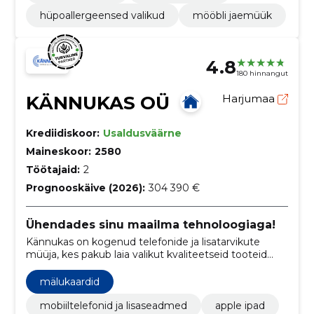
hüpoallergeensed valikud
mööbli jaemüük
4.8
180 hinnangut
KÄNNUKAS OÜ
Harjumaa
Krediidiskoor:
Usaldusväärne
Maineskoor:
2580
Töötajaid:
2
Prognooskäive (2026):
304 390 €
Ühendades sinu maailma tehnoloogiaga!
Kännukas on kogenud telefonide ja lisatarvikute
müüja, kes pakub laia valikut kvaliteetseid tooteid
ning kiiret tarneid oma müügisalongist ja e-poest.
mälukaardid
mobiiltelefonid ja lisaseadmed
apple ipad