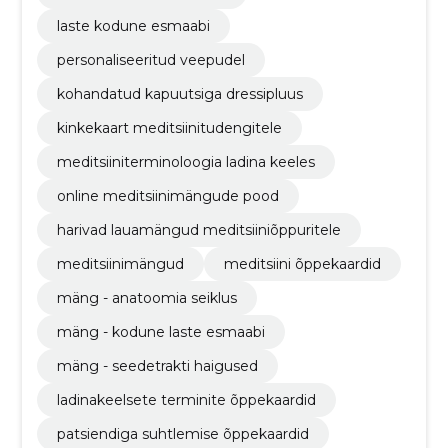
laste kodune esmaabi
personaliseeritud veepudel
kohandatud kapuutsiga dressipluus
kinkekaart meditsiinitudengitele
meditsiiniterminoloogia ladina keeles
online meditsiinimängude pood
harivad lauamängud meditsiiniõppuritele
meditsiinimängud
meditsiini õppekaardid
mäng - anatoomia seiklus
mäng - kodune laste esmaabi
mäng - seedetrakti haigused
ladinakeelsete terminite õppekaardid
patsiendiga suhtlemise õppekaardid