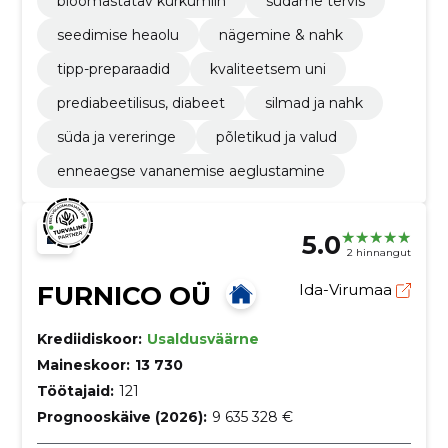
bioomastatav kurkumiin
südame tervis
seedimise heaolu
nägemine & nahk
tipp-preparaadid
kvaliteetsem uni
prediabeetilisus, diabeet
silmad ja nahk
süda ja vereringe
põletikud ja valud
enneaegse vananemise aeglustamine
5.0
2 hinnangut
FURNICO OÜ
Ida-Virumaa
Krediidiskoor:
Usaldusväärne
Maineskoor:
13 730
Töötajaid:
121
Prognooskäive (2026):
9 635 328 €