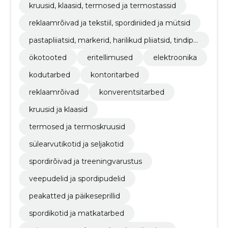
kruusid, klaasid, termosed ja termostassid
reklaamrõivad ja tekstiil, spordiriided ja mütsid
pastapliiatsid, markerid, harilikud pliiatsid, tindiplii
atsid ja sulepead
ökotooted
eritellimused
elektroonika
kodutarbed
kontoritarbed
reklaamrõivad
konverentsitarbed
kruusid ja klaasid
termosed ja termoskruusid
sülearvutikotid ja seljakotid
spordirõivad ja treeningvarustus
veepudelid ja spordipudelid
peakatted ja päikeseprillid
spordikotid ja matkatarbed