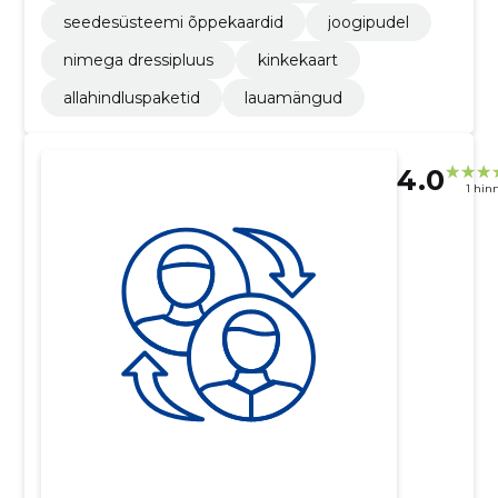
seedesüsteemi õppekaardid
joogipudel
nimega dressipluus
kinkekaart
allahindluspaketid
lauamängud
4.0
1 hin