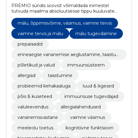
PREMIO sündis soovist võimaldada inimestel
tutvuda maailma absoluutsesse tippu kuuluvate
teaduspõhiste preparaatidega ning osta neid
mugavalt ja turvaliselt.
mälu, õppimisvõime, väsimus, vaimne tervis
vaimne tervis ja mälu
mälu tugevdamine
preparaadid
enneaegse vananemise aeglustamine, taastum
ine
põletikud ja valud
immuunsüsteem
allergiad
taastumine
probleemid kehakaaluga
luud & liigesed
põis & kuseteed
immuunsuse tugevdajad
valuleevendus
allergialahendused
vananemisvastane
vaimne väsimus
meeleolu toetus
kognitiivne funktsioon