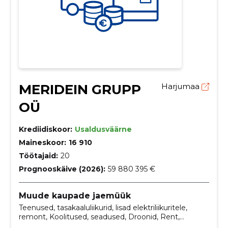
MERIDEIN GRUPP
Harjumaa
OÜ
Krediidiskoor:
Usaldusväärne
Maineskoor:
16 910
Töötajaid:
20
Prognooskäive (2026):
59 880 395 €
Muude kaupade jaemüük
Teenused, tasakaaluliikurid, lisad elektriliikuritele,
remont, Koolitused, seadused, Droonid, Rent,
tarvikud, elektrilised liikurid