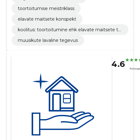
toortoitumise meistriklass
elavate maitsete konspekt
koolitus: toortoitumine ehk elavate maitsete tu
ndma õppimine (loeng konspekt)
muusikute lavaline tegevus
4.6
hinna