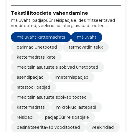
Tekstiilitoodete vahendamine
mäluvaht, padjapüür reisipadjale, desinfitseeritavad
vooditooted, veekindlad, allergiavabad tooted,
tolmuvabad, sleepangel, Voodipesu, Padjad, reisipadi
mäluvaht kattemadrats
mäluvaht
parimad unetooted
termovatiin tekk
kattemadratsi kate
meditsiiniasutustele sobivad unetooted
asendipadjad
imetamispadjad
ratastooli padjad
meditsiiniasutuste sobivad tooted
kattemadrats
mikrokiud lastepadi
reisipadi
padjapüür reisipadjale
desinfitseeritavad vooditooted
veekindlad