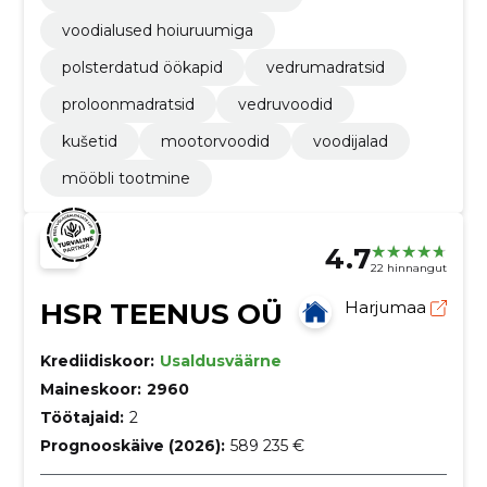
voodialused hoiuruumiga
polsterdatud öökapid
vedrumadratsid
proloonmadratsid
vedruvoodid
kušetid
mootorvoodid
voodijalad
mööbli tootmine
4.7
22 hinnangut
HSR TEENUS OÜ
Harjumaa
Krediidiskoor:
Usaldusväärne
Maineskoor:
2960
Töötajaid:
2
Prognooskäive (2026):
589 235 €