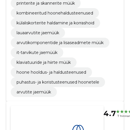
printerite ja skannerite müük
kombineeritud hoonehaldusteenused
külaliskorterite haldamine ja korrashoid
lauaarvutite jaemüük
arvutikomponentide ja lisaseadmete müük
it-tarvikute jaemüük
klaviatuuride ja hiirte müük
hoone hooldus- ja haldusteenused
puhastus- ja koristusteenused hoonetele
arvutite jaemüük
4.7
7 hinna