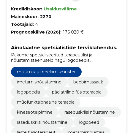
Krediidiskoor:
Usaldusväärne
Maineskoor:
2270
Töötajaid:
4
Prognooskäive (2026):
176 020 €
Ainulaadne spetsialistide terviklahendus.
Pakume spetsialiseeritud terapeutilisi ja
nõustamisteenuseid nagu logopeedia,
müofunktsionaalne teraapia ja raseduskriisi
nõustamine.
mälumis- ja neelamismuster
imetamisnõustamine
beebimassaaž
logopeedia
pädiatriline füsioteraapia
müofunktsionaalne teraapia
kineseoteipimine
raseduskriisi nõustamine
raseduskriisi nõustamine
logopeed
laste füsioterapeut
imetamisnõustaja