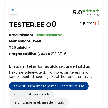
5.0
1 hinnang
TESTER.EE OÜ
Harjumaa
Krediidiskoor:
Usaldusväärne
Maineskoor:
1540
Töötajaid:
–
Prognooskäive (2026):
212 811 €
Lihtsam tehnika, usaldusväärne haldus
Pakume sülearvuteid, monitore, printereid ning
kombineeritud hoone- ja külaliskorterite haldust.
Lihtsustame igapäevaelu kvaliteetse tehnika ja
professionaalse hooldusega.
salvestusseadmete ja mälukaartide müük
sülearvutite jaemüük
monitoride ja ekraanide müük