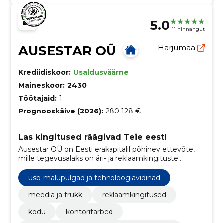
5.0
11 hinnangut
AUSESTAR OÜ
Harjumaa
Krediidiskoor:
Usaldusväärne
Maineskoor:
2430
Töötajaid:
1
Prognooskäive (2026):
280 128 €
Las kingitused räägivad Teie eest!
Ausestar OÜ on Eesti erakapitalil põhinev ettevõte,
mille tegevusalaks on äri- ja reklaamkingituste
hulgimüük ning kogemus juba aastast 1991.
usb-mälupulgad ja tehnoloogiavidinad
meedia ja trükk
reklaamkingitused
kodu
kontoritarbed