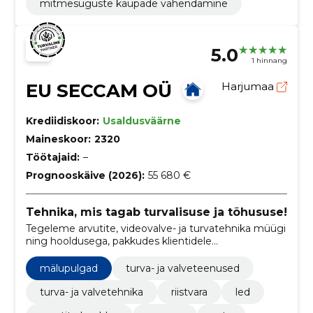
mitmesuguste kaupade vahendamine
5.0
1 hinnang
EU SECCAM OÜ
Harjumaa
Krediidiskoor:
Usaldusväärne
Maineskoor:
2320
Töötajaid:
–
Prognooskäive (2026):
55 680 €
Tehnika, mis tagab turvalisuse ja tõhususe!
Tegeleme arvutite, videovalve- ja turvatehnika müügi
ning hooldusega, pakkudes klientidele
usaldusväärseid tehnoloogilisi lahendusi.
mälupulgad
turva- ja valveteenused
turva- ja valvetehnika
riistvara
led