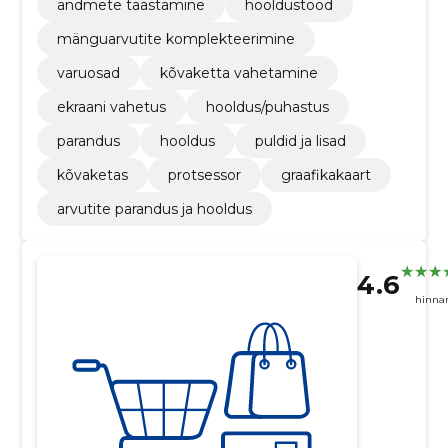
andmete taastamine
hooldustööd
mänguarvutite komplekteerimine
varuosad
kõvaketta vahetamine
ekraani vahetus
hooldus/puhastus
parandus
hooldus
puldid ja lisad
kõvaketas
protsessor
graafikakaart
arvutite parandus ja hooldus
4.6
hinna