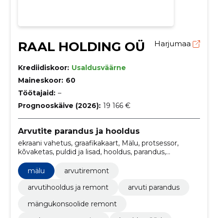
RAAL HOLDING OÜ
Harjumaa
Krediidiskoor:
Usaldusväärne
Maineskoor:
60
Töötajaid:
–
Prognooskäive (2026):
19 166 €
Arvutite parandus ja hooldus
ekraani vahetus, graafikakaart, Mälu, protsessor,
kõvaketas, puldid ja lisad, hooldus, parandus,
hooldus/puhastus, arvutiremont
mälu
arvutiremont
arvutihooldus ja remont
arvuti parandus
mängukonsoolide remont