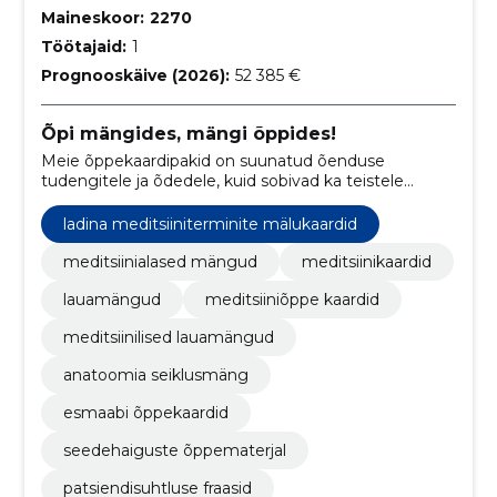
Maineskoor:
2270
Töötajaid:
1
Prognooskäive (2026):
52 385 €
Õpi mängides, mängi õppides!
Meie õppekaardipakid on suunatud õenduse
tudengitele ja õdedele, kuid sobivad ka teistele
tervishoiutöötajatele.
ladina meditsiiniterminite mälukaardid
meditsiinialased mängud
meditsiinikaardid
lauamängud
meditsiiniõppe kaardid
meditsiinilised lauamängud
anatoomia seiklusmäng
esmaabi õppekaardid
seedehaiguste õppematerjal
patsiendisuhtluse fraasid