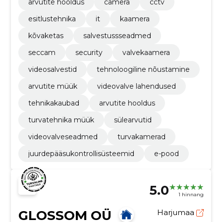
arvutite hooldus
camera
cctv
esitlustehnika
it
kaamera
kõvaketas
salvestussseadmed
seccam
security
valvekaamera
videosalvestid
tehnoloogiline nõustamine
arvutite müük
videovalve lahendused
tehnikakaubad
arvutite hooldus
turvatehnika müük
sülearvutid
videovalveseadmed
turvakamerad
juurdepääsukontrollisüsteemid
e-pood
5.0
1 hinnang
GLOSSOM OÜ
Harjumaa