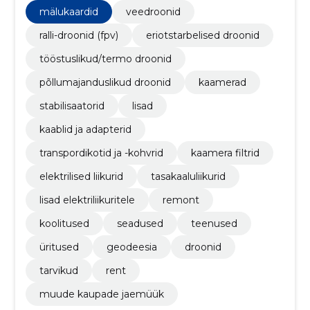
mälukaardid
veedroonid
ralli-droonid (fpv)
eriotstarbelised droonid
tööstuslikud/termo droonid
põllumajanduslikud droonid
kaamerad
stabilisaatorid
lisad
kaablid ja adapterid
transpordikotid ja -kohvrid
kaamera filtrid
elektrilised liikurid
tasakaaluliikurid
lisad elektriliikuritele
remont
koolitused
seadused
teenused
üritused
geodeesia
droonid
tarvikud
rent
muude kaupade jaemüük