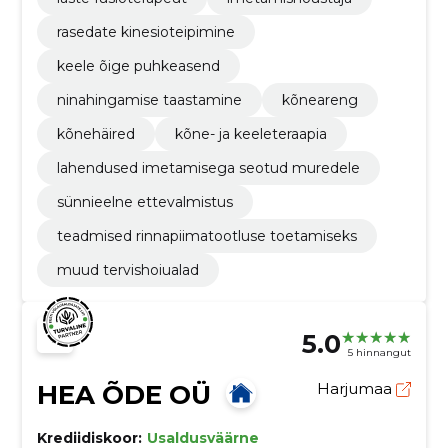
rasedate kinesioteipimine
keele õige puhkeasend
ninahingamise taastamine
kõneareng
kõnehäired
kõne- ja keeleteraapia
lahendused imetamisega seotud muredele
sünnieelne ettevalmistus
teadmised rinnapiimatootluse toetamiseks
muud tervishoiualad
5.0
5 hinnangut
HEA ÕDE OÜ
Harjumaa
Krediidiskoor:
Usaldusväärne