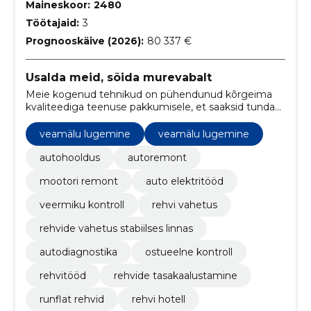
Maineskoor:
2480
Töötajaid:
3
Prognooskäive (2026):
80 337 €
Usalda meid, sõida murevabalt
Meie kogenud tehnikud on pühendunud kõrgeima
kvaliteediga teenuse pakkumisele, et saaksid tunda
end roolis turvaliselt ja kindlalt
veamälu lugemine
veamälu lugemine
autohooldus
autoremont
mootori remont
auto elektritööd
veermiku kontroll
rehvi vahetus
rehvide vahetus stabiilses linnas
autodiagnostika
ostueelne kontroll
rehvitööd
rehvide tasakaalustamine
runflat rehvid
rehvi hotell