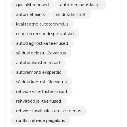
garaažiteenused
autoteenindus laagri
automehaanik
sõiduki kontroll
kvaliteetne autoteenindus
mootori remondi spetsialistid
autodiagnostika teenused
sõiduki eelostu ülevaatus
autohooldusteenused
autoremonti eksperdid
sõiduki kontrolli ülevaatus
rehvide vahetusteenused
rehvitööd ja -teenused
rehvide tasakaalustamise teenus
runflat rehvide paigaldus