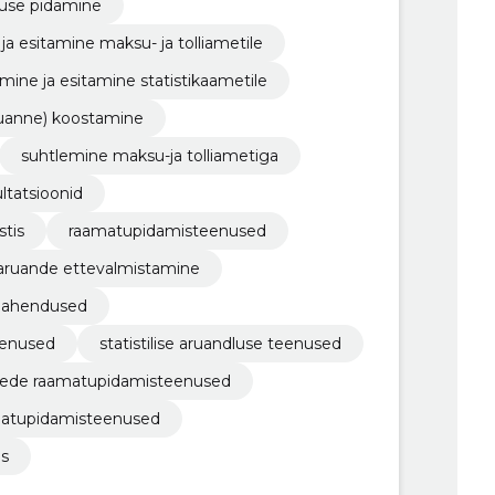
tuse pidamine
ja esitamine maksu- ja tolliametile
amine ja esitamine statistikaametile
ruanne) koostamine
suhtlemine maksu-ja tolliametiga
ltatsioonid
tis
raamatupidamisteenused
aruande ettevalmistamine
lahendused
eenused
statistilise aruandluse teenused
ede raamatupidamisteenused
matupidamisteenused
is