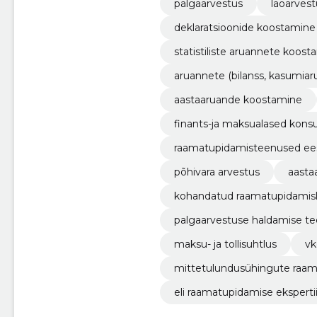
palgaarvestus
laoarves
deklaratsioonide koostamine 
statistiliste aruannete koost
aruannete (bilanss, kasumia
aastaaruande koostamine
finants-ja maksualased konsu
raamatupidamisteenused ees
põhivara arvestus
aasta
kohandatud raamatupidamis
palgaarvestuse haldamise t
maksu- ja tollisuhtlus
vk
mittetulundusühingute raa
eli raamatupidamise eksperti