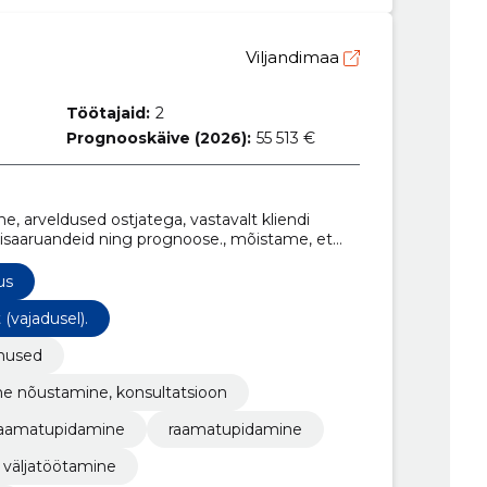
Viljandimaa
Töötajaid:
2
Prognooskäive (2026):
55 513 €
e, arveldused ostjatega, vastavalt kliendi
lisaaruandeid ning prognoose., mõistame, et
simusi. Ükski küsitud küsimus ei ole sobimatu!,
amisel, investeeringute kajastamisel ja
us
, oled oodatud meie hubastes ja kaasaegsetes
 konsultatsiooniks!, korteriühistu
(vajadusel).
aruannete koostamist, töötasude arvestus
enused
e nõustamine, konsultatsioon
iraamatupidamine
raamatupidamine
i väljatöötamine