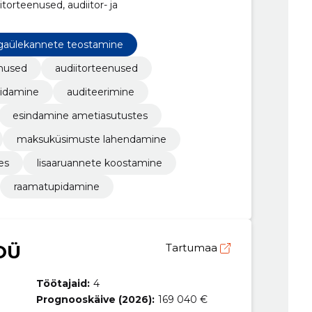
torteenused, audiitor- ja
gaülekannete teostamine
enused
audiitorteenused
idamine
auditeerimine
esindamine ametiasutustes
maksuküsimuste lahendamine
es
lisaaruannete koostamine
raamatupidamine
OÜ
Tartumaa
Töötajaid:
4
Prognooskäive (2026):
169 040 €