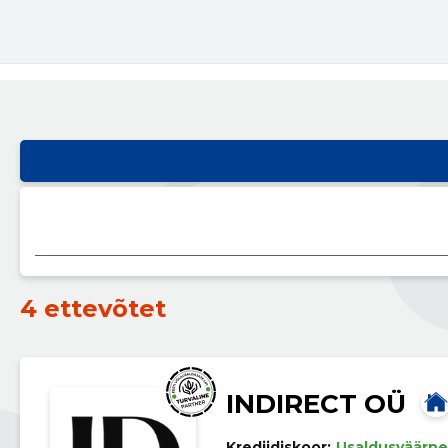
4 ettevõtet
INDIRECT OÜ
Krediidiskoor:
Usaldusväärne