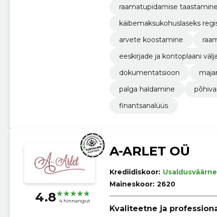
raamatupidamise taastamin
käibemaksukohuslaseks regi
arvete koostamine
raa
eeskirjade ja kontoplaani väl
dokumentatsioon
maja
palga haldamine
põhiva
finantsanalüüs
A-ARLET OÜ
Krediidiskoor:
Usaldusväärne
Maineskoor:
2620
4.8
4 hinnangut
Kvaliteetne ja professio