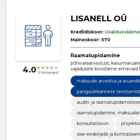
LISANELL OÜ
Krediidiskoor:
Usaldusväärne
Maineskoor:
570
Raamatupidamine
põhivaraarvestust, kasumiaruann
4.0
vajadusele koostame erinevaid 
2 hinnangut
alustaval ettevõtjal on palju kü
anname nõu ettevõtlusega alust
maksude arvestus ja aruandl
igapäevases raamatupidamises.
ruumides või broneeri aeg online
pangaülekannete teostamist 
raamatupidamine, statistiliste 
auditi- ja raamatupidamiste
raamatupidamine, maksualan
konsultatsioon
projekt
sise-eeskirjade ja kontoplaan