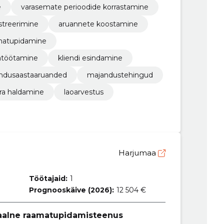
e
varasemate perioodide korrastamine
streerimine
aruannete koostamine
matupidamine
jatöötamine
kliendi esindamine
ndusaastaaruanded
majandustehingud
ra haldamine
laoarvestus
Harjumaa
Töötajaid:
1
Prognooskäive (2026):
12 504 €
naalne raamatupidamisteenus