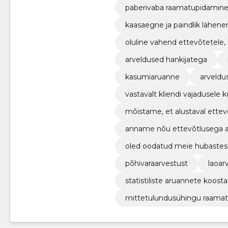
paberivaba raamatupidamin
kaasaegne ja paindlik lähenemine, 
val ajal.
oluline vahend ettevõtetele,
s tagada nende jätkusuutlikk
arveldused hankijatega
kasumiaruanne
arveldu
vastavalt kliendi vajadusele
ose.
mõistame, et alustaval ettevõ
ei ole sobimatu!
anname nõu ettevõtlusega alu
apäevases raamatupidamises
oled oodatud meie hubastes 
online konsultatsiooniks!
põhivaraarvestust
laoar
statistiliste aruannete koost
mittetulundusühingu raama