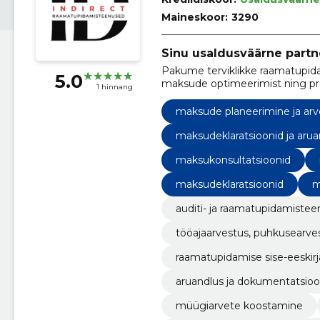
Maineskoor:
3290
Sinu usaldusväärne part
Pakume terviklikke raamatupida
5.0
maksude optimeerimist ning prof
1 hinnang
keskenduda oma äri olulistele a
maksude planeerimine ja arv
maksudeklaratsioonid ja aru
maksukonsultatsioonid
maksudeklaratsioonid
m
auditi- ja raamatupidamiste
tööajaarvestus, puhkusearves
raamatupidamise sise-eeskirj
aruandlus ja dokumentatsio
müügiarvete koostamine