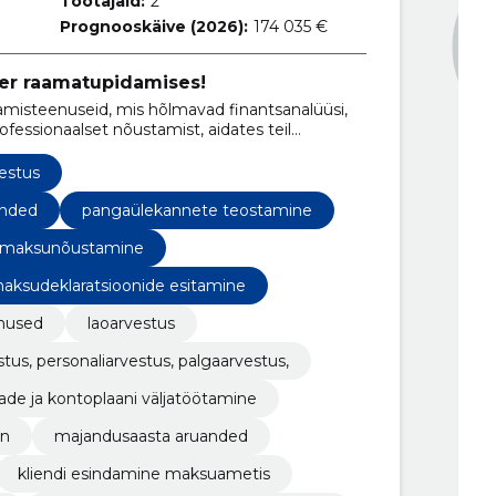
Töötajaid:
2
Prognooskäive (2026):
174 035 €
ner raamatupidamises!
misteenuseid, mis hõlmavad finantsanalüüsi,
essionaalset nõustamist, aidates teil
spektidele.
estus
anded
pangaülekannete teostamine
maksunõustamine
aksudeklaratsioonide esitamine
enused
laoarvestus
tus, personaliarvestus, palgaarvestus,
ade ja kontoplaani väljatöötamine
on
majandusaasta aruanded
kliendi esindamine maksuametis