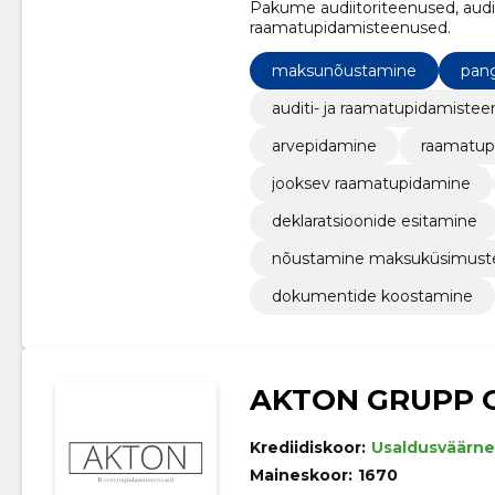
Pakume audiitoriteenused, audii
raamatupidamisteenused.
maksunõustamine
pan
auditi- ja raamatupidamiste
arvepidamine
raamatup
jooksev raamatupidamine
deklaratsioonide esitamine
nõustamine maksuküsimust
dokumentide koostamine
AKTON GRUPP 
Krediidiskoor:
Usaldusväärne
Maineskoor:
1670