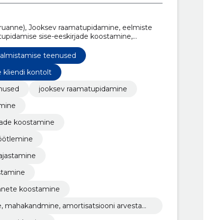
ruanne), Jooksev raamatupidamine, eelmiste
tupidamise sise-eeskirjade koostamine,
tlemine, müügiarvete ja laekumiste
umiste kajastamine, komandeeringu- ja
valmistamise teenused
ivahendite arvelevõtmine, mahakandmine,
algaarvestus
liendi kontolt
enused
jooksev raamatupidamine
amine
jade koostamine
töötlemine
ajastamine
astamine
nnete koostamine
, mahakandmine, amortisatsiooni arvestami