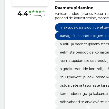
Raamatupidamine
4.4
vahearuanded (bilanss, kasumia
5 hinnangut
perioodide korrastamine, raama
algdokumentide kontroll ja töö
kajastamine, ostuarvete ja tas
maksudeklaratsioonide ette
kuluaruannete koostamine, põh
amortisatsiooni arvestamine, p
panagaülekannete tegemine k
auditi- ja raamatupidamiste
eelmiste perioodide korrast
raamatupidamise sise-eeskir
algdokumentide kontroll ja 
müügiarvete ja laekumiste k
ostuarvete ja tasumiste kaj
komandeeringu- ja kuluarua
põhivahendite arvelevõtmine
ne