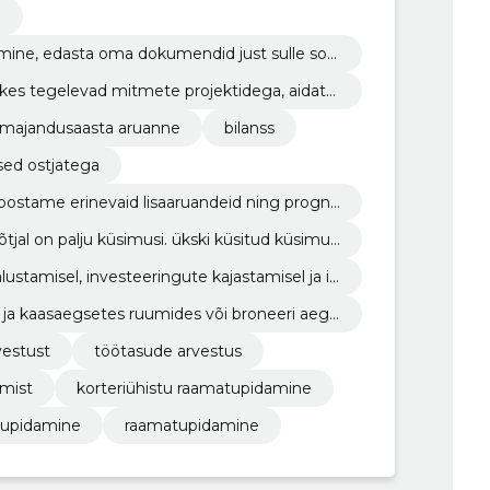
e
edasta oma dokumendid just sulle sobi
 kes tegelevad mitmete projektidega, aidate
ust ja edukust.
majandusaasta aruanne
bilanss
sed ostjatega
 koostame erinevaid lisaaruandeid ning progno
tjal on palju küsimusi. ükski küsitud küsimus
stamisel, investeeringute kajastamisel ja ig
.
ja kaasaegsetes ruumides või broneeri aeg
vestust
töötasude arvestus
amist
korteriühistu raamatupidamine
tupidamine
raamatupidamine